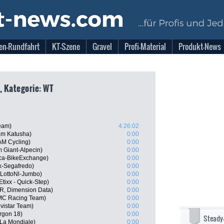
en-Rundfahrt
KT-Szene
Gravel
Profi-Material
Produkt-News
, Kategorie: WT
Team)
4:26:02
am Katusha)
0:00
AM Cycling)
0:00
 Giant-Alpecin)
0:00
ica-BikeExchange)
0:00
k-Segafredo)
0:00
LottoNl-Jumbo)
0:00
tixx - Quick-Step)
0:00
R, Dimension Data)
0:00
MC Racing Team)
0:00
vistar Team)
0:00
rgon 18)
0:00
Steady
La Mondiale)
0:00