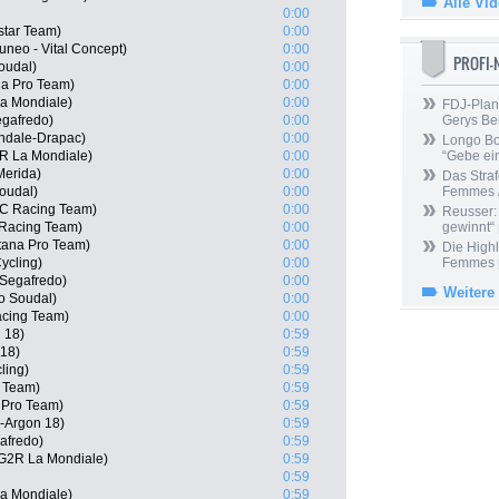
Alle Vi
0:00
istar Team)
0:00
neo - Vital Concept)
0:00
PROFI
oudal)
0:00
na Pro Team)
0:00
a Mondiale)
0:00
FDJ-Plan
egafredo)
0:00
Gerys Be
ndale-Drapac)
0:00
Longo Bor
2R La Mondiale)
0:00
“Gebe ein
Merida)
0:00
Das Straf
oudal)
0:00
Femmes /
MC Racing Team)
0:00
Reusser: 
Racing Team)
0:00
gewinnt“
tana Pro Team)
0:00
Die Highl
ycling)
0:00
Femmes
-Segafredo)
0:00
Weitere
o Soudal)
0:00
acing Team)
0:00
 18)
0:59
 18)
0:59
ling)
0:59
o Team)
0:59
a Pro Team)
0:59
a-Argon 18)
0:59
afredo)
0:59
AG2R La Mondiale)
0:59
0:59
a Mondiale)
0:59