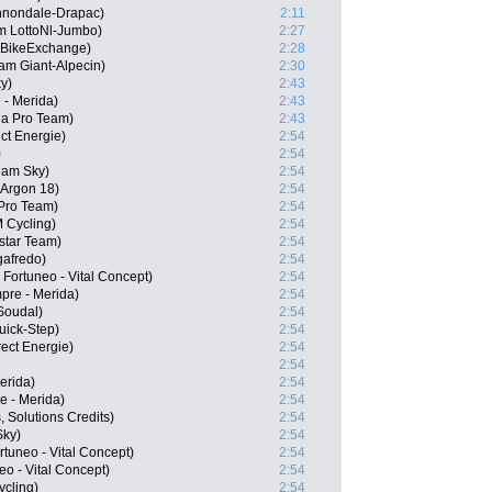
nnondale-Drapac)
2:11
m LottoNl-Jumbo)
2:27
a-BikeExchange)
2:28
m Giant-Alpecin)
2:30
y)
2:43
 - Merida)
2:43
na Pro Team)
2:43
ct Energie)
2:54
)
2:54
eam Sky)
2:54
-Argon 18)
2:54
 Pro Team)
2:54
 Cycling)
2:54
star Team)
2:54
gafredo)
2:54
Fortuneo - Vital Concept)
2:54
pre - Merida)
2:54
 Soudal)
2:54
Quick-Step)
2:54
ect Energie)
2:54
2:54
erida)
2:54
e - Merida)
2:54
, Solutions Credits)
2:54
Sky)
2:54
tuneo - Vital Concept)
2:54
eo - Vital Concept)
2:54
cling)
2:54