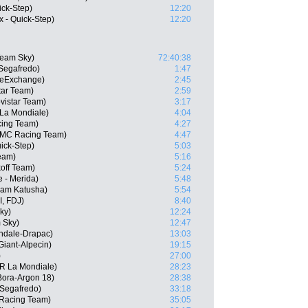
ick-Step)
12:20
x - Quick-Step)
12:20
Team Sky)
72:40:38
Segafredo)
1:47
keExchange)
2:45
tar Team)
2:59
vistar Team)
3:17
La Mondiale)
4:04
cing Team)
4:27
BMC Racing Team)
4:47
uick-Step)
5:03
Team)
5:16
off Team)
5:24
 - Merida)
5:48
eam Katusha)
5:54
, FDJ)
8:40
ky)
12:24
 Sky)
12:47
ndale-Drapac)
13:03
Giant-Alpecin)
19:15
)
27:00
2R La Mondiale)
28:23
ora-Argon 18)
28:38
-Segafredo)
33:18
Racing Team)
35:05