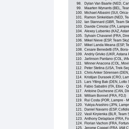
98.
Dylan Van Baarle (NED, Ca
99.
Maarten Wynants (BEL, Tea
100.
Michael Albasini (SUI, Oric
101.
Ramon Sinkeldam (NED, Tea
102.
Ian Stannard (GBR, Team Sk
103.
Davide Cimolai (ITA, Lampre
104.
Alexey Lutsenko (KAZ, Asta
105.
Sylvain Chavanel (FRA, Dire
106.
Mikel Nieve (ESP, Team Sky
107.
Mikel Landa Meana (ESP, T
108.
Cesare Benedetti (ITA, Bora
109.
Andriy Grivko (UKR, Astana
110.
Jarlinson Pantano (COL, IAM
111.
Winner Anacona (COL, Movi
112.
Peter Stetina (USA, Trek-Se
113.
Chris Anker Sörensen (DEN, 
114.
Kristijan Durasek (CRO, Lam
115.
Lars Ytting Bak (DEN, Lotto
116.
Fabio Sabatini (ITA, Etixx - 
117.
Antoine Duchesne (CAN, Dir
118.
William Bonnet (FRA, FDJ)
119.
Rui Costa (POR, Lampre - M
120.
Yukiya Arashiro (JPN, Lampr
121.
Daniel Navarro (ESP, Cofidis
122.
Vasil Kiryienka (BLR, Team 
123.
Anthony Delaplace (FRA, For
124.
Florian Vachon (FRA, Fortun
125.
Jerome Coppel (FRA, IAM Cy