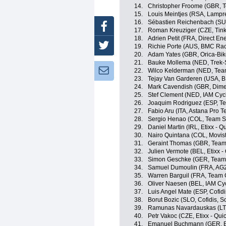
14.
Christopher Froome (GBR, 
15.
Louis Meintjes (RSA, Lampre
16.
Sébastien Reichenbach (SUI
Facebook
17.
Roman Kreuziger (CZE, Tink
18.
Adrien Petit (FRA, Direct En
Twitter
19.
Richie Porte (AUS, BMC Ra
20.
Adam Yates (GBR, Orica-Bi
21.
Bauke Mollema (NED, Trek-
Newsletter:
22.
Wilco Kelderman (NED, Tea
23.
Tejay Van Garderen (USA, 
24.
Mark Cavendish (GBR, Dime
25.
Stef Clement (NED, IAM Cyc
26.
Joaquim Rodriguez (ESP, T
27.
Fabio Aru (ITA, Astana Pro 
28.
Sergio Henao (COL, Team S
29.
Daniel Martin (IRL, Etixx - Q
30.
Nairo Quintana (COL, Movis
31.
Geraint Thomas (GBR, Team
32.
Julien Vermote (BEL, Etixx -
33.
Simon Geschke (GER, Team 
34.
Samuel Dumoulin (FRA, AG
35.
Warren Barguil (FRA, Team 
36.
Oliver Naesen (BEL, IAM Cyc
37.
Luis Angel Mate (ESP, Cofidi
38.
Borut Bozic (SLO, Cofidis, So
39.
Ramunas Navardauskas (LT
40.
Petr Vakoc (CZE, Etixx - Qui
41.
Emanuel Buchmann (GER, B