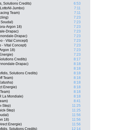
, Solutions Credits)
6:53
 LottoNl-Jumbo)
7:11
acing Team)
7:11
ling)
7:23
 Soudal)
7:23
Bora-Argon 18)
7:23
ale-Drapac)
7:23
nnondale-Drapac)
7:23
 - Vital Concept)
7:23
 - Vital Concept)
7:23
Argon 18)
7:23
Energie)
7:23
Solutions Credits)
8:17
nnondale-Drapac)
8:18
8:18
idis, Solutions Credits)
8:18
ff Team)
8:18
Katusha)
8:18
ct Energie)
8:18
 Team)
8:18
R La Mondiale)
8:18
 Team)
8:41
ck-Step)
11:25
uick-Step)
11:25
oudal)
11:56
on 18)
11:56
irect Energie)
11:56
idis, Solutions Credits)
12:14