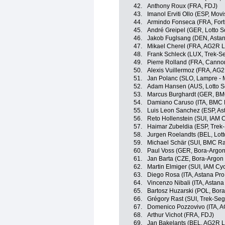
42.
Anthony Roux (FRA, FDJ)
43.
Imanol Erviti Ollo (ESP, Mov
44.
Armindo Fonseca (FRA, Fortu
45.
André Greipel (GER, Lotto S
46.
Jakob Fuglsang (DEN, Asta
47.
Mikael Cherel (FRA, AG2R L
48.
Frank Schleck (LUX, Trek-S
49.
Pierre Rolland (FRA, Canno
50.
Alexis Vuillermoz (FRA, AG
51.
Jan Polanc (SLO, Lampre - 
52.
Adam Hansen (AUS, Lotto S
53.
Marcus Burghardt (GER, B
54.
Damiano Caruso (ITA, BMC 
55.
Luis Leon Sanchez (ESP, As
56.
Reto Hollenstein (SUI, IAM C
57.
Haimar Zubeldia (ESP, Trek
58.
Jurgen Roelandts (BEL, Lott
59.
Michael Schär (SUI, BMC R
60.
Paul Voss (GER, Bora-Argon
61.
Jan Barta (CZE, Bora-Argon
62.
Martin Elmiger (SUI, IAM Cyc
63.
Diego Rosa (ITA, Astana Pr
64.
Vincenzo Nibali (ITA, Astan
65.
Bartosz Huzarski (POL, Bor
66.
Grégory Rast (SUI, Trek-Seg
67.
Domenico Pozzovivo (ITA, 
68.
Arthur Vichot (FRA, FDJ)
69.
Jan Bakelants (BEL, AG2R L