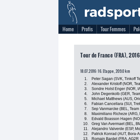
Home
Profis
Tour Femmes
Pol
Tour de France (FRA), 2016
18.07.2016: 16. Etappe , 209.0 km
1.
Peter Sagan (SVK, Tinkoff 
2.
Alexander Kristoff (NOR, Te
3.
Sondre Holst Enger (NOR, I
4.
John Degenkolb (GER, Team
5.
Michael Matthews (AUS, Or
6.
Fabian Cancellara (SUI, Tre
7.
Sep Vanmarcke (BEL, Team 
8.
Maximiliano Richeze (ARG, E
9.
Edvald Boasson Hagen (NO
10.
Greg Van Avermaet (BEL, B
11.
Alejandro Valverde (ESP, Mo
12.
Patrick Konrad (AUT, Bora-A
13.
Romain Bardet (FRA, AG2R 