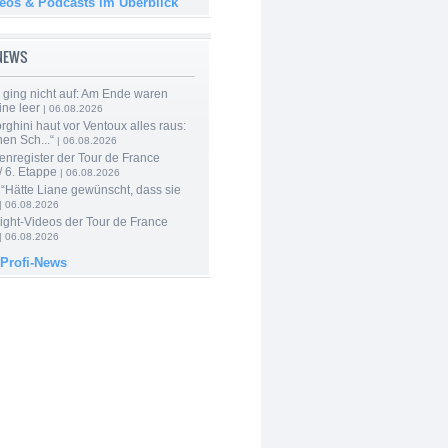
deos & Podcasts im Überblick
-NEWS
 ging nicht auf: Am Ende waren
ine leer
| 06.08.2026
ghini haut vor Ventoux alles raus:
en Sch...“
| 06.08.2026
enregister der Tour de France
 6. Etappe
| 06.08.2026
“Hätte Liane gewünscht, dass sie
| 06.08.2026
ight-Videos der Tour de France
| 06.08.2026
 Profi-News