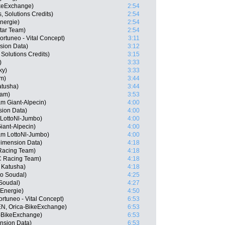
ikeExchange)
2:54
, Solutions Credits)
2:54
nergie)
2:54
tar Team)
2:54
rtuneo - Vital Concept)
3:11
sion Data)
3:12
 Solutions Credits)
3:15
)
3:33
ky)
3:33
am)
3:44
atusha)
3:44
eam)
3:53
m Giant-Alpecin)
4:00
sion Data)
4:00
LottoNl-Jumbo)
4:00
iant-Alpecin)
4:00
am LottoNl-Jumbo)
4:00
imension Data)
4:18
Racing Team)
4:18
C Racing Team)
4:18
 Katusha)
4:18
o Soudal)
4:25
Soudal)
4:27
 Energie)
4:50
rtuneo - Vital Concept)
6:53
EN, Orica-BikeExchange)
6:53
a-BikeExchange)
6:53
nsion Data)
6:53