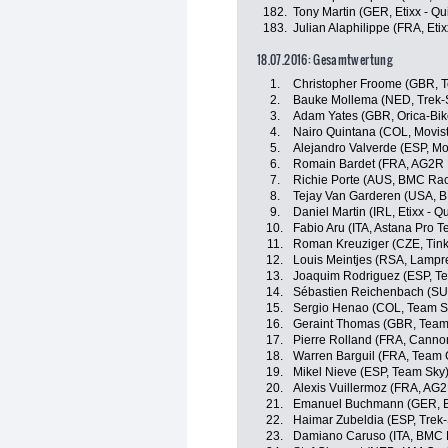
182.
Tony Martin (GER, Etixx - Qu
183.
Julian Alaphilippe (FRA, Etix
18.07.2016: Gesamtwertung
1.
Christopher Froome (GBR, 
2.
Bauke Mollema (NED, Trek-
3.
Adam Yates (GBR, Orica-Bi
4.
Nairo Quintana (COL, Movis
5.
Alejandro Valverde (ESP, Mo
6.
Romain Bardet (FRA, AG2R 
7.
Richie Porte (AUS, BMC Ra
8.
Tejay Van Garderen (USA, 
9.
Daniel Martin (IRL, Etixx - Q
10.
Fabio Aru (ITA, Astana Pro 
11.
Roman Kreuziger (CZE, Tink
12.
Louis Meintjes (RSA, Lampre
13.
Joaquim Rodriguez (ESP, T
14.
Sébastien Reichenbach (SUI
15.
Sergio Henao (COL, Team S
16.
Geraint Thomas (GBR, Team
17.
Pierre Rolland (FRA, Canno
18.
Warren Barguil (FRA, Team 
19.
Mikel Nieve (ESP, Team Sky
20.
Alexis Vuillermoz (FRA, AG
21.
Emanuel Buchmann (GER, B
22.
Haimar Zubeldia (ESP, Trek
23.
Damiano Caruso (ITA, BMC 