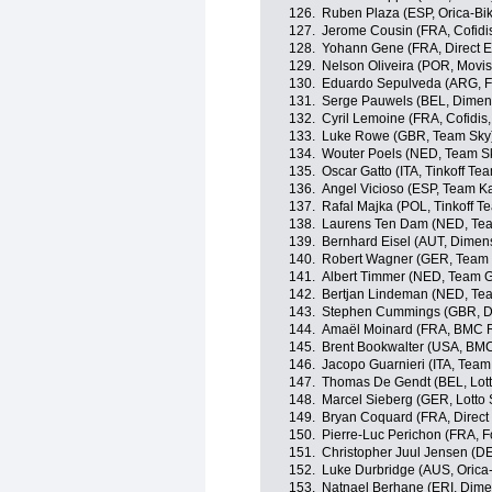
126.
Ruben Plaza (ESP, Orica-B
127.
Jerome Cousin (FRA, Cofidis
128.
Yohann Gene (FRA, Direct E
129.
Nelson Oliveira (POR, Movis
130.
Eduardo Sepulveda (ARG, Fo
131.
Serge Pauwels (BEL, Dimen
132.
Cyril Lemoine (FRA, Cofidis,
133.
Luke Rowe (GBR, Team Sky
134.
Wouter Poels (NED, Team S
135.
Oscar Gatto (ITA, Tinkoff Te
136.
Angel Vicioso (ESP, Team K
137.
Rafal Majka (POL, Tinkoff T
138.
Laurens Ten Dam (NED, Tea
139.
Bernhard Eisel (AUT, Dimen
140.
Robert Wagner (GER, Team 
141.
Albert Timmer (NED, Team G
142.
Bertjan Lindeman (NED, Te
143.
Stephen Cummings (GBR, D
144.
Amaël Moinard (FRA, BMC 
145.
Brent Bookwalter (USA, BM
146.
Jacopo Guarnieri (ITA, Team
147.
Thomas De Gendt (BEL, Lott
148.
Marcel Sieberg (GER, Lotto 
149.
Bryan Coquard (FRA, Direct
150.
Pierre-Luc Perichon (FRA, Fo
151.
Christopher Juul Jensen (D
152.
Luke Durbridge (AUS, Oric
153.
Natnael Berhane (ERI, Dime