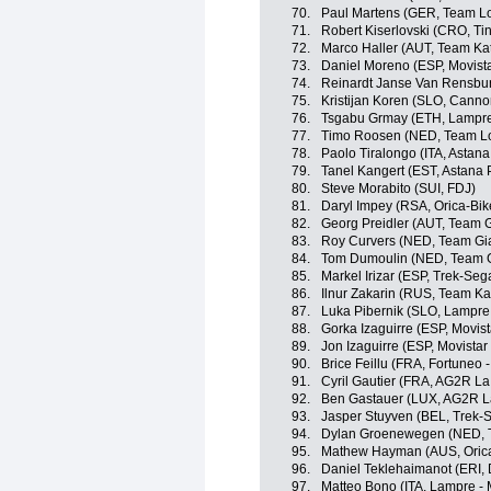
70.
Paul Martens (GER, Team L
71.
Robert Kiserlovski (CRO, Ti
72.
Marco Haller (AUT, Team Ka
73.
Daniel Moreno (ESP, Movist
74.
Reinardt Janse Van Rensbu
75.
Kristijan Koren (SLO, Cann
76.
Tsgabu Grmay (ETH, Lampre
77.
Timo Roosen (NED, Team Lo
78.
Paolo Tiralongo (ITA, Astan
79.
Tanel Kangert (EST, Astana
80.
Steve Morabito (SUI, FDJ)
81.
Daryl Impey (RSA, Orica-Bi
82.
Georg Preidler (AUT, Team G
83.
Roy Curvers (NED, Team Gia
84.
Tom Dumoulin (NED, Team G
85.
Markel Irizar (ESP, Trek-Seg
86.
Ilnur Zakarin (RUS, Team Ka
87.
Luka Pibernik (SLO, Lampre 
88.
Gorka Izaguirre (ESP, Movis
89.
Jon Izaguirre (ESP, Movista
90.
Brice Feillu (FRA, Fortuneo -
91.
Cyril Gautier (FRA, AG2R La
92.
Ben Gastauer (LUX, AG2R L
93.
Jasper Stuyven (BEL, Trek-
94.
Dylan Groenewegen (NED, 
95.
Mathew Hayman (AUS, Oric
96.
Daniel Teklehaimanot (ERI,
97.
Matteo Bono (ITA, Lampre - 