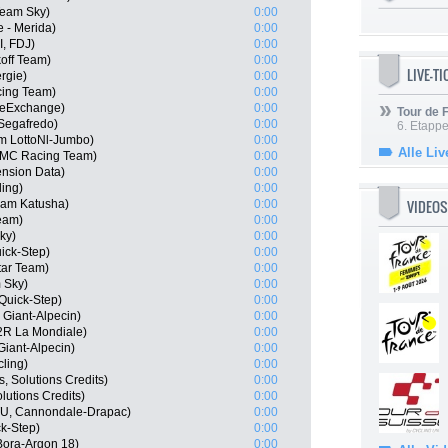
Team Sky)
0:00
 - Merida)
0:00
, FDJ)
0:00
off Team)
0:00
LIVE-T
ergie)
0:00
cing Team)
0:00
keExchange)
0:00
Tour de
Segafredo)
0:00
6. Etapp
m LottoNl-Jumbo)
0:00
Alle Liv
BMC Racing Team)
0:00
nsion Data)
0:00
ling)
0:00
VIDEOS
eam Katusha)
0:00
Team)
0:00
ky)
0:00
uick-Step)
0:00
tar Team)
0:00
 Sky)
0:00
 Quick-Step)
0:00
Giant-Alpecin)
0:00
2R La Mondiale)
0:00
Giant-Alpecin)
0:00
ling)
0:00
s, Solutions Credits)
0:00
lutions Credits)
0:00
U, Cannondale-Drapac)
0:00
ck-Step)
0:00
ora-Argon 18)
0:00