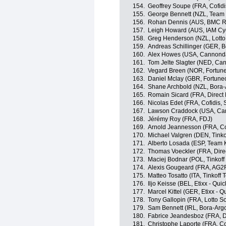
154.
Geoffrey Soupe (FRA, Cofidis
155.
George Bennett (NZL, Team
156.
Rohan Dennis (AUS, BMC R
157.
Leigh Howard (AUS, IAM Cyc
158.
Greg Henderson (NZL, Lotto
159.
Andreas Schillinger (GER, 
160.
Alex Howes (USA, Cannond
161.
Tom Jelte Slagter (NED, Ca
162.
Vegard Breen (NOR, Fortuneo
163.
Daniel Mclay (GBR, Fortuneo
164.
Shane Archbold (NZL, Bora-
165.
Romain Sicard (FRA, Direct 
166.
Nicolas Edet (FRA, Cofidis, 
167.
Lawson Craddock (USA, Ca
168.
Jérémy Roy (FRA, FDJ)
169.
Arnold Jeannesson (FRA, Cof
170.
Michael Valgren (DEN, Tinko
171.
Alberto Losada (ESP, Team 
172.
Thomas Voeckler (FRA, Dire
173.
Maciej Bodnar (POL, Tinkoff
174.
Alexis Gougeard (FRA, AG2
175.
Matteo Tosatto (ITA, Tinkoff
176.
Iljo Keisse (BEL, Etixx - Qui
177.
Marcel Kittel (GER, Etixx - Q
178.
Tony Gallopin (FRA, Lotto S
179.
Sam Bennett (IRL, Bora-Arg
180.
Fabrice Jeandesboz (FRA, D
181.
Christophe Laporte (FRA, Cof