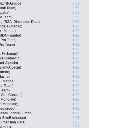
ottoNl-Jumbo)
0:59
nkoff Team)
0:59
tusha)
0:59
ar Team)
0:59
rg (RSA, Dimension Data)
0:59
ondale-Drapac)
1:20
 - Merida)
1:20
ttoNl-Jumbo)
1:20
a Pro Team)
1:20
 Pro Team)
1:20
1:20
keExchange)
1:20
iant-Alpecin)
1:20
nt-Alpecin)
1:20
iant-Alpecin)
1:20
afredo)
1:20
tusha)
1:20
- Merida)
1:20
tar Team)
1:20
r Team)
1:20
 Vital Concept)
1:20
 Mondiale)
1:20
a Mondiale)
1:20
Segafredo)
1:30
Team LottoNl-Jumbo)
1:58
a-BikeExchange)
2:03
 Dimension Data)
2:03
Merida)
2:08