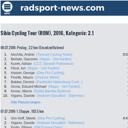
Sibiu Cycling Tour (ROM), 2016, Kategorie: 2.1
06.07.2016: Prolog , 2.2 km (Einzelzeitfahren)
1.
Nechita, Andrei
(Tusnad Cycling Team)
0:0
2.
Berlato, Giacomo
(Nippo - Vini Fantini)
3.
Kurek, Adrian
(CCC Sprandi Polkowice)
4.
Filosi, Iuri
(Nippo - Vini Fantini)
5.
Harper, George
(One Pro Cycling)
6.
Finetto, Mauro
(Unieuro Wilier)
7.
Bakker, Dennis
(Parkhotel Valkenburg Cont...)
8.
Grosu, Eduard Michael
(Nippo - Vini Fantini)
9.
Kovac, Maros
(Dukla Banska Bystrica)
10.
Vigano, Davide
(Androni Giocattoli - Sidermec)
Alle Platzierungen
07.07.2016: 1. Etappe , 193.5 km
1.
Von Hoff, Steele
(One Pro Cycling)
4:4
2.
Vigano, Davide
(Androni Giocattoli - Sidermec)
3.
Fortin, Filippo
(GM Europa Ovini)