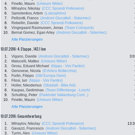
4.
Finetto, Mauro
(Unieuro Wilier)
5.
Mihaylov, Nikolay
(CCC Sprandi Polkowice)
6.
Samolenkov, Artem
(Lokosphinx)
7.
Pellizotti, Franco
(Androni Giocattoli - Sidermec)
8.
Rebellin, Davide
(CCC Sprandi Polkowice)
9.
Vingegaard Rasmussen, Jonas
(Team Coloquick)
10.
Bernal Gomez, Egan Arley
(Androni Giocattoli - Sidermec)
Alle Platzierungen
10.07.2016: 4. Etappe , 143.1 km
1.
Vigano, Davide
(Androni Giocattoli - Sidermec)
3:0
2.
Malucelli, Matteo
(Unieuro Wilier)
3.
Grosu, Eduard Michael
(Nippo - Vini Fantini)
4.
Genovese, Nicola
(D'Amico Bottecchia)
5.
Fortin, Filippo
(GM Europa Ovini)
6.
Filosi, Iuri
(Nippo - Vini Fantini)
7.
Holler, Nikodemus
(Stradalli - Bike Aid)
8.
Kaupas, Gediminas
(Team Differdange - Losch)
9.
Schulting, Peter
(Parkhotel Valkenburg Cont...)
10.
Finetto, Mauro
(Unieuro Wilier)
Alle Platzierungen
10.07.2016: Gesamtwertung
1.
Mihaylov, Nikolay
(CCC Sprandi Polkowice)
13:3
2.
Gavazzi, Francesco
(Androni Giocattoli - Sidermec)
3.
Turrin, Alex
(Unieuro Wilier)