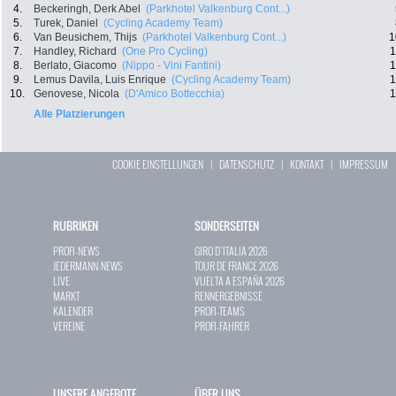
4.
Beckeringh, Derk Abel
(Parkhotel Valkenburg Cont...)
5.
Turek, Daniel
(Cycling Academy Team)
6.
Van Beusichem, Thijs
(Parkhotel Valkenburg Cont...)
1
7.
Handley, Richard
(One Pro Cycling)
1
8.
Berlato, Giacomo
(Nippo - Vini Fantini)
1
9.
Lemus Davila, Luis Enrique
(Cycling Academy Team)
1
10.
Genovese, Nicola
(D'Amico Bottecchia)
1
Alle Platzierungen
COOKIE EINSTELLUNGEN
|
DATENSCHUTZ
|
KONTAKT
|
IMPRESSUM
RUBRIKEN
SONDERSEITEN
PROFI-NEWS
GIRO D`ITALIA 2026
JEDERMANN-NEWS
TOUR DE FRANCE 2026
LIVE
VUELTA A ESPAÑA 2026
MARKT
RENNERGEBNISSE
KALENDER
PROFI-TEAMS
VEREINE
PROFI-FAHRER
UNSERE ANGEBOTE
ÜBER UNS