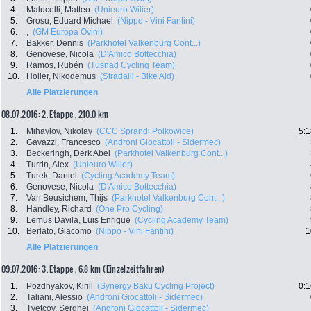
4.
Malucelli, Matteo
(Unieuro Wilier)
5.
Grosu, Eduard Michael
(Nippo - Vini Fantini)
6.
,
(GM Europa Ovini)
7.
Bakker, Dennis
(Parkhotel Valkenburg Cont...)
8.
Genovese, Nicola
(D'Amico Bottecchia)
9.
Ramos, Rubén
(Tusnad Cycling Team)
10.
Holler, Nikodemus
(Stradalli - Bike Aid)
Alle Platzierungen
08.07.2016: 2. Etappe , 210.0 km
1.
Mihaylov, Nikolay
(CCC Sprandi Polkowice)
5:1
2.
Gavazzi, Francesco
(Androni Giocattoli - Sidermec)
3.
Beckeringh, Derk Abel
(Parkhotel Valkenburg Cont...)
4.
Turrin, Alex
(Unieuro Wilier)
5.
Turek, Daniel
(Cycling Academy Team)
6.
Genovese, Nicola
(D'Amico Bottecchia)
7.
Van Beusichem, Thijs
(Parkhotel Valkenburg Cont...)
8.
Handley, Richard
(One Pro Cycling)
9.
Lemus Davila, Luis Enrique
(Cycling Academy Team)
10.
Berlato, Giacomo
(Nippo - Vini Fantini)
1
Alle Platzierungen
09.07.2016: 3. Etappe , 6.8 km (Einzelzeitfahren)
1.
Pozdnyakov, Kirill
(Synergy Baku Cycling Project)
0:1
2.
Taliani, Alessio
(Androni Giocattoli - Sidermec)
3.
Tvetcov, Serghei
(Androni Giocattoli - Sidermec)