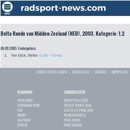
Delta Ronde van Midden-Zeeland (NED), 2003, Kategorie: 1.2
06.09.2003: Endergebnis
1.
Van Dijck, Stefan
(Lotto - Domo)
COOKIE EINSTELLUNGEN
|
DATENSCHUTZ
|
KONTAKT
|
IMPRESSUM
RUBRIKEN
SONDERSEITEN
PROFI-NEWS
GIRO D`ITALIA 2026
JEDERMANN-NEWS
TOUR DE FRANCE 2026
LIVE
VUELTA A ESPAÑA 2026
MARKT
RENNERGEBNISSE
KALENDER
PROFI-TEAMS
VEREINE
PROFI-FAHRER