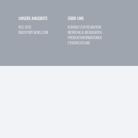
UNSERE ANGEBOTE
ÜBER UNS
RSS-FEED
KONTAKT ZUR REDAKTION
RADSPORT-NEWS.COM
WERBUNG & MEDIADATEN
PRODUKTINFORMATIONEN
ETHIKRICHTLINIE