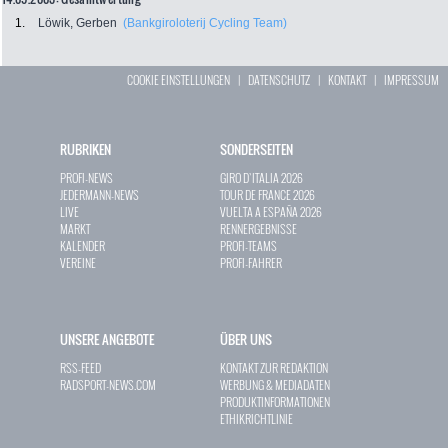
1.
Löwik, Gerben
(Bankgiroloterij Cycling Team)
COOKIE EINSTELLUNGEN
|
DATENSCHUTZ
|
KONTAKT
|
IMPRESSUM
RUBRIKEN
SONDERSEITEN
PROFI-NEWS
GIRO D`ITALIA 2026
JEDERMANN-NEWS
TOUR DE FRANCE 2026
LIVE
VUELTA A ESPAÑA 2026
MARKT
RENNERGEBNISSE
KALENDER
PROFI-TEAMS
VEREINE
PROFI-FAHRER
UNSERE ANGEBOTE
ÜBER UNS
RSS-FEED
KONTAKT ZUR REDAKTION
RADSPORT-NEWS.COM
WERBUNG & MEDIADATEN
PRODUKTINFORMATIONEN
ETHIKRICHTLINIE