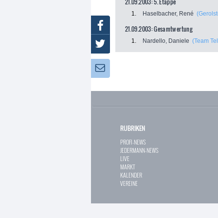
21.09.2003: 5. Etappe
1.
Haselbacher, René
(Gerolst
Facebook
21.09.2003: Gesamtwertung
1.
Nardello, Daniele
(Team Te
Twitter
Newsletter:
RUBRIKEN
PROFI-NEWS
JEDERMANN-NEWS
LIVE
MARKT
KALENDER
VEREINE