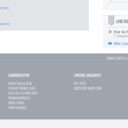
einer)
LIVE-T
lekom)
Tour de
7. Etappe
Alle Liv
COOKIE EINSTEL
SONDERSEITEN
UNSERE ANGEBOTE
GIRO D`ITALIA 2026
RSS-FEED
TOUR DE FRANCE 2026
RADSPORT-NEWS.COM
VUELTA A ESPAÑA 2026
RENNERGEBNISSE
PROFI-TEAMS
PROFI-FAHRER