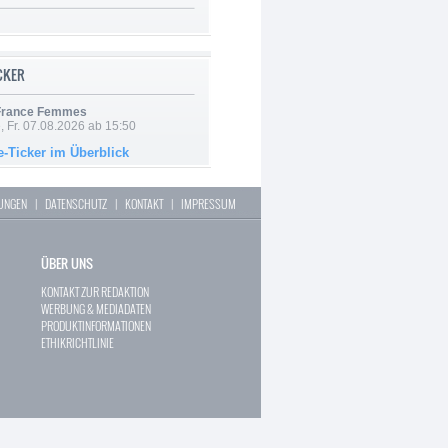
ICKER
 France Femmes
, Fr. 07.08.2026 ab 15:50
e-Ticker im Überblick
LUNGEN
|
DATENSCHUTZ
|
KONTAKT
|
IMPRESSUM
ÜBER UNS
KONTAKT ZUR REDAKTION
WERBUNG & MEDIADATEN
PRODUKTINFORMATIONEN
ETHIKRICHTLINIE