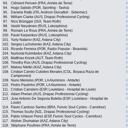
93.
Clément Penven (FRA, Armée de Terre)
4
94.
Hugo Sabido (POR, Sporting - Tavira)
4
95.
Daniele Ratto (ITA, Androni Giocattoli - Sidermec)
4
96.
William Clarke (AUS, Drapac Professional Cycling)
4
97.
Nico Brüngger (SUI, Team Roth)
4
98.
Vasilii Neustroev (RUS, Lokosphinx)
4
99.
Romain Le Roux (FRA, Armée de Terre)
4
100.
Pavel Karpenkov (RUS, Lokosphinx)
4
101.
Yuriy Natarov (KAZ, Astana City)
4
102.
Sergey Luchshenko (KAZ, Astana City)
4
103.
Ricardo Ferreira (POR, Radio Popular - Boavista)
4
104.
Nurbolat Kulimbetov (KAZ, Astana City)
4
105.
Matthias Krizek (AUT, Team Roth)
4
106.
Timothy Roe (AUS, Drapac Professional Cycling)
4
107.
Matvey Nikitin (KAZ, Astana City)
4
108.
Cristian Camilo Cubides Morales (COL, Boyaca Raza de
4
Campeones)
109.
Nuno Meireles (POR, LA Aluminios - Antarte)
4
110.
Pedro Paulinho (POR, LA Aluminios - Antarte)
4
111.
Cristian Carralero (ESP, Louletano - Hospital de Loule)
4
112.
Adam Phelan (AUS, Drapac Professional Cycling)
4
113.
Jose Antonio De Segovia Botella (ESP, Louletano - Hospital de
4
Loule)
114.
Flavio Cardoso Santos (BRA, Funvic Soul Cycles - Carrefour)
4
115.
Thomas Scully (NZL, Drapac Professional Cycling)
4
116.
Pablo Urtasun Perez (ESP, Funvic Soul Cycles - Carrefour)
4
117.
Alisher Zhumakan (KAZ, Astana City)
4
118.
Stéphane Poulhies (FRA, Armée de Terre)
4