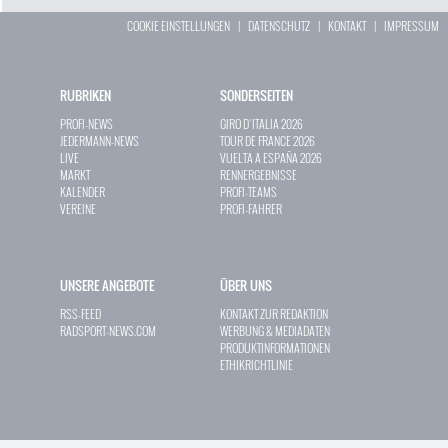
COOKIE EINSTELLUNGEN
|
DATENSCHUTZ
|
KONTAKT
|
IMPRESSUM
RUBRIKEN
SONDERSEITEN
PROFI-NEWS
GIRO D`ITALIA 2026
JEDERMANN-NEWS
TOUR DE FRANCE 2026
LIVE
VUELTA A ESPAÑA 2026
MARKT
RENNERGEBNISSE
KALENDER
PROFI-TEAMS
VEREINE
PROFI-FAHRER
UNSERE ANGEBOTE
ÜBER UNS
RSS-FEED
KONTAKT ZUR REDAKTION
RADSPORT-NEWS.COM
WERBUNG & MEDIADATEN
PRODUKTINFORMATIONEN
ETHIKRICHTLINIE