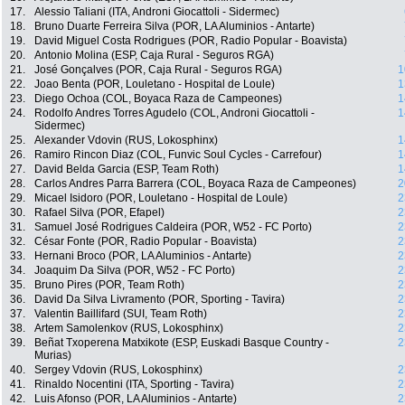
17.
Alessio Taliani (ITA, Androni Giocattoli - Sidermec)
18.
Bruno Duarte Ferreira Silva (POR, LA Aluminios - Antarte)
19.
David Miguel Costa Rodrigues (POR, Radio Popular - Boavista)
20.
Antonio Molina (ESP, Caja Rural - Seguros RGA)
21.
José Gonçalves (POR, Caja Rural - Seguros RGA)
1
22.
Joao Benta (POR, Louletano - Hospital de Loule)
1
23.
Diego Ochoa (COL, Boyaca Raza de Campeones)
1
24.
Rodolfo Andres Torres Agudelo (COL, Androni Giocattoli -
1
Sidermec)
25.
Alexander Vdovin (RUS, Lokosphinx)
1
26.
Ramiro Rincon Diaz (COL, Funvic Soul Cycles - Carrefour)
1
27.
David Belda Garcia (ESP, Team Roth)
1
28.
Carlos Andres Parra Barrera (COL, Boyaca Raza de Campeones)
2
29.
Micael Isidoro (POR, Louletano - Hospital de Loule)
2
30.
Rafael Silva (POR, Efapel)
2
31.
Samuel José Rodrigues Caldeira (POR, W52 - FC Porto)
2
32.
César Fonte (POR, Radio Popular - Boavista)
2
33.
Hernani Broco (POR, LA Aluminios - Antarte)
2
34.
Joaquim Da Silva (POR, W52 - FC Porto)
2
35.
Bruno Pires (POR, Team Roth)
2
36.
David Da Silva Livramento (POR, Sporting - Tavira)
2
37.
Valentin Baillifard (SUI, Team Roth)
2
38.
Artem Samolenkov (RUS, Lokosphinx)
2
39.
Beñat Txoperena Matxikote (ESP, Euskadi Basque Country -
2
Murias)
40.
Sergey Vdovin (RUS, Lokosphinx)
2
41.
Rinaldo Nocentini (ITA, Sporting - Tavira)
2
42.
Luis Afonso (POR, LA Aluminios - Antarte)
2