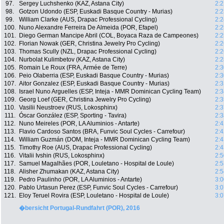
97.
Sergey Luchshenko (KAZ, Astana City)
2:2
98.
Gotzon Udondo (ESP, Euskadi Basque Country - Murias)
2:2
99.
William Clarke (AUS, Drapac Professional Cycling)
2:2
100.
Nuno Alexandre Ferreira De Almeida (POR, Efapel)
2:2
101.
Diego German Mancipe Abril (COL, Boyaca Raza de Campeones)
2:2
102.
Florian Nowak (GER, Christina Jewelry Pro Cycling)
2:2
103.
Thomas Scully (NZL, Drapac Professional Cycling)
2:2
104.
Nurbolat Kulimbetov (KAZ, Astana City)
2:2
105.
Romain Le Roux (FRA, Armée de Terre)
2:3
106.
Peio Olaberria (ESP, Euskadi Basque Country - Murias)
2:3
107.
Aitor Gonzalez (ESP, Euskadi Basque Country - Murias)
2:3
108.
Israel Nuno Arguelles (ESP, Inteja - MMR Dominican Cycling Team)
2:3
109.
Georg Loef (GER, Christina Jewelry Pro Cycling)
2:3
110.
Vasilii Neustroev (RUS, Lokosphinx)
2:3
111.
Óscar González (ESP, Sporting - Tavira)
2:3
112.
Nuno Meireles (POR, LA Aluminios - Antarte)
2:4
113.
Flavio Cardoso Santos (BRA, Funvic Soul Cycles - Carrefour)
2:4
114.
William Guzmán (DOM, Inteja - MMR Dominican Cycling Team)
2:4
115.
Timothy Roe (AUS, Drapac Professional Cycling)
2:4
116.
Vitalii Ivshin (RUS, Lokosphinx)
2:5
117.
Samuel Magalhães (POR, Louletano - Hospital de Loule)
2:5
118.
Alisher Zhumakan (KAZ, Astana City)
2:5
119.
Pedro Paulinho (POR, LA Aluminios - Antarte)
3:0
120.
Pablo Urtasun Perez (ESP, Funvic Soul Cycles - Carrefour)
3:0
121.
Eloy Teruel Rovira (ESP, Louletano - Hospital de Loule)
3:0
�bersicht Portugal-Rundfahrt (POR), 2016