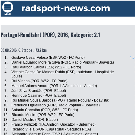
Portugal-Rundfahrt (POR), 2016, Kategorie: 2.1
03.08.2016: 6. Etappe , 173.7 km
1.
Gustavo Cesar Veloso (ESP, W52 - FC Porto)
4:5
2.
Daniel Eduardo Moreira Silva (POR, Radio Popular - Boavista)
3.
Raul Alarcon Garcia (ESP, W52 - FC Porto)
4.
Vicente Garcia De Mateos Rubio (ESP, Louletano - Hospital de
Loule)
5.
Rui Vinhas (POR, W52 - FC Porto)
6.
Manuel Antures Amaro (POR, LA Aluminios - Antarte)
7.
Jóni Silva Brandão (POR, Efapel)
8.
Henrique Casimiro (POR, Efapel)
9.
Rui Miguel Sousa Barbosa (POR, Radio Popular - Boavista)
10.
Frederico Figueiredo (POR, Radio Popular - Boavista)
11.
António Carvalho (POR, W52 - FC Porto)
12.
Ricardo Mestre (POR, W52 - FC Porto)
13.
Daniel Mestre (POR, Efapel)
14.
Franco Pellizotti (ITA, Androni Giocattoli - Sidermec)
15.
Ricardo Vilela (POR, Caja Rural - Seguros RGA)
16.
Alejandro Marque Porto (ESP, LA Aluminios - Antarte)