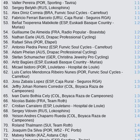
49.
Valter Pereira (POR, Sporting - Tavira)
1:1
50.
Sergey Belykh (RUS, Lokosphinx)
1:1
51.
Alex Diniz Correia (BRA, Funvic Soul Cycles - Carrefour)
1:
52.
Fabricio Ferrari Barcelo (URU, Caja Rural - Seguros RGA)
1:1
53.
Beñat Txoperena Matxikote (ESP, Euskadi Basque Country -
1:2
Murias)
54.
Guillaume De Almeida (FRA, Radio Popular - Boavista)
1:2
55.
Nathan Earle (AUS, Drapac Professional Cycling)
1:2
56.
Rafael Silva (POR, Efapel)
1:2
57.
Antonio Piedra Perez (ESP, Funvic Soul Cycles - Carrefour)
1:2
58.
Adam Phelan (AUS, Drapac Professional Cycling)
1:2
59.
Stefan Schumacher (GER, Christina Jewelry Pro Cycling)
1:3
60.
Aritz Bagües (ESP, Euskadi Basque Country - Murias)
1:3
61.
Micael Isidoro (POR, Louletano - Hospital de Loule)
1:3
62.
Luis Carlos Mendonca Ribeiro Nunes (POR, Funvic Soul Cycles -
1:3
Carrefour)
63.
Josu Zabala Lopez (ESP, Caja Rural - Seguros RGA)
1:3
64.
Jeffry Johan Romero Corredor (COL, Boyaca Raza de
1:3
Campeones)
65.
Ivan Dario Bothia Cely (COL, Boyaca Raza de Campeones)
1:3
66.
Nicolas Baldo (FRA, Team Roth)
1:3
67.
Cristian Carralero (ESP, Louletano - Hospital de Loule)
1:3
68.
Sergey Vdovin (RUS, Lokosphinx)
1:3
69.
Yeison Andres Chaparro Rueda (COL, Boyaca Raza de
1:4
Campeones)
70.
Roland Thalmann (SUI, Team Roth)
1:4
71.
Joaquim Da Silva (POR, W52 - FC Porto)
1:4
72.
Matvey Nikitin (KAZ, Astana City)
1: