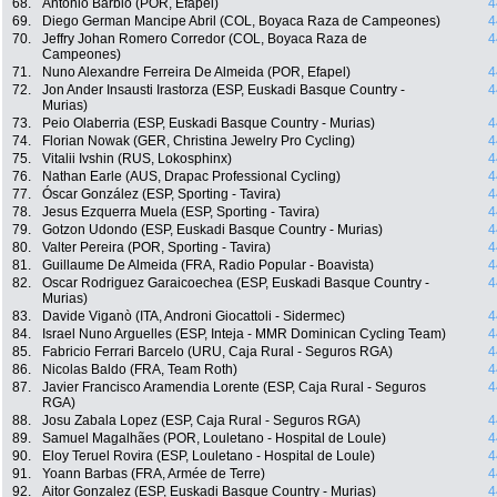
68.
Antonio Barbio (POR, Efapel)
4
69.
Diego German Mancipe Abril (COL, Boyaca Raza de Campeones)
4
70.
Jeffry Johan Romero Corredor (COL, Boyaca Raza de
4
Campeones)
71.
Nuno Alexandre Ferreira De Almeida (POR, Efapel)
4
72.
Jon Ander Insausti Irastorza (ESP, Euskadi Basque Country -
4
Murias)
73.
Peio Olaberria (ESP, Euskadi Basque Country - Murias)
4
74.
Florian Nowak (GER, Christina Jewelry Pro Cycling)
4
75.
Vitalii Ivshin (RUS, Lokosphinx)
4
76.
Nathan Earle (AUS, Drapac Professional Cycling)
4
77.
Óscar González (ESP, Sporting - Tavira)
4
78.
Jesus Ezquerra Muela (ESP, Sporting - Tavira)
4
79.
Gotzon Udondo (ESP, Euskadi Basque Country - Murias)
4
80.
Valter Pereira (POR, Sporting - Tavira)
4
81.
Guillaume De Almeida (FRA, Radio Popular - Boavista)
4
82.
Oscar Rodriguez Garaicoechea (ESP, Euskadi Basque Country -
4
Murias)
83.
Davide Viganò (ITA, Androni Giocattoli - Sidermec)
4
84.
Israel Nuno Arguelles (ESP, Inteja - MMR Dominican Cycling Team)
4
85.
Fabricio Ferrari Barcelo (URU, Caja Rural - Seguros RGA)
4
86.
Nicolas Baldo (FRA, Team Roth)
4
87.
Javier Francisco Aramendia Lorente (ESP, Caja Rural - Seguros
4
RGA)
88.
Josu Zabala Lopez (ESP, Caja Rural - Seguros RGA)
4
89.
Samuel Magalhães (POR, Louletano - Hospital de Loule)
4
90.
Eloy Teruel Rovira (ESP, Louletano - Hospital de Loule)
4
91.
Yoann Barbas (FRA, Armée de Terre)
4
92.
Aitor Gonzalez (ESP, Euskadi Basque Country - Murias)
4