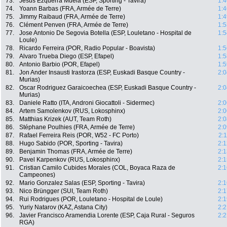
73.
Jesus Ezquerra Muela (ESP, Sporting - Tavira)
1:4
74.
Yoann Barbas (FRA, Armée de Terre)
1:4
75.
Jimmy Raibaud (FRA, Armée de Terre)
1:4
76.
Clément Penven (FRA, Armée de Terre)
1:5
77.
Jose Antonio De Segovia Botella (ESP, Louletano - Hospital de
1:5
Loule)
78.
Ricardo Ferreira (POR, Radio Popular - Boavista)
1:5
79.
Alvaro Trueba Diego (ESP, Efapel)
1:5
80.
Antonio Barbio (POR, Efapel)
1:5
81.
Jon Ander Insausti Irastorza (ESP, Euskadi Basque Country -
2:0
Murias)
82.
Oscar Rodriguez Garaicoechea (ESP, Euskadi Basque Country -
2:0
Murias)
83.
Daniele Ratto (ITA, Androni Giocattoli - Sidermec)
2:0
84.
Artem Samolenkov (RUS, Lokosphinx)
2:0
85.
Matthias Krizek (AUT, Team Roth)
2:0
86.
Stéphane Poulhies (FRA, Armée de Terre)
2:0
87.
Rafael Ferreira Reis (POR, W52 - FC Porto)
2:
88.
Hugo Sabido (POR, Sporting - Tavira)
2:1
89.
Benjamin Thomas (FRA, Armée de Terre)
2:1
90.
Pavel Karpenkov (RUS, Lokosphinx)
2:1
91.
Cristian Camilo Cubides Morales (COL, Boyaca Raza de
2:1
Campeones)
92.
Mario Gonzalez Salas (ESP, Sporting - Tavira)
2:1
93.
Nico Brüngger (SUI, Team Roth)
2:1
94.
Rui Rodrigues (POR, Louletano - Hospital de Loule)
2:1
95.
Yuriy Natarov (KAZ, Astana City)
2:2
96.
Javier Francisco Aramendia Lorente (ESP, Caja Rural - Seguros
2:2
RGA)