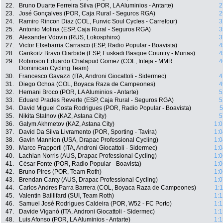
22.
Bruno Duarte Ferreira Silva (POR, LA Aluminios - Antarte)
2
23.
José Gonçalves (POR, Caja Rural - Seguros RGA)
2
24.
Ramiro Rincon Diaz (COL, Funvic Soul Cycles - Carrefour)
3
25.
Antonio Molina (ESP, Caja Rural - Seguros RGA)
3
26.
Alexander Vdovin (RUS, Lokosphinx)
3
27.
Victor Etxebarria Carrasco (ESP, Radio Popular - Boavista)
4
28.
Garikoitz Bravo Oiarbide (ESP, Euskadi Basque Country - Murias)
4
29.
Robinson Eduardo Chalapud Gomez (COL, Inteja - MMR
4
Dominican Cycling Team)
30.
Francesco Gavazzi (ITA, Androni Giocattoli - Sidermec)
4
31.
Diego Ochoa (COL, Boyaca Raza de Campeones)
4
32.
Hernani Broco (POR, LA Aluminios - Antarte)
5
33.
Eduard Prades Reverte (ESP, Caja Rural - Seguros RGA)
5
34.
David Miguel Costa Rodrigues (POR, Radio Popular - Boavista)
5
35.
Nikita Stalnov (KAZ, Astana City)
5
36.
Galym Akhmetov (KAZ, Astana City)
1:0
37.
David Da Silva Livramento (POR, Sporting - Tavira)
1:0
38.
Gavin Mannion (USA, Drapac Professional Cycling)
1:0
39.
Marco Frapporti (ITA, Androni Giocattoli - Sidermec)
1:0
40.
Lachlan Norris (AUS, Drapac Professional Cycling)
1:0
41.
César Fonte (POR, Radio Popular - Boavista)
1:0
42.
Bruno Pires (POR, Team Roth)
1:0
43.
Brendan Canty (AUS, Drapac Professional Cycling)
1:0
44.
Carlos Andres Parra Barrera (COL, Boyaca Raza de Campeones)
1:
45.
Valentin Baillifard (SUI, Team Roth)
1:1
46.
Samuel José Rodrigues Caldeira (POR, W52 - FC Porto)
1:1
47.
Davide Viganò (ITA, Androni Giocattoli - Sidermec)
1:1
48.
Luis Afonso (POR, LA Aluminios - Antarte)
1:1