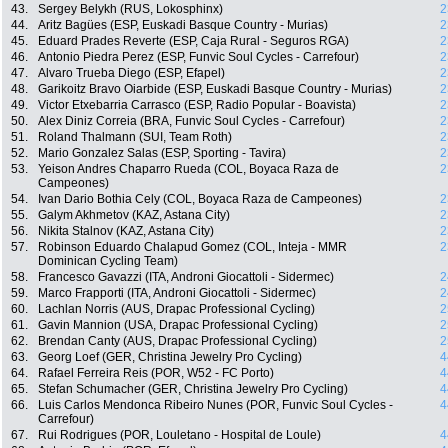
43.
Sergey Belykh (RUS, Lokosphinx)
2
44.
Aritz Bagües (ESP, Euskadi Basque Country - Murias)
2
45.
Eduard Prades Reverte (ESP, Caja Rural - Seguros RGA)
2
46.
Antonio Piedra Perez (ESP, Funvic Soul Cycles - Carrefour)
2
47.
Alvaro Trueba Diego (ESP, Efapel)
2
48.
Garikoitz Bravo Oiarbide (ESP, Euskadi Basque Country - Murias)
2
49.
Victor Etxebarria Carrasco (ESP, Radio Popular - Boavista)
2
50.
Alex Diniz Correia (BRA, Funvic Soul Cycles - Carrefour)
2
51.
Roland Thalmann (SUI, Team Roth)
2
52.
Mario Gonzalez Salas (ESP, Sporting - Tavira)
2
53.
Yeison Andres Chaparro Rueda (COL, Boyaca Raza de
2
Campeones)
54.
Ivan Dario Bothia Cely (COL, Boyaca Raza de Campeones)
2
55.
Galym Akhmetov (KAZ, Astana City)
2
56.
Nikita Stalnov (KAZ, Astana City)
2
57.
Robinson Eduardo Chalapud Gomez (COL, Inteja - MMR
2
Dominican Cycling Team)
58.
Francesco Gavazzi (ITA, Androni Giocattoli - Sidermec)
2
59.
Marco Frapporti (ITA, Androni Giocattoli - Sidermec)
2
60.
Lachlan Norris (AUS, Drapac Professional Cycling)
2
61.
Gavin Mannion (USA, Drapac Professional Cycling)
2
62.
Brendan Canty (AUS, Drapac Professional Cycling)
2
63.
Georg Loef (GER, Christina Jewelry Pro Cycling)
4
64.
Rafael Ferreira Reis (POR, W52 - FC Porto)
4
65.
Stefan Schumacher (GER, Christina Jewelry Pro Cycling)
4
66.
Luis Carlos Mendonca Ribeiro Nunes (POR, Funvic Soul Cycles -
4
Carrefour)
67.
Rui Rodrigues (POR, Louletano - Hospital de Loule)
4