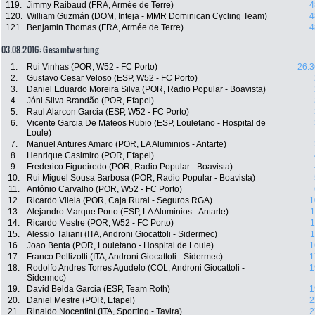
119.
Jimmy Raibaud (FRA, Armée de Terre)
4
120.
William Guzmán (DOM, Inteja - MMR Dominican Cycling Team)
4
121.
Benjamin Thomas (FRA, Armée de Terre)
4
03.08.2016: Gesamtwertung
1.
Rui Vinhas (POR, W52 - FC Porto)
26:3
2.
Gustavo Cesar Veloso (ESP, W52 - FC Porto)
3.
Daniel Eduardo Moreira Silva (POR, Radio Popular - Boavista)
4.
Jóni Silva Brandão (POR, Efapel)
5.
Raul Alarcon Garcia (ESP, W52 - FC Porto)
6.
Vicente Garcia De Mateos Rubio (ESP, Louletano - Hospital de
Loule)
7.
Manuel Antures Amaro (POR, LA Aluminios - Antarte)
8.
Henrique Casimiro (POR, Efapel)
9.
Frederico Figueiredo (POR, Radio Popular - Boavista)
10.
Rui Miguel Sousa Barbosa (POR, Radio Popular - Boavista)
11.
António Carvalho (POR, W52 - FC Porto)
12.
Ricardo Vilela (POR, Caja Rural - Seguros RGA)
1
13.
Alejandro Marque Porto (ESP, LA Aluminios - Antarte)
1
14.
Ricardo Mestre (POR, W52 - FC Porto)
1
15.
Alessio Taliani (ITA, Androni Giocattoli - Sidermec)
1
16.
Joao Benta (POR, Louletano - Hospital de Loule)
1
17.
Franco Pellizotti (ITA, Androni Giocattoli - Sidermec)
1
18.
Rodolfo Andres Torres Agudelo (COL, Androni Giocattoli -
1
Sidermec)
19.
David Belda Garcia (ESP, Team Roth)
1
20.
Daniel Mestre (POR, Efapel)
2
21.
Rinaldo Nocentini (ITA, Sporting - Tavira)
2