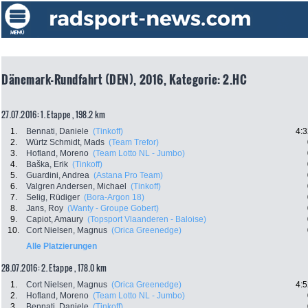
Dänemark-Rundfahrt (DEN), 2016, Kategorie: 2.HC
27.07.2016: 1. Etappe , 198.2 km
1.
Bennati, Daniele
(Tinkoff)
4:3
2.
Würtz Schmidt, Mads
(Team Trefor)
3.
Hofland, Moreno
(Team Lotto NL - Jumbo)
4.
Baška, Erik
(Tinkoff)
5.
Guardini, Andrea
(Astana Pro Team)
6.
Valgren Andersen, Michael
(Tinkoff)
7.
Selig, Rüdiger
(Bora-Argon 18)
8.
Jans, Roy
(Wanty - Groupe Gobert)
9.
Capiot, Amaury
(Topsport Vlaanderen - Baloise)
10.
Cort Nielsen, Magnus
(Orica Greenedge)
Alle Platzierungen
28.07.2016: 2. Etappe , 178.0 km
1.
Cort Nielsen, Magnus
(Orica Greenedge)
4:5
2.
Hofland, Moreno
(Team Lotto NL - Jumbo)
3.
Bennati, Daniele
(Tinkoff)