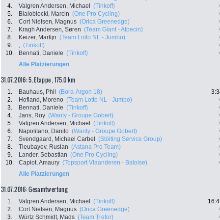
4.
Valgren Andersen, Michael
(Tinkoff)
5.
Bialoblocki, Marcin
(One Pro Cycling)
6.
Cort Nielsen, Magnus
(Orica Greenedge)
7.
Kragh Andersen, Søren
(Team Giant - Alpecin)
8.
Keizer, Martijn
(Team Lotto NL - Jumbo)
9.
,
(Tinkoff)
10.
Bennati, Daniele
(Tinkoff)
Alle Platzierungen
31.07.2016: 5. Etappe , 175.0 km
1.
Bauhaus, Phil
(Bora-Argon 18)
3:3
2.
Hofland, Moreno
(Team Lotto NL - Jumbo)
3.
Bennati, Daniele
(Tinkoff)
4.
Jans, Roy
(Wanty - Groupe Gobert)
5.
Valgren Andersen, Michael
(Tinkoff)
6.
Napolitano, Danilo
(Wanty - Groupe Gobert)
7.
Svendgaard, Michael Carbel
(Stölting Service Group)
8.
Tleubayev, Ruslan
(Astana Pro Team)
9.
Lander, Sebastian
(One Pro Cycling)
10.
Capiot, Amaury
(Topsport Vlaanderen - Baloise)
Alle Platzierungen
31.07.2016: Gesamtwertung
1.
Valgren Andersen, Michael
(Tinkoff)
16:4
2.
Cort Nielsen, Magnus
(Orica Greenedge)
3.
Würtz Schmidt, Mads
(Team Trefor)