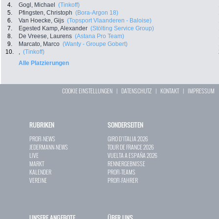
4.
Gogl, Michael
(Tinkoff)
5.
Pfingsten, Christoph
(Bora-Argon 18)
6.
Van Hoecke, Gijs
(Topsport Vlaanderen - Baloise)
7.
Egested Kamp, Alexander
(Stölting Service Group)
8.
De Vreese, Laurens
(Astana Pro Team)
9.
Marcato, Marco
(Wanty - Groupe Gobert)
10.
,
(Tinkoff)
Alle Platzierungen
COOKIE EINSTELLUNGEN
|
DATENSCHUTZ
|
KONTAKT
|
IMPRESSUM
RUBRIKEN
SONDERSEITEN
PROFI-NEWS
GIRO D`ITALIA 2026
JEDERMANN-NEWS
TOUR DE FRANCE 2026
LIVE
VUELTA A ESPAÑA 2026
MARKT
RENNERGEBNISSE
KALENDER
PROFI-TEAMS
VEREINE
PROFI-FAHRER
UNSERE ANGEBOTE
ÜBER UNS