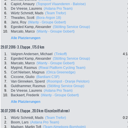
4.
Capiot, Amaury
(Topsport Vlaanderen - Baloise)
5.
De Vreese, Laurens
(Astana Pro Team)
6.
Würtz Schmidt, Mads
(Team Trefor)
7.
Thwaites, Scott
(Bora-Argon 18)
8.
Jans, Roy
(Wanty - Groupe Gobert)
9.
Egested Kamp, Alexander
(Stölting Service Group)
10.
Marcato, Marco
(Wanty - Groupe Gobert)
Alle Platzierungen
29.07.2016: 3. Etappe , 175.0 km
1.
Valgren Andersen, Michael
(Tinkoff)
4:1
2.
Egested Kamp, Alexander
(Stölting Service Group)
3.
Marcato, Marco
(Wanty - Groupe Gobert)
4.
Mygind, Rasmus
(Riwal Platform Cycling Team)
5.
Cort Nielsen, Magnus
(Orica Greenedge)
6.
Ciccone, Giulio
(Bardiani CSF)
7.
Van Ginneken, Sjoerd
(Roompot - Oranje Peloton)
8.
Guldhammer, Rasmus
(Stölting Service Group)
9.
De Vreese, Laurens
(Astana Pro Team)
10.
Backaert, Frederik
(Wanty - Groupe Gobert)
Alle Platzierungen
30.07.2016: 4. Etappe , 20.0 km (Einzelzeitfahren)
1.
Würtz Schmidt, Mads
(Team Trefor)
0:2
2.
Boom, Lars
(Astana Pro Team)
3.
Madsen, Martin Toft
(Team Almeborg-Bornholm)