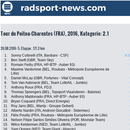
Tour du Poitou-Charentes (FRA), 2016, Kategorie: 2.1
26.08.2016: 5. Etappe , 171.3 km
1.
Sonny Colbrelli (ITA, Bardiani - CSF)
4:0
2.
Ben Swift (GBR, Team Sky)
3.
Romain Feillu (FRA, HP-BTP - Auber 93)
4.
Maxime Vantomme (BEL, Roubaix - Métropole Européenne de
Lille)
5.
Daniel McLay (GBR, Fortuneo - Vital Concept)
6.
Tom Van Asbroeck (BEL, Team LottoNL - Jumbo)
7.
Anthony Roux (FRA, FDJ)
8.
Thomas Sprengers (BEL, Topsport Vlaanderen - Baloise)
9.
Anthony Maldonado (FRA, HP-BTP - Auber 93)
10.
Bryan Coquard (FRA, Direct Energie)
11.
Roy Jans (BEL, Wanty - Groupe Gobert)
12.
Alberto Nardin (ITA, Androni Giocattoli - Sidermec)
13.
Félix Pouilly (FRA, Roubaix - Métropole Européenne de Lille)
14.
Nelson Filipe Santos Simões Oliveira (POR, Movistar Team)
15.
Wilco Kelderman (NED, Team LottoNL - Jumbo)
16.
Sam Oomen (NED, Team Giant - Alpecin)