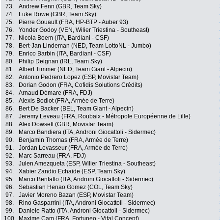
73.
Andrew Fenn (GBR, Team Sky)
74.
Luke Rowe (GBR, Team Sky)
75.
Pierre Gouault (FRA, HP-BTP - Auber 93)
76.
Yonder Godoy (VEN, Wilier Triestina - Southeast)
77.
Nicola Boem (ITA, Bardiani - CSF)
78.
Bert-Jan Lindeman (NED, Team LottoNL - Jumbo)
79.
Enrico Barbin (ITA, Bardiani - CSF)
80.
Philip Deignan (IRL, Team Sky)
81.
Albert Timmer (NED, Team Giant - Alpecin)
82.
Antonio Pedrero Lopez (ESP, Movistar Team)
83.
Dorian Godon (FRA, Cofidis Solutions Crédits)
84.
Arnaud Démare (FRA, FDJ)
85.
Alexis Bodiot (FRA, Armée de Terre)
86.
Bert De Backer (BEL, Team Giant - Alpecin)
87.
Jeremy Leveau (FRA, Roubaix - Métropole Européenne de Lille)
88.
Alex Dowsett (GBR, Movistar Team)
89.
Marco Bandiera (ITA, Androni Giocattoli - Sidermec)
90.
Benjamin Thomas (FRA, Armée de Terre)
91.
Jordan Levasseur (FRA, Armée de Terre)
92.
Marc Sarreau (FRA, FDJ)
93.
Julen Amezqueta (ESP, Wilier Triestina - Southeast)
94.
Xabier Zandio Echaide (ESP, Team Sky)
95.
Marco Benfatto (ITA, Androni Giocattoli - Sidermec)
96.
Sebastian Henao Gomez (COL, Team Sky)
97.
Javier Moreno Bazan (ESP, Movistar Team)
98.
Rino Gasparrini (ITA, Androni Giocattoli - Sidermec)
99.
Daniele Ratto (ITA, Androni Giocattoli - Sidermec)
100.
Maxime Cam (FRA, Fortuneo - Vital Concept)