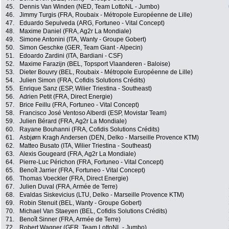
45.
Dennis Van Winden (NED, Team LottoNL - Jumbo)
46.
Jimmy Turgis (FRA, Roubaix - Métropole Européenne de Lille)
47.
Eduardo Sepulveda (ARG, Fortuneo - Vital Concept)
48.
Maxime Daniel (FRA, Ag2r La Mondiale)
49.
Simone Antonini (ITA, Wanty - Groupe Gobert)
50.
Simon Geschke (GER, Team Giant - Alpecin)
51.
Edoardo Zardini (ITA, Bardiani - CSF)
52.
Maxime Farazijn (BEL, Topsport Vlaanderen - Baloise)
53.
Dieter Bouvry (BEL, Roubaix - Métropole Européenne de Lille)
54.
Julien Simon (FRA, Cofidis Solutions Crédits)
55.
Enrique Sanz (ESP, Wilier Triestina - Southeast)
56.
Adrien Petit (FRA, Direct Energie)
57.
Brice Feillu (FRA, Fortuneo - Vital Concept)
58.
Francisco José Ventoso Alberdi (ESP, Movistar Team)
59.
Julien Bérard (FRA, Ag2r La Mondiale)
60.
Rayane Bouhanni (FRA, Cofidis Solutions Crédits)
61.
Asbjørn Kragh Andersen (DEN, Delko - Marseille Provence KTM)
62.
Matteo Busato (ITA, Wilier Triestina - Southeast)
63.
Alexis Gougeard (FRA, Ag2r La Mondiale)
64.
Pierre-Luc Périchon (FRA, Fortuneo - Vital Concept)
65.
Benoît Jarrier (FRA, Fortuneo - Vital Concept)
66.
Thomas Voeckler (FRA, Direct Energie)
67.
Julien Duval (FRA, Armée de Terre)
68.
Evaldas Siskevicius (LTU, Delko - Marseille Provence KTM)
69.
Robin Stenuit (BEL, Wanty - Groupe Gobert)
70.
Michael Van Staeyen (BEL, Cofidis Solutions Crédits)
71.
Benoît Sinner (FRA, Armée de Terre)
72.
Robert Wagner (GER, Team LottoNL - Jumbo)