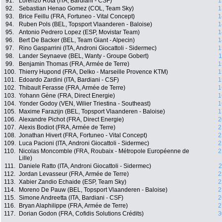
91.
Lorenzo Rota (ITA, Bardiani - CSF)
1
92.
Sebastian Henao Gomez (COL, Team Sky)
1
93.
Brice Feillu (FRA, Fortuneo - Vital Concept)
1
94.
Ruben Pols (BEL, Topsport Vlaanderen - Baloise)
1
95.
Antonio Pedrero Lopez (ESP, Movistar Team)
1
96.
Bert De Backer (BEL, Team Giant - Alpecin)
1
97.
Rino Gasparrini (ITA, Androni Giocattoli - Sidermec)
1
98.
Lander Seynaeve (BEL, Wanty - Groupe Gobert)
1
99.
Benjamin Thomas (FRA, Armée de Terre)
1
100.
Thierry Hupond (FRA, Delko - Marseille Provence KTM)
1
101.
Edoardo Zardini (ITA, Bardiani - CSF)
1
102.
Thibault Ferasse (FRA, Armée de Terre)
1
103.
Yohann Gène (FRA, Direct Energie)
1
104.
Yonder Godoy (VEN, Wilier Triestina - Southeast)
1
105.
Maxime Farazijn (BEL, Topsport Vlaanderen - Baloise)
1
106.
Alexandre Pichot (FRA, Direct Energie)
2
107.
Alexis Bodiot (FRA, Armée de Terre)
2
108.
Jonathan Hivert (FRA, Fortuneo - Vital Concept)
2
109.
Luca Pacioni (ITA, Androni Giocattoli - Sidermec)
2
110.
Nicolas Moncomble (FRA, Roubaix - Métropole Européenne de
2
Lille)
111.
Daniele Ratto (ITA, Androni Giocattoli - Sidermec)
2
112.
Jordan Levasseur (FRA, Armée de Terre)
2
113.
Xabier Zandio Echaide (ESP, Team Sky)
2
114.
Moreno De Pauw (BEL, Topsport Vlaanderen - Baloise)
2
115.
Simone Andreetta (ITA, Bardiani - CSF)
2
116.
Bryan Alaphilippe (FRA, Armée de Terre)
2
117.
Dorian Godon (FRA, Cofidis Solutions Crédits)
3