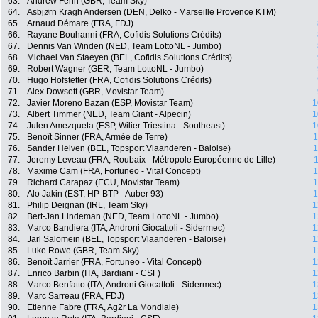
63.
Andrew Fenn (GBR, Team Sky)
64.
Asbjørn Kragh Andersen (DEN, Delko - Marseille Provence KTM)
65.
Arnaud Démare (FRA, FDJ)
66.
Rayane Bouhanni (FRA, Cofidis Solutions Crédits)
67.
Dennis Van Winden (NED, Team LottoNL - Jumbo)
68.
Michael Van Staeyen (BEL, Cofidis Solutions Crédits)
69.
Robert Wagner (GER, Team LottoNL - Jumbo)
70.
Hugo Hofstetter (FRA, Cofidis Solutions Crédits)
71.
Alex Dowsett (GBR, Movistar Team)
72.
Javier Moreno Bazan (ESP, Movistar Team)
1
73.
Albert Timmer (NED, Team Giant - Alpecin)
1
74.
Julen Amezqueta (ESP, Wilier Triestina - Southeast)
1
75.
Benoît Sinner (FRA, Armée de Terre)
1
76.
Sander Helven (BEL, Topsport Vlaanderen - Baloise)
1
77.
Jeremy Leveau (FRA, Roubaix - Métropole Européenne de Lille)
1
78.
Maxime Cam (FRA, Fortuneo - Vital Concept)
1
79.
Richard Carapaz (ECU, Movistar Team)
1
80.
Alo Jakin (EST, HP-BTP - Auber 93)
1
81.
Philip Deignan (IRL, Team Sky)
1
82.
Bert-Jan Lindeman (NED, Team LottoNL - Jumbo)
1
83.
Marco Bandiera (ITA, Androni Giocattoli - Sidermec)
1
84.
Jarl Salomein (BEL, Topsport Vlaanderen - Baloise)
1
85.
Luke Rowe (GBR, Team Sky)
1
86.
Benoît Jarrier (FRA, Fortuneo - Vital Concept)
1
87.
Enrico Barbin (ITA, Bardiani - CSF)
1
88.
Marco Benfatto (ITA, Androni Giocattoli - Sidermec)
1
89.
Marc Sarreau (FRA, FDJ)
1
90.
Etienne Fabre (FRA, Ag2r La Mondiale)
1