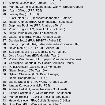
17.
Simone Velasco (ITA, Bardiani - CSF)
18.
Marinus Cornelis Minnaard (NED, Wanty - Groupe Gobert)
19.
Yoann Offredo (FRA, FDJ)
20.
Jérémy Roy (FRA, FDJ)
21.
Eliot Lietaer (BEL, Topsport Vlaanderen - Baloise)
22.
Rafael Andriato (BRA, Wilier Triestina - Southeast)
23.
Stéphane Poulhies (FRA, Armée de Terre)
24.
Primož Roglic (SLO, Team LottoNL - Jumbo)
25.
Hugo Houle (CAN, Ag2r La Mondiale)
26.
Gaëtan Bille (BEL, Wanty - Groupe Gobert)
27.
Damien Touzé (FRA, HP-BTP - Auber 93)
28.
Thierry Hupond (FRA, Delko - Marseille Provence KTM)
29.
David Menut (FRA, HP-BTP - Auber 93)
30.
Sep Vanmarcke (BEL, Team LottoNL - Jumbo)
31.
Jorge Arcas Pena (ESP, Movistar Team)
32.
Preben Van Hecke (BEL, Topsport Vlaanderen - Baloise)
33.
Christophe Laporte (FRA, Cofidis Solutions Crédits)
34.
Patrick Gretsch (GER, Ag2r La Mondiale)
35.
Gianni Moscon (ITA, Team Sky)
36.
Sylvain Chavanel (FRA, Direct Energie)
37.
Daniel Hoelgaard (NOR, FDJ)
38.
Danilo Napolitano (ITA, Wanty - Groupe Gobert)
39.
Ignatas Konovalovas (LTU, FDJ)
40.
Andrea Fedi (ITA, Wilier Triestina - Southeast)
41.
Filippo Pozzato (ITA, Wilier Triestina - Southeast)
42.
Manuel Belletti (ITA, Wilier Triestina - Southeast)
43.
Hugo Hofstetter (FRA, Cofidis Solutions Crédits)
44.
Boris Dron (BEL, Wanty - Groupe Gobert)