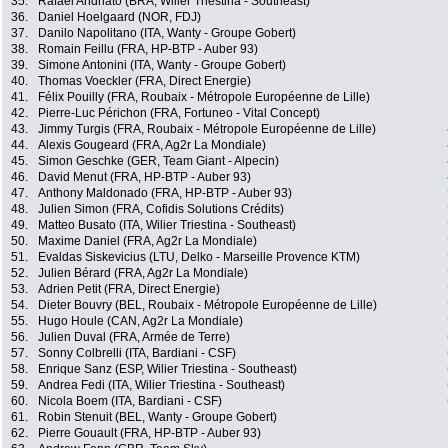
35.
Rafael Andriato (BRA, Wilier Triestina - Southeast)
36.
Daniel Hoelgaard (NOR, FDJ)
37.
Danilo Napolitano (ITA, Wanty - Groupe Gobert)
38.
Romain Feillu (FRA, HP-BTP - Auber 93)
39.
Simone Antonini (ITA, Wanty - Groupe Gobert)
40.
Thomas Voeckler (FRA, Direct Energie)
41.
Félix Pouilly (FRA, Roubaix - Métropole Européenne de Lille)
42.
Pierre-Luc Périchon (FRA, Fortuneo - Vital Concept)
43.
Jimmy Turgis (FRA, Roubaix - Métropole Européenne de Lille)
44.
Alexis Gougeard (FRA, Ag2r La Mondiale)
45.
Simon Geschke (GER, Team Giant - Alpecin)
46.
David Menut (FRA, HP-BTP - Auber 93)
47.
Anthony Maldonado (FRA, HP-BTP - Auber 93)
48.
Julien Simon (FRA, Cofidis Solutions Crédits)
49.
Matteo Busato (ITA, Wilier Triestina - Southeast)
50.
Maxime Daniel (FRA, Ag2r La Mondiale)
51.
Evaldas Siskevicius (LTU, Delko - Marseille Provence KTM)
52.
Julien Bérard (FRA, Ag2r La Mondiale)
53.
Adrien Petit (FRA, Direct Energie)
54.
Dieter Bouvry (BEL, Roubaix - Métropole Européenne de Lille)
55.
Hugo Houle (CAN, Ag2r La Mondiale)
56.
Julien Duval (FRA, Armée de Terre)
57.
Sonny Colbrelli (ITA, Bardiani - CSF)
58.
Enrique Sanz (ESP, Wilier Triestina - Southeast)
59.
Andrea Fedi (ITA, Wilier Triestina - Southeast)
60.
Nicola Boem (ITA, Bardiani - CSF)
61.
Robin Stenuit (BEL, Wanty - Groupe Gobert)
62.
Pierre Gouault (FRA, HP-BTP - Auber 93)