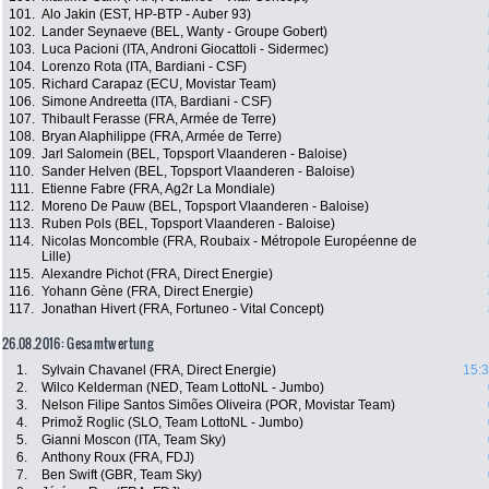
101.
Alo Jakin (EST, HP-BTP - Auber 93)
102.
Lander Seynaeve (BEL, Wanty - Groupe Gobert)
103.
Luca Pacioni (ITA, Androni Giocattoli - Sidermec)
104.
Lorenzo Rota (ITA, Bardiani - CSF)
105.
Richard Carapaz (ECU, Movistar Team)
106.
Simone Andreetta (ITA, Bardiani - CSF)
107.
Thibault Ferasse (FRA, Armée de Terre)
108.
Bryan Alaphilippe (FRA, Armée de Terre)
109.
Jarl Salomein (BEL, Topsport Vlaanderen - Baloise)
110.
Sander Helven (BEL, Topsport Vlaanderen - Baloise)
111.
Etienne Fabre (FRA, Ag2r La Mondiale)
112.
Moreno De Pauw (BEL, Topsport Vlaanderen - Baloise)
113.
Ruben Pols (BEL, Topsport Vlaanderen - Baloise)
114.
Nicolas Moncomble (FRA, Roubaix - Métropole Européenne de
Lille)
115.
Alexandre Pichot (FRA, Direct Energie)
116.
Yohann Gène (FRA, Direct Energie)
117.
Jonathan Hivert (FRA, Fortuneo - Vital Concept)
26.08.2016: Gesamtwertung
1.
Sylvain Chavanel (FRA, Direct Energie)
15:3
2.
Wilco Kelderman (NED, Team LottoNL - Jumbo)
3.
Nelson Filipe Santos Simões Oliveira (POR, Movistar Team)
4.
Primož Roglic (SLO, Team LottoNL - Jumbo)
5.
Gianni Moscon (ITA, Team Sky)
6.
Anthony Roux (FRA, FDJ)
7.
Ben Swift (GBR, Team Sky)