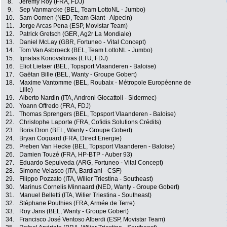
8.
Jérémy Roy (FRA, FDJ)
9.
Sep Vanmarcke (BEL, Team LottoNL - Jumbo)
10.
Sam Oomen (NED, Team Giant - Alpecin)
11.
Jorge Arcas Pena (ESP, Movistar Team)
12.
Patrick Gretsch (GER, Ag2r La Mondiale)
13.
Daniel McLay (GBR, Fortuneo - Vital Concept)
14.
Tom Van Asbroeck (BEL, Team LottoNL - Jumbo)
15.
Ignatas Konovalovas (LTU, FDJ)
16.
Eliot Lietaer (BEL, Topsport Vlaanderen - Baloise)
17.
Gaëtan Bille (BEL, Wanty - Groupe Gobert)
18.
Maxime Vantomme (BEL, Roubaix - Métropole Européenne de
Lille)
19.
Alberto Nardin (ITA, Androni Giocattoli - Sidermec)
20.
Yoann Offredo (FRA, FDJ)
21.
Thomas Sprengers (BEL, Topsport Vlaanderen - Baloise)
22.
Christophe Laporte (FRA, Cofidis Solutions Crédits)
23.
Boris Dron (BEL, Wanty - Groupe Gobert)
24.
Bryan Coquard (FRA, Direct Energie)
25.
Preben Van Hecke (BEL, Topsport Vlaanderen - Baloise)
26.
Damien Touzé (FRA, HP-BTP - Auber 93)
27.
Eduardo Sepulveda (ARG, Fortuneo - Vital Concept)
28.
Simone Velasco (ITA, Bardiani - CSF)
29.
Filippo Pozzato (ITA, Wilier Triestina - Southeast)
30.
Marinus Cornelis Minnaard (NED, Wanty - Groupe Gobert)
31.
Manuel Belletti (ITA, Wilier Triestina - Southeast)
32.
Stéphane Poulhies (FRA, Armée de Terre)
33.
Roy Jans (BEL, Wanty - Groupe Gobert)
34.
Francisco José Ventoso Alberdi (ESP, Movistar Team)