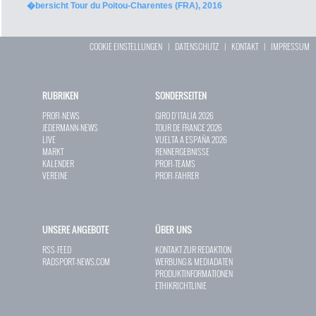
�bersicht Tour du Poitou-Charentes (FRA), 2016
COOKIE EINSTELLUNGEN
|
DATENSCHUTZ
|
KONTAKT
|
IMPRESSUM
RUBRIKEN
SONDERSEITEN
PROFI-NEWS
GIRO D`ITALIA 2026
JEDERMANN-NEWS
TOUR DE FRANCE 2026
LIVE
VUELTA A ESPAÑA 2026
MARKT
RENNERGEBNISSE
KALENDER
PROFI-TEAMS
VEREINE
PROFI-FAHRER
UNSERE ANGEBOTE
ÜBER UNS
RSS-FEED
KONTAKT ZUR REDAKTION
RADSPORT-NEWS.COM
WERBUNG & MEDIADATEN
PRODUKTINFORMATIONEN
ETHIKRICHTLINIE