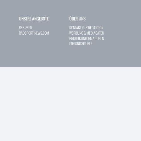
UNSERE ANGEBOTE
ÜBER UNS
RSS-FEED
KONTAKT ZUR REDAKTION
RADSPORT-NEWS.COM
WERBUNG & MEDIADATEN
PRODUKTINFORMATIONEN
ETHIKRICHTLINIE