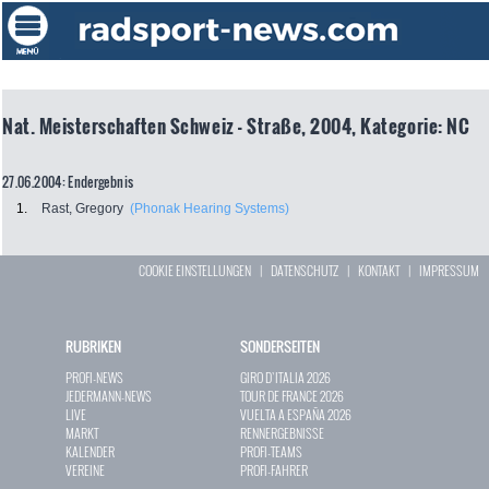
Nat. Meisterschaften Schweiz - Straße, 2004, Kategorie: NC
27.06.2004: Endergebnis
1.
Rast, Gregory
(Phonak Hearing Systems)
COOKIE EINSTELLUNGEN
|
DATENSCHUTZ
|
KONTAKT
|
IMPRESSUM
RUBRIKEN
SONDERSEITEN
PROFI-NEWS
GIRO D`ITALIA 2026
JEDERMANN-NEWS
TOUR DE FRANCE 2026
LIVE
VUELTA A ESPAÑA 2026
MARKT
RENNERGEBNISSE
KALENDER
PROFI-TEAMS
VEREINE
PROFI-FAHRER