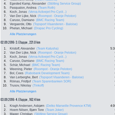
4.
Egested Kamp, Alexander
(Stölting Service Group)
5.
Pasqualon, Andrea
(Team Roth)
6.
Koch, Jonas
(Verva Activejet Pro Cycli...)
7.
Van Der Lijke, Nick
(Roompot - Oranje Peloton)
8.
Caruso, Damiano
(BMC Racing Team)
9.
Vergaerde, Otto
(Topsport Vlaanderen - Baloise)
10.
Phelan, Michael
(Drapac Pro Cycling)
Alle Platzierungen
02.09.2016: 3. Etappe , 221.0 km
1.
Kristoff, Alexander
(Team Katusha)
5:3
2.
Van Der Lijke, Nick
(Roompot - Oranje Peloton)
3.
Koch, Jonas
(Verva Activejet Pro Cycli...)
4.
Caruso, Damiano
(BMC Racing Team)
5.
Schär, Michael
(BMC Racing Team)
6.
Weening, Pieter
(Roompot - Oranje Peloton)
7.
Bol, Cees
(Rabobank Development Team)
8.
Van Lerberghe, Bert
(Topsport Vlaanderen - Baloise)
9.
Röinas, Fridtjof
(Team Sparenbanken SOR)
10.
Trusov, Nikolay
(Tinkoff)
Alle Platzierungen
03.09.2016: 4. Etappe , 162.4 km
1.
Kragh Andersen, Asbjørn
(Delko Marseille Provence KTM)
4:0
2.
Hoem Nilsen, Bjørn Tore
(Team Joker)
3.
Mager, Christian
(Stölting Service Group)