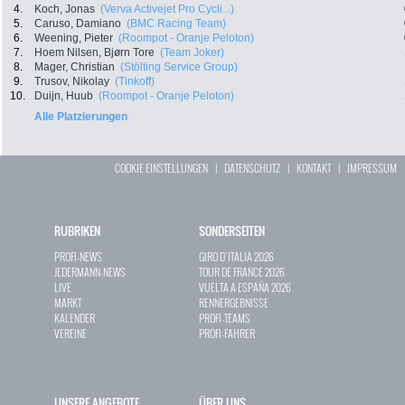
4.
Koch, Jonas
(Verva Activejet Pro Cycli...)
5.
Caruso, Damiano
(BMC Racing Team)
6.
Weening, Pieter
(Roompot - Oranje Peloton)
7.
Hoem Nilsen, Bjørn Tore
(Team Joker)
8.
Mager, Christian
(Stölting Service Group)
9.
Trusov, Nikolay
(Tinkoff)
10.
Duijn, Huub
(Roompot - Oranje Peloton)
Alle Platzierungen
COOKIE EINSTELLUNGEN
|
DATENSCHUTZ
|
KONTAKT
|
IMPRESSUM
RUBRIKEN
SONDERSEITEN
PROFI-NEWS
GIRO D`ITALIA 2026
JEDERMANN-NEWS
TOUR DE FRANCE 2026
LIVE
VUELTA A ESPAÑA 2026
MARKT
RENNERGEBNISSE
KALENDER
PROFI-TEAMS
VEREINE
PROFI-FAHRER
UNSERE ANGEBOTE
ÜBER UNS