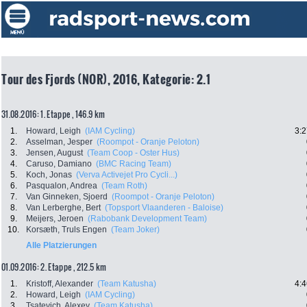
Tour des Fjords (NOR), 2016, Kategorie: 2.1
31.08.2016: 1. Etappe , 146.9 km
1.
Howard, Leigh
(IAM Cycling)
3:2
2.
Asselman, Jesper
(Roompot - Oranje Peloton)
3.
Jensen, August
(Team Coop - Oster Hus)
4.
Caruso, Damiano
(BMC Racing Team)
5.
Koch, Jonas
(Verva Activejet Pro Cycli...)
6.
Pasqualon, Andrea
(Team Roth)
7.
Van Ginneken, Sjoerd
(Roompot - Oranje Peloton)
8.
Van Lerberghe, Bert
(Topsport Vlaanderen - Baloise)
9.
Meijers, Jeroen
(Rabobank Development Team)
10.
Korsæth, Truls Engen
(Team Joker)
Alle Platzierungen
01.09.2016: 2. Etappe , 212.5 km
1.
Kristoff, Alexander
(Team Katusha)
4:4
2.
Howard, Leigh
(IAM Cycling)
3.
Tsatevich, Alexey
(Team Katusha)