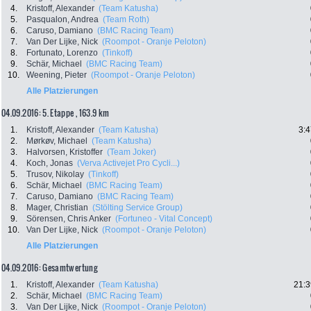
4.
Kristoff, Alexander
(Team Katusha)
5.
Pasqualon, Andrea
(Team Roth)
6.
Caruso, Damiano
(BMC Racing Team)
7.
Van Der Lijke, Nick
(Roompot - Oranje Peloton)
8.
Fortunato, Lorenzo
(Tinkoff)
9.
Schär, Michael
(BMC Racing Team)
10.
Weening, Pieter
(Roompot - Oranje Peloton)
Alle Platzierungen
04.09.2016: 5. Etappe , 163.9 km
1.
Kristoff, Alexander
(Team Katusha)
3:4
2.
Mørkøv, Michael
(Team Katusha)
3.
Halvorsen, Kristoffer
(Team Joker)
4.
Koch, Jonas
(Verva Activejet Pro Cycli...)
5.
Trusov, Nikolay
(Tinkoff)
6.
Schär, Michael
(BMC Racing Team)
7.
Caruso, Damiano
(BMC Racing Team)
8.
Mager, Christian
(Stölting Service Group)
9.
Sörensen, Chris Anker
(Fortuneo - Vital Concept)
10.
Van Der Lijke, Nick
(Roompot - Oranje Peloton)
Alle Platzierungen
04.09.2016: Gesamtwertung
1.
Kristoff, Alexander
(Team Katusha)
21:3
2.
Schär, Michael
(BMC Racing Team)
3.
Van Der Lijke, Nick
(Roompot - Oranje Peloton)