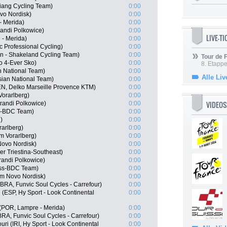
iang Cycling Team)
0:00
vo Nordisk)
0:00
- Merida)
0:00
andi Polkowice)
0:00
LIVE-T
 - Merida)
0:00
Professional Cycling)
0:00
lun - Shakeland Cycling Team)
0:00
Tour de
o 4-Ever Sko)
0:00
8. Etappe
 National Team)
0:00
Alle Liv
sian National Team)
0:00
N, Delko Marseille Provence KTM)
0:00
Vorarlberg)
0:00
VIDEOS
randi Polkowice)
0:00
ss-BDC Team)
0:00
)
0:00
rarlberg)
0:00
m Vorarlberg)
0:00
Novo Nordisk)
0:00
er Triestina-Southeast)
0:00
andi Polkowice)
0:00
lss-BDC Team)
0:00
am Novo Nordisk)
0:00
(BRA, Funvic Soul Cycles - Carrefour)
0:00
(ESP, Hy Sport - Look Continental
0:00
 (POR, Lampre - Merida)
0:00
RA, Funvic Soul Cycles - Carrefour)
0:00
 (IRI, Hy Sport - Look Continental
0:00