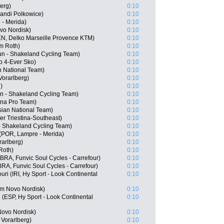
erg)
0:10
andi Polkowice)
0:10
 - Merida)
0:10
vo Nordisk)
0:10
N, Delko Marseille Provence KTM)
0:10
m Roth)
0:10
un - Shakeland Cycling Team)
0:10
o 4-Ever Sko)
0:10
 National Team)
0:10
Vorarlberg)
0:10
)
0:10
lun - Shakeland Cycling Team)
0:10
na Pro Team)
0:10
sian National Team)
0:10
er Triestina-Southeast)
0:10
 - Shakeland Cycling Team)
0:10
 (POR, Lampre - Merida)
0:10
rarlberg)
0:10
Roth)
0:10
(BRA, Funvic Soul Cycles - Carrefour)
0:10
RA, Funvic Soul Cycles - Carrefour)
0:10
 (IRI, Hy Sport - Look Continental
0:10
am Novo Nordisk)
0:10
(ESP, Hy Sport - Look Continental
0:10
Novo Nordisk)
0:10
 Vorarlberg)
0:10