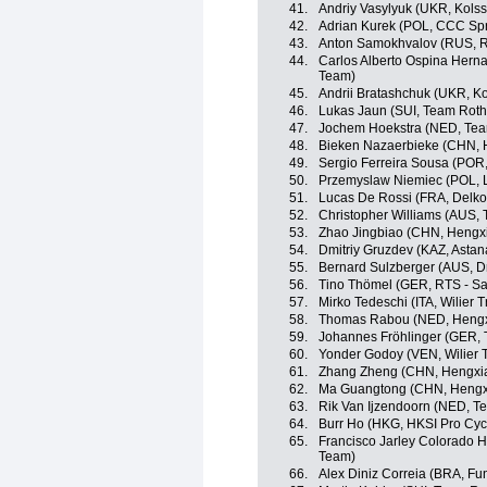
41.
Andriy Vasylyuk (UKR, Kol
42.
Adrian Kurek (POL, CCC Spr
43.
Anton Samokhvalov (RUS, R
44.
Carlos Alberto Ospina Hern
Team)
45.
Andrii Bratashchuk (UKR, 
46.
Lukas Jaun (SUI, Team Roth
47.
Jochem Hoekstra (NED, Tea
48.
Bieken Nazaerbieke (CHN, Hy
49.
Sergio Ferreira Sousa (POR
50.
Przemyslaw Niemiec (POL, 
51.
Lucas De Rossi (FRA, Delko
52.
Christopher Williams (AUS,
53.
Zhao Jingbiao (CHN, Hengx
54.
Dmitriy Gruzdev (KAZ, Asta
55.
Bernard Sulzberger (AUS, Dr
56.
Tino Thömel (GER, RTS - Sa
57.
Mirko Tedeschi (ITA, Wilier T
58.
Thomas Rabou (NED, Hengx
59.
Johannes Fröhlinger (GER, 
60.
Yonder Godoy (VEN, Wilier T
61.
Zhang Zheng (CHN, Hengxia
62.
Ma Guangtong (CHN, Hengx
63.
Rik Van Ijzendoorn (NED, T
64.
Burr Ho (HKG, HKSI Pro Cyc
65.
Francisco Jarley Colorado 
Team)
66.
Alex Diniz Correia (BRA, Fun