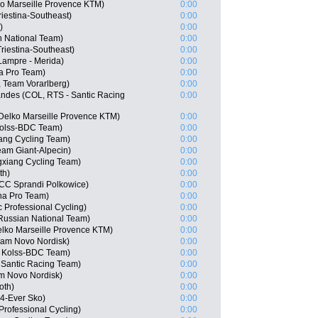
ko Marseille Provence KTM)
0:00
riestina-Southeast)
0:00
)
0:00
 National Team)
0:00
riestina-Southeast)
0:00
Lampre - Merida)
0:00
na Pro Team)
0:00
, Team Vorarlberg)
0:00
andes (COL, RTS - Santic Racing
0:00
Delko Marseille Provence KTM)
0:00
Kolss-BDC Team)
0:00
ng Cycling Team)
0:00
eam Giant-Alpecin)
0:00
xiang Cycling Team)
0:00
th)
0:00
CC Sprandi Polkowice)
0:00
na Pro Team)
0:00
 Professional Cycling)
0:00
Russian National Team)
0:00
elko Marseille Provence KTM)
0:00
eam Novo Nordisk)
0:00
 Kolss-BDC Team)
0:00
 Santic Racing Team)
0:00
m Novo Nordisk)
0:00
oth)
0:00
 4-Ever Sko)
0:00
rofessional Cycling)
0:00