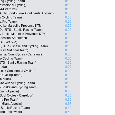
ang Cycling Team)
0:00
fessional Cycling)
0:00
4-Ever Sko)
0:00
 Hy Sport - Look Continental Cycling)
0:00
o Cycling Team)
0:00
na Pro Team)
0:00
Delko Marseille Provence KTM)
0:00
OL, RTS - Santic Racing Team)
0:00
, Delko Marseille Provence KTM)
0:00
Triestina-Southeast)
0:00
 4-Ever Sko)
0:00
, Jilun - Shakeland Cycling Team)
0:00
ian National Team)
0:00
nvic Soul Cycles - Carrefour)
0:00
o Cycling Team)
0:00
RTS - Santic Racing Team)
0:00
rida)
0:00
Look Continental Cycling)
0:00
o Cycling Team)
0:00
 Merida)
0:00
 Shakeland Cycling Team)
0:00
- Shakeland Cycling Team)
0:00
iant-Alpecin)
0:00
Soul Cycles - Carrefour)
0:00
ana Pro Team)
0:19
 Giant-Alpecin)
0:37
 Santic Racing Team)
0:42
andi Polkowice)
0:50