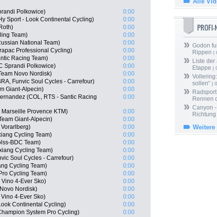
Alle Vi
randi Polkowice)
0:00
 Sport - Look Continental Cycling)
0:00
PROFI
Roth)
0:00
ling Team)
0:00
ussian National Team)
0:00
Godon fu
apac Professional Cycling)
0:00
Rippen
| 
ntic Racing Team)
0:00
Liste der
 Sprandi Polkowice)
0:00
Etappe
| 
 Team Novo Nordisk)
0:00
Vollering
BRA, Funvic Soul Cycles - Carrefour)
0:00
sollen“
| 
m Giant-Alpecin)
0:00
Radsport 
Hernandez (COL, RTS - Santic Racing
0:00
Rennen 
Canyon -
 Marseille Provence KTM)
0:00
Richtung
Team Giant-Alpecin)
0:00
 Vorarlberg)
0:00
Weitere
iang Cycling Team)
0:00
Kolss-BDC Team)
0:00
iang Cycling Team)
0:00
vic Soul Cycles - Carrefour)
0:00
ng Cycling Team)
0:00
Pro Cycling Team)
0:00
 Vino 4-Ever Sko)
0:00
 Novo Nordisk)
0:00
Vino 4-Ever Sko)
0:00
ook Continental Cycling)
0:00
hampion System Pro Cycling)
0:00