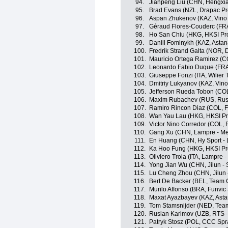
94.
Jianpeng Liu (CHN, Hengxi
95.
Brad Evans (NZL, Drapac Pro
96.
Aspan Zhukenov (KAZ, Vino 
97.
Géraud Flores-Couderc (FRA,
98.
Ho San Chiu (HKG, HKSI Pr
99.
Daniil Fominykh (KAZ, Asta
100.
Fredrik Strand Galta (NOR, 
101.
Mauricio Ortega Ramirez (C
102.
Leonardo Fabio Duque (FRA
103.
Giuseppe Fonzi (ITA, Wilier 
104.
Dmitriy Lukyanov (KAZ, Vino
105.
Jefferson Rueda Tobon (COL
106.
Maxim Rubachev (RUS, Russ
107.
Ramiro Rincon Diaz (COL, Fu
108.
Wan Yau Lau (HKG, HKSI Pr
109.
Victor Nino Corredor (COL, 
110.
Gang Xu (CHN, Lampre - Me
111.
En Huang (CHN, Hy Sport - 
112.
Ka Hoo Fung (HKG, HKSI Pr
113.
Oliviero Troia (ITA, Lampre -
114.
Yong Jian Wu (CHN, Jilun -
115.
Lu Cheng Zhou (CHN, Jilun 
116.
Bert De Backer (BEL, Team G
117.
Murilo Affonso (BRA, Funvic 
118.
Maxat Ayazbayev (KAZ, Ast
119.
Tom Stamsnijder (NED, Team
120.
Ruslan Karimov (UZB, RTS -
121.
Patryk Stosz (POL, CCC Spr