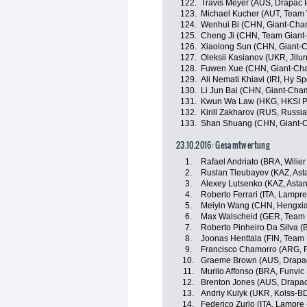
122.
Travis Meyer (AUS, Drapac P
123.
Michael Kucher (AUT, Team 
124.
Wenhui Bi (CHN, Giant-Cha
125.
Cheng Ji (CHN, Team Giant-
126.
Xiaolong Sun (CHN, Giant-
127.
Oleksii Kasianov (UKR, Jilu
128.
Fuwen Xue (CHN, Giant-Cha
129.
Ali Nemati Khiavi (IRI, Hy Sp
130.
Li Jun Bai (CHN, Giant-Cha
131.
Kwun Wa Law (HKG, HKSI Pr
132.
Kirill Zakharov (RUS, Russi
133.
Shan Shuang (CHN, Giant-C
23.10.2016: Gesamtwertung
1.
Rafael Andriato (BRA, Wilier
2.
Ruslan Tleubayev (KAZ, Ast
3.
Alexey Lutsenko (KAZ, Asta
4.
Roberto Ferrari (ITA, Lampre
5.
Meiyin Wang (CHN, Hengxia
6.
Max Walscheid (GER, Team 
7.
Roberto Pinheiro Da Silva (
8.
Joonas Henttala (FIN, Team
9.
Francisco Chamorro (ARG, Fu
10.
Graeme Brown (AUS, Drapac 
11.
Murilo Affonso (BRA, Funvic 
12.
Brenton Jones (AUS, Drapac
13.
Andriy Kulyk (UKR, Kolss-
14.
Federico Zurlo (ITA, Lampre 