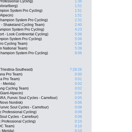
rofessional Cycling)
1:36
Vorarlberg)
1:51
mpion System Pro Cycling)
1:51
Alpecin)
1:51
Champion System Pro Cycling)
2:31
n - Shakeland Cycling Team)
2:40
mpion System Pro Cycling)
4:23
ort - Look Continental Cycling)
5:06
mpion System Pro Cycling)
5:06
o Cycling Team)
5:38
an National Team)
5:39
hampion System Pro Cycling)
8:06
 Triestina-Southeast)
7:28:26
ana Pro Team)
0:00
na Pro Team)
0:01
 - Merida)
0:02
ng Cycling Team)
0:02
Giant-Alpecin)
0:04
BRA, Funvic Soul Cycles - Carrefour)
0:05
 Novo Nordisk)
0:06
nvic Soul Cycles - Carrefour)
0:08
Professional Cycling)
0:09
Soul Cycles - Carrefour)
0:09
 Professional Cycling)
0:10
BDC Team)
0:10
- Merida)
0:10