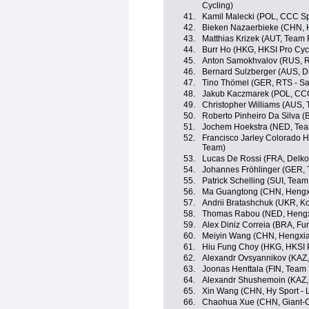
Cycling)
41.
Kamil Malecki (POL, CCC Sp
42.
Bieken Nazaerbieke (CHN, Hy
43.
Matthias Krizek (AUT, Team 
44.
Burr Ho (HKG, HKSI Pro Cyc
45.
Anton Samokhvalov (RUS, R
46.
Bernard Sulzberger (AUS, Dr
47.
Tino Thömel (GER, RTS - Sa
48.
Jakub Kaczmarek (POL, CCC
49.
Christopher Williams (AUS,
50.
Roberto Pinheiro Da Silva (
51.
Jochem Hoekstra (NED, Tea
52.
Francisco Jarley Colorado 
Team)
53.
Lucas De Rossi (FRA, Delko
54.
Johannes Fröhlinger (GER, 
55.
Patrick Schelling (SUI, Team
56.
Ma Guangtong (CHN, Hengx
57.
Andrii Bratashchuk (UKR, 
58.
Thomas Rabou (NED, Hengx
59.
Alex Diniz Correia (BRA, Fun
60.
Meiyin Wang (CHN, Hengxia
61.
Hiu Fung Choy (HKG, HKSI 
62.
Alexandr Ovsyannikov (KAZ,
63.
Joonas Henttala (FIN, Team
64.
Alexandr Shushemoin (KAZ, 
65.
Xin Wang (CHN, Hy Sport - L
66.
Chaohua Xue (CHN, Giant-C