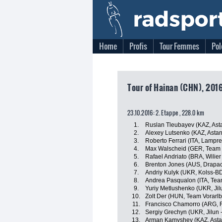
Home
Profis
Tour Femmes
Pol
Tour of Hainan (CHN), 2016
23.10.2016: 2. Etappe , 228.0 km
1.
Ruslan Tleubayev (KAZ, Ast
2.
Alexey Lutsenko (KAZ, Asta
3.
Roberto Ferrari (ITA, Lampre
4.
Max Walscheid (GER, Team 
5.
Rafael Andriato (BRA, Wilier
6.
Brenton Jones (AUS, Drapac
7.
Andriy Kulyk (UKR, Kolss-
8.
Andrea Pasqualon (ITA, Tea
9.
Yuriy Metlushenko (UKR, Jil
10.
Zolt Der (HUN, Team Vorarlb
11.
Francisco Chamorro (ARG, Fu
12.
Sergiy Grechyn (UKR, Jilun
13.
Arman Kamyshev (KAZ, Asta