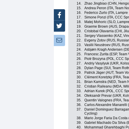
14.
Zhao Jingbiao (CHN, Hengx
15.
Andrea Peron (ITA, Team No
16.
Federico Zurlo (ITA, Lampre 
Facebook
17.
Simone Ponzi (ITA, CCC Spr
18.
Matej Mohoric (SLO, Lampre
Twitter
19.
Graeme Brown (AUS, Drapac 
20.
Cristobal Olavarria (CHI, Ji
21.
Sergey Vlassenko (KAZ, Vin
Newsletter:
22.
Evgeny Zotov (RUS, Russian
23.
Vasilii Neustroev (RUS, Rus
24.
Asbjørn Kragh Andersen (DE
25.
Francesc Zurita (ESP, Team 
26.
Piotr Brozyna (POL, CCC Sp
27.
Andriy Vasylyuk (UKR, Kol
28.
Dylan Page (SUI, Team Roth
29.
Patrick Jäger (AUT, Team Vo
30.
Clément Koretzky (FRA, Tea
31.
Brian Kamstra (NED, Team 
32.
Cristian Raileanu (MDA, Wili
33.
Adrian Kurek (POL, CCC Spr
34.
Oleksandr Prevar (UKR, Ko
35.
Quentin Valognes (FRA, Te
36.
Carlos Alexandre Manarelli 
37.
Daniel Dominguez Barragan 
Cycling)
38.
Mario Jorge Faria Da Costa
39.
Gabriel Machado Da Silva (B
40.
Mohammad Gharehbaghi Pouri