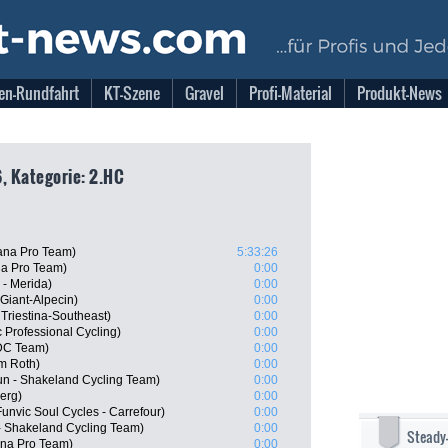
en-Rundfahrt
KT-Szene
Gravel
Profi-Material
Produkt-News
, Kategorie: 2.HC
ana Pro Team)
5:33:26
na Pro Team)
0:00
 - Merida)
0:00
Giant-Alpecin)
0:00
 Triestina-Southeast)
0:00
 Professional Cycling)
0:00
BDC Team)
0:00
m Roth)
0:00
un - Shakeland Cycling Team)
0:00
erg)
0:00
nvic Soul Cycles - Carrefour)
0:00
 - Shakeland Cycling Team)
0:00
Steady
na Pro Team)
0:00