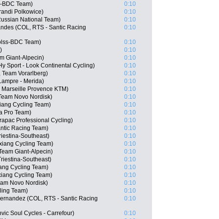
ss-BDC Team)
0:10
andi Polkowice)
0:10
ussian National Team)
0:10
andes (COL, RTS - Santic Racing
0:10
Kolss-BDC Team)
0:10
)
0:10
m Giant-Alpecin)
0:10
 Sport - Look Continental Cycling)
0:10
, Team Vorarlberg)
0:10
Lampre - Merida)
0:10
 Marseille Provence KTM)
0:10
 Team Novo Nordisk)
0:10
iang Cycling Team)
0:10
na Pro Team)
0:10
apac Professional Cycling)
0:10
ntic Racing Team)
0:10
riestina-Southeast)
0:10
iang Cycling Team)
0:10
Team Giant-Alpecin)
0:10
riestina-Southeast)
0:10
ng Cycling Team)
0:10
iang Cycling Team)
0:10
eam Novo Nordisk)
0:10
ling Team)
0:10
Hernandez (COL, RTS - Santic Racing
0:10
vic Soul Cycles - Carrefour)
0:10