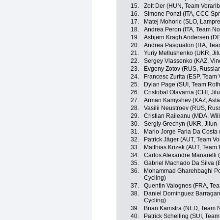
15.
Zolt Der (HUN, Team Vorarlb
16.
Simone Ponzi (ITA, CCC Spr
17.
Matej Mohoric (SLO, Lampre
18.
Andrea Peron (ITA, Team No
19.
Asbjørn Kragh Andersen (DE
20.
Andrea Pasqualon (ITA, Tea
21.
Yuriy Metlushenko (UKR, Jil
22.
Sergey Vlassenko (KAZ, Vin
23.
Evgeny Zotov (RUS, Russian
24.
Francesc Zurita (ESP, Team 
25.
Dylan Page (SUI, Team Roth
26.
Cristobal Olavarria (CHI, Ji
27.
Arman Kamyshev (KAZ, Asta
28.
Vasilii Neustroev (RUS, Rus
29.
Cristian Raileanu (MDA, Wili
30.
Sergiy Grechyn (UKR, Jilun
31.
Mario Jorge Faria Da Costa
32.
Patrick Jäger (AUT, Team Vo
33.
Matthias Krizek (AUT, Team 
34.
Carlos Alexandre Manarelli 
35.
Gabriel Machado Da Silva (B
36.
Mohammad Gharehbaghi Pouri
Cycling)
37.
Quentin Valognes (FRA, Te
38.
Daniel Dominguez Barragan 
Cycling)
39.
Brian Kamstra (NED, Team 
40.
Patrick Schelling (SUI, Team