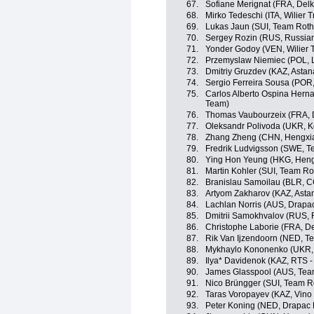
67.
Sofiane Merignat (FRA, Del
68.
Mirko Tedeschi (ITA, Wilier T
69.
Lukas Jaun (SUI, Team Roth
70.
Sergey Rozin (RUS, Russian
71.
Yonder Godoy (VEN, Wilier T
72.
Przemyslaw Niemiec (POL, 
73.
Dmitriy Gruzdev (KAZ, Asta
74.
Sergio Ferreira Sousa (POR
75.
Carlos Alberto Ospina Hern
Team)
76.
Thomas Vaubourzeix (FRA, 
77.
Oleksandr Polivoda (UKR, 
78.
Zhang Zheng (CHN, Hengxia
79.
Fredrik Ludvigsson (SWE, T
80.
Ying Hon Yeung (HKG, Heng
81.
Martin Kohler (SUI, Team Ro
82.
Branislau Samoilau (BLR, C
83.
Artyom Zakharov (KAZ, Asta
84.
Lachlan Norris (AUS, Drapac
85.
Dmitrii Samokhvalov (RUS, 
86.
Christophe Laborie (FRA, D
87.
Rik Van Ijzendoorn (NED, T
88.
Mykhaylo Kononenko (UKR,
89.
Ilya* Davidenok (KAZ, RTS -
90.
James Glasspool (AUS, Tea
91.
Nico Brüngger (SUI, Team R
92.
Taras Voropayev (KAZ, Vino
93.
Peter Koning (NED, Drapac P