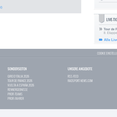
t)
LIVE-T
Tour de
8. Etappe
Alle Liv
COOKIE EINSTEL
SONDERSEITEN
UNSERE ANGEBOTE
GIRO D`ITALIA 2026
RSS-FEED
TOUR DE FRANCE 2026
RADSPORT-NEWS.COM
VUELTA A ESPAÑA 2026
RENNERGEBNISSE
PROFI-TEAMS
PROFI-FAHRER