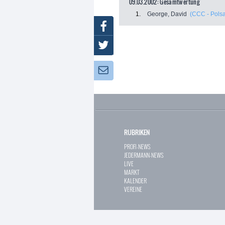
09.03.2002: Gesamtwertung
1.
George, David
(CCC - Polsa
Facebook
Twitter
Newsletter:
RUBRIKEN
PROFI-NEWS
JEDERMANN-NEWS
LIVE
MARKT
KALENDER
VEREINE