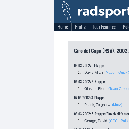
Home
Profis
Tour Femmes
Pol
Giro del Capo (RSA), 2002,
05.03.2002: 1. Etappe
1.
Davis, Allan
(Mapei - Quick 
06.03.2002: 2. Etappe
1.
Glasner, Björn
(Team Colog
07.03.2002: 3. Etappe
1.
Piatek, Zbigniew
(Mroz)
09.03.2002: 5. Etappe (Einzelzeitfahre
1.
George, David
(CCC - Polsa