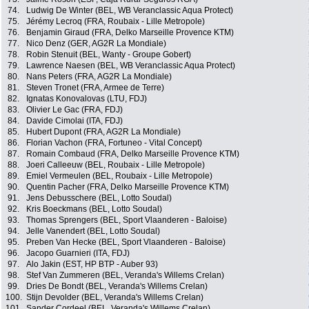
74.
Ludwig De Winter (BEL, WB Veranclassic Aqua Protect)
75.
Jérémy Lecroq (FRA, Roubaix - Lille Metropole)
76.
Benjamin Giraud (FRA, Delko Marseille Provence KTM)
77.
Nico Denz (GER, AG2R La Mondiale)
78.
Robin Stenuit (BEL, Wanty - Groupe Gobert)
79.
Lawrence Naesen (BEL, WB Veranclassic Aqua Protect)
80.
Nans Peters (FRA, AG2R La Mondiale)
81.
Steven Tronet (FRA, Armee de Terre)
82.
Ignatas Konovalovas (LTU, FDJ)
83.
Olivier Le Gac (FRA, FDJ)
84.
Davide Cimolai (ITA, FDJ)
85.
Hubert Dupont (FRA, AG2R La Mondiale)
86.
Florian Vachon (FRA, Fortuneo - Vital Concept)
87.
Romain Combaud (FRA, Delko Marseille Provence KTM)
88.
Joeri Calleeuw (BEL, Roubaix - Lille Metropole)
89.
Emiel Vermeulen (BEL, Roubaix - Lille Metropole)
90.
Quentin Pacher (FRA, Delko Marseille Provence KTM)
91.
Jens Debusschere (BEL, Lotto Soudal)
92.
Kris Boeckmans (BEL, Lotto Soudal)
93.
Thomas Sprengers (BEL, Sport Vlaanderen - Baloise)
94.
Jelle Vanendert (BEL, Lotto Soudal)
95.
Preben Van Hecke (BEL, Sport Vlaanderen - Baloise)
96.
Jacopo Guarnieri (ITA, FDJ)
97.
Alo Jakin (EST, HP BTP - Auber 93)
98.
Stef Van Zummeren (BEL, Veranda's Willems Crelan)
99.
Dries De Bondt (BEL, Veranda's Willems Crelan)
100.
Stijn Devolder (BEL, Veranda's Willems Crelan)
101.
Sander Cordeel (BEL, Veranda's Willems Crelan)