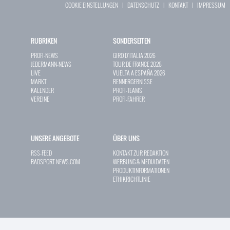
COOKIE EINSTELLUNGEN
|
DATENSCHUTZ
|
KONTAKT
|
IMPRESSUM
RUBRIKEN
SONDERSEITEN
PROFI-NEWS
GIRO D`ITALIA 2026
JEDERMANN-NEWS
TOUR DE FRANCE 2026
LIVE
VUELTA A ESPAÑA 2026
MARKT
RENNERGEBNISSE
KALENDER
PROFI-TEAMS
VEREINE
PROFI-FAHRER
UNSERE ANGEBOTE
ÜBER UNS
RSS-FEED
KONTAKT ZUR REDAKTION
RADSPORT-NEWS.COM
WERBUNG & MEDIADATEN
PRODUKTINFORMATIONEN
ETHIKRICHTLINIE