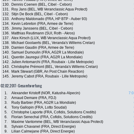
130.
Dennis Coenen (BEL, Cibel - Cebon)
131.
Roy Jans (BEL, WB Veranclassic Aqua Protect)
132.
Stijn De Bock (BEL, Cibel - Cebon)
133.
Anthony Maldonado (FRA, HP BTP - Auber 93)
134.
Kevin Lebreton (FRA, Armee de Terre)
135.
Jimmy Janssens (BEL, Cibel - Cebon)
136.
Matthias Reutimann (SUI, Roth - Akros)
137.
Alex Kirsch (LUX, WB Veranclassic Aqua Protect)
138.
Michael Goolaerts (BEL, Veranda's Willems Crelan)
139.
Damien Gaudin (FRA, Armee de Terre)
140.
Samuel Dumoulin (FRA, AG2R La Mondiale)
141.
Quentin Jauregui (FRA, AG2R La Mondiale)
142.
Julien Antomarchi (FRA, Roubaix - Lille Metropole)
143.
Christophe Prémont (BEL, Veranda's Willems Crelan)
144.
Mark Stewart (GBR, An Post Chain Reaction)
145.
Jeremy Cabot (FRA, Roubaix - Lille Metropole)
02.02.2017: Gesamtwertung
1.
Alexander Kristoff (NOR, Katusha-Alpecin)
7:0
2.
Arnaud Demare (FRA, FDJ)
3.
Rudy Barbier (FRA, AG2R La Mondiale)
4.
Tony Gallopin (FRA, Lotto Soudal)
5.
Christophe Laporte (FRA, Cofidis, Solutions Credits)
6.
Florian Senechal (FRA, Cofidis, Solutions Credits)
7.
Maxime Vantomme (BEL, WB Veranclassic Aqua Protect)
8.
Sylvain Chavanel (FRA, Direct Energie)
9.
Lilian Calmejane (FRA, Direct Energie)