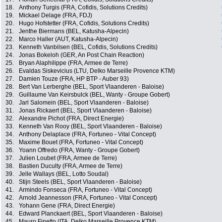
18.
Anthony Turgis (FRA, Cofidis, Solutions Credits)
19.
Mickael Delage (FRA, FDJ)
20.
Hugo Hofstetter (FRA, Cofidis, Solutions Credits)
21.
Jenthe Biermans (BEL, Katusha-Alpecin)
22.
Marco Haller (AUT, Katusha-Alpecin)
23.
Kenneth Vanbilsen (BEL, Cofidis, Solutions Credits)
24.
Jonas Bokeloh (GER, An Post Chain Reaction)
25.
Bryan Alaphilippe (FRA, Armee de Terre)
26.
Evaldas Siskevicius (LTU, Delko Marseille Provence KTM)
27.
Damien Touze (FRA, HP BTP - Auber 93)
28.
Bert Van Lerberghe (BEL, Sport Vlaanderen - Baloise)
29.
Guillaume Van Keirsbulck (BEL, Wanty - Groupe Gobert)
30.
Jarl Salomein (BEL, Sport Vlaanderen - Baloise)
31.
Jonas Rickaert (BEL, Sport Vlaanderen - Baloise)
32.
Alexandre Pichot (FRA, Direct Energie)
33.
Kenneth Van Rooy (BEL, Sport Vlaanderen - Baloise)
34.
Anthony Delaplace (FRA, Fortuneo - Vital Concept)
35.
Maxime Bouet (FRA, Fortuneo - Vital Concept)
36.
Yoann Offredo (FRA, Wanty - Groupe Gobert)
37.
Julien Loubet (FRA, Armee de Terre)
38.
Bastien Duculty (FRA, Armee de Terre)
39.
Jelle Wallays (BEL, Lotto Soudal)
40.
Stijn Steels (BEL, Sport Vlaanderen - Baloise)
41.
Armindo Fonseca (FRA, Fortuneo - Vital Concept)
42.
Arnold Jeannesson (FRA, Fortuneo - Vital Concept)
43.
Yohann Gene (FRA, Direct Energie)
44.
Edward Planckaert (BEL, Sport Vlaanderen - Baloise)
45.
Mauro Finetto (ITA, Delko Marseille Provence KTM)