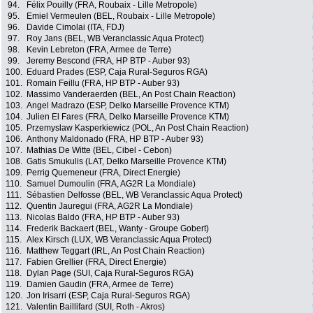
94.
Félix Pouilly (FRA, Roubaix - Lille Metropole)
95.
Emiel Vermeulen (BEL, Roubaix - Lille Metropole)
96.
Davide Cimolai (ITA, FDJ)
97.
Roy Jans (BEL, WB Veranclassic Aqua Protect)
98.
Kevin Lebreton (FRA, Armee de Terre)
99.
Jeremy Bescond (FRA, HP BTP - Auber 93)
100.
Eduard Prades (ESP, Caja Rural-Seguros RGA)
101.
Romain Feillu (FRA, HP BTP - Auber 93)
102.
Massimo Vanderaerden (BEL, An Post Chain Reaction)
103.
Angel Madrazo (ESP, Delko Marseille Provence KTM)
104.
Julien El Fares (FRA, Delko Marseille Provence KTM)
105.
Przemyslaw Kasperkiewicz (POL, An Post Chain Reaction)
106.
Anthony Maldonado (FRA, HP BTP - Auber 93)
107.
Mathias De Witte (BEL, Cibel - Cebon)
108.
Gatis Smukulis (LAT, Delko Marseille Provence KTM)
109.
Perrig Quemeneur (FRA, Direct Energie)
110.
Samuel Dumoulin (FRA, AG2R La Mondiale)
111.
Sébastien Delfosse (BEL, WB Veranclassic Aqua Protect)
112.
Quentin Jauregui (FRA, AG2R La Mondiale)
113.
Nicolas Baldo (FRA, HP BTP - Auber 93)
114.
Frederik Backaert (BEL, Wanty - Groupe Gobert)
115.
Alex Kirsch (LUX, WB Veranclassic Aqua Protect)
116.
Matthew Teggart (IRL, An Post Chain Reaction)
117.
Fabien Grellier (FRA, Direct Energie)
118.
Dylan Page (SUI, Caja Rural-Seguros RGA)
119.
Damien Gaudin (FRA, Armee de Terre)
120.
Jon Irisarri (ESP, Caja Rural-Seguros RGA)
121.
Valentin Baillifard (SUI, Roth - Akros)