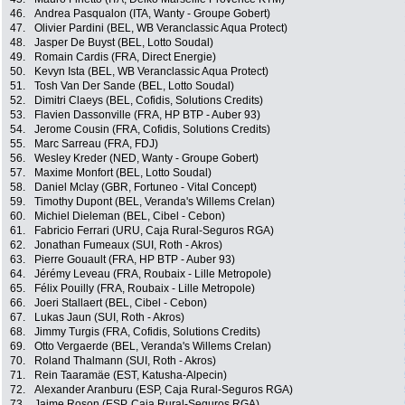
46.
Andrea Pasqualon (ITA, Wanty - Groupe Gobert)
47.
Olivier Pardini (BEL, WB Veranclassic Aqua Protect)
48.
Jasper De Buyst (BEL, Lotto Soudal)
49.
Romain Cardis (FRA, Direct Energie)
50.
Kevyn Ista (BEL, WB Veranclassic Aqua Protect)
51.
Tosh Van Der Sande (BEL, Lotto Soudal)
52.
Dimitri Claeys (BEL, Cofidis, Solutions Credits)
53.
Flavien Dassonville (FRA, HP BTP - Auber 93)
54.
Jerome Cousin (FRA, Cofidis, Solutions Credits)
55.
Marc Sarreau (FRA, FDJ)
56.
Wesley Kreder (NED, Wanty - Groupe Gobert)
57.
Maxime Monfort (BEL, Lotto Soudal)
58.
Daniel Mclay (GBR, Fortuneo - Vital Concept)
59.
Timothy Dupont (BEL, Veranda's Willems Crelan)
60.
Michiel Dieleman (BEL, Cibel - Cebon)
61.
Fabricio Ferrari (URU, Caja Rural-Seguros RGA)
62.
Jonathan Fumeaux (SUI, Roth - Akros)
63.
Pierre Gouault (FRA, HP BTP - Auber 93)
64.
Jérémy Leveau (FRA, Roubaix - Lille Metropole)
65.
Félix Pouilly (FRA, Roubaix - Lille Metropole)
66.
Joeri Stallaert (BEL, Cibel - Cebon)
67.
Lukas Jaun (SUI, Roth - Akros)
68.
Jimmy Turgis (FRA, Cofidis, Solutions Credits)
69.
Otto Vergaerde (BEL, Veranda's Willems Crelan)
70.
Roland Thalmann (SUI, Roth - Akros)
71.
Rein Taaramäe (EST, Katusha-Alpecin)
72.
Alexander Aranburu (ESP, Caja Rural-Seguros RGA)
73.
Jaime Roson (ESP, Caja Rural-Seguros RGA)