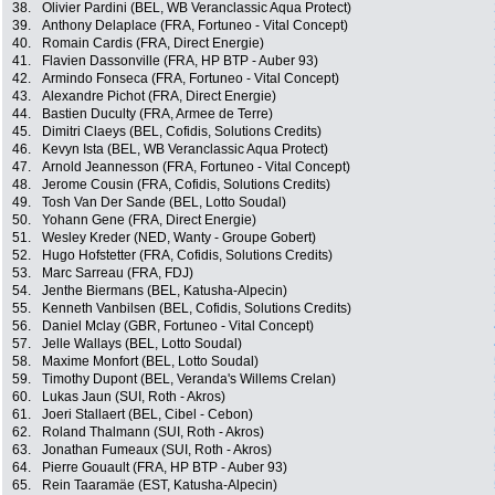
38.
Olivier Pardini (BEL, WB Veranclassic Aqua Protect)
39.
Anthony Delaplace (FRA, Fortuneo - Vital Concept)
40.
Romain Cardis (FRA, Direct Energie)
41.
Flavien Dassonville (FRA, HP BTP - Auber 93)
42.
Armindo Fonseca (FRA, Fortuneo - Vital Concept)
43.
Alexandre Pichot (FRA, Direct Energie)
44.
Bastien Duculty (FRA, Armee de Terre)
45.
Dimitri Claeys (BEL, Cofidis, Solutions Credits)
46.
Kevyn Ista (BEL, WB Veranclassic Aqua Protect)
47.
Arnold Jeannesson (FRA, Fortuneo - Vital Concept)
48.
Jerome Cousin (FRA, Cofidis, Solutions Credits)
49.
Tosh Van Der Sande (BEL, Lotto Soudal)
50.
Yohann Gene (FRA, Direct Energie)
51.
Wesley Kreder (NED, Wanty - Groupe Gobert)
52.
Hugo Hofstetter (FRA, Cofidis, Solutions Credits)
53.
Marc Sarreau (FRA, FDJ)
54.
Jenthe Biermans (BEL, Katusha-Alpecin)
55.
Kenneth Vanbilsen (BEL, Cofidis, Solutions Credits)
56.
Daniel Mclay (GBR, Fortuneo - Vital Concept)
57.
Jelle Wallays (BEL, Lotto Soudal)
58.
Maxime Monfort (BEL, Lotto Soudal)
59.
Timothy Dupont (BEL, Veranda's Willems Crelan)
60.
Lukas Jaun (SUI, Roth - Akros)
61.
Joeri Stallaert (BEL, Cibel - Cebon)
62.
Roland Thalmann (SUI, Roth - Akros)
63.
Jonathan Fumeaux (SUI, Roth - Akros)
64.
Pierre Gouault (FRA, HP BTP - Auber 93)
65.
Rein Taaramäe (EST, Katusha-Alpecin)