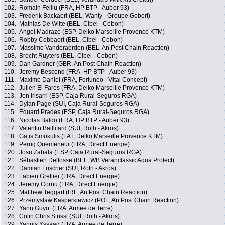
102.
Romain Feillu (FRA, HP BTP - Auber 93)
103.
Frederik Backaert (BEL, Wanty - Groupe Gobert)
104.
Mathias De Witte (BEL, Cibel - Cebon)
105.
Angel Madrazo (ESP, Delko Marseille Provence KTM)
106.
Robby Cobbaert (BEL, Cibel - Cebon)
107.
Massimo Vanderaerden (BEL, An Post Chain Reaction)
108.
Brecht Ruyters (BEL, Cibel - Cebon)
109.
Dan Gardner (GBR, An Post Chain Reaction)
110.
Jeremy Bescond (FRA, HP BTP - Auber 93)
111.
Maxime Daniel (FRA, Fortuneo - Vital Concept)
112.
Julien El Fares (FRA, Delko Marseille Provence KTM)
113.
Jon Irisarri (ESP, Caja Rural-Seguros RGA)
114.
Dylan Page (SUI, Caja Rural-Seguros RGA)
115.
Eduard Prades (ESP, Caja Rural-Seguros RGA)
116.
Nicolas Baldo (FRA, HP BTP - Auber 93)
117.
Valentin Baillifard (SUI, Roth - Akros)
118.
Gatis Smukulis (LAT, Delko Marseille Provence KTM)
119.
Perrig Quemeneur (FRA, Direct Energie)
120.
Josu Zabala (ESP, Caja Rural-Seguros RGA)
121.
Sébastien Delfosse (BEL, WB Veranclassic Aqua Protect)
122.
Damian Lüscher (SUI, Roth - Akros)
123.
Fabien Grellier (FRA, Direct Energie)
124.
Jeremy Cornu (FRA, Direct Energie)
125.
Matthew Teggart (IRL, An Post Chain Reaction)
126.
Przemyslaw Kasperkiewicz (POL, An Post Chain Reaction)
127.
Yann Guyot (FRA, Armee de Terre)
128.
Colin Chris Stüssi (SUI, Roth - Akros)
129.
Yannis Yssaad (FRA, Armee de Terre)