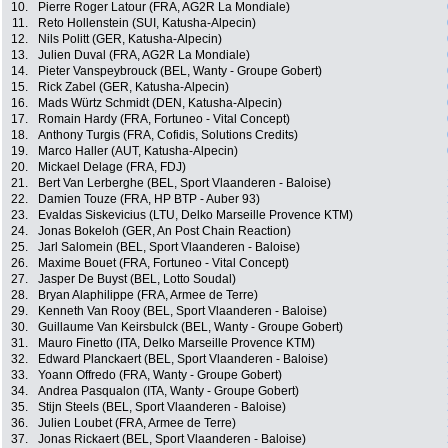
10.
Pierre Roger Latour (FRA, AG2R La Mondiale)
11.
Reto Hollenstein (SUI, Katusha-Alpecin)
12.
Nils Politt (GER, Katusha-Alpecin)
13.
Julien Duval (FRA, AG2R La Mondiale)
14.
Pieter Vanspeybrouck (BEL, Wanty - Groupe Gobert)
15.
Rick Zabel (GER, Katusha-Alpecin)
16.
Mads Würtz Schmidt (DEN, Katusha-Alpecin)
17.
Romain Hardy (FRA, Fortuneo - Vital Concept)
18.
Anthony Turgis (FRA, Cofidis, Solutions Credits)
19.
Marco Haller (AUT, Katusha-Alpecin)
20.
Mickael Delage (FRA, FDJ)
21.
Bert Van Lerberghe (BEL, Sport Vlaanderen - Baloise)
22.
Damien Touze (FRA, HP BTP - Auber 93)
23.
Evaldas Siskevicius (LTU, Delko Marseille Provence KTM)
24.
Jonas Bokeloh (GER, An Post Chain Reaction)
25.
Jarl Salomein (BEL, Sport Vlaanderen - Baloise)
26.
Maxime Bouet (FRA, Fortuneo - Vital Concept)
27.
Jasper De Buyst (BEL, Lotto Soudal)
28.
Bryan Alaphilippe (FRA, Armee de Terre)
29.
Kenneth Van Rooy (BEL, Sport Vlaanderen - Baloise)
30.
Guillaume Van Keirsbulck (BEL, Wanty - Groupe Gobert)
31.
Mauro Finetto (ITA, Delko Marseille Provence KTM)
32.
Edward Planckaert (BEL, Sport Vlaanderen - Baloise)
33.
Yoann Offredo (FRA, Wanty - Groupe Gobert)
34.
Andrea Pasqualon (ITA, Wanty - Groupe Gobert)
35.
Stijn Steels (BEL, Sport Vlaanderen - Baloise)
36.
Julien Loubet (FRA, Armee de Terre)
37.
Jonas Rickaert (BEL, Sport Vlaanderen - Baloise)