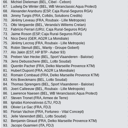
66.
Michiel Dieleman (BEL, Cibel - Cebon)
67.
Ludwig De Winter (BEL, WB Veranclassic Aqua Protect)
68.
Alexander Aranburu (ESP, Caja Rural-Seguros RGA)
69.
Jimmy Turgis (FRA, Cofidis, Solutions Credits)
70.
Jérémy Leveau (FRA, Roubaix - Lille Metropole)
71.
Otto Vergaerde (BEL, Veranda's Willems Crelan)
72.
Fabricio Ferrari (URU, Caja Rural-Seguros RGA)
73.
Jaime Roson (ESP, Caja Rural-Seguros RGA)
74.
Nico Denz (GER, AG2R La Mondiale)
75.
Jérémy Lecroq (FRA, Roubaix - Lille Metropole)
76.
Robin Stenuit (BEL, Wanty - Groupe Gobert)
77.
Alo Jakin (EST, HP BTP - Auber 93)
78.
Preben Van Hecke (BEL, Sport Vlaanderen - Baloise)
79.
Jens Debusschere (BEL, Lotto Soudal)
80.
Quentin Pacher (FRA, Delko Marseille Provence KTM)
81.
Hubert Dupont (FRA, AG2R La Mondiale)
82.
Romain Combaud (FRA, Delko Marseille Provence KTM)
83.
Kris Boeckmans (BEL, Lotto Soudal)
84.
Thomas Sprengers (BEL, Sport Vlaanderen - Baloise)
85.
Joeri Calleeuw (BEL, Roubaix - Lille Metropole)
86.
Lawrence Naesen (BEL, WB Veranclassic Aqua Protect)
87.
Steven Tronet (FRA, Armee de Terre)
88.
Ignatas Konovalovas (LTU, FDJ)
89.
Olivier Le Gac (FRA, FDJ)
90.
Florian Vachon (FRA, Fortuneo - Vital Concept)
91.
Jelle Vanendert (BEL, Lotto Soudal)
92.
Benjamin Giraud (FRA, Delko Marseille Provence KTM)
93.
Jacopo Guarnieri (ITA, FDJ)