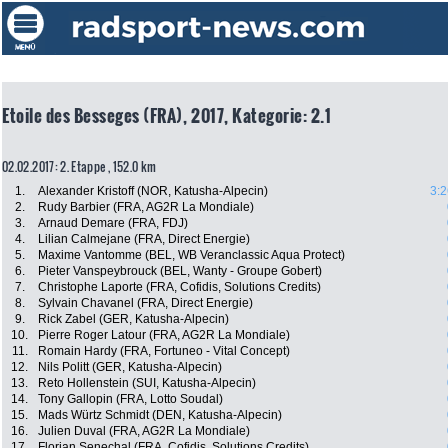
Etoile des Besseges (FRA), 2017, Kategorie: 2.1
02.02.2017: 2. Etappe , 152.0 km
1.
Alexander Kristoff (NOR, Katusha-Alpecin)
3:2
2.
Rudy Barbier (FRA, AG2R La Mondiale)
3.
Arnaud Demare (FRA, FDJ)
4.
Lilian Calmejane (FRA, Direct Energie)
5.
Maxime Vantomme (BEL, WB Veranclassic Aqua Protect)
6.
Pieter Vanspeybrouck (BEL, Wanty - Groupe Gobert)
7.
Christophe Laporte (FRA, Cofidis, Solutions Credits)
8.
Sylvain Chavanel (FRA, Direct Energie)
9.
Rick Zabel (GER, Katusha-Alpecin)
10.
Pierre Roger Latour (FRA, AG2R La Mondiale)
11.
Romain Hardy (FRA, Fortuneo - Vital Concept)
12.
Nils Politt (GER, Katusha-Alpecin)
13.
Reto Hollenstein (SUI, Katusha-Alpecin)
14.
Tony Gallopin (FRA, Lotto Soudal)
15.
Mads Würtz Schmidt (DEN, Katusha-Alpecin)
16.
Julien Duval (FRA, AG2R La Mondiale)
17.
Florian Senechal (FRA, Cofidis, Solutions Credits)