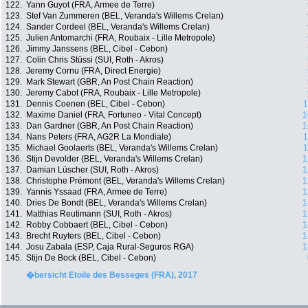
122.
Yann Guyot (FRA, Armee de Terre)
123.
Stef Van Zummeren (BEL, Veranda's Willems Crelan)
124.
Sander Cordeel (BEL, Veranda's Willems Crelan)
125.
Julien Antomarchi (FRA, Roubaix - Lille Metropole)
126.
Jimmy Janssens (BEL, Cibel - Cebon)
127.
Colin Chris Stüssi (SUI, Roth - Akros)
128.
Jeremy Cornu (FRA, Direct Energie)
129.
Mark Stewart (GBR, An Post Chain Reaction)
130.
Jeremy Cabot (FRA, Roubaix - Lille Metropole)
131.
Dennis Coenen (BEL, Cibel - Cebon)
1
132.
Maxime Daniel (FRA, Fortuneo - Vital Concept)
1
133.
Dan Gardner (GBR, An Post Chain Reaction)
1
134.
Nans Peters (FRA, AG2R La Mondiale)
1
135.
Michael Goolaerts (BEL, Veranda's Willems Crelan)
1
136.
Stijn Devolder (BEL, Veranda's Willems Crelan)
1
137.
Damian Lüscher (SUI, Roth - Akros)
1
138.
Christophe Prémont (BEL, Veranda's Willems Crelan)
1
139.
Yannis Yssaad (FRA, Armee de Terre)
1
140.
Dries De Bondt (BEL, Veranda's Willems Crelan)
1
141.
Matthias Reutimann (SUI, Roth - Akros)
1
142.
Robby Cobbaert (BEL, Cibel - Cebon)
1
143.
Brecht Ruyters (BEL, Cibel - Cebon)
1
144.
Josu Zabala (ESP, Caja Rural-Seguros RGA)
1
145.
Stijn De Bock (BEL, Cibel - Cebon)
�bersicht Etoile des Besseges (FRA), 2017