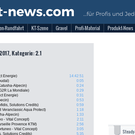
en-Rundfahrt
KT-Szene
Gravel
Profi-Material
Produkt-News
2017, Kategorie: 2.1
ct Energie)
14:42:51
oudal)
0:05
atusha-Alpecin)
0:24
AG2R La Mondiale)
0:29
ct Energie)
0:31
pecin)
0:53
idis, Solutions Credits)
0:59
Veranclassic Aqua Protect)
1:18
sha-Alpecin)
1:33
 - Vital Concept)
2:11
arseille Provence KTM)
2:56
tuneo - Vital Concept)
3:05
Steady
, Solutions Credits)
5:35