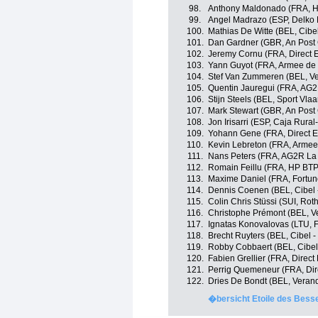
98.
Anthony Maldonado (FRA, H
99.
Angel Madrazo (ESP, Delko 
100.
Mathias De Witte (BEL, Cibe
101.
Dan Gardner (GBR, An Post 
102.
Jeremy Cornu (FRA, Direct 
103.
Yann Guyot (FRA, Armee de 
104.
Stef Van Zummeren (BEL, Ve
105.
Quentin Jauregui (FRA, AG2
106.
Stijn Steels (BEL, Sport Vla
107.
Mark Stewart (GBR, An Post
108.
Jon Irisarri (ESP, Caja Rur
109.
Yohann Gene (FRA, Direct E
110.
Kevin Lebreton (FRA, Armee
111.
Nans Peters (FRA, AG2R La
112.
Romain Feillu (FRA, HP BTP
113.
Maxime Daniel (FRA, Fortune
114.
Dennis Coenen (BEL, Cibel 
115.
Colin Chris Stüssi (SUI, Roth
116.
Christophe Prémont (BEL, V
117.
Ignatas Konovalovas (LTU, 
118.
Brecht Ruyters (BEL, Cibel 
119.
Robby Cobbaert (BEL, Cibel
120.
Fabien Grellier (FRA, Direct
121.
Perrig Quemeneur (FRA, Dir
122.
Dries De Bondt (BEL, Verand
�bersicht Etoile des Bess