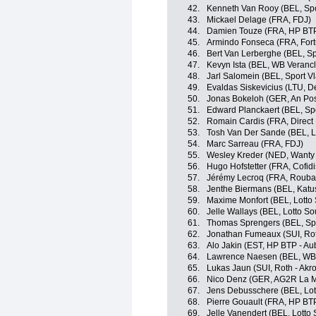
42.
Kenneth Van Rooy (BEL, Spo
43.
Mickael Delage (FRA, FDJ)
44.
Damien Touze (FRA, HP BTP
45.
Armindo Fonseca (FRA, Fortu
46.
Bert Van Lerberghe (BEL, Sp
47.
Kevyn Ista (BEL, WB Verancl
48.
Jarl Salomein (BEL, Sport V
49.
Evaldas Siskevicius (LTU, D
50.
Jonas Bokeloh (GER, An Pos
51.
Edward Planckaert (BEL, Spo
52.
Romain Cardis (FRA, Direct
53.
Tosh Van Der Sande (BEL, L
54.
Marc Sarreau (FRA, FDJ)
55.
Wesley Kreder (NED, Wanty 
56.
Hugo Hofstetter (FRA, Cofidi
57.
Jérémy Lecroq (FRA, Roubaix
58.
Jenthe Biermans (BEL, Katu
59.
Maxime Monfort (BEL, Lotto
60.
Jelle Wallays (BEL, Lotto So
61.
Thomas Sprengers (BEL, Spo
62.
Jonathan Fumeaux (SUI, Rot
63.
Alo Jakin (EST, HP BTP - Au
64.
Lawrence Naesen (BEL, WB V
65.
Lukas Jaun (SUI, Roth - Akro
66.
Nico Denz (GER, AG2R La M
67.
Jens Debusschere (BEL, Lot
68.
Pierre Gouault (FRA, HP BTP
69.
Jelle Vanendert (BEL, Lotto