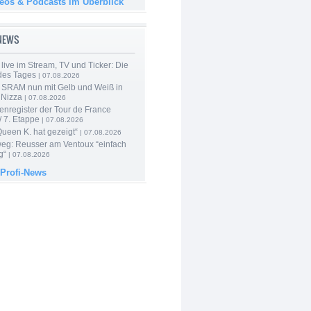
deos & Podcasts im Überblick
-NEWS
live im Stream, TV und Ticker: Die
des Tages
| 07.08.2026
 SRAM nun mit Gelb und Weiß in
 Nizza
| 07.08.2026
enregister der Tour de France
 7. Etappe
| 07.08.2026
Queen K. hat gezeigt“
| 07.08.2026
 weg: Reusser am Ventoux “einfach
g“
| 07.08.2026
 Profi-News