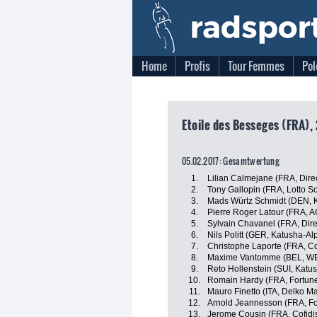
Home
Profis
Tour Femmes
Pol
Etoile des Besseges (FRA), 
05.02.2017: Gesamtwertung
1.
Lilian Calmejane (FRA, Dire
2.
Tony Gallopin (FRA, Lotto S
3.
Mads Würtz Schmidt (DEN, K
4.
Pierre Roger Latour (FRA, 
5.
Sylvain Chavanel (FRA, Dire
6.
Nils Politt (GER, Katusha-Al
7.
Christophe Laporte (FRA, Cof
8.
Maxime Vantomme (BEL, WB 
9.
Reto Hollenstein (SUI, Katu
10.
Romain Hardy (FRA, Fortuneo
11.
Mauro Finetto (ITA, Delko M
12.
Arnold Jeannesson (FRA, For
13.
Jerome Cousin (FRA, Cofidis