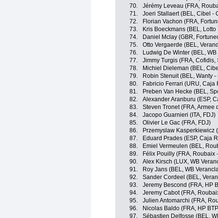
70.
Jérémy Leveau (FRA, Roubaix
71.
Joeri Stallaert (BEL, Cibel -
72.
Florian Vachon (FRA, Fortun
73.
Kris Boeckmans (BEL, Lotto
74.
Daniel Mclay (GBR, Fortuneo
75.
Otto Vergaerde (BEL, Verand
76.
Ludwig De Winter (BEL, WB 
77.
Jimmy Turgis (FRA, Cofidis, 
78.
Michiel Dieleman (BEL, Cibe
79.
Robin Stenuit (BEL, Wanty -
80.
Fabricio Ferrari (URU, Caj
81.
Preben Van Hecke (BEL, Spo
82.
Alexander Aranburu (ESP, C
83.
Steven Tronet (FRA, Armee d
84.
Jacopo Guarnieri (ITA, FDJ)
85.
Olivier Le Gac (FRA, FDJ)
86.
Przemyslaw Kasperkiewicz (
87.
Eduard Prades (ESP, Caja 
88.
Emiel Vermeulen (BEL, Rouba
89.
Félix Pouilly (FRA, Roubaix -
90.
Alex Kirsch (LUX, WB Veranc
91.
Roy Jans (BEL, WB Verancla
92.
Sander Cordeel (BEL, Veran
93.
Jeremy Bescond (FRA, HP B
94.
Jeremy Cabot (FRA, Roubaix 
95.
Julien Antomarchi (FRA, Roub
96.
Nicolas Baldo (FRA, HP BTP
97.
Sébastien Delfosse (BEL, WB