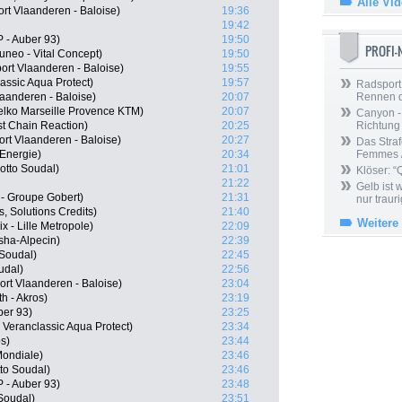
Alle Vi
rt Vlaanderen - Baloise)
19:36
19:42
 - Auber 93)
19:50
PROFI
neo - Vital Concept)
19:50
ort Vlaanderen - Baloise)
19:55
assic Aqua Protect)
19:57
Radsport 
laanderen - Baloise)
20:07
Rennen 
elko Marseille Provence KTM)
20:07
Canyon -
t Chain Reaction)
20:25
Richtung
rt Vlaanderen - Baloise)
20:27
Das Straf
 Energie)
20:34
Femmes /
otto Soudal)
21:01
Klöser: “
21:22
Gelb ist
- Groupe Gobert)
21:31
nur trauri
s, Solutions Credits)
21:40
Weitere
 - Lille Metropole)
22:09
sha-Alpecin)
22:39
 Soudal)
22:45
udal)
22:56
rt Vlaanderen - Baloise)
23:04
h - Akros)
23:19
ber 93)
23:25
eranclassic Aqua Protect)
23:34
s)
23:44
ondiale)
23:46
to Soudal)
23:46
 - Auber 93)
23:48
 Soudal)
23:51