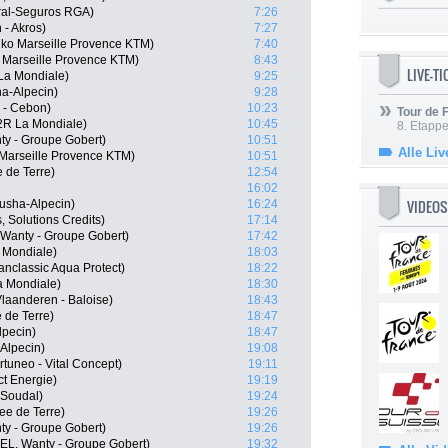
ral-Seguros RGA)
7:26
 - Akros)
7:27
o Marseille Provence KTM)
7:40
 Marseille Provence KTM)
8:43
LIVE-T
La Mondiale)
9:25
a-Alpecin)
9:28
 - Cebon)
10:23
Tour de
2R La Mondiale)
10:45
8. Etappe
ty - Groupe Gobert)
10:51
Alle Liv
 Marseille Provence KTM)
10:51
 de Terre)
12:54
16:02
VIDEOS
tusha-Alpecin)
16:24
, Solutions Credits)
17:14
 Wanty - Groupe Gobert)
17:42
 Mondiale)
18:03
anclassic Aqua Protect)
18:22
a Mondiale)
18:30
Vlaanderen - Baloise)
18:43
 de Terre)
18:47
lpecin)
18:47
Alpecin)
19:08
tuneo - Vital Concept)
19:11
ct Energie)
19:19
 Soudal)
19:24
ee de Terre)
19:26
ty - Groupe Gobert)
19:26
BEL, Wanty - Groupe Gobert)
19:32