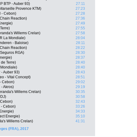
P BTP - Auber 93)
27:11
Marseille Provence KTM)
27:23
l - Cebon)
27:28
Chain Reaction)
27:36
Energie)
27:49
Terre)
27:55
randa's Willems Crelan)
27:58
R La Mondiale)
28:04
anderen - Baloise)
28:11
 Chain Reaction)
28:22
al-Seguros RGA)
28:30
nergie)
28:37
 de Terre)
28:40
 Mondiale)
28:40
 - Auber 93)
28:43
o - Vital Concept)
28:51
- Cebon)
29:02
 - Akros)
29:19
eranda's Willems Crelan)
30:35
FDJ)
30:58
- Cebon)
32:43
 - Cebon)
33:26
 Energie)
34:33
ect Energie)
35:10
a's Willems Crelan)
41:31
eges (FRA), 2017