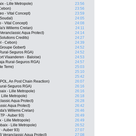
 - Lille Metropole)
23:56
 Cebon)
23:56
eo - Vital Concept)
23:59
 Soudal)
24:05
 - Vital Concept)
24:08
a's Willems Crelan)
24:11
Veranclassic Aqua Protect)
24:14
Solutions Credits)
24:27
l - Cebon)
24:39
 Groupe Gobert)
24:52
a Rural-Seguros RGA)
24:52
rt Vlaanderen - Baloise)
24:53
aja Rural-Seguros RGA)
24:57
e Terre)
25:03
25:10
25:42
POL, An Post Chain Reaction)
26:07
Rural-Seguros RGA)
26:16
ix - Lille Metropole)
26:16
 Lille Metropole)
26:18
lassic Aqua Protect)
26:28
ssic Aqua Protect)
26:42
da's Willems Crelan)
26:46
TP - Auber 93)
26:49
- Lille Metropole)
26:49
aix - Lille Metropole)
26:52
 - Auber 93)
27:07
 Veranclassic Aqua Protect)
27:08