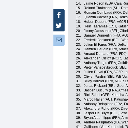
14.
Jaime Roson (ESP, Caja Ru
15.
Roland Thalmann (SUI, Roth
16.
Romain Combaud (FRA, Delk
Facebook
17.
Quentin Pacher (FRA, Delko
18.
Hubert Dupont (FRA, AG2R 
Twitter
19.
Rein Taaramäe (EST, Katush
20.
Jimmy Janssens (BEL, Cibel
21.
Samuel Dumoulin (FRA, AG
Newsletter:
22.
Frederik Backaert (BEL, Wan
23.
Julien El Fares (FRA, Delko
24.
Damien Gaudin (FRA, Armee
25.
Arnaud Demare (FRA, FDJ)
26.
Alexander Kristoff (NOR, Ka
27.
Anthony Turgis (FRA, Cofidis
28.
Pieter Vanspeybrouck (BEL,
29.
Julien Duval (FRA, AG2R La
30.
Olivier Pardini (BEL, WB Ver
31.
Rudy Barbier (FRA, AG2R L
32.
Jonas Rickaert (BEL, Sport 
33.
Bastien Duculty (FRA, Armee
34.
Rick Zabel (GER, Katusha-A
35.
Marco Haller (AUT, Katusha-
36.
Anthony Delaplace (FRA, For
37.
Alexandre Pichot (FRA, Dire
38.
Jasper De Buyst (BEL, Lotto
39.
Bryan Alaphilippe (FRA, Arm
40.
Andrea Pasqualon (ITA, Wan
41.
Guillaume Van Keirsbulck (