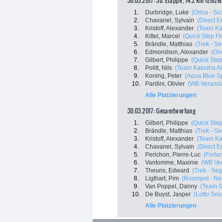
30.03.2017: 3b. Etappe , 14.2 km (Einze
1.
Durbridge, Luke
(Orica - Sco
2.
Chavanel, Sylvain
(Direct E
3.
Kristoff, Alexander
(Team Ka
4.
Kittel, Marcel
(Quick Step Fl
5.
Brändle, Matthias
(Trek - S
6.
Edmondson, Alexander
(Ori
7.
Gilbert, Philippe
(Quick Step
8.
Politt, Nils
(Team Katusha Al
9.
Koning, Peter
(Aqua Blue Sp
10.
Pardini, Olivier
(WB Veranclas
Alle Platzierungen
30.03.2017: Gesamtwertung
1.
Gilbert, Philippe
(Quick Step
2.
Brändle, Matthias
(Trek - S
3.
Kristoff, Alexander
(Team Ka
4.
Chavanel, Sylvain
(Direct E
5.
Perichon, Pierre-Luc
(Fortu
6.
Vantomme, Maxime
(WB Vera
7.
Theuns, Edward
(Trek - Se
8.
Ligthart, Pim
(Roompot - Ned
9.
Van Poppel, Danny
(Team 
10.
De Buyst, Jasper
(Lotto Sou
Alle Platzierungen