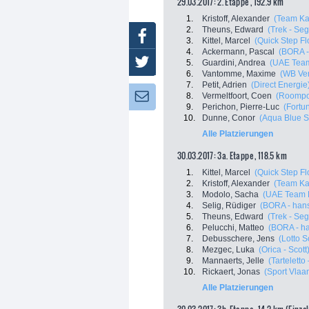
29.03.2017: 2. Etappe , 192.9 km
1.
Kristoff, Alexander
(Team Ka
2.
Theuns, Edward
(Trek - Se
Facebook
3.
Kittel, Marcel
(Quick Step Fl
4.
Ackermann, Pascal
(BORA -
Twitter
5.
Guardini, Andrea
(UAE Team
6.
Vantomme, Maxime
(WB Vera
7.
Petit, Adrien
(Direct Energie
8.
Vermeltfoort, Coen
(Roompot
Newsletter:
9.
Perichon, Pierre-Luc
(Fortu
10.
Dunne, Conor
(Aqua Blue S
Alle Platzierungen
30.03.2017: 3a. Etappe , 118.5 km
1.
Kittel, Marcel
(Quick Step Fl
2.
Kristoff, Alexander
(Team Ka
3.
Modolo, Sacha
(UAE Team 
4.
Selig, Rüdiger
(BORA - han
5.
Theuns, Edward
(Trek - Se
6.
Pelucchi, Matteo
(BORA - h
7.
Debusschere, Jens
(Lotto S
8.
Mezgec, Luka
(Orica - Scott
9.
Mannaerts, Jelle
(Tarteletto
10.
Rickaert, Jonas
(Sport Vlaa
Alle Platzierungen