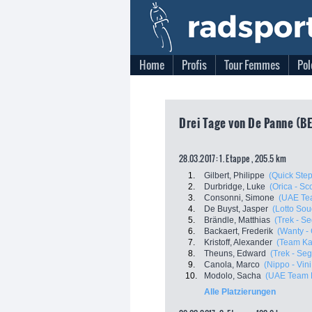
Home
Profis
Tour Femmes
Pol
Drei Tage von De Panne (BE
28.03.2017: 1. Etappe , 205.5 km
1.
Gilbert, Philippe
(Quick Step
2.
Durbridge, Luke
(Orica - Sco
3.
Consonni, Simone
(UAE Te
4.
De Buyst, Jasper
(Lotto Sou
5.
Brändle, Matthias
(Trek - S
6.
Backaert, Frederik
(Wanty -
7.
Kristoff, Alexander
(Team Ka
8.
Theuns, Edward
(Trek - Se
9.
Canola, Marco
(Nippo - Vini
10.
Modolo, Sacha
(UAE Team 
Alle Platzierungen