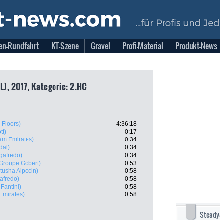
en-Rundfahrt
KT-Szene
Gravel
Profi-Material
Produkt-News
L), 2017, Kategorie: 2.HC
 Floors)
4:36:18
tt)
0:17
am Emirates)
0:34
dal)
0:34
egafredo)
0:34
 Groupe Gobert)
0:53
tusha Alpecin)
0:58
gafredo)
0:58
 Fantini)
0:58
Emirates)
0:58
Steady