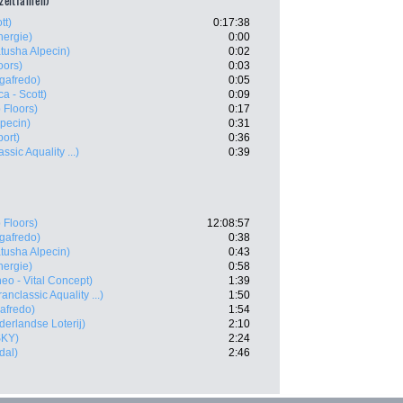
lzeitfahren)
tt)
0:17:38
nergie)
0:00
tusha Alpecin)
0:02
oors)
0:03
egafredo)
0:05
ca - Scott)
0:09
 Floors)
0:17
pecin)
0:31
ort)
0:36
sic Aquality ...)
0:39
 Floors)
12:08:57
egafredo)
0:38
tusha Alpecin)
0:43
nergie)
0:58
neo - Vital Concept)
1:39
nclassic Aquality ...)
1:50
gafredo)
1:54
erlandse Loterij)
2:10
SKY)
2:24
dal)
2:46