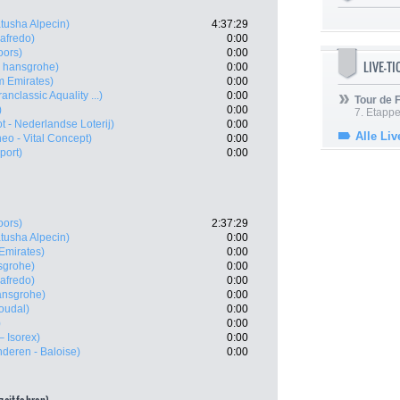
tusha Alpecin)
4:37:29
gafredo)
0:00
oors)
0:00
LIVE-T
 hansgrohe)
0:00
 Emirates)
0:00
nclassic Aquality ...)
0:00
Tour de
)
0:00
7. Etappe
 - Nederlandse Loterij)
0:00
Alle Liv
neo - Vital Concept)
0:00
port)
0:00
oors)
2:37:29
tusha Alpecin)
0:00
Emirates)
0:00
sgrohe)
0:00
gafredo)
0:00
ansgrohe)
0:00
oudal)
0:00
)
0:00
 – Isorex)
0:00
nderen - Baloise)
0:00