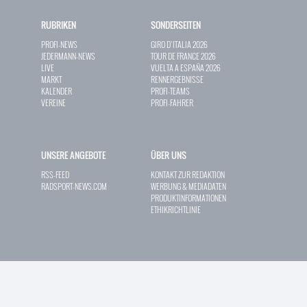
RUBRIKEN
SONDERSEITEN
PROFI-NEWS
GIRO D`ITALIA 2026
JEDERMANN-NEWS
TOUR DE FRANCE 2026
LIVE
VUELTA A ESPAÑA 2026
MARKT
RENNERGEBNISSE
KALENDER
PROFI-TEAMS
VEREINE
PROFI-FAHRER
UNSERE ANGEBOTE
ÜBER UNS
RSS-FEED
KONTAKT ZUR REDAKTION
RADSPORT-NEWS.COM
WERBUNG & MEDIADATEN
PRODUKTINFORMATIONEN
ETHIKRICHTLINIE