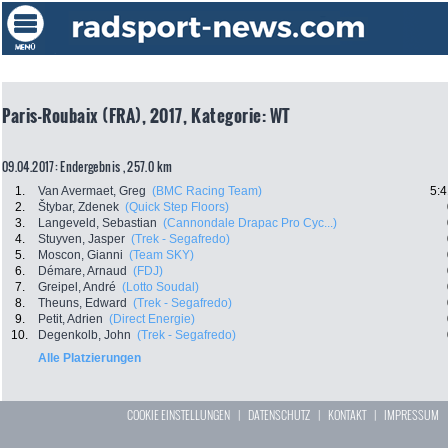
Paris-Roubaix (FRA), 2017, Kategorie: WT
09.04.2017: Endergebnis , 257.0 km
1.
Van Avermaet, Greg
(BMC Racing Team)
5:4
2.
Štybar, Zdenek
(Quick Step Floors)
3.
Langeveld, Sebastian
(Cannondale Drapac Pro Cyc...)
4.
Stuyven, Jasper
(Trek - Segafredo)
5.
Moscon, Gianni
(Team SKY)
6.
Démare, Arnaud
(FDJ)
7.
Greipel, André
(Lotto Soudal)
8.
Theuns, Edward
(Trek - Segafredo)
9.
Petit, Adrien
(Direct Energie)
10.
Degenkolb, John
(Trek - Segafredo)
Alle Platzierungen
COOKIE EINSTELLUNGEN
|
DATENSCHUTZ
|
KONTAKT
|
IMPRESSUM