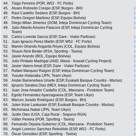
44.
Tiago Ferreira (POR, W52 - FC Porto)
45.
Alvaro Robredo Crespo (ESP, Burgos - BH)
1
46.
Raul Castrillo Sedano (ESP, Burgos - BH)
1
47.
Pedro Gregori Martinez (ESP, Equipo Bolivia)
1
48.
Diego Milan Jimenez (DOM, Inteja Dominican Cycling Team)
1
49.
Julio Alberto Amores Palacios (ESP, Inteja Dominican Cycling
1
Team)
50.
Carlos Lorente Garcia (ESP, Dare - Viator Partizan)
1
51.
Juan Ignacio Perez Martin (ESP, W52 - FC Porto)
1
52.
Marvin Orlando Angarita Reyes (COL, Equipo Bolivia)
1
53.
Shaun-Nick Bester (RSA, Sporting - Tavira)
1
54.
Javier Arando (BOL, Equipo Bolivia)
1
55.
Julio Pintado Madrigal (AND, Massi - Kuwait Cycling Project)
1
56.
Javier Valero Amat (ESP, Dare - Viator Partizan)
1
57.
Rafael Marquez Raigon (ESP, Inteja Dominican Cycling Team)
1
58.
Yusuke Hatanaka (JPN, Team Ukyo)
1
59.
Ander Barrenetxea Uriarte (ESP, Euskadi Basque Country - Murias)
1
60.
Ignacio Sarabia Diaz (MEX, Inteja Dominican Cycling Team)
1
61.
Juan Jose Amador Castaño (COL, Manzana - Postobon Team)
1
62.
Egoitz Fernandez Ayarzaguena (ESP, Team Ukyo)
1
63.
Marcos Jurado Rodriguez (ESP, Burgos - BH)
1
64.
Julen Irizar Laskurain (ESP, Euskadi Basque Country - Murias)
1
65.
Michimasa Nakai (JPN, Team Ukyo)
1
66.
Justin Oien (USA, Caja Rural - Seguros RGA)
1
67.
Válter Pereira (POR, Sporting - Tavira)
1
68.
Fernando Orjuela Gutierrez (COL, Manzana - Postobon Team)
1
69.
Angel Lorenzo Sanchez Rebollido (ESP, W52 - FC Porto)
1
70.
Óscar González (ESP, Sporting - Tavira)
1