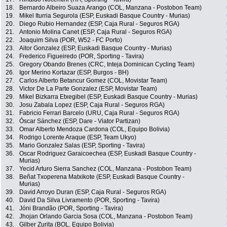
18.
Bernardo Albeiro Suaza Arango (COL, Manzana - Postobon Team)
19.
Mikel Iturria Segurola (ESP, Euskadi Basque Country - Murias)
20.
Diego Rubio Hernandez (ESP, Caja Rural - Seguros RGA)
21.
Antonio Molina Canet (ESP, Caja Rural - Seguros RGA)
22.
Joaquim Silva (POR, W52 - FC Porto)
23.
Aitor Gonzalez (ESP, Euskadi Basque Country - Murias)
24.
Frederico Figueiredo (POR, Sporting - Tavira)
25.
Gregory Obando Brenes (CRC, Inteja Dominican Cycling Team)
26.
Igor Merino Kortazar (ESP, Burgos - BH)
27.
Carlos Alberto Betancur Gomez (COL, Movistar Team)
28.
Victor De La Parte Gonzalez (ESP, Movistar Team)
29.
Mikel Bizkarra Etxegibel (ESP, Euskadi Basque Country - Murias)
30.
Josu Zabala Lopez (ESP, Caja Rural - Seguros RGA)
31.
Fabricio Ferrari Barcelo (URU, Caja Rural - Seguros RGA)
32.
Óscar Sánchez (ESP, Dare - Viator Partizan)
33.
Omar Alberto Mendoza Cardona (COL, Equipo Bolivia)
34.
Rodrigo Lorente Araque (ESP, Team Ukyo)
35.
Mario Gonzalez Salas (ESP, Sporting - Tavira)
36.
Oscar Rodriguez Garaicoechea (ESP, Euskadi Basque Country -
Murias)
37.
Yecid Arturo Sierra Sanchez (COL, Manzana - Postobon Team)
38.
Beñat Txoperena Matxikote (ESP, Euskadi Basque Country -
Murias)
39.
David Arroyo Duran (ESP, Caja Rural - Seguros RGA)
40.
David Da Silva Livramento (POR, Sporting - Tavira)
41.
Jóni Brandão (POR, Sporting - Tavira)
42.
Jhojan Orlando Garcia Sosa (COL, Manzana - Postobon Team)
43.
Gilber Zurita (BOL, Equipo Bolivia)