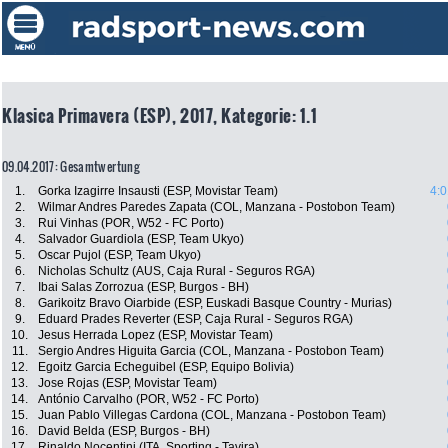
Klasica Primavera (ESP), 2017, Kategorie: 1.1
09.04.2017: Gesamtwertung
1.
Gorka Izagirre Insausti (ESP, Movistar Team)
4:0
2.
Wilmar Andres Paredes Zapata (COL, Manzana - Postobon Team)
3.
Rui Vinhas (POR, W52 - FC Porto)
4.
Salvador Guardiola (ESP, Team Ukyo)
5.
Oscar Pujol (ESP, Team Ukyo)
6.
Nicholas Schultz (AUS, Caja Rural - Seguros RGA)
7.
Ibai Salas Zorrozua (ESP, Burgos - BH)
8.
Garikoitz Bravo Oiarbide (ESP, Euskadi Basque Country - Murias)
9.
Eduard Prades Reverter (ESP, Caja Rural - Seguros RGA)
10.
Jesus Herrada Lopez (ESP, Movistar Team)
11.
Sergio Andres Higuita Garcia (COL, Manzana - Postobon Team)
12.
Egoitz Garcia Echeguibel (ESP, Equipo Bolivia)
13.
Jose Rojas (ESP, Movistar Team)
14.
António Carvalho (POR, W52 - FC Porto)
15.
Juan Pablo Villegas Cardona (COL, Manzana - Postobon Team)
16.
David Belda (ESP, Burgos - BH)
17.
Rinaldo Nocentini (ITA, Sporting - Tavira)