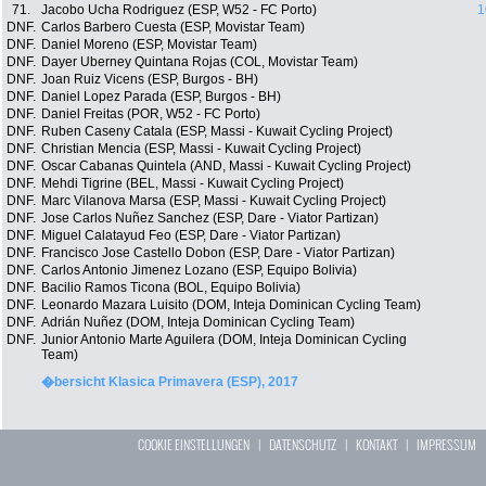
71.
Jacobo Ucha Rodriguez (ESP, W52 - FC Porto)
1
DNF.
Carlos Barbero Cuesta (ESP, Movistar Team)
DNF.
Daniel Moreno (ESP, Movistar Team)
DNF.
Dayer Uberney Quintana Rojas (COL, Movistar Team)
DNF.
Joan Ruiz Vicens (ESP, Burgos - BH)
DNF.
Daniel Lopez Parada (ESP, Burgos - BH)
DNF.
Daniel Freitas (POR, W52 - FC Porto)
DNF.
Ruben Caseny Catala (ESP, Massi - Kuwait Cycling Project)
DNF.
Christian Mencia (ESP, Massi - Kuwait Cycling Project)
DNF.
Oscar Cabanas Quintela (AND, Massi - Kuwait Cycling Project)
DNF.
Mehdi Tigrine (BEL, Massi - Kuwait Cycling Project)
DNF.
Marc Vilanova Marsa (ESP, Massi - Kuwait Cycling Project)
DNF.
Jose Carlos Nuñez Sanchez (ESP, Dare - Viator Partizan)
DNF.
Miguel Calatayud Feo (ESP, Dare - Viator Partizan)
DNF.
Francisco Jose Castello Dobon (ESP, Dare - Viator Partizan)
DNF.
Carlos Antonio Jimenez Lozano (ESP, Equipo Bolivia)
DNF.
Bacilio Ramos Ticona (BOL, Equipo Bolivia)
DNF.
Leonardo Mazara Luisito (DOM, Inteja Dominican Cycling Team)
DNF.
Adrián Nuñez (DOM, Inteja Dominican Cycling Team)
DNF.
Junior Antonio Marte Aguilera (DOM, Inteja Dominican Cycling
Team)
�bersicht Klasica Primavera (ESP), 2017
COOKIE EINSTELLUNGEN
|
DATENSCHUTZ
|
KONTAKT
|
IMPRESSUM