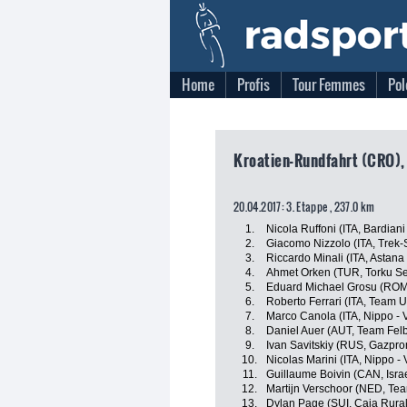
Home
Profis
Tour Femmes
Pol
Kroatien-Rundfahrt (CRO), 
20.04.2017: 3. Etappe , 237.0 km
1.
Nicola Ruffoni (ITA, Bardiani
2.
Giacomo Nizzolo (ITA, Trek-
3.
Riccardo Minali (ITA, Astan
4.
Ahmet Orken (TUR, Torku Se
5.
Eduard Michael Grosu (ROM, 
6.
Roberto Ferrari (ITA, Team 
7.
Marco Canola (ITA, Nippo - V
8.
Daniel Auer (AUT, Team Fel
9.
Ivan Savitskiy (RUS, Gazpr
10.
Nicolas Marini (ITA, Nippo - V
11.
Guillaume Boivin (CAN, Isra
12.
Martijn Verschoor (NED, Te
13.
Dylan Page (SUI, Caja Rur