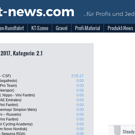
en-Rundfahrt
KT-Szene
Gravel
Profi-Material
Produkt-News
2017, Kategorie: 2.1
 - CSF)
5:55:27
Segafredo)
0:00
a Pro Team)
0:00
kerspor)
0:00
Nippo - Vini Fantini)
0:00
UAE Emirates)
0:00
ini Fantini)
0:00
bermayr Simplon Wels)
0:00
om – Rusvelo)
0:00
ini Fantini)
0:00
el Cycling Academy)
0:00
am Novo Nordisk)
0:00
Steady
al-Seguros RGA)
0:00