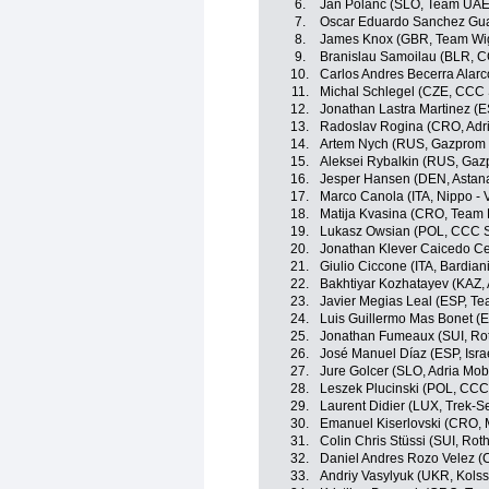
6.
Jan Polanc (SLO, Team UAE
7.
Oscar Eduardo Sanchez Guar
8.
James Knox (GBR, Team Wi
9.
Branislau Samoilau (BLR, C
10.
Carlos Andres Becerra Alarc
11.
Michal Schlegel (CZE, CCC 
12.
Jonathan Lastra Martinez (
13.
Radoslav Rogina (CRO, Adri
14.
Artem Nych (RUS, Gazprom 
15.
Aleksei Rybalkin (RUS, Gaz
16.
Jesper Hansen (DEN, Astan
17.
Marco Canola (ITA, Nippo - V
18.
Matija Kvasina (CRO, Team 
19.
Lukasz Owsian (POL, CCC S
20.
Jonathan Klever Caicedo Ce
21.
Giulio Ciccone (ITA, Bardian
22.
Bakhtiyar Kozhatayev (KAZ,
23.
Javier Megias Leal (ESP, T
24.
Luis Guillermo Mas Bonet (
25.
Jonathan Fumeaux (SUI, Rot
26.
José Manuel Díaz (ESP, Isra
27.
Jure Golcer (SLO, Adria Mobi
28.
Leszek Plucinski (POL, CCC
29.
Laurent Didier (LUX, Trek-S
30.
Emanuel Kiserlovski (CRO,
31.
Colin Chris Stüssi (SUI, Roth
32.
Daniel Andres Rozo Velez (
33.
Andriy Vasylyuk (UKR, Kols