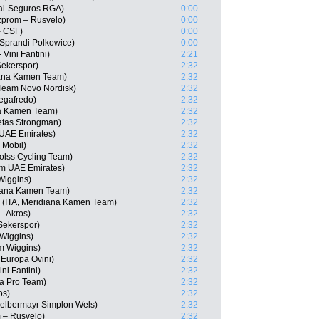
ral-Seguros RGA)
0:00
prom – Rusvelo)
0:00
- CSF)
0:00
Sprandi Polkowice)
0:00
 Vini Fantini)
2:21
Sekerspor)
2:32
iana Kamen Team)
2:32
 Team Novo Nordisk)
2:32
egafredo)
2:32
na Kamen Team)
2:32
letas Strongman)
2:32
 UAE Emirates)
2:32
 Mobil)
2:32
olss Cycling Team)
2:32
am UAE Emirates)
2:32
Wiggins)
2:32
idiana Kamen Team)
2:32
i (ITA, Meridiana Kamen Team)
2:32
 - Akros)
2:32
Sekerspor)
2:32
Wiggins)
2:32
m Wiggins)
2:32
Europa Ovini)
2:32
ni Fantini)
2:32
na Pro Team)
2:32
os)
2:32
Felbermayr Simplon Wels)
2:32
 – Rusvelo)
2:32