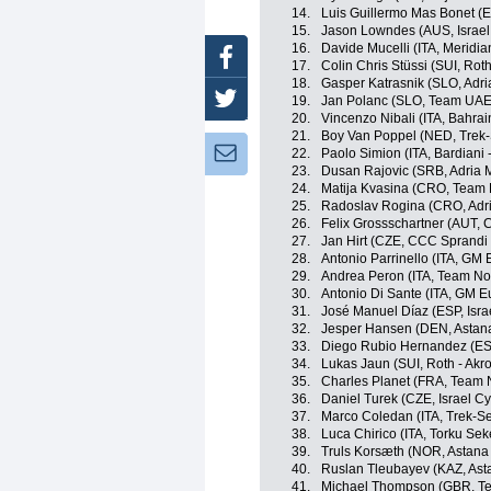
14.
Luis Guillermo Mas Bonet (
15.
Jason Lowndes (AUS, Israel
16.
Davide Mucelli (ITA, Merid
Facebook
17.
Colin Chris Stüssi (SUI, Roth
18.
Gasper Katrasnik (SLO, Adri
Twitter
19.
Jan Polanc (SLO, Team UAE
20.
Vincenzo Nibali (ITA, Bahra
21.
Boy Van Poppel (NED, Trek
Newsletter:
22.
Paolo Simion (ITA, Bardiani 
23.
Dusan Rajovic (SRB, Adria M
24.
Matija Kvasina (CRO, Team 
25.
Radoslav Rogina (CRO, Adri
26.
Felix Grossschartner (AUT,
27.
Jan Hirt (CZE, CCC Sprandi
28.
Antonio Parrinello (ITA, GM 
29.
Andrea Peron (ITA, Team No
30.
Antonio Di Sante (ITA, GM E
31.
José Manuel Díaz (ESP, Isra
32.
Jesper Hansen (DEN, Astan
33.
Diego Rubio Hernandez (ES
34.
Lukas Jaun (SUI, Roth - Akro
35.
Charles Planet (FRA, Team 
36.
Daniel Turek (CZE, Israel C
37.
Marco Coledan (ITA, Trek-S
38.
Luca Chirico (ITA, Torku Sek
39.
Truls Korsæth (NOR, Astana
40.
Ruslan Tleubayev (KAZ, Ast
41.
Michael Thompson (GBR, T