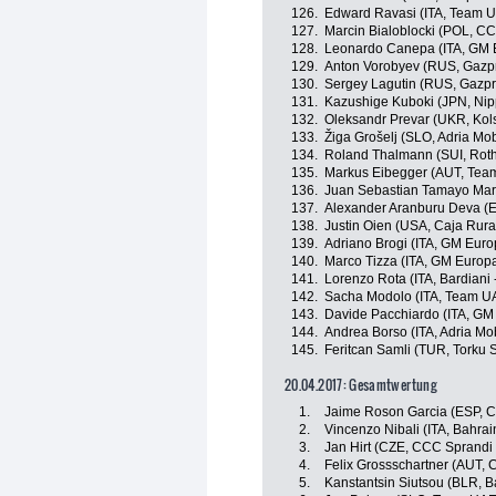
126.
Edward Ravasi (ITA, Team U
127.
Marcin Bialoblocki (POL, C
128.
Leonardo Canepa (ITA, GM 
129.
Anton Vorobyev (RUS, Gazp
130.
Sergey Lagutin (RUS, Gazp
131.
Kazushige Kuboki (JPN, Nippo
132.
Oleksandr Prevar (UKR, Kol
133.
Žiga Grošelj (SLO, Adria Mob
134.
Roland Thalmann (SUI, Roth
135.
Markus Eibegger (AUT, Tea
136.
Juan Sebastian Tamayo Mart
137.
Alexander Aranburu Deva (
138.
Justin Oien (USA, Caja Rur
139.
Adriano Brogi (ITA, GM Euro
140.
Marco Tizza (ITA, GM Europa
141.
Lorenzo Rota (ITA, Bardiani 
142.
Sacha Modolo (ITA, Team U
143.
Davide Pacchiardo (ITA, GM
144.
Andrea Borso (ITA, Adria Mob
145.
Feritcan Samli (TUR, Torku 
20.04.2017: Gesamtwertung
1.
Jaime Roson Garcia (ESP, 
2.
Vincenzo Nibali (ITA, Bahra
3.
Jan Hirt (CZE, CCC Sprandi
4.
Felix Grossschartner (AUT,
5.
Kanstantsin Siutsou (BLR, B