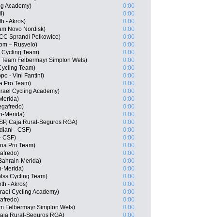
ing Academy)
0:00
l)
0:00
h - Akros)
0:00
eam Novo Nordisk)
0:00
CC Sprandi Polkowice)
0:00
om – Rusvelo)
0:00
s Cycling Team)
0:00
 Team Felbermayr Simplon Wels)
0:00
Cycling Team)
0:00
po - Vini Fantini)
0:00
na Pro Team)
0:00
rael Cycling Academy)
0:00
-Merida)
0:00
egafredo)
0:00
in-Merida)
0:00
ESP, Caja Rural-Seguros RGA)
0:00
diani - CSF)
0:00
 - CSF)
0:00
na Pro Team)
0:00
afredo)
0:00
Bahrain-Merida)
0:00
-Merida)
0:00
olss Cycling Team)
0:00
th - Akros)
0:00
srael Cycling Academy)
0:00
afredo)
0:00
m Felbermayr Simplon Wels)
0:00
Caja Rural-Seguros RGA)
0:00