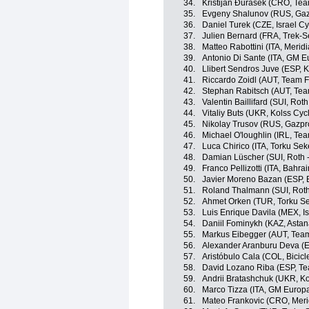
34.
Kristijan Ðurasek (CRO, Te
35.
Evgeny Shalunov (RUS, Gaz
36.
Daniel Turek (CZE, Israel C
37.
Julien Bernard (FRA, Trek-S
38.
Matteo Rabottini (ITA, Mer
39.
Antonio Di Sante (ITA, GM E
40.
Llibert Sendros Juve (ESP, 
41.
Riccardo Zoidl (AUT, Team 
42.
Stephan Rabitsch (AUT, Tea
43.
Valentin Baillifard (SUI, Roth
44.
Vitaliy Buts (UKR, Kolss Cyc
45.
Nikolay Trusov (RUS, Gazpr
46.
Michael O'loughlin (IRL, Te
47.
Luca Chirico (ITA, Torku Sek
48.
Damian Lüscher (SUI, Roth -
49.
Franco Pellizotti (ITA, Bahra
50.
Javier Moreno Bazan (ESP, 
51.
Roland Thalmann (SUI, Roth
52.
Ahmet Orken (TUR, Torku Se
53.
Luis Enrique Davila (MEX, I
54.
Daniil Fominykh (KAZ, Asta
55.
Markus Eibegger (AUT, Tea
56.
Alexander Aranburu Deva (
57.
Aristóbulo Cala (COL, Bicic
58.
David Lozano Riba (ESP, T
59.
Andrii Bratashchuk (UKR, K
60.
Marco Tizza (ITA, GM Europa
61.
Mateo Frankovic (CRO, Mer