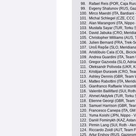
98.
Rafael Reis (POR, Caja Ru
99.
Evgeny Shalunov (RUS, Gaz
100.
Mirco Maestri (ITA, Bardiani 
101.
Michal Schlegel (CZE, CCC 
102.
Alan Marangoni (ITA, Nippo -
103.
Mustafa Sayar (TUR, Torku 
104.
David Jabuka (CRO, Merid
105.
Christopher Williams (AUS,
106.
Julien Bernard (FRA, Trek-S
107.
Uroš Repše (SLO, Meridia
108.
Aristóbulo Cala (COL, Bicic
109.
Andrea Guardini (ITA, Team
110.
Gregor Gazvoda (SLO, Adria
111.
Oleksandr Polivoda (UKR, K
112.
Kristijan Ðurasek (CRO, Te
113.
Ashley Dennis (GBR, Team 
114.
Matteo Rabottini (ITA, Mer
115.
Gianfranco Raffaele Viscont
116.
Valentin Baillifard (SUI, Roth
117.
Ahmet Akdylek (TUR, Torku 
118.
Etienne Georgi (GBR, Team 
119.
Samuel Harrison (GBR, Tea
120.
Francesco Canepa (ITA, GM 
121.
Yuma Koishi (JPN, Nippo - Vi
122.
Daniil Fominykh (KAZ, Asta
123.
Pirmin Lang (SUI, Roth - Akr
124.
Riccardo Zoidl (AUT, Team 
125.
Artur Ershov (RUS, Gazprom