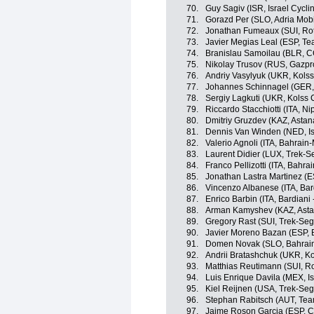
70.
Guy Sagiv (ISR, Israel Cycl
71.
Gorazd Per (SLO, Adria Mobi
72.
Jonathan Fumeaux (SUI, Rot
73.
Javier Megias Leal (ESP, T
74.
Branislau Samoilau (BLR, C
75.
Nikolay Trusov (RUS, Gazpr
76.
Andriy Vasylyuk (UKR, Kols
77.
Johannes Schinnagel (GER,
78.
Sergiy Lagkuti (UKR, Kolss 
79.
Riccardo Stacchiotti (ITA, Nip
80.
Dmitriy Gruzdev (KAZ, Asta
81.
Dennis Van Winden (NED, Is
82.
Valerio Agnoli (ITA, Bahrain
83.
Laurent Didier (LUX, Trek-S
84.
Franco Pellizotti (ITA, Bahra
85.
Jonathan Lastra Martinez (
86.
Vincenzo Albanese (ITA, Bar
87.
Enrico Barbin (ITA, Bardiani
88.
Arman Kamyshev (KAZ, Asta
89.
Gregory Rast (SUI, Trek-Seg
90.
Javier Moreno Bazan (ESP, 
91.
Domen Novak (SLO, Bahrain
92.
Andrii Bratashchuk (UKR, K
93.
Matthias Reutimann (SUI, Ro
94.
Luis Enrique Davila (MEX, I
95.
Kiel Reijnen (USA, Trek-Seg
96.
Stephan Rabitsch (AUT, Tea
97.
Jaime Roson Garcia (ESP, 