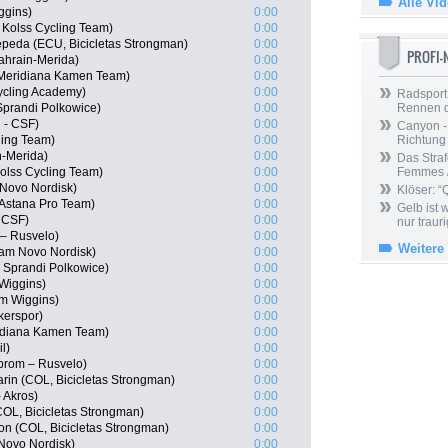
Alle Vi
ggins)
0:00
Kolss Cycling Team)
0:00
peda (ECU, Bicicletas Strongman)
0:00
PROFI
ahrain-Merida)
0:00
 Meridiana Kamen Team)
0:00
Cycling Academy)
0:00
Radsport 
prandi Polkowice)
0:00
Rennen 
i - CSF)
0:00
Canyon -
ling Team)
0:00
Richtung
n-Merida)
0:00
Das Straf
Kolss Cycling Team)
0:00
Femmes /
 Novo Nordisk)
0:00
Klöser: “
 Astana Pro Team)
0:00
Gelb ist
- CSF)
0:00
nur trauri
– Rusvelo)
0:00
Weitere
eam Novo Nordisk)
0:00
 Sprandi Polkowice)
0:00
Wiggins)
0:00
am Wiggins)
0:00
kerspor)
0:00
idiana Kamen Team)
0:00
l)
0:00
prom – Rusvelo)
0:00
in (COL, Bicicletas Strongman)
0:00
 Akros)
0:00
COL, Bicicletas Strongman)
0:00
on (COL, Bicicletas Strongman)
0:00
Novo Nordisk)
0:00