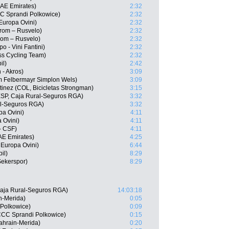
AE Emirates)
2:32
CC Sprandi Polkowice)
2:32
Europa Ovini)
2:32
rom – Rusvelo)
2:32
rom – Rusvelo)
2:32
 - Vini Fantini)
2:32
ss Cycling Team)
2:32
il)
2:42
 - Akros)
3:09
m Felbermayr Simplon Wels)
3:09
inez (COL, Bicicletas Strongman)
3:15
ESP, Caja Rural-Seguros RGA)
3:32
al-Seguros RGA)
3:32
pa Ovini)
4:11
 Ovini)
4:11
- CSF)
4:11
AE Emirates)
4:25
 Europa Ovini)
6:44
il)
8:29
Sekerspor)
8:29
Caja Rural-Seguros RGA)
14:03:18
in-Merida)
0:05
 Polkowice)
0:09
 CCC Sprandi Polkowice)
0:15
ahrain-Merida)
0:20