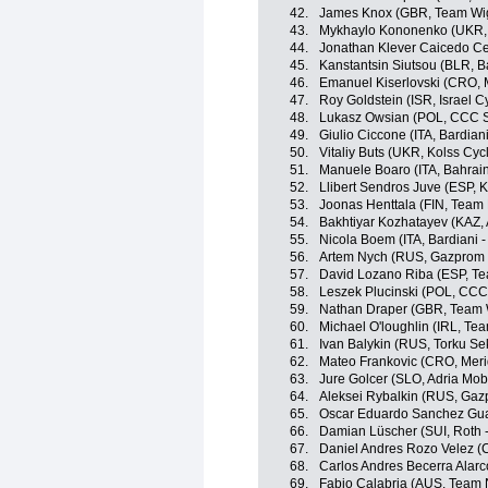
42.
James Knox (GBR, Team Wi
43.
Mykhaylo Kononenko (UKR, 
44.
Jonathan Klever Caicedo Ce
45.
Kanstantsin Siutsou (BLR, B
46.
Emanuel Kiserlovski (CRO,
47.
Roy Goldstein (ISR, Israel 
48.
Lukasz Owsian (POL, CCC S
49.
Giulio Ciccone (ITA, Bardian
50.
Vitaliy Buts (UKR, Kolss Cyc
51.
Manuele Boaro (ITA, Bahrai
52.
Llibert Sendros Juve (ESP, 
53.
Joonas Henttala (FIN, Team
54.
Bakhtiyar Kozhatayev (KAZ,
55.
Nicola Boem (ITA, Bardiani 
56.
Artem Nych (RUS, Gazprom 
57.
David Lozano Riba (ESP, T
58.
Leszek Plucinski (POL, CCC
59.
Nathan Draper (GBR, Team 
60.
Michael O'loughlin (IRL, Te
61.
Ivan Balykin (RUS, Torku Se
62.
Mateo Frankovic (CRO, Mer
63.
Jure Golcer (SLO, Adria Mobi
64.
Aleksei Rybalkin (RUS, Gaz
65.
Oscar Eduardo Sanchez Guar
66.
Damian Lüscher (SUI, Roth -
67.
Daniel Andres Rozo Velez (
68.
Carlos Andres Becerra Alarc
69.
Fabio Calabria (AUS, Team 