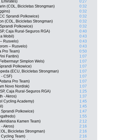
 Emirates)
0:27
in (COL, Bicicletas Strongman)
0:32
ggins)
0:32
CC Sprandi Polkowice)
0:32
on (COL, Bicicletas Strongman)
0:32
Sprandi Polkowice)
0:32
ESP, Caja Rural-Seguros RGA)
0:40
a Mobil)
0:43
– Rusvelo)
0:43
prom – Rusvelo)
0:43
a Pro Team)
0:50
ini Fantini)
1:07
Felbermayr Simplon Wels)
1:07
prandi Polkowice)
1:07
peda (ECU, Bicicletas Strongman)
1:07
i - CSF)
1:07
 Astana Pro Team)
1:07
eam Novo Nordisk)
1:07
ESP, Caja Rural-Seguros RGA)
1:25
h - Akros)
1:37
el Cycling Academy)
1:45
l)
1:45
 Sprandi Polkowice)
1:47
egafredo)
1:55
 Meridiana Kamen Team)
2:12
 - Akros)
2:16
COL, Bicicletas Strongman)
2:16
s Cycling Team)
2:16