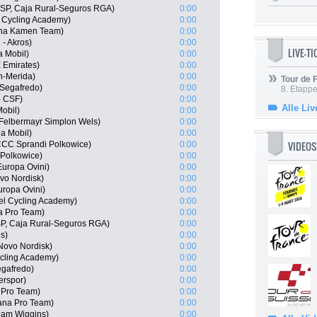
ESP, Caja Rural-Seguros RGA)
0:00
 Cycling Academy)
0:00
iana Kamen Team)
0:00
 - Akros)
0:00
LIVE-T
a Mobil)
0:00
 Emirates)
0:00
in-Merida)
0:00
Tour de
-Segafredo)
0:00
8. Etappe
- CSF)
0:00
Alle Liv
obil)
0:00
Felbermayr Simplon Wels)
0:00
a Mobil)
0:00
VIDEOS
 CCC Sprandi Polkowice)
0:00
 Polkowice)
0:00
Europa Ovini)
0:00
vo Nordisk)
0:00
uropa Ovini)
0:00
el Cycling Academy)
0:00
a Pro Team)
0:00
P, Caja Rural-Seguros RGA)
0:00
s)
0:00
Novo Nordisk)
0:00
ycling Academy)
0:00
egafredo)
0:00
erspor)
0:00
 Pro Team)
0:00
ana Pro Team)
0:00
eam Wiggins)
0:00