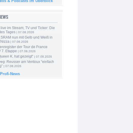
deos & Podcasts im Überblick
-NEWS
live im Stream, TV und Ticker: Die
des Tages
| 07.08.2026
 SRAM nun mit Gelb und Weiß in
 Nizza
| 07.08.2026
enregister der Tour de France
 7. Etappe
| 07.08.2026
Queen K. hat gezeigt“
| 07.08.2026
 weg: Reusser am Ventoux “einfach
g“
| 07.08.2026
 Profi-News