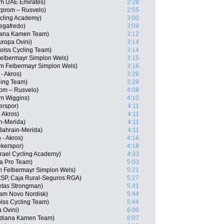
am UAE Emirates)
2:28
prom – Rusvelo)
2:55
ycling Academy)
3:00
egafredo)
3:09
idiana Kamen Team)
3:12
uropa Ovini)
3:14
Kolss Cycling Team)
3:14
Felbermayr Simplon Wels)
3:15
m Felbermayr Simplon Wels)
3:16
 - Akros)
3:26
ling Team)
3:29
om – Rusvelo)
4:08
am Wiggins)
4:10
erspor)
4:11
 Akros)
4:11
in-Merida)
4:11
Bahrain-Merida)
4:11
 - Akros)
4:16
kerspor)
4:18
srael Cycling Academy)
4:33
na Pro Team)
5:03
m Felbermayr Simplon Wels)
5:21
ESP, Caja Rural-Seguros RGA)
5:27
letas Strongman)
5:41
eam Novo Nordisk)
5:44
olss Cycling Team)
5:44
 Ovini)
6:00
idiana Kamen Team)
6:07