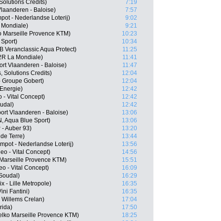
Solutions Credits)
7:19
Vlaanderen - Baloise)
7:57
ot - Nederlandse Loterij)
9:02
 Mondiale)
9:21
o Marseille Provence KTM)
10:23
 Sport)
10:34
 Veranclassic Aqua Protect)
11:25
2R La Mondiale)
11:41
rt Vlaanderen - Baloise)
11:47
, Solutions Credits)
12:04
- Groupe Gobert)
12:04
 Energie)
12:42
o - Vital Concept)
12:42
udal)
12:42
ort Vlaanderen - Baloise)
13:06
 Aqua Blue Sport)
13:06
 - Auber 93)
13:20
de Terre)
13:44
ot - Nederlandse Loterij)
13:56
eo - Vital Concept)
14:56
 Marseille Provence KTM)
15:51
o - Vital Concept)
16:09
Soudal)
16:29
 - Lille Metropole)
16:35
ini Fantini)
16:35
 Willems Crelan)
17:04
rida)
17:50
elko Marseille Provence KTM)
18:25