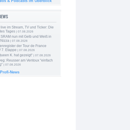
deos & Podcasts im Überblick
-NEWS
live im Stream, TV und Ticker: Die
des Tages
| 07.08.2026
 SRAM nun mit Gelb und Weiß in
 Nizza
| 07.08.2026
enregister der Tour de France
 7. Etappe
| 07.08.2026
Queen K. hat gezeigt“
| 07.08.2026
 weg: Reusser am Ventoux “einfach
g“
| 07.08.2026
 Profi-News