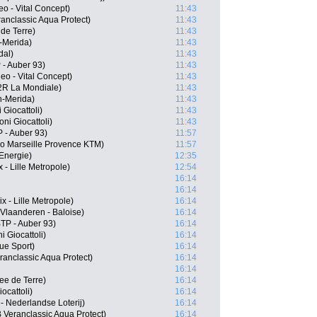
o - Vital Concept)
11:43
anclassic Aqua Protect)
11:43
de Terre)
11:43
-Merida)
11:43
dal)
11:43
 - Auber 93)
11:43
eo - Vital Concept)
11:43
2R La Mondiale)
11:43
-Merida)
11:43
 Giocattoli)
11:43
ni Giocattoli)
11:43
 - Auber 93)
11:57
ko Marseille Provence KTM)
11:57
 Energie)
12:35
- Lille Metropole)
12:54
16:14
16:14
 - Lille Metropole)
16:14
Vlaanderen - Baloise)
16:14
TP - Auber 93)
16:14
i Giocattoli)
16:14
ue Sport)
16:14
anclassic Aqua Protect)
16:14
16:14
ee de Terre)
16:14
ocattoli)
16:14
 Nederlandse Loterij)
16:14
Veranclassic Aqua Protect)
16:14