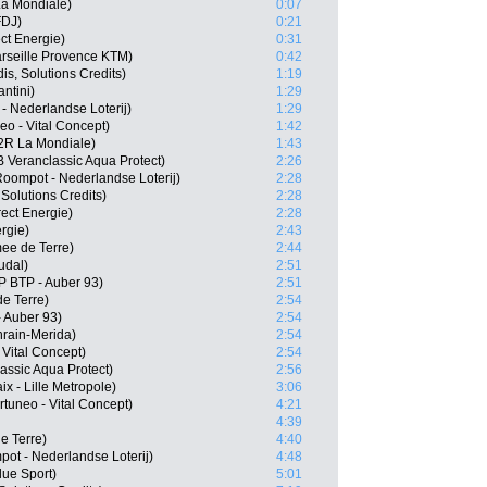
La Mondiale)
0:07
FDJ)
0:21
ct Energie)
0:31
arseille Provence KTM)
0:42
is, Solutions Credits)
1:19
antini)
1:29
- Nederlandse Loterij)
1:29
eo - Vital Concept)
1:42
2R La Mondiale)
1:43
Veranclassic Aqua Protect)
2:26
oompot - Nederlandse Loterij)
2:28
 Solutions Credits)
2:28
ect Energie)
2:28
ergie)
2:43
ee de Terre)
2:44
udal)
2:51
P BTP - Auber 93)
2:51
e Terre)
2:54
 Auber 93)
2:54
hrain-Merida)
2:54
 Vital Concept)
2:54
assic Aqua Protect)
2:56
 - Lille Metropole)
3:06
tuneo - Vital Concept)
4:21
4:39
e Terre)
4:40
ot - Nederlandse Loterij)
4:48
lue Sport)
5:01