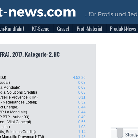
en-Rundfahrt
KT-Szene
Gravel
Profi-Material
Produkt-News
FRA), 2017, Kategorie: 2.HC
FDJ)
4:52:26
oudal)
0:03
La Mondiale)
0:03
dis, Solutions Credits)
0:03
arseille Provence KTM)
0:11
- Nederlandse Loterij)
0:32
ct Energie)
0:44
2R La Mondiale)
0:44
P BTP - Auber 93)
0:49
eo - Vital Concept)
0:55
antini)
1:08
is, Solutions Credits)
1:14
Steady
o Marseille Provence KTM)
1:48