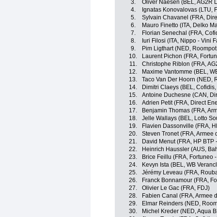
3.
Oliver Naesen (BEL, AG2R 
4.
Ignatas Konovalovas (LTU, 
5.
Sylvain Chavanel (FRA, Dire
6.
Mauro Finetto (ITA, Delko M
7.
Florian Senechal (FRA, Cofid
8.
Iuri Filosi (ITA, Nippo - Vini F
9.
Pim Ligthart (NED, Roompot 
10.
Laurent Pichon (FRA, Fortun
11.
Christophe Riblon (FRA, AG
12.
Maxime Vantomme (BEL, WB 
13.
Taco Van Der Hoorn (NED, R
14.
Dimitri Claeys (BEL, Cofidis,
15.
Antoine Duchesne (CAN, Dir
16.
Adrien Petit (FRA, Direct En
17.
Benjamin Thomas (FRA, Arm
18.
Jelle Wallays (BEL, Lotto So
19.
Flavien Dassonville (FRA, H
20.
Steven Tronet (FRA, Armee d
21.
David Menut (FRA, HP BTP -
22.
Heinrich Haussler (AUS, Ba
23.
Brice Feillu (FRA, Fortuneo -
24.
Kevyn Ista (BEL, WB Verancl
25.
Jérémy Leveau (FRA, Roubaix
26.
Franck Bonnamour (FRA, For
27.
Olivier Le Gac (FRA, FDJ)
28.
Fabien Canal (FRA, Armee d
29.
Elmar Reinders (NED, Roomp
30.
Michel Kreder (NED, Aqua B