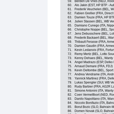
59.
Berden De Vries (NED, Room
60.
Alo Jakin (EST, HP BTP - Au
61.
Frederik Veuchelen (BEL, W
62.
Fabien Grellier (FRA, Direct
63.
Damien Touze (FRA, HP BTP
64.
Julien Stassen (BEL, WB Ver
65.
Damiano Cunego (ITA, Nippo 
66.
Christophe Noppe (BEL, Spor
67.
Jens Debusschere (BEL, Lot
68.
Frederik Backaert (BEL, Wan
69.
Thibault Ferasse (FRA, Arme
70.
Damien Gaudin (FRA, Armee
71.
Kevin Ledanois (FRA, Fortun
72.
Remy Mertz (BEL, Lotto Sou
73.
Kenny Dehaes (BEL, Wanty 
74.
Angel Madrazo (ESP, Delko 
75.
Arnaud Demare (FRA, FDJ)
76.
Kevin Deltombe (BEL, Sport 
77.
Andrea Vendrame (ITA, Andro
78.
Yannick Martinez (FRA, Del
79.
Lukas Spengler (SUI, WB Ver
80.
Rudy Barbier (FRA, AG2R L
81.
Simone Antonini (ITA, Wanty
82.
Coen Vermeltfoort (NED, Roo
83.
Danilo Napolitano (ITA, Wan
84.
Niccolo Bonifazio (ITA, Bahr
85.
Borut Bozic (SLO, Bahrain-M
86.
Domen Novak (SLO, Bahrain