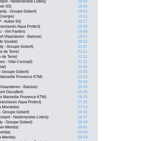
pot - Nederlandse Loterij)
18:34
ber 93)
18:46
anty - Groupe Gobert)
18:53
 Energie)
19:11
 - Auber 93)
19:27
anclassic Aqua Protect)
19:39
- Vini Fantini)
19:49
t Vlaanderen - Baloise)
19:51
to Soudal)
20:32
ty - Groupe Gobert)
21:47
e de Terre)
21:51
 de Terre)
22:11
eo - Vital Concept)
22:31
dal)
22:45
- Groupe Gobert)
23:05
Marseille Provence KTM)
23:15
24:34
Vlaanderen - Baloise)
25:40
ni Giocattoli)
26:25
ko Marseille Provence KTM)
26:35
anclassic Aqua Protect)
27:33
a Mondiale)
27:53
 - Groupe Gobert)
28:30
mpot - Nederlandse Loterij)
28:37
ty - Groupe Gobert)
28:49
ain-Merida)
29:41
erida)
29:45
-Merida)
29:59