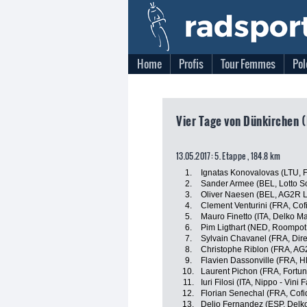
Home
Profis
Tour Femmes
Pol
Vier Tage von Dünkirchen (
13.05.2017: 5. Etappe , 184.8 km
1.
Ignatas Konovalovas (LTU, 
2.
Sander Armee (BEL, Lotto S
3.
Oliver Naesen (BEL, AG2R 
4.
Clement Venturini (FRA, Cofi
5.
Mauro Finetto (ITA, Delko M
6.
Pim Ligthart (NED, Roompot 
7.
Sylvain Chavanel (FRA, Dire
8.
Christophe Riblon (FRA, AG
9.
Flavien Dassonville (FRA, H
10.
Laurent Pichon (FRA, Fortun
11.
Iuri Filosi (ITA, Nippo - Vini F
12.
Florian Senechal (FRA, Cofid
13.
Delio Fernandez (ESP, Delk