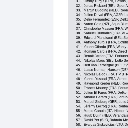
31.
Jimmy Turgis (FRA, Cofidis, 
32.
Jonas Rickaert (BEL, Sport 
33.
Martijn Budding (NED, Roomp
34.
Julien Duval (FRA, AG2R La
35.
Delio Fernandez (ESP, Delk
36.
Aaron Gate (NZL, Aqua Blue
37.
Christophe Masson (FRA, WB
38.
Samuel Dumoulin (FRA, AG
39.
Edward Planckaert (BEL, Spo
40.
Anthony Turgis (FRA, Cofidis
41.
Yoann Offredo (FRA, Wanty 
42.
Romain Cardis (FRA, Direct
43.
Benoit Jarrier (FRA, Fortune
44.
Nikolas Maes (BEL, Lotto So
45.
Bert Van Lerberghe (BEL, Sp
46.
Lasse Norman Hansen (DEN,
47.
Nicolas Baldo (FRA, HP BTP
48.
Yannis Yssaad (FRA, Armee 
49.
Raymond Kreder (NED, Roomp
50.
Francis Mourey (FRA, Fortun
51.
Julien El Fares (FRA, Delko
52.
Arnaud Gerard (FRA, Fortune
53.
Marcel Sieberg (GER, Lotto 
54.
Jérémy Lecroq (FRA, Roubaix
55.
Marco Canola (ITA, Nippo - V
56.
Huub Duijn (NED, Veranda's
57.
David Per (SLO, Bahrain-Me
58.
Evaldas Siskevicius (LTU, D