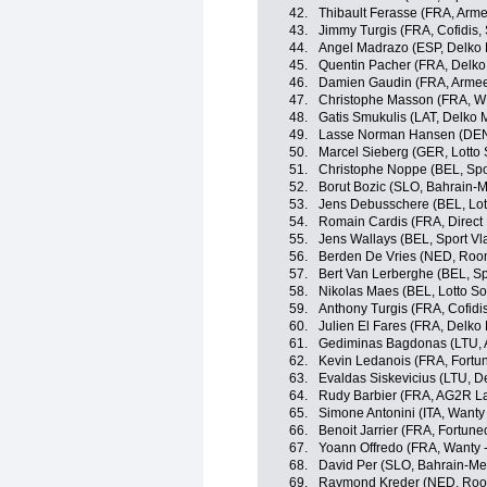
42.
Thibault Ferasse (FRA, Arme
43.
Jimmy Turgis (FRA, Cofidis, 
44.
Angel Madrazo (ESP, Delko 
45.
Quentin Pacher (FRA, Delko
46.
Damien Gaudin (FRA, Armee
47.
Christophe Masson (FRA, WB
48.
Gatis Smukulis (LAT, Delko 
49.
Lasse Norman Hansen (DEN,
50.
Marcel Sieberg (GER, Lotto 
51.
Christophe Noppe (BEL, Spor
52.
Borut Bozic (SLO, Bahrain-M
53.
Jens Debusschere (BEL, Lot
54.
Romain Cardis (FRA, Direct
55.
Jens Wallays (BEL, Sport Vl
56.
Berden De Vries (NED, Room
57.
Bert Van Lerberghe (BEL, Sp
58.
Nikolas Maes (BEL, Lotto So
59.
Anthony Turgis (FRA, Cofidis
60.
Julien El Fares (FRA, Delko
61.
Gediminas Bagdonas (LTU, 
62.
Kevin Ledanois (FRA, Fortun
63.
Evaldas Siskevicius (LTU, D
64.
Rudy Barbier (FRA, AG2R L
65.
Simone Antonini (ITA, Wanty
66.
Benoit Jarrier (FRA, Fortune
67.
Yoann Offredo (FRA, Wanty 
68.
David Per (SLO, Bahrain-Me
69.
Raymond Kreder (NED, Roomp