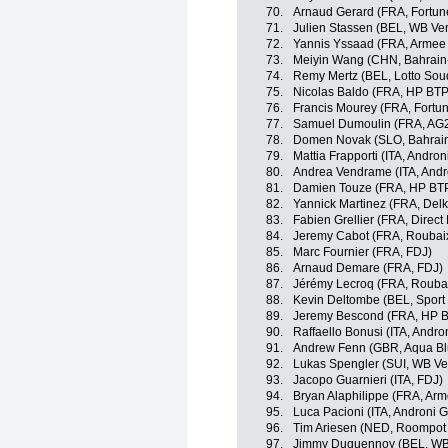
70.
Arnaud Gerard (FRA, Fortune
71.
Julien Stassen (BEL, WB Ver
72.
Yannis Yssaad (FRA, Armee 
73.
Meiyin Wang (CHN, Bahrain
74.
Remy Mertz (BEL, Lotto Sou
75.
Nicolas Baldo (FRA, HP BTP
76.
Francis Mourey (FRA, Fortun
77.
Samuel Dumoulin (FRA, AG
78.
Domen Novak (SLO, Bahrain
79.
Mattia Frapporti (ITA, Androni
80.
Andrea Vendrame (ITA, Andro
81.
Damien Touze (FRA, HP BTP
82.
Yannick Martinez (FRA, Del
83.
Fabien Grellier (FRA, Direct
84.
Jeremy Cabot (FRA, Roubaix 
85.
Marc Fournier (FRA, FDJ)
86.
Arnaud Demare (FRA, FDJ)
87.
Jérémy Lecroq (FRA, Roubaix
88.
Kevin Deltombe (BEL, Sport 
89.
Jeremy Bescond (FRA, HP B
90.
Raffaello Bonusi (ITA, Andron
91.
Andrew Fenn (GBR, Aqua Bl
92.
Lukas Spengler (SUI, WB Ver
93.
Jacopo Guarnieri (ITA, FDJ)
94.
Bryan Alaphilippe (FRA, Arm
95.
Luca Pacioni (ITA, Androni Gi
96.
Tim Ariesen (NED, Roompot -
97.
Jimmy Duquennoy (BEL, WB 