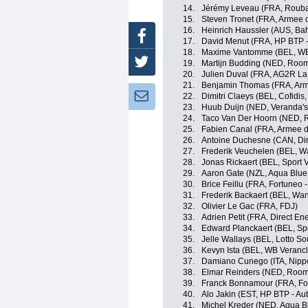
14.
Jérémy Leveau (FRA, Roubaix
15.
Steven Tronet (FRA, Armee d
16.
Heinrich Haussler (AUS, Ba
Facebook
17.
David Menut (FRA, HP BTP -
18.
Maxime Vantomme (BEL, WB 
Twitter
19.
Martijn Budding (NED, Roomp
20.
Julien Duval (FRA, AG2R La
21.
Benjamin Thomas (FRA, Arm
Newsletter:
22.
Dimitri Claeys (BEL, Cofidis,
23.
Huub Duijn (NED, Veranda's
24.
Taco Van Der Hoorn (NED, R
25.
Fabien Canal (FRA, Armee d
26.
Antoine Duchesne (CAN, Dir
27.
Frederik Veuchelen (BEL, W
28.
Jonas Rickaert (BEL, Sport 
29.
Aaron Gate (NZL, Aqua Blue
30.
Brice Feillu (FRA, Fortuneo -
31.
Frederik Backaert (BEL, Wan
32.
Olivier Le Gac (FRA, FDJ)
33.
Adrien Petit (FRA, Direct En
34.
Edward Planckaert (BEL, Spo
35.
Jelle Wallays (BEL, Lotto So
36.
Kevyn Ista (BEL, WB Verancl
37.
Damiano Cunego (ITA, Nippo 
38.
Elmar Reinders (NED, Roomp
39.
Franck Bonnamour (FRA, For
40.
Alo Jakin (EST, HP BTP - Au
41.
Michel Kreder (NED, Aqua B