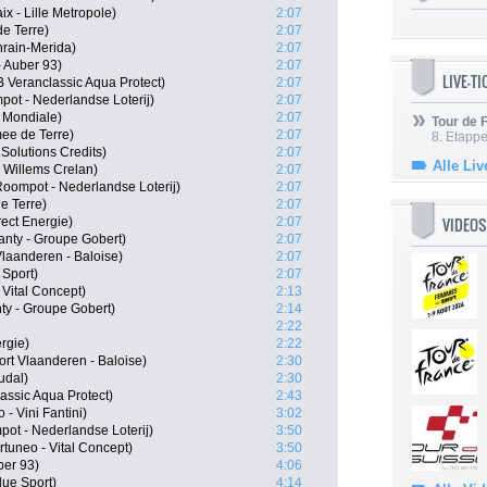
 - Lille Metropole)
2:07
e Terre)
2:07
hrain-Merida)
2:07
 Auber 93)
2:07
LIVE-T
Veranclassic Aqua Protect)
2:07
ot - Nederlandse Loterij)
2:07
 Mondiale)
2:07
Tour de
ee de Terre)
2:07
8. Etappe
 Solutions Credits)
2:07
Alle Liv
 Willems Crelan)
2:07
oompot - Nederlandse Loterij)
2:07
e Terre)
2:07
VIDEOS
ect Energie)
2:07
anty - Groupe Gobert)
2:07
Vlaanderen - Baloise)
2:07
 Sport)
2:07
 Vital Concept)
2:13
ty - Groupe Gobert)
2:14
2:22
ergie)
2:22
rt Vlaanderen - Baloise)
2:30
udal)
2:30
assic Aqua Protect)
2:43
- Vini Fantini)
3:02
ot - Nederlandse Loterij)
3:50
tuneo - Vital Concept)
3:50
ber 93)
4:06
lue Sport)
4:14