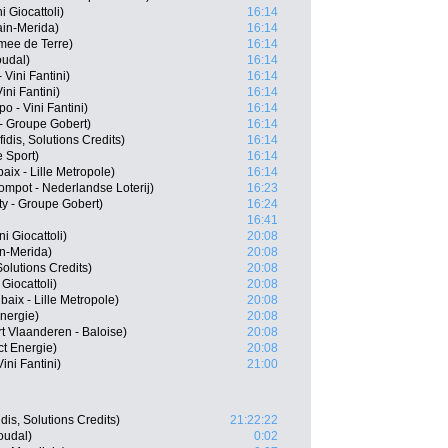
i Giocattoli)
16:14
ain-Merida)
16:14
mee de Terre)
16:14
oudal)
16:14
 Vini Fantini)
16:14
ini Fantini)
16:14
 - Vini Fantini)
16:14
- Groupe Gobert)
16:14
dis, Solutions Credits)
16:14
e Sport)
16:14
ix - Lille Metropole)
16:14
mpot - Nederlandse Loterij)
16:23
ty - Groupe Gobert)
16:24
16:41
i Giocattoli)
20:08
n-Merida)
20:08
Solutions Credits)
20:08
Giocattoli)
20:08
ix - Lille Metropole)
20:08
nergie)
20:08
 Vlaanderen - Baloise)
20:08
ct Energie)
20:08
ini Fantini)
21:00
dis, Solutions Credits)
21:22:22
oudal)
0:02