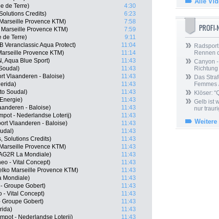
Alle Vi
e de Terre)
4:30
Solutions Credits)
6:23
Marseille Provence KTM)
7:58
PROFI
 Marseille Provence KTM)
7:59
 de Terre)
9:11
 Veranclassic Aqua Protect)
11:04
Radsport 
Marseille Provence KTM)
11:14
Rennen 
 Aqua Blue Sport)
11:43
Canyon -
Soudal)
11:43
Richtung
t Vlaanderen - Baloise)
11:43
Das Straf
erida)
11:43
Femmes /
to Soudal)
11:43
Klöser: “
 Energie)
11:43
Gelb ist
aanderen - Baloise)
11:43
nur trauri
pot - Nederlandse Loterij)
11:43
Weitere
ort Vlaanderen - Baloise)
11:43
udal)
11:43
, Solutions Credits)
11:43
 Marseille Provence KTM)
11:43
AG2R La Mondiale)
11:43
eo - Vital Concept)
11:43
elko Marseille Provence KTM)
11:43
a Mondiale)
11:43
 - Groupe Gobert)
11:43
o - Vital Concept)
11:43
- Groupe Gobert)
11:43
rida)
11:43
ot - Nederlandse Loterij)
11:43