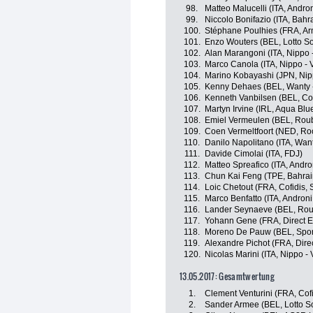
98.
Matteo Malucelli (ITA, Andron
99.
Niccolo Bonifazio (ITA, Bahr
100.
Stéphane Poulhies (FRA, Ar
101.
Enzo Wouters (BEL, Lotto S
102.
Alan Marangoni (ITA, Nippo -
103.
Marco Canola (ITA, Nippo - V
104.
Marino Kobayashi (JPN, Nippo
105.
Kenny Dehaes (BEL, Wanty 
106.
Kenneth Vanbilsen (BEL, Cofi
107.
Martyn Irvine (IRL, Aqua Blu
108.
Emiel Vermeulen (BEL, Rouba
109.
Coen Vermeltfoort (NED, Roo
110.
Danilo Napolitano (ITA, Wan
111.
Davide Cimolai (ITA, FDJ)
112.
Matteo Spreafico (ITA, Andron
113.
Chun Kai Feng (TPE, Bahrai
114.
Loic Chetout (FRA, Cofidis, 
115.
Marco Benfatto (ITA, Androni 
116.
Lander Seynaeve (BEL, Rouba
117.
Yohann Gene (FRA, Direct E
118.
Moreno De Pauw (BEL, Sport
119.
Alexandre Pichot (FRA, Dire
120.
Nicolas Marini (ITA, Nippo - V
13.05.2017: Gesamtwertung
1.
Clement Venturini (FRA, Cofi
2.
Sander Armee (BEL, Lotto S