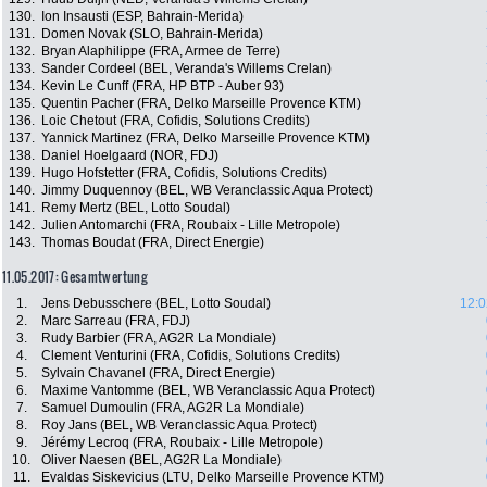
130.
Ion Insausti (ESP, Bahrain-Merida)
131.
Domen Novak (SLO, Bahrain-Merida)
132.
Bryan Alaphilippe (FRA, Armee de Terre)
133.
Sander Cordeel (BEL, Veranda's Willems Crelan)
134.
Kevin Le Cunff (FRA, HP BTP - Auber 93)
135.
Quentin Pacher (FRA, Delko Marseille Provence KTM)
136.
Loic Chetout (FRA, Cofidis, Solutions Credits)
137.
Yannick Martinez (FRA, Delko Marseille Provence KTM)
138.
Daniel Hoelgaard (NOR, FDJ)
139.
Hugo Hofstetter (FRA, Cofidis, Solutions Credits)
140.
Jimmy Duquennoy (BEL, WB Veranclassic Aqua Protect)
141.
Remy Mertz (BEL, Lotto Soudal)
142.
Julien Antomarchi (FRA, Roubaix - Lille Metropole)
143.
Thomas Boudat (FRA, Direct Energie)
11.05.2017: Gesamtwertung
1.
Jens Debusschere (BEL, Lotto Soudal)
12:0
2.
Marc Sarreau (FRA, FDJ)
3.
Rudy Barbier (FRA, AG2R La Mondiale)
4.
Clement Venturini (FRA, Cofidis, Solutions Credits)
5.
Sylvain Chavanel (FRA, Direct Energie)
6.
Maxime Vantomme (BEL, WB Veranclassic Aqua Protect)
7.
Samuel Dumoulin (FRA, AG2R La Mondiale)
8.
Roy Jans (BEL, WB Veranclassic Aqua Protect)
9.
Jérémy Lecroq (FRA, Roubaix - Lille Metropole)
10.
Oliver Naesen (BEL, AG2R La Mondiale)
11.
Evaldas Siskevicius (LTU, Delko Marseille Provence KTM)