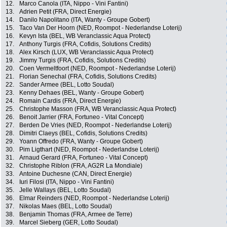
12.
Marco Canola (ITA, Nippo - Vini Fantini)
13.
Adrien Petit (FRA, Direct Energie)
14.
Danilo Napolitano (ITA, Wanty - Groupe Gobert)
15.
Taco Van Der Hoorn (NED, Roompot - Nederlandse Loterij)
16.
Kevyn Ista (BEL, WB Veranclassic Aqua Protect)
17.
Anthony Turgis (FRA, Cofidis, Solutions Credits)
18.
Alex Kirsch (LUX, WB Veranclassic Aqua Protect)
19.
Jimmy Turgis (FRA, Cofidis, Solutions Credits)
20.
Coen Vermeltfoort (NED, Roompot - Nederlandse Loterij)
21.
Florian Senechal (FRA, Cofidis, Solutions Credits)
22.
Sander Armee (BEL, Lotto Soudal)
23.
Kenny Dehaes (BEL, Wanty - Groupe Gobert)
24.
Romain Cardis (FRA, Direct Energie)
25.
Christophe Masson (FRA, WB Veranclassic Aqua Protect)
26.
Benoit Jarrier (FRA, Fortuneo - Vital Concept)
27.
Berden De Vries (NED, Roompot - Nederlandse Loterij)
28.
Dimitri Claeys (BEL, Cofidis, Solutions Credits)
29.
Yoann Offredo (FRA, Wanty - Groupe Gobert)
30.
Pim Ligthart (NED, Roompot - Nederlandse Loterij)
31.
Arnaud Gerard (FRA, Fortuneo - Vital Concept)
32.
Christophe Riblon (FRA, AG2R La Mondiale)
33.
Antoine Duchesne (CAN, Direct Energie)
34.
Iuri Filosi (ITA, Nippo - Vini Fantini)
35.
Jelle Wallays (BEL, Lotto Soudal)
36.
Elmar Reinders (NED, Roompot - Nederlandse Loterij)
37.
Nikolas Maes (BEL, Lotto Soudal)
38.
Benjamin Thomas (FRA, Armee de Terre)
39.
Marcel Sieberg (GER, Lotto Soudal)