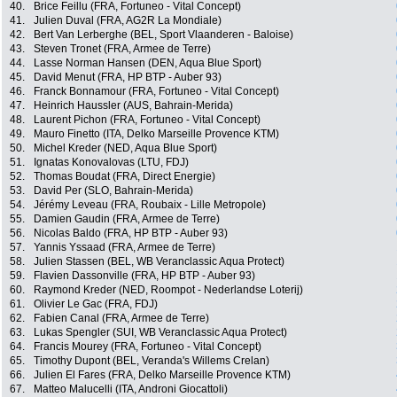
40.
Brice Feillu (FRA, Fortuneo - Vital Concept)
41.
Julien Duval (FRA, AG2R La Mondiale)
42.
Bert Van Lerberghe (BEL, Sport Vlaanderen - Baloise)
43.
Steven Tronet (FRA, Armee de Terre)
44.
Lasse Norman Hansen (DEN, Aqua Blue Sport)
45.
David Menut (FRA, HP BTP - Auber 93)
46.
Franck Bonnamour (FRA, Fortuneo - Vital Concept)
47.
Heinrich Haussler (AUS, Bahrain-Merida)
48.
Laurent Pichon (FRA, Fortuneo - Vital Concept)
49.
Mauro Finetto (ITA, Delko Marseille Provence KTM)
50.
Michel Kreder (NED, Aqua Blue Sport)
51.
Ignatas Konovalovas (LTU, FDJ)
52.
Thomas Boudat (FRA, Direct Energie)
53.
David Per (SLO, Bahrain-Merida)
54.
Jérémy Leveau (FRA, Roubaix - Lille Metropole)
55.
Damien Gaudin (FRA, Armee de Terre)
56.
Nicolas Baldo (FRA, HP BTP - Auber 93)
57.
Yannis Yssaad (FRA, Armee de Terre)
58.
Julien Stassen (BEL, WB Veranclassic Aqua Protect)
59.
Flavien Dassonville (FRA, HP BTP - Auber 93)
60.
Raymond Kreder (NED, Roompot - Nederlandse Loterij)
61.
Olivier Le Gac (FRA, FDJ)
62.
Fabien Canal (FRA, Armee de Terre)
63.
Lukas Spengler (SUI, WB Veranclassic Aqua Protect)
64.
Francis Mourey (FRA, Fortuneo - Vital Concept)
65.
Timothy Dupont (BEL, Veranda's Willems Crelan)
66.
Julien El Fares (FRA, Delko Marseille Provence KTM)
67.
Matteo Malucelli (ITA, Androni Giocattoli)