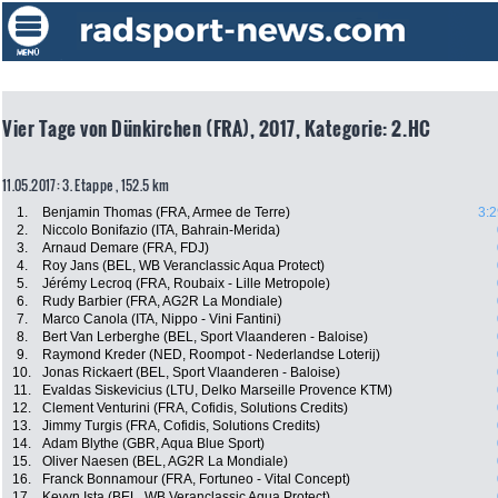
Vier Tage von Dünkirchen (FRA), 2017, Kategorie: 2.HC
11.05.2017: 3. Etappe , 152.5 km
1.
Benjamin Thomas (FRA, Armee de Terre)
3:2
2.
Niccolo Bonifazio (ITA, Bahrain-Merida)
3.
Arnaud Demare (FRA, FDJ)
4.
Roy Jans (BEL, WB Veranclassic Aqua Protect)
5.
Jérémy Lecroq (FRA, Roubaix - Lille Metropole)
6.
Rudy Barbier (FRA, AG2R La Mondiale)
7.
Marco Canola (ITA, Nippo - Vini Fantini)
8.
Bert Van Lerberghe (BEL, Sport Vlaanderen - Baloise)
9.
Raymond Kreder (NED, Roompot - Nederlandse Loterij)
10.
Jonas Rickaert (BEL, Sport Vlaanderen - Baloise)
11.
Evaldas Siskevicius (LTU, Delko Marseille Provence KTM)
12.
Clement Venturini (FRA, Cofidis, Solutions Credits)
13.
Jimmy Turgis (FRA, Cofidis, Solutions Credits)
14.
Adam Blythe (GBR, Aqua Blue Sport)
15.
Oliver Naesen (BEL, AG2R La Mondiale)
16.
Franck Bonnamour (FRA, Fortuneo - Vital Concept)
17.
Kevyn Ista (BEL, WB Veranclassic Aqua Protect)