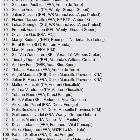
74.
Stéphane Poulhies (FRA, Armee de Terre)
75.
Simone Antonini (ITA, Wanty - Groupe Gobert)
76.
Julien Stassen (BEL, WB Veranclassic Aqua Protect)
77.
Flavien Dassonville (FRA, HP BTP - Auber 93)
78.
Lukas Spengler (SUI, WB Veranclassic Aqua Protect)
79.
Frederik Veuchelen (BEL, Wanty - Groupe Gobert)
80.
Olivier Le Gac (FRA, FDJ)
81.
Martijn Budding (NED, Roompot - Nederlandse Loterij)
82.
Borut Bozic (SLO, Bahrain-Merida)
83.
Marc Fournier (FRA, FDJ)
84.
Stef Van Zummeren (BEL, Veranda's Willems Crelan)
85.
Timothy Dupont (BEL, Veranda's Willems Crelan)
86.
Andrew Fenn (GBR, Aqua Blue Sport)
87.
Thibault Ferasse (FRA, Armee de Terre)
88.
Angel Madrazo (ESP, Delko Marseille Provence KTM)
89.
Julien El Fares (FRA, Delko Marseille Provence KTM)
90.
Matteo Malucelli (ITA, Androni Giocattoli)
91.
Andrea Vendrame (ITA, Androni Giocattoli)
92.
Yohann Gene (FRA, Direct Energie)
93.
Boris Vallee (BEL, Fortuneo - Vital Concept)
94.
Alexandre Pichot (FRA, Direct Energie)
95.
Gatis Smukulis (LAT, Delko Marseille Provence KTM)
96.
Guillaume Levarlet (FRA, Wanty - Groupe Gobert)
97.
Nicolas Marini (ITA, Nippo - Vini Fantini)
98.
Kevin Ledanois (FRA, Fortuneo - Vital Concept)
99.
Alexis Gougeard (FRA, AG2R La Mondiale)
100.
Fabien Grellier (FRA, Direct Energie)
101.
Jeremy Cabot (FRA, Roubaix - Lille Metropole)