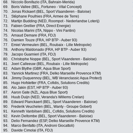
68.
Niccolo Bonifazio (ITA, Bahrain-Merida)
69.
Boris Vallee (BEL, Fortuneo - Vital Concept)
70.
Jonas Rickaert (BEL, Sport Vlaanderen - Baloise)
71.
Stéphane Poulhies (FRA, Armee de Terre)
72.
Martijn Budding (NED, Roompot - Nederlandse Loterij)
73.
Fabien Grellier (FRA, Direct Energie)
74.
Nicolas Marini (ITA, Nippo - Vini Fantini)
75.
Arnaud Demare (FRA, FDJ)
76.
Damien Touze (FRA, HP BTP - Auber 93)
77.
Emiel Vermeulen (BEL, Roubaix - Lille Metropole)
78.
Anthony Maldonado (FRA, HP BTP - Auber 93)
79.
Jacopo Guarnieri (ITA, FDJ)
80.
Christophe Noppe (BEL, Sport Vlaanderen - Baloise)
81.
Joeri Calleeuw (BEL, Roubaix - Lille Metropole)
82.
Adam Blythe (GBR, Aqua Blue Sport)
83.
Yannick Martinez (FRA, Delko Marseille Provence KTM)
84.
Jimmy Duquennoy (BEL, WB Veranclassic Aqua Protect)
85.
Hugo Hofstetter (FRA, Cofidis, Solutions Credits)
86.
Alo Jakin (EST, HP BTP - Auber 93)
87.
Aaron Gate (NZL, Aqua Blue Sport)
88.
Huub Duijn (NED, Veranda's Willems Crelan)
89.
Edward Planckaert (BEL, Sport Vlaanderen - Baloise)
90.
Frederik Veuchelen (BEL, Wanty - Groupe Gobert)
91.
Kenneth Vanbilsen (BEL, Cofidis, Solutions Credits)
92.
Kevin Deltombe (BEL, Sport Vlaanderen - Baloise)
93.
Delio Fernandez (ESP, Delko Marseille Provence KTM)
94.
Marco Benfatto (ITA, Androni Giocattoli)
95.
Davide Cimolai (ITA, FDJ)