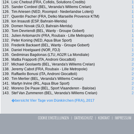
124.
Loic Chetout (FRA, Cofidis, Solutions Credits)
1
125.
Sander Cordeel (BEL, Veranda's Willems Crelan)
1
126.
Tim Ariesen (NED, Roompot - Nederlandse Loterij)
1
127.
Quentin Pacher (FRA, Delko Marseille Provence KTM)
1
128.
Ion Insausti (ESP, Bahrain-Merida)
1
129.
Domen Novak (SLO, Bahrain-Merida)
1
130.
Tom Devriendt (BEL, Wanty - Groupe Gobert)
1
131.
Julien Antomarchi (FRA, Roubaix - Lille Metropole)
1
132.
Peter Koning (NED, Aqua Blue Sport)
1
133.
Frederik Backaert (BEL, Wanty - Groupe Gobert)
1
134.
Daniel Hoelgaard (NOR, FDJ)
1
135.
Gediminas Bagdonas (LTU, AG2R La Mondiale)
2
136.
Mattia Frapporti (ITA, Androni Giocattoli)
2
137.
Michael Goolaerts (BEL, Veranda's Willems Crelan)
2
138.
Jeremy Cabot (FRA, Roubaix - Lille Metropole)
2
139.
Raffaello Bonusi (ITA, Androni Giocattoli)
2
140.
Tim Merlier (BEL, Veranda's Willems Crelan)
2
141.
Martyn Irvine (IRL, Aqua Blue Sport)
2
142.
Moreno De Pauw (BEL, Sport Vlaanderen - Baloise)
2
143.
Stef Van Zummeren (BEL, Veranda's Willems Crelan)
2
�bersicht Vier Tage von Dünkirchen (FRA), 2017
COOKIE EINSTELLUNGEN
|
DATENSCHUTZ
|
KONTAKT
|
IMPRESSUM