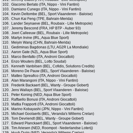
102.
Giacomo Berlato (ITA, Nippo - Vini Fantini)
103.
Damiano Cunego (ITA, Nippo - Vini Fantini)
104.
Kevin Deltombe (BEL, Sport Vlaanderen - Baloise)
105.
Chun Kai Feng (TPE, Bahrain-Merida)
106.
Lander Seynaeve (BEL, Roubaix - Lille Metropole)
107.
Jeremy Bescond (FRA, HP BTP - Auber 93)
108.
Joeri Calleeuw (BEL, Roubaix - Lille Metropole)
109.
Martyn Irvine (IRL, Aqua Blue Sport)
110.
Meiyin Wang (CHN, Bahrain-Merida)
111.
Gediminas Bagdonas (LTU, AG2R La Mondiale)
112.
Aaron Gate (NZL, Aqua Blue Sport)
113.
Marco Benfatto (ITA, Androni Giocattoli)
114.
Enzo Wouters (BEL, Lotto Soudal)
115.
Kenneth Vanbilsen (BEL, Cofidis, Solutions Credits)
116.
Moreno De Pauw (BEL, Sport Vlaanderen - Baloise)
117.
Matteo Spreafico (ITA, Androni Giocattoli)
118.
Alan Marangoni (ITA, Nippo - Vini Fantini)
119.
Frederik Backaert (BEL, Wanty - Groupe Gobert)
120.
Jens Wallays (BEL, Sport Vlaanderen - Baloise)
121.
Peter Koning (NED, Aqua Blue Sport)
122.
Raffaello Bonusi (ITA, Androni Giocattoli)
123.
Mattia Frapporti (ITA, Androni Giocattoli)
124.
Marino Kobayashi (JPN, Nippo - Vini Fantini)
125.
Michael Goolaerts (BEL, Veranda's Willems Crelan)
126.
Tom Devriendt (BEL, Wanty - Groupe Gobert)
127.
Edward Planckaert (BEL, Sport Vlaanderen - Baloise)
128.
Tim Ariesen (NED, Roompot - Nederlandse Loterij)
129.
Huub Duijn (NED, Veranda's Willems Crelan)