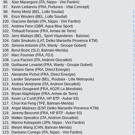
96.
Alan Marangoni (ITA, Nippo - Vini Fantini)
97.
Kevin Ledanois (FRA, Fortuneo - Vital Concept)
98.
Remy Mertz (BEL, Lotto Soudal)
1
99.
Enzo Wouters (BEL, Lotto Soudal)
1
100.
Giacomo Berlato (ITA, Nippo - Vini Fantini)
1
101.
Andrew Fenn (GBR, Aqua Blue Sport)
1
102.
Thibault Ferasse (FRA, Armee de Terre)
1
103.
Jens Wallays (BEL, Sport Vlaanderen - Baloise)
1
104.
Gatis Smukulis (LAT, Delko Marseille Provence KTM)
1
105.
Simone Antonini (ITA, Wanty - Groupe Gobert)
1
106.
Borut Bozic (SLO, Bahrain-Merida)
1
107.
Marc Fournier (FRA, FDJ)
1
108.
Luca Pacioni (ITA, Androni Giocattoli)
1
109.
Guillaume Levarlet (FRA, Wanty - Groupe Gobert)
1
110.
Yohann Gene (FRA, Direct Energie)
1
111.
Alexandre Pichot (FRA, Direct Energie)
1
112.
Lander Seynaeve (BEL, Roubaix - Lille Metropole)
1
113.
Andrea Vendrame (ITA, Androni Giocattoli)
1
114.
Alexis Gougeard (FRA, AG2R La Mondiale)
1
115.
Bryan Alaphilippe (FRA, Armee de Terre)
1
116.
Kevin Le Cunff (FRA, HP BTP - Auber 93)
1
117.
Chun Kai Feng (TPE, Bahrain-Merida)
1
118.
Angel Madrazo (ESP, Delko Marseille Provence KTM)
1
119.
Jeremy Bescond (FRA, HP BTP - Auber 93)
1
120.
Matteo Spreafico (ITA, Androni Giocattoli)
1
121.
Marino Kobayashi (JPN, Nippo - Vini Fantini)
1
122.
Meiyin Wang (CHN, Bahrain-Merida)
1
123.
Damiano Cunego (ITA, Nippo - Vini Fantini)
1