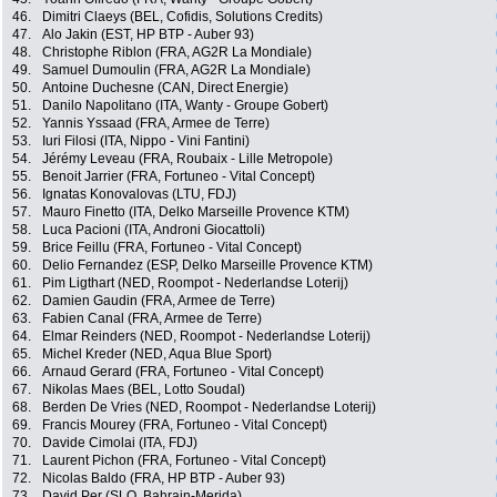
46.
Dimitri Claeys (BEL, Cofidis, Solutions Credits)
47.
Alo Jakin (EST, HP BTP - Auber 93)
48.
Christophe Riblon (FRA, AG2R La Mondiale)
49.
Samuel Dumoulin (FRA, AG2R La Mondiale)
50.
Antoine Duchesne (CAN, Direct Energie)
51.
Danilo Napolitano (ITA, Wanty - Groupe Gobert)
52.
Yannis Yssaad (FRA, Armee de Terre)
53.
Iuri Filosi (ITA, Nippo - Vini Fantini)
54.
Jérémy Leveau (FRA, Roubaix - Lille Metropole)
55.
Benoit Jarrier (FRA, Fortuneo - Vital Concept)
56.
Ignatas Konovalovas (LTU, FDJ)
57.
Mauro Finetto (ITA, Delko Marseille Provence KTM)
58.
Luca Pacioni (ITA, Androni Giocattoli)
59.
Brice Feillu (FRA, Fortuneo - Vital Concept)
60.
Delio Fernandez (ESP, Delko Marseille Provence KTM)
61.
Pim Ligthart (NED, Roompot - Nederlandse Loterij)
62.
Damien Gaudin (FRA, Armee de Terre)
63.
Fabien Canal (FRA, Armee de Terre)
64.
Elmar Reinders (NED, Roompot - Nederlandse Loterij)
65.
Michel Kreder (NED, Aqua Blue Sport)
66.
Arnaud Gerard (FRA, Fortuneo - Vital Concept)
67.
Nikolas Maes (BEL, Lotto Soudal)
68.
Berden De Vries (NED, Roompot - Nederlandse Loterij)
69.
Francis Mourey (FRA, Fortuneo - Vital Concept)
70.
Davide Cimolai (ITA, FDJ)
71.
Laurent Pichon (FRA, Fortuneo - Vital Concept)
72.
Nicolas Baldo (FRA, HP BTP - Auber 93)
73.
David Per (SLO, Bahrain-Merida)