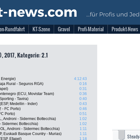
en-Rundfahrt
KT-Szene
Gravel
Profi-Material
Produkt-News
), 2017, Kategorie: 2.1
t Energie)
4:12:43
aja Rural - Seguros RGA)
0:16
apel)
0:31
ontenegro (ECU, Movistar Team)
0:36
porting - Tavira)
0:40
(ESP, Medellin - Inder)
0:43
 - FC Porto)
0:46
FC Porto)
0:51
, Androni - Sidermec Bottecchia)
1:02
 - Sidermec Bottecchia)
1:02
OL, Androni - Sidermec Bottecchia)
1:11
SP, Euskadi Basque Country - Murias)
1:11
Steady
(ESP, Efapel)
1:18