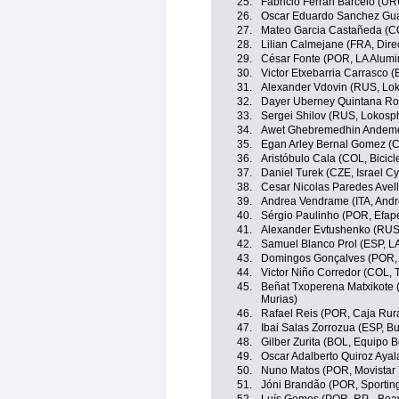
25.
Fabricio Ferrari Barcelo (U
26.
Oscar Eduardo Sanchez Guar
27.
Mateo Garcia Castañeda (CO
28.
Lilian Calmejane (FRA, Dire
29.
César Fonte (POR, LA Alumin
30.
Victor Etxebarria Carrasco (
31.
Alexander Vdovin (RUS, Lo
32.
Dayer Uberney Quintana Roj
33.
Sergei Shilov (RUS, Lokosp
34.
Awet Ghebremedhin Andemesk
35.
Egan Arley Bernal Gomez (C
36.
Aristóbulo Cala (COL, Bicic
37.
Daniel Turek (CZE, Israel C
38.
Cesar Nicolas Paredes Avell
39.
Andrea Vendrame (ITA, Andro
40.
Sérgio Paulinho (POR, Efape
41.
Alexander Evtushenko (RUS
42.
Samuel Blanco Prol (ESP, LA
43.
Domingos Gonçalves (POR, 
44.
Victor Niño Corredor (COL,
45.
Beñat Txoperena Matxikote 
Murias)
46.
Rafael Reis (POR, Caja Rur
47.
Ibai Salas Zorrozua (ESP, B
48.
Gilber Zurita (BOL, Equipo Bo
49.
Oscar Adalberto Quiroz Ayal
50.
Nuno Matos (POR, Movistar
51.
Jóni Brandão (POR, Sporting