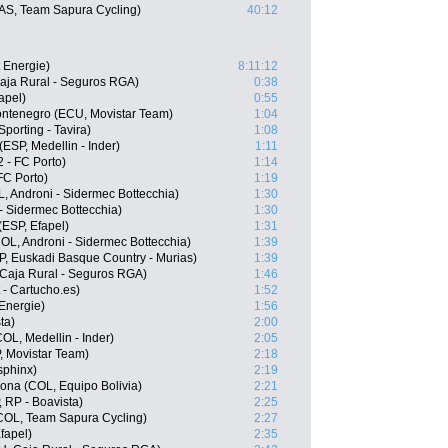
AS, Team Sapura Cycling)
40:12
t Energie)
8:11:12
aja Rural - Seguros RGA)
0:38
apel)
0:55
ontenegro (ECU, Movistar Team)
1:04
porting - Tavira)
1:08
(ESP, Medellin - Inder)
1:11
 - FC Porto)
1:14
FC Porto)
1:19
, Androni - Sidermec Bottecchia)
1:30
 - Sidermec Bottecchia)
1:30
(ESP, Efapel)
1:31
OL, Androni - Sidermec Bottecchia)
1:39
SP, Euskadi Basque Country - Murias)
1:39
, Caja Rural - Seguros RGA)
1:46
 - Cartucho.es)
1:52
Energie)
1:56
ta)
2:00
OL, Medellin - Inder)
2:05
, Movistar Team)
2:18
sphinx)
2:19
na (COL, Equipo Bolivia)
2:21
 RP - Boavista)
2:25
COL, Team Sapura Cycling)
2:27
fapel)
2:35