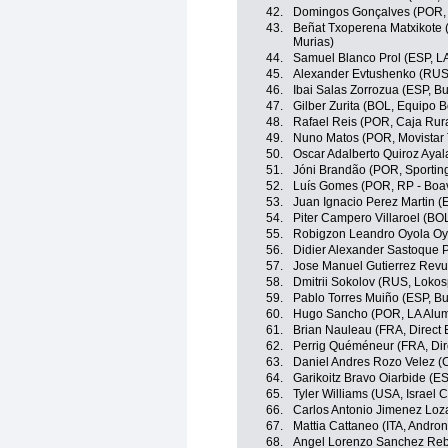
42.
Domingos Gonçalves (POR, 
43.
Beñat Txoperena Matxikote 
Murias)
44.
Samuel Blanco Prol (ESP, LA
45.
Alexander Evtushenko (RUS
46.
Ibai Salas Zorrozua (ESP, B
47.
Gilber Zurita (BOL, Equipo Bo
48.
Rafael Reis (POR, Caja Rur
49.
Nuno Matos (POR, Movistar
50.
Oscar Adalberto Quiroz Ayal
51.
Jóni Brandão (POR, Sporting
52.
Luís Gomes (POR, RP - Boav
53.
Juan Ignacio Perez Martin (
54.
Piter Campero Villaroel (BOL
55.
Robigzon Leandro Oyola Oyo
56.
Didier Alexander Sastoque P
57.
Jose Manuel Gutierrez Revue
58.
Dmitrii Sokolov (RUS, Lokos
59.
Pablo Torres Muiño (ESP, Bu
60.
Hugo Sancho (POR, LA Alumi
61.
Brian Nauleau (FRA, Direct 
62.
Perrig Quéméneur (FRA, Dir
63.
Daniel Andres Rozo Velez (
64.
Garikoitz Bravo Oiarbide (E
65.
Tyler Williams (USA, Israel
66.
Carlos Antonio Jimenez Loza
67.
Mattia Cattaneo (ITA, Andron
68.
Angel Lorenzo Sanchez Rebo