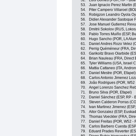
52.
Luís Gomes (POR, RP - Boav
53.
Juan Ignacio Perez Martin (
54.
Piter Campero Villaroel (BOL
55.
Robigzon Leandro Oyola Oyo
56.
Didier Alexander Sastoque P
57.
Jose Manuel Gutierrez Revue
58.
Dmitrii Sokolov (RUS, Lokos
59.
Pablo Torres Muiño (ESP, Bu
60.
Hugo Sancho (POR, LA Alumi
61.
Daniel Andres Rozo Velez (
62.
Perrig Quéméneur (FRA, Dir
63.
Garikoitz Bravo Oiarbide (E
64.
Brian Nauleau (FRA, Direct 
65.
Tyler Williams (USA, Israel
66.
Mattia Cattaneo (ITA, Andron
67.
Daniel Mestre (POR, Efapel)
68.
Carlos Antonio Jimenez Loza
69.
João Rodrigues (POR, W52 -
70.
Angel Lorenzo Sanchez Rebo
71.
Bruno Silva (POR, Efapel)
72.
Daniel Sánchez (ESP, RP - B
73.
Steven Calderon Porras (CO
74.
Ivan Martinez Jimenez (ESP,
75.
Aitor Gonzalez (ESP, Euskad
76.
Thomas Voeckler (FRA, Dire
77.
Daniel Freitas (POR, W52 - 
78.
Carlos Barbero Cuesta (ESP
79.
Eduard Prades Reverter (ES