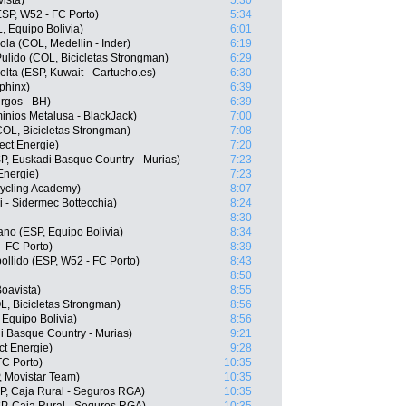
ista)
5:30
ESP, W52 - FC Porto)
5:34
, Equipo Bolivia)
6:01
la (COL, Medellin - Inder)
6:19
ulido (COL, Bicicletas Strongman)
6:29
lta (ESP, Kuwait - Cartucho.es)
6:30
phinx)
6:39
rgos - BH)
6:39
nios Metalusa - BlackJack)
7:00
COL, Bicicletas Strongman)
7:08
ect Energie)
7:20
SP, Euskadi Basque Country - Murias)
7:23
Energie)
7:23
 Cycling Academy)
8:07
i - Sidermec Bottecchia)
8:24
8:30
no (ESP, Equipo Bolivia)
8:34
 FC Porto)
8:39
llido (ESP, W52 - FC Porto)
8:43
8:50
oavista)
8:55
L, Bicicletas Strongman)
8:56
 Equipo Bolivia)
8:56
i Basque Country - Murias)
9:21
ct Energie)
9:28
FC Porto)
10:35
, Movistar Team)
10:35
P, Caja Rural - Seguros RGA)
10:35