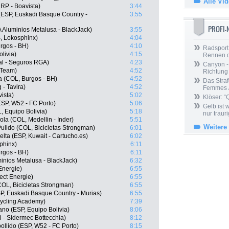
Alle Vi
RP - Boavista)
3:44
(ESP, Euskadi Basque Country -
3:55
PROFI
 Aluminios Metalusa - BlackJack)
3:55
, Lokosphinx)
4:04
urgos - BH)
4:10
Radsport 
livia)
4:15
Rennen 
al - Seguros RGA)
4:23
Canyon -
 Team)
4:52
Richtung
a (COL, Burgos - BH)
4:52
Das Straf
 - Tavira)
4:52
Femmes /
ista)
5:02
Klöser: “
ESP, W52 - FC Porto)
5:06
Gelb ist
, Equipo Bolivia)
5:18
nur trauri
la (COL, Medellin - Inder)
5:51
Weitere
ulido (COL, Bicicletas Strongman)
6:01
lta (ESP, Kuwait - Cartucho.es)
6:02
phinx)
6:11
rgos - BH)
6:11
nios Metalusa - BlackJack)
6:32
Energie)
6:55
ect Energie)
6:55
COL, Bicicletas Strongman)
6:55
SP, Euskadi Basque Country - Murias)
6:55
 Cycling Academy)
7:39
no (ESP, Equipo Bolivia)
8:06
i - Sidermec Bottecchia)
8:12
llido (ESP, W52 - FC Porto)
8:15