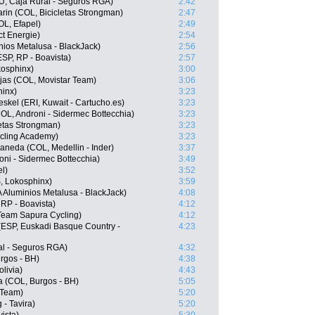
RU, Caja Rural - Seguros RGA)
2:42
in (COL, Bicicletas Strongman)
2:47
L, Efapel)
2:49
ct Energie)
2:54
ios Metalusa - BlackJack)
2:56
ESP, RP - Boavista)
2:57
kosphinx)
3:00
as (COL, Movistar Team)
3:06
hinx)
3:23
el (ERI, Kuwait - Cartucho.es)
3:23
OL, Androni - Sidermec Bottecchia)
3:23
letas Strongman)
3:23
ycling Academy)
3:23
aneda (COL, Medellin - Inder)
3:37
ni - Sidermec Bottecchia)
3:49
l)
3:52
, Lokosphinx)
3:59
 Aluminios Metalusa - BlackJack)
4:08
RP - Boavista)
4:12
 Team Sapura Cycling)
4:12
(ESP, Euskadi Basque Country -
4:23
al - Seguros RGA)
4:32
urgos - BH)
4:38
livia)
4:43
a (COL, Burgos - BH)
5:05
 Team)
5:20
 - Tavira)
5:20