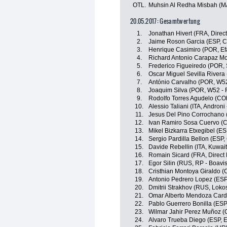
OTL.
Muhsin Al Redha Misbah (M
20.05.2017: Gesamtwertung
1.
Jonathan Hivert (FRA, Direc
2.
Jaime Roson Garcia (ESP, C
3.
Henrique Casimiro (POR, Ef
4.
Richard Antonio Carapaz M
5.
Frederico Figueiredo (POR, S
6.
Oscar Miguel Sevilla Rivera 
7.
António Carvalho (POR, W52
8.
Joaquim Silva (POR, W52 - 
9.
Rodolfo Torres Agudelo (COL
10.
Alessio Taliani (ITA, Androni
11.
Jesus Del Pino Corrochano 
12.
Ivan Ramiro Sosa Cuervo (C
13.
Mikel Bizkarra Etxegibel (E
14.
Sergio Pardilla Bellon (ESP
15.
Davide Rebellin (ITA, Kuwait
16.
Romain Sicard (FRA, Direct 
17.
Egor Silin (RUS, RP - Boavis
18.
Cristhian Montoya Giraldo (C
19.
Antonio Pedrero Lopez (ESP
20.
Dmitrii Strakhov (RUS, Loko
21.
Omar Alberto Mendoza Cardo
22.
Pablo Guerrero Bonilla (ESP,
23.
Wilmar Jahir Perez Muñoz (
24.
Alvaro Trueba Diego (ESP, E