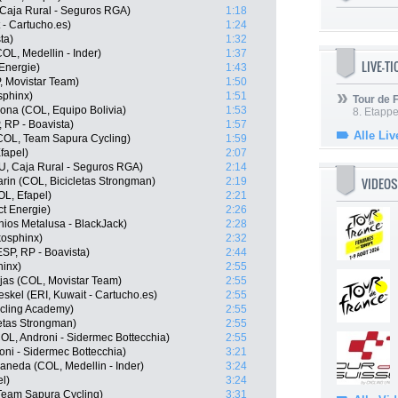
, Caja Rural - Seguros RGA)
1:18
 - Cartucho.es)
1:24
ta)
1:32
OL, Medellin - Inder)
1:37
LIVE-T
Energie)
1:43
, Movistar Team)
1:50
sphinx)
1:51
Tour de
na (COL, Equipo Bolivia)
1:53
8. Etappe
 RP - Boavista)
1:57
Alle Liv
COL, Team Sapura Cycling)
1:59
fapel)
2:07
RU, Caja Rural - Seguros RGA)
2:14
VIDEOS
in (COL, Bicicletas Strongman)
2:19
L, Efapel)
2:21
ct Energie)
2:26
ios Metalusa - BlackJack)
2:28
kosphinx)
2:32
ESP, RP - Boavista)
2:44
hinx)
2:55
as (COL, Movistar Team)
2:55
el (ERI, Kuwait - Cartucho.es)
2:55
ycling Academy)
2:55
letas Strongman)
2:55
OL, Androni - Sidermec Bottecchia)
2:55
ni - Sidermec Bottecchia)
3:21
aneda (COL, Medellin - Inder)
3:24
l)
3:24
 Team Sapura Cycling)
3:31