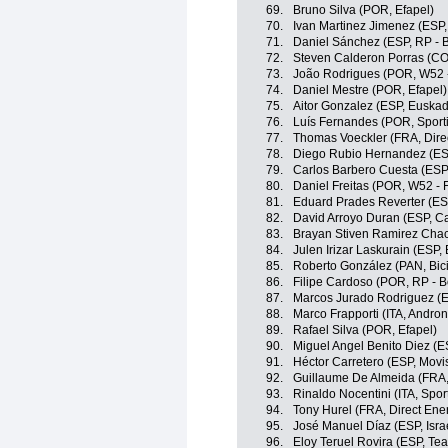
69.
Bruno Silva (POR, Efapel)
70.
Ivan Martinez Jimenez (ESP,
71.
Daniel Sánchez (ESP, RP - B
72.
Steven Calderon Porras (CO
73.
João Rodrigues (POR, W52 -
74.
Daniel Mestre (POR, Efapel)
75.
Aitor Gonzalez (ESP, Euskad
76.
Luís Fernandes (POR, Sporti
77.
Thomas Voeckler (FRA, Dire
78.
Diego Rubio Hernandez (ES
79.
Carlos Barbero Cuesta (ESP
80.
Daniel Freitas (POR, W52 - 
81.
Eduard Prades Reverter (ES
82.
David Arroyo Duran (ESP, C
83.
Brayan Stiven Ramirez Chaco
84.
Julen Irizar Laskurain (ESP
85.
Roberto González (PAN, Bic
86.
Filipe Cardoso (POR, RP - B
87.
Marcos Jurado Rodriguez (E
88.
Marco Frapporti (ITA, Andron
89.
Rafael Silva (POR, Efapel)
90.
Miguel Angel Benito Diez (E
91.
Héctor Carretero (ESP, Movi
92.
Guillaume De Almeida (FRA,
93.
Rinaldo Nocentini (ITA, Sport
94.
Tony Hurel (FRA, Direct Ene
95.
José Manuel Díaz (ESP, Isra
96.
Eloy Teruel Rovira (ESP, Te