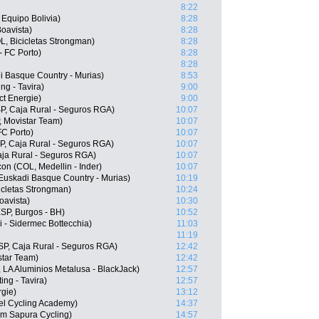
8:22
 Equipo Bolivia)
8:28
oavista)
8:28
L, Bicicletas Strongman)
8:28
 FC Porto)
8:28
8:28
i Basque Country - Murias)
8:53
ng - Tavira)
9:00
ct Energie)
9:00
P, Caja Rural - Seguros RGA)
10:07
, Movistar Team)
10:07
FC Porto)
10:07
P, Caja Rural - Seguros RGA)
10:07
aja Rural - Seguros RGA)
10:07
n (COL, Medellin - Inder)
10:07
, Euskadi Basque Country - Murias)
10:19
icletas Strongman)
10:24
oavista)
10:30
SP, Burgos - BH)
10:52
i - Sidermec Bottecchia)
11:03
11:19
SP, Caja Rural - Seguros RGA)
12:42
star Team)
12:42
 LA Aluminios Metalusa - BlackJack)
12:57
ing - Tavira)
12:57
rgie)
13:12
el Cycling Academy)
14:37
am Sapura Cycling)
14:57