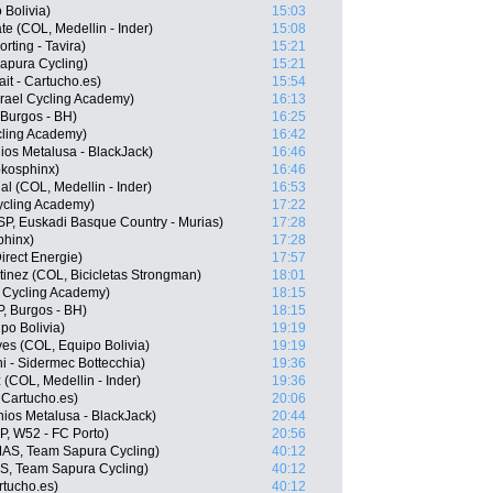
 Bolivia)
15:03
te (COL, Medellin - Inder)
15:08
rting - Tavira)
15:21
apura Cycling)
15:21
it - Cartucho.es)
15:54
srael Cycling Academy)
16:13
 Burgos - BH)
16:25
cling Academy)
16:42
ios Metalusa - BlackJack)
16:46
kosphinx)
16:46
l (COL, Medellin - Inder)
16:53
Cycling Academy)
17:22
SP, Euskadi Basque Country - Murias)
17:28
phinx)
17:28
irect Energie)
17:57
inez (COL, Bicicletas Strongman)
18:01
 Cycling Academy)
18:15
, Burgos - BH)
18:15
po Bolivia)
19:19
es (COL, Equipo Bolivia)
19:19
ni - Sidermec Bottecchia)
19:36
 (COL, Medellin - Inder)
19:36
 Cartucho.es)
20:06
ios Metalusa - BlackJack)
20:44
, W52 - FC Porto)
20:56
S, Team Sapura Cycling)
40:12
S, Team Sapura Cycling)
40:12
rtucho.es)
40:12