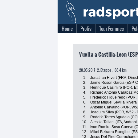
Home
Profis
Tour Femmes
Pol
Vuelta a Castilla-Leon (ESP
20.05.2017: 2. Etappe , 166.4 km
1.
Jonathan Hivert (FRA, Direc
2.
Jaime Roson Garcia (ESP, C
3.
Henrique Casimiro (POR, Ef
4.
Richard Antonio Carapaz M
5.
Frederico Figueiredo (POR, S
6.
Oscar Miguel Sevilla Rivera 
7.
António Carvalho (POR, W52
8.
Joaquim Silva (POR, W52 - 
9.
Rodolfo Torres Agudelo (COL
10.
Alessio Taliani (ITA, Androni
11.
Ivan Ramiro Sosa Cuervo (C
12.
Mikel Bizkarra Etxegibel (E
13.
Jesus Del Pino Corrochano 