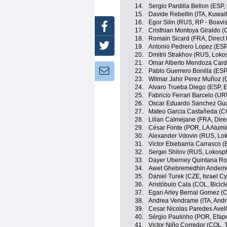
14.
Sergio Pardilla Bellon (ESP
15.
Davide Rebellin (ITA, Kuwait
16.
Egor Silin (RUS, RP - Boavis
Facebook
17.
Cristhian Montoya Giraldo (C
18.
Romain Sicard (FRA, Direct 
Twitter
19.
Antonio Pedrero Lopez (ESP
20.
Dmitrii Strakhov (RUS, Loko
21.
Omar Alberto Mendoza Cardo
Newsletter:
22.
Pablo Guerrero Bonilla (ESP,
23.
Wilmar Jahir Perez Muñoz (
24.
Alvaro Trueba Diego (ESP, E
25.
Fabricio Ferrari Barcelo (U
26.
Oscar Eduardo Sanchez Guar
27.
Mateo Garcia Castañeda (CO
28.
Lilian Calmejane (FRA, Dire
29.
César Fonte (POR, LA Alumin
30.
Alexander Vdovin (RUS, Lo
31.
Victor Etxebarria Carrasco (
32.
Sergei Shilov (RUS, Lokosp
33.
Dayer Uberney Quintana Roj
34.
Awet Ghebremedhin Andemesk
35.
Daniel Turek (CZE, Israel C
36.
Aristóbulo Cala (COL, Bicic
37.
Egan Arley Bernal Gomez (C
38.
Andrea Vendrame (ITA, Andro
39.
Cesar Nicolas Paredes Avell
40.
Sérgio Paulinho (POR, Efape
41.
Victor Niño Corredor (COL,