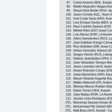
97.
Carlos Amurrio (BOL, Equipo
98.
Walter Alejandro Vargas Alza
99.
Shaun-Nick Bester (RSA, Spo
100.
Jason Christie (NZL, Team S
101.
Axel Costa Soria (ARG, Kuwa
102.
Luis Enrique Davila (MEX, I
103.
Raul Castrillo Sedano (ESP,
104.
Mihkel Räim (EST, Israel Cy
105.
Luís Afonso (POR, LA Alumin
106.
Artem Samolenkov (RUS, Lo
107.
Juan Esteban Arango Carvaja
108.
Roy Goldstein (ISR, Israel 
109.
Adrian Gonzalez Velasco (E
110.
Sergey Vdovin (RUS, Lokos
111.
Fabrice Jeandesboz (FRA, D
112.
Juan Sebastian Tamayo Mart
113.
Jason Lowndes (AUS, Israel
114.
Alvaro Robredo Crespo (ESP
115.
Julian Barrientos (ARG, Equi
116.
Marvin Orlando Angarita Rey
117.
Matteo Malucelli (ITA, Andro
118.
Weimar Alfonso Roldán Ortiz
119.
Edwin Torres (VEN, Kuwait -
120.
João Matias (POR, LA Alumin
121.
Jacobo Ucha Rodriguez (ESP
OTL.
Muhamad Zawawi Azman (MA
OTL.
Muhammad Fitri Saharil (MA
OTL.
Matt Boys (AUS, Kuwait - Ca