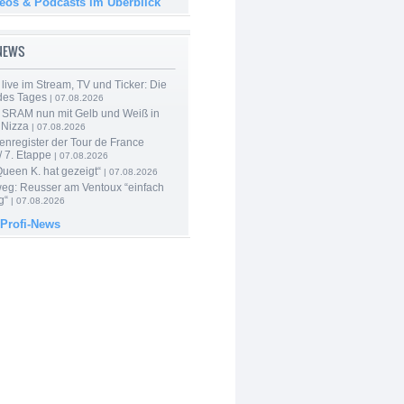
deos & Podcasts im Überblick
-NEWS
live im Stream, TV und Ticker: Die
des Tages
| 07.08.2026
 SRAM nun mit Gelb und Weiß in
 Nizza
| 07.08.2026
enregister der Tour de France
 7. Etappe
| 07.08.2026
Queen K. hat gezeigt“
| 07.08.2026
 weg: Reusser am Ventoux “einfach
g“
| 07.08.2026
 Profi-News