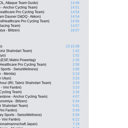
OL, Attaque Team Gusto)
14:46
 - Anchor Cycling Team)
14:51
althcare Pro Cycling Team)
14:54
eam Dauner D&DQ - Akkon)
14:54
edHealthcare Pro Cycling Team)
14:56
Racing Team)
14:57
ya - Blitzen)
16:07
o)
13:10:38
briz Shahrdari Team)
1:42
kyo)
1:52
 (ESP, Matrix Powertag)
2:35
dHealthcare Pro Cycling Team)
2:58
Sports - SwissWellness)
3:08
 - Merida)
3:19
m Ukyo)
3:20
our (IRI, Tabriz Shahrdari Team)
3:29
- Vini Fantini)
3:33
Cycling Team)
3:34
estone - Anchor Cycling Team)
4:07
nomiya - Blitzen)
5:34
iz Shahrdari Team)
5:41
ini Fantini)
5:59
y Sports - SwissWellness)
5:59
Vini Fantini)
6:22
ionalmannschaft Japan)
7:19