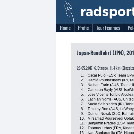
Home
Profis
Tour Femmes
Pol
Japan-Rundfahrt (JPN), 201
26.05.2017: 6. Etappe , 11.4 km (Einzelz
1.
Oscar Pujol (ESP, Team Uky
2.
Hamid Pourhashemi (IRI, Ta
3.
Nathan Earle (AUS, Team U
4.
Cameron Bayly (AUS, IsoWhe
5.
José Vicente Toribio Alcolea
6.
Lachlan Norris (AUS, Unite
7.
Saeid Safarzadeh (IRI, Tabr
8.
Timothy Roe (AUS, IsoWhey 
9.
Domen Novak (SLO, Bahrain
10.
Mirsamad Pourseyedi Golakh
11.
Benjamin Prades (ESP, Tea
12.
Thomas Lebas (FRA, Kinan 
13.
Ivan Santaromita (ITA, Nippo 