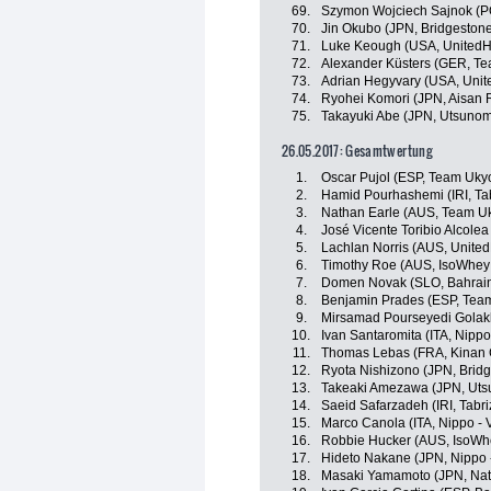
69.
Szymon Wojciech Sajnok (P
70.
Jin Okubo (JPN, Bridgestone
71.
Luke Keough (USA, UnitedHe
72.
Alexander Küsters (GER, T
73.
Adrian Hegyvary (USA, Unit
74.
Ryohei Komori (JPN, Aisan 
75.
Takayuki Abe (JPN, Utsunomi
26.05.2017: Gesamtwertung
1.
Oscar Pujol (ESP, Team Uky
2.
Hamid Pourhashemi (IRI, Ta
3.
Nathan Earle (AUS, Team U
4.
José Vicente Toribio Alcolea
5.
Lachlan Norris (AUS, Unite
6.
Timothy Roe (AUS, IsoWhey 
7.
Domen Novak (SLO, Bahrain
8.
Benjamin Prades (ESP, Tea
9.
Mirsamad Pourseyedi Golakh
10.
Ivan Santaromita (ITA, Nippo 
11.
Thomas Lebas (FRA, Kinan 
12.
Ryota Nishizono (JPN, Bridg
13.
Takeaki Amezawa (JPN, Utsu
14.
Saeid Safarzadeh (IRI, Tabr
15.
Marco Canola (ITA, Nippo - V
16.
Robbie Hucker (AUS, IsoWhe
17.
Hideto Nakane (JPN, Nippo - 
18.
Masaki Yamamoto (JPN, Nat