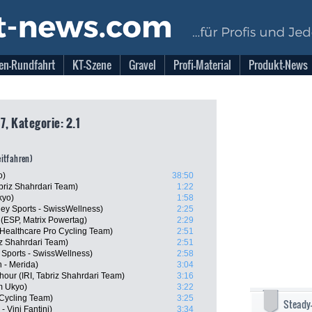
en-Rundfahrt
KT-Szene
Gravel
Profi-Material
Produkt-News
7, Kategorie: 2.1
eitfahren)
o)
38:50
briz Shahrdari Team)
1:22
kyo)
1:58
y Sports - SwissWellness)
2:25
 (ESP, Matrix Powertag)
2:29
dHealthcare Pro Cycling Team)
2:51
iz Shahrdari Team)
2:51
Sports - SwissWellness)
2:58
 - Merida)
3:04
our (IRI, Tabriz Shahrdari Team)
3:16
m Ukyo)
3:22
Cycling Team)
3:25
Steady
- Vini Fantini)
3:34