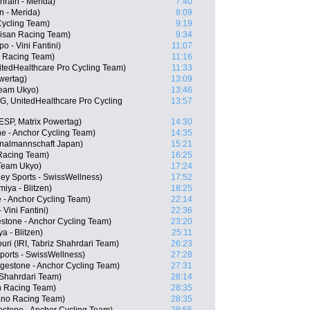
hrain - Merida)
7:40
n - Merida)
8:09
Cycling Team)
9:19
isan Racing Team)
9:34
 - Vini Fantini)
11:07
o Racing Team)
11:16
itedHealthcare Pro Cycling Team)
11:33
owertag)
13:09
Team Ukyo)
13:46
, UnitedHealthcare Pro Cycling
13:57
ESP, Matrix Powertag)
14:30
ne - Anchor Cycling Team)
14:35
onalmannschaft Japan)
15:21
Racing Team)
16:25
 Team Ukyo)
17:24
y Sports - SwissWellness)
17:52
iya - Blitzen)
18:25
 - Anchor Cycling Team)
22:14
 Vini Fantini)
22:36
stone - Anchor Cycling Team)
23:20
a - Blitzen)
25:11
 (IRI, Tabriz Shahrdari Team)
26:23
orts - SwissWellness)
27:28
dgestone - Anchor Cycling Team)
27:31
 Shahrdari Team)
28:14
n Racing Team)
28:35
ano Racing Team)
28:35