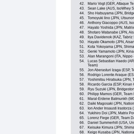
42.
Mario Vogt (GER, Attaque T
43.
Sean Lake (AUS, IsoWhey Sp
44.
Sho Hatsuyama (JPN, Bridge
45.
Tomoyuki Iino (JPN, Utsunom
46.
Anthony Giacoppo (AUS, Iso
47.
Hayato Yoshida (JPN, Matri
48.
Shotaro Watanabe (JPN, Ai
49.
Ilya Davidenok (KAZ, Tabriz
50.
Hayato Okamoto (JPN, Aisa
51.
Kota Yokoyama (JPN, Shim
52.
Genki Yamamoto (JPN, Kina
53.
Alan Marangoni (ITA, Nippo -
54.
Lucas Sebastian Haedo (ARG
Team)
55.
Jon Aberasturi Izaga (ESP, 
56.
Rodrigo Lorente Araque (ES
57.
Yoshimitsu Hiratsuka (JPN,
58.
Ricardo Garcia (ESP, Kinan
59.
Ryu Suzuki (JPN, Bridgesto
60.
Philipp Mamos (GER, Team 
61.
Maral-Erdene Batmunkh (MG
62.
Daiki Magosaki (JPN, Natio
63.
Ion Ander Insausti Irastorza 
64.
Yukihiro Doi (JPN, Matrix P
65.
Lorenz Fiege (GER, Team D
66.
Daniel Summerhill (USA, Un
67.
Keisuke Kimura (JPN, Shim
68.
Keigo Kusaba (JPN, Nation