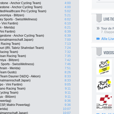
stone - Anchor Cycling Team)
4:00
estone - Anchor Cycling Team)
4:00
itedHealthcare Pro Cycling Team)
5:02
nomiya - Blitzen)
5:21
LIVE-T
y Sports - SwissWellness)
6:02
Vini Fantini)
6:10
n - Merida)
6:21
Tour de
ini Fantini)
6:39
7. Etappe
dgestone - Anchor Cycling Team)
6:39
Alle Liv
ionalmannschaft Japan)
7:00
o Racing Team)
7:13
 (IRI, Tabriz Shahrdari Team)
7:24
VIDEOS
Racing Team)
7:32
isan Racing Team)
7:35
iya - Blitzen)
7:42
 Sports - SwissWellness)
7:46
hrain - Merida)
7:51
 Team Gusto)
8:26
 Team Dauner D&DQ - Akkon)
8:33
onalmannschaft Japan)
8:33
 - Vini Fantini)
9:05
mano Racing Team)
9:11
Cycling Team)
9:11
a - Blitzen)
9:11
owertag)
9:36
ESP, Matrix Powertag)
9:36
erida)
10:07
nalmannschaft Japan)
10:07