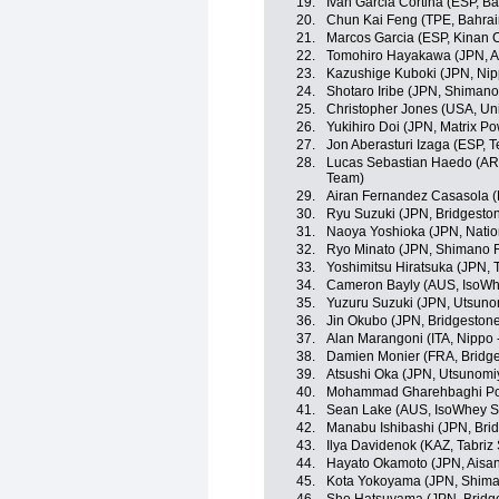
19.
Ivan Garcia Cortina (ESP, Ba
20.
Chun Kai Feng (TPE, Bahrai
21.
Marcos Garcia (ESP, Kinan 
22.
Tomohiro Hayakawa (JPN, A
23.
Kazushige Kuboki (JPN, Nippo
24.
Shotaro Iribe (JPN, Shiman
25.
Christopher Jones (USA, Un
26.
Yukihiro Doi (JPN, Matrix P
27.
Jon Aberasturi Izaga (ESP, 
28.
Lucas Sebastian Haedo (ARG
Team)
29.
Airan Fernandez Casasola (
30.
Ryu Suzuki (JPN, Bridgesto
31.
Naoya Yoshioka (JPN, Nati
32.
Ryo Minato (JPN, Shimano 
33.
Yoshimitsu Hiratsuka (JPN,
34.
Cameron Bayly (AUS, IsoWhe
35.
Yuzuru Suzuki (JPN, Utsunom
36.
Jin Okubo (JPN, Bridgestone
37.
Alan Marangoni (ITA, Nippo -
38.
Damien Monier (FRA, Bridge
39.
Atsushi Oka (JPN, Utsunomiy
40.
Mohammad Gharehbaghi Pouri
41.
Sean Lake (AUS, IsoWhey Sp
42.
Manabu Ishibashi (JPN, Bri
43.
Ilya Davidenok (KAZ, Tabriz
44.
Hayato Okamoto (JPN, Aisa
45.
Kota Yokoyama (JPN, Shim