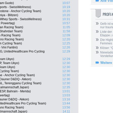
Alle Vi
eam Gusto)
10:07
orts - SwissWellness)
10:19
stone - Anchor Cycling Team)
10:20
PROFI
iya - Blitzen)
10:20
Whey Sports - SwissWellness)
10:31
x Powertag)
10:57
Gelb ist
san Racing Team)
11:05
nur trauri
 Shahrdari Team)
11:58
Liste der
n Racing Team)
12:09
Etappe
| 
ano Racing Team)
12:20
Die Highl
n Cycling Team)
12:25
Femmes
 Vini Fantini)
12:26
Klöser: “
, UnitedHealthcare Pro Cycling
12:29
Niewiado
Vorstell
Team Ukyo)
12:29
Weitere
P, Team Ukyo)
12:30
 Team Ukyo)
12:30
 Cycling Team)
12:30
ne - Anchor Cycling Team)
12:30
Dauner D&DQ - Akkon)
12:30
L, Terengganu Cycling Team)
12:30
nalmannschaft Japan)
12:35
(ESP, Bahrain - Merida)
13:01
owertag)
13:03
auner D&DQ - Akkon)
13:16
itedHealthcare Pro Cycling Team)
13:44
ano Racing Team)
13:56
almannschaft Japan)
14:11