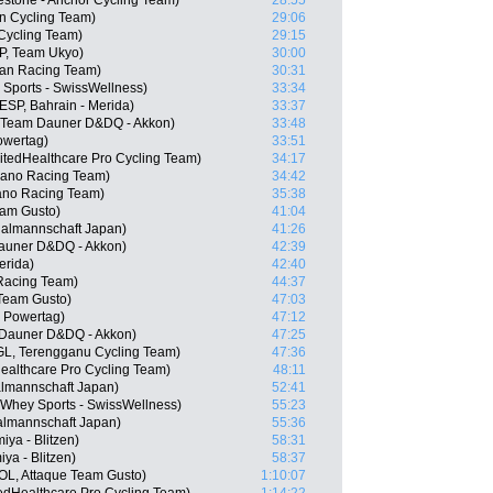
stone - Anchor Cycling Team)
28:55
n Cycling Team)
29:06
 Cycling Team)
29:15
P, Team Ukyo)
30:00
san Racing Team)
30:31
 Sports - SwissWellness)
33:34
(ESP, Bahrain - Merida)
33:37
 Team Dauner D&DQ - Akkon)
33:48
owertag)
33:51
itedHealthcare Pro Cycling Team)
34:17
mano Racing Team)
34:42
ano Racing Team)
35:38
eam Gusto)
41:04
nalmannschaft Japan)
41:26
auner D&DQ - Akkon)
42:39
erida)
42:40
Racing Team)
44:37
 Team Gusto)
47:03
x Powertag)
47:12
Dauner D&DQ - Akkon)
47:25
L, Terengganu Cycling Team)
47:36
althcare Pro Cycling Team)
48:11
almannschaft Japan)
52:41
Whey Sports - SwissWellness)
55:23
nalmannschaft Japan)
55:36
iya - Blitzen)
58:31
ya - Blitzen)
58:37
OL, Attaque Team Gusto)
1:10:07