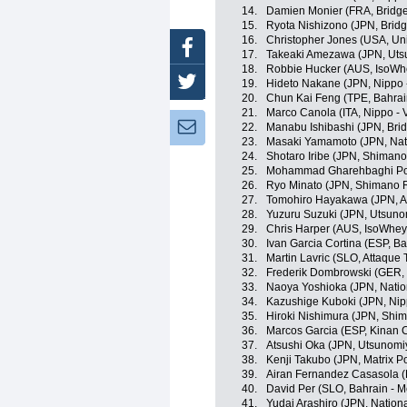
14.
Damien Monier (FRA, Bridge
15.
Ryota Nishizono (JPN, Bridg
16.
Christopher Jones (USA, Un
Facebook
17.
Takeaki Amezawa (JPN, Utsu
18.
Robbie Hucker (AUS, IsoWhe
Twitter
19.
Hideto Nakane (JPN, Nippo - 
20.
Chun Kai Feng (TPE, Bahrai
21.
Marco Canola (ITA, Nippo - V
Newsletter:
22.
Manabu Ishibashi (JPN, Bri
23.
Masaki Yamamoto (JPN, Nat
24.
Shotaro Iribe (JPN, Shiman
25.
Mohammad Gharehbaghi Pouri
26.
Ryo Minato (JPN, Shimano 
27.
Tomohiro Hayakawa (JPN, A
28.
Yuzuru Suzuki (JPN, Utsunom
29.
Chris Harper (AUS, IsoWhey
30.
Ivan Garcia Cortina (ESP, Ba
31.
Martin Lavric (SLO, Attaque
32.
Frederik Dombrowski (GER,
33.
Naoya Yoshioka (JPN, Nati
34.
Kazushige Kuboki (JPN, Nippo
35.
Hiroki Nishimura (JPN, Shi
36.
Marcos Garcia (ESP, Kinan 
37.
Atsushi Oka (JPN, Utsunomiy
38.
Kenji Takubo (JPN, Matrix P
39.
Airan Fernandez Casasola (
40.
David Per (SLO, Bahrain - M
41.
Yudai Arashiro (JPN, Natio