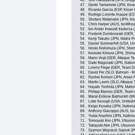
46.
Sho Hatsuyama (JPN, Bridge
47.
Genki Yamamoto (JPN, Kina
48.
Ricardo Garcia (ESP, Kinan
49.
Rodrigo Lorente Araque (ES
50.
Shotaro Watanabe (JPN, Ai
51.
Chris Harper (AUS, IsoWhey
52.
Ion Ander Insausti Irastorza 
53.
Frederik Dombrowski (GER,
54.
Kenji Takubo (JPN, Matrix P
55.
Daniel Summerhill (USA, Un
56.
Hiroki Nishimura (JPN, Shi
57.
Keisuke Kimura (JPN, Shim
58.
Mario Vogt (GER, Attaque T
59.
Daiki Magosaki (JPN, Natio
60.
Lorenz Fiege (GER, Team D
61.
David Per (SLO, Bahrain - M
62.
Ryohei Komori (JPN, Aisan 
63.
Martin Lavric (SLO, Attaque
64.
Hayato Yoshida (JPN, Matri
65.
Philipp Mamos (GER, Team 
66.
Maral-Erdene Batmunkh (MG
67.
Luke Keough (USA, UnitedHe
68.
Keigo Kusaba (JPN, Nation
69.
Anthony Giacoppo (AUS, Iso
70.
Yudai Arashiro (JPN, Natio
71.
Tomoyuki Iino (JPN, Utsunom
72.
Takayuki Abe (JPN, Utsunomi
73.
Szymon Wojciech Sajnok (P