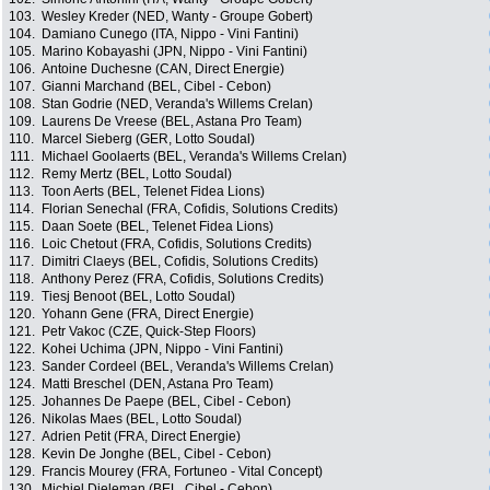
103.
Wesley Kreder (NED, Wanty - Groupe Gobert)
104.
Damiano Cunego (ITA, Nippo - Vini Fantini)
105.
Marino Kobayashi (JPN, Nippo - Vini Fantini)
106.
Antoine Duchesne (CAN, Direct Energie)
107.
Gianni Marchand (BEL, Cibel - Cebon)
108.
Stan Godrie (NED, Veranda's Willems Crelan)
109.
Laurens De Vreese (BEL, Astana Pro Team)
110.
Marcel Sieberg (GER, Lotto Soudal)
111.
Michael Goolaerts (BEL, Veranda's Willems Crelan)
112.
Remy Mertz (BEL, Lotto Soudal)
113.
Toon Aerts (BEL, Telenet Fidea Lions)
114.
Florian Senechal (FRA, Cofidis, Solutions Credits)
115.
Daan Soete (BEL, Telenet Fidea Lions)
116.
Loic Chetout (FRA, Cofidis, Solutions Credits)
117.
Dimitri Claeys (BEL, Cofidis, Solutions Credits)
118.
Anthony Perez (FRA, Cofidis, Solutions Credits)
119.
Tiesj Benoot (BEL, Lotto Soudal)
120.
Yohann Gene (FRA, Direct Energie)
121.
Petr Vakoc (CZE, Quick-Step Floors)
122.
Kohei Uchima (JPN, Nippo - Vini Fantini)
123.
Sander Cordeel (BEL, Veranda's Willems Crelan)
124.
Matti Breschel (DEN, Astana Pro Team)
125.
Johannes De Paepe (BEL, Cibel - Cebon)
126.
Nikolas Maes (BEL, Lotto Soudal)
127.
Adrien Petit (FRA, Direct Energie)
128.
Kevin De Jonghe (BEL, Cibel - Cebon)
129.
Francis Mourey (FRA, Fortuneo - Vital Concept)
130.
Michiel Dieleman (BEL, Cibel - Cebon)