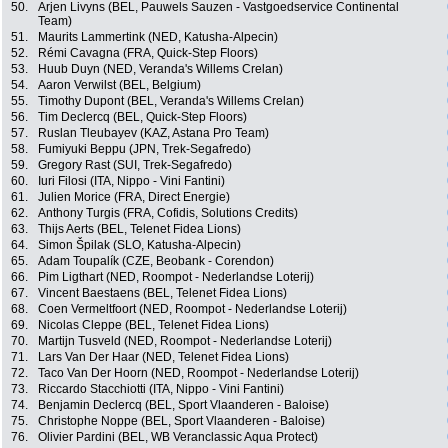
50.
Arjen Livyns (BEL, Pauwels Sauzen - Vastgoedservice Continental
Team)
51.
Maurits Lammertink (NED, Katusha-Alpecin)
52.
Rémi Cavagna (FRA, Quick-Step Floors)
53.
Huub Duyn (NED, Veranda's Willems Crelan)
54.
Aaron Verwilst (BEL, Belgium)
55.
Timothy Dupont (BEL, Veranda's Willems Crelan)
56.
Tim Declercq (BEL, Quick-Step Floors)
57.
Ruslan Tleubayev (KAZ, Astana Pro Team)
58.
Fumiyuki Beppu (JPN, Trek-Segafredo)
59.
Gregory Rast (SUI, Trek-Segafredo)
60.
Iuri Filosi (ITA, Nippo - Vini Fantini)
61.
Julien Morice (FRA, Direct Energie)
62.
Anthony Turgis (FRA, Cofidis, Solutions Credits)
63.
Thijs Aerts (BEL, Telenet Fidea Lions)
64.
Simon Špilak (SLO, Katusha-Alpecin)
65.
Adam Toupalík (CZE, Beobank - Corendon)
66.
Pim Ligthart (NED, Roompot - Nederlandse Loterij)
67.
Vincent Baestaens (BEL, Telenet Fidea Lions)
68.
Coen Vermeltfoort (NED, Roompot - Nederlandse Loterij)
69.
Nicolas Cleppe (BEL, Telenet Fidea Lions)
70.
Martijn Tusveld (NED, Roompot - Nederlandse Loterij)
71.
Lars Van Der Haar (NED, Telenet Fidea Lions)
72.
Taco Van Der Hoorn (NED, Roompot - Nederlandse Loterij)
73.
Riccardo Stacchiotti (ITA, Nippo - Vini Fantini)
74.
Benjamin Declercq (BEL, Sport Vlaanderen - Baloise)
75.
Christophe Noppe (BEL, Sport Vlaanderen - Baloise)
76.
Olivier Pardini (BEL, WB Veranclassic Aqua Protect)