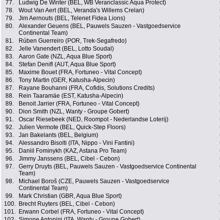
77.
Ludwig De Winter (BEL, WB Veranclassic Aqua Protect)
78.
Wout Van Aert (BEL, Veranda's Willems Crelan)
79.
Jim Aernouts (BEL, Telenet Fidea Lions)
80.
Alexander Geuens (BEL, Pauwels Sauzen - Vastgoedservice
Continental Team)
81.
Rúben Guerreiro (POR, Trek-Segafredo)
82.
Jelle Vanendert (BEL, Lotto Soudal)
83.
Aaron Gate (NZL, Aqua Blue Sport)
84.
Stefan Denifl (AUT, Aqua Blue Sport)
85.
Maxime Bouet (FRA, Fortuneo - Vital Concept)
86.
Tony Martin (GER, Katusha-Alpecin)
87.
Rayane Bouhanni (FRA, Cofidis, Solutions Credits)
88.
Rein Taaramäe (EST, Katusha-Alpecin)
89.
Benoit Jarrier (FRA, Fortuneo - Vital Concept)
90.
Dion Smith (NZL, Wanty - Groupe Gobert)
91.
Oscar Riesebeek (NED, Roompot - Nederlandse Loterij)
92.
Julien Vermote (BEL, Quick-Step Floors)
93.
Jan Bakelants (BEL, Belgium)
94.
Alessandro Bisolti (ITA, Nippo - Vini Fantini)
95.
Daniil Fominykh (KAZ, Astana Pro Team)
96.
Jimmy Janssens (BEL, Cibel - Cebon)
97.
Gerry Druyts (BEL, Pauwels Sauzen - Vastgoedservice Continental
Team)
98.
Michael Boroš (CZE, Pauwels Sauzen - Vastgoedservice
Continental Team)
99.
Mark Christian (GBR, Aqua Blue Sport)
100.
Brecht Ruyters (BEL, Cibel - Cebon)
101.
Erwann Corbel (FRA, Fortuneo - Vital Concept)
102.
Simone Antonini (ITA, Wanty - Groupe Gobert)