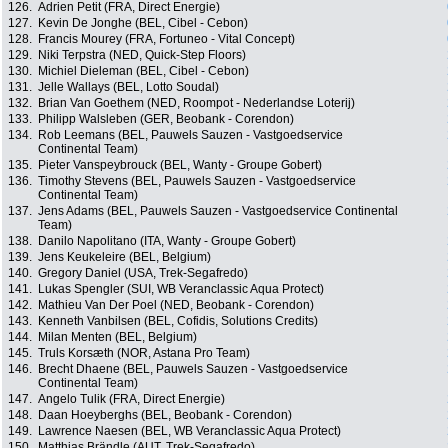
126.
Adrien Petit (FRA, Direct Energie)
127.
Kevin De Jonghe (BEL, Cibel - Cebon)
128.
Francis Mourey (FRA, Fortuneo - Vital Concept)
129.
Niki Terpstra (NED, Quick-Step Floors)
130.
Michiel Dieleman (BEL, Cibel - Cebon)
131.
Jelle Wallays (BEL, Lotto Soudal)
132.
Brian Van Goethem (NED, Roompot - Nederlandse Loterij)
133.
Philipp Walsleben (GER, Beobank - Corendon)
134.
Rob Leemans (BEL, Pauwels Sauzen - Vastgoedservice
Continental Team)
135.
Pieter Vanspeybrouck (BEL, Wanty - Groupe Gobert)
136.
Timothy Stevens (BEL, Pauwels Sauzen - Vastgoedservice
Continental Team)
137.
Jens Adams (BEL, Pauwels Sauzen - Vastgoedservice Continental
Team)
138.
Danilo Napolitano (ITA, Wanty - Groupe Gobert)
139.
Jens Keukeleire (BEL, Belgium)
140.
Gregory Daniel (USA, Trek-Segafredo)
141.
Lukas Spengler (SUI, WB Veranclassic Aqua Protect)
142.
Mathieu Van Der Poel (NED, Beobank - Corendon)
143.
Kenneth Vanbilsen (BEL, Cofidis, Solutions Credits)
144.
Milan Menten (BEL, Belgium)
145.
Truls Korsæth (NOR, Astana Pro Team)
146.
Brecht Dhaene (BEL, Pauwels Sauzen - Vastgoedservice
Continental Team)
147.
Angelo Tulik (FRA, Direct Energie)
148.
Daan Hoeyberghs (BEL, Beobank - Corendon)
149.
Lawrence Naesen (BEL, WB Veranclassic Aqua Protect)
150.
Matthias Brändle (AUT, Trek-Segafredo)