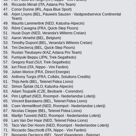
46.
Riccardo Minali (ITA, Astana Pro Team)
47.
Conor Dunne (IRL, Aqua Blue Sport)
48.
Arjen Livyns (BEL, Pauwels Sauzen - Vastgoedservice Continental
Team)
49.
Maurits Lammertink (NED, Katusha-Alpecin)
50.
Rémi Cavagna (FRA, Quick-Step Floors)
51.
Huub Duyn (NED, Veranda's Willems Crelan)
52.
Aaron Verwilst (BEL, Belgium)
53.
Timothy Dupont (BEL, Veranda's Willems Crelan)
54.
Tim Declercq (BEL, Quick-Step Floors)
55.
Ruslan Tleubayev (KAZ, Astana Pro Team)
56.
Fumiyuki Beppu (JPN, Trek-Segafredo)
57.
Gregory Rast (SUI, Trek-Segafredo)
58.
Iuri Filosi (ITA, Nippo - Vini Fantini)
59.
Julien Morice (FRA, Direct Energie)
60.
Anthony Turgis (FRA, Cofidis, Solutions Credits)
61.
Thijs Aerts (BEL, Telenet Fidea Lions)
62.
Simon Špilak (SLO, Katusha-Alpecin)
63.
Adam Toupalík (CZE, Beobank - Corendon)
64.
Pim Ligthart (NED, Roompot - Nederlandse Loterij)
65.
Vincent Baestaens (BEL, Telenet Fidea Lions)
66.
Coen Vermeltfoort (NED, Roompot - Nederlandse Loterij)
67.
Nicolas Cleppe (BEL, Telenet Fidea Lions)
68.
Martijn Tusveld (NED, Roompot - Nederlandse Loterij)
69.
Lars Van Der Haar (NED, Telenet Fidea Lions)
70.
Taco Van Der Hoorn (NED, Roompot - Nederlandse Loterij)
71.
Riccardo Stacchiotti (ITA, Nippo - Vini Fantini)
72.
Benjamin Declercq (BEL, Sport Vlaanderen - Baloise)