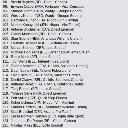
98.
Brecht Ruyters (BEL, Cibel - Cebon)
99.
Erwann Corbel (FRA, Fortuneo - Vital Concept)
100.
Simone Antonini (ITA, Wanty - Groupe Gobert)
101.
Wesley Kreder (NED, Wanty - Groupe Gobert)
102.
Damiano Cunego (ITA, Nippo - Vini Fantini)
103.
Marino Kobayashi (JPN, Nippo - Vini Fantini)
104.
Antoine Duchesne (CAN, Direct Energie)
105.
Gianni Marchand (BEL, Cibel - Cebon)
106.
Stan Godrie (NED, Veranda's Willems Crelan)
107.
Laurens De Vreese (BEL, Astana Pro Team)
108.
Marcel Sieberg (GER, Lotto Soudal)
109.
Michael Goolaerts (BEL, Veranda's Willems Crelan)
110.
Remy Mertz (BEL, Lotto Soudal)
111.
Toon Aerts (BEL, Telenet Fidea Lions)
112.
Florian Senechal (FRA, Cofidis, Solutions Credits)
113.
Daan Soete (BEL, Telenet Fidea Lions)
114.
Loic Chetout (FRA, Cofidis, Solutions Credits)
115.
Dimitri Claeys (BEL, Cofidis, Solutions Credits)
116.
Anthony Perez (FRA, Cofidis, Solutions Credits)
117.
Tiesj Benoot (BEL, Lotto Soudal)
118.
Yohann Gene (FRA, Direct Energie)
119.
Petr Vakoc (CZE, Quick-Step Floors)
120.
Kohei Uchima (JPN, Nippo - Vini Fantini)
121.
Sander Cordeel (BEL, Veranda's Willems Crelan)
122.
Matti Breschel (DEN, Astana Pro Team)
123.
Lasse Norman Hansen (DEN, Aqua Blue Sport)
124.
Johannes De Paepe (BEL, Cibel - Cebon)
125.
Nikolas Maes (BEL, Lotto Soudal)