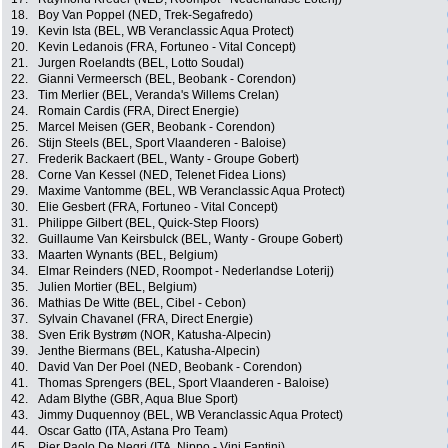
18.
Boy Van Poppel (NED, Trek-Segafredo)
19.
Kevin Ista (BEL, WB Veranclassic Aqua Protect)
20.
Kevin Ledanois (FRA, Fortuneo - Vital Concept)
21.
Jurgen Roelandts (BEL, Lotto Soudal)
22.
Gianni Vermeersch (BEL, Beobank - Corendon)
23.
Tim Merlier (BEL, Veranda's Willems Crelan)
24.
Romain Cardis (FRA, Direct Energie)
25.
Marcel Meisen (GER, Beobank - Corendon)
26.
Stijn Steels (BEL, Sport Vlaanderen - Baloise)
27.
Frederik Backaert (BEL, Wanty - Groupe Gobert)
28.
Corne Van Kessel (NED, Telenet Fidea Lions)
29.
Maxime Vantomme (BEL, WB Veranclassic Aqua Protect)
30.
Elie Gesbert (FRA, Fortuneo - Vital Concept)
31.
Philippe Gilbert (BEL, Quick-Step Floors)
32.
Guillaume Van Keirsbulck (BEL, Wanty - Groupe Gobert)
33.
Maarten Wynants (BEL, Belgium)
34.
Elmar Reinders (NED, Roompot - Nederlandse Loterij)
35.
Julien Mortier (BEL, Belgium)
36.
Mathias De Witte (BEL, Cibel - Cebon)
37.
Sylvain Chavanel (FRA, Direct Energie)
38.
Sven Erik Bystrøm (NOR, Katusha-Alpecin)
39.
Jenthe Biermans (BEL, Katusha-Alpecin)
40.
David Van Der Poel (NED, Beobank - Corendon)
41.
Thomas Sprengers (BEL, Sport Vlaanderen - Baloise)
42.
Adam Blythe (GBR, Aqua Blue Sport)
43.
Jimmy Duquennoy (BEL, WB Veranclassic Aqua Protect)
44.
Oscar Gatto (ITA, Astana Pro Team)
45.
Pier Paolo De Negri (ITA, Nippo - Vini Fantini)