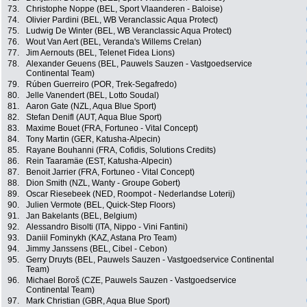
73.
Christophe Noppe (BEL, Sport Vlaanderen - Baloise)
74.
Olivier Pardini (BEL, WB Veranclassic Aqua Protect)
75.
Ludwig De Winter (BEL, WB Veranclassic Aqua Protect)
76.
Wout Van Aert (BEL, Veranda's Willems Crelan)
77.
Jim Aernouts (BEL, Telenet Fidea Lions)
78.
Alexander Geuens (BEL, Pauwels Sauzen - Vastgoedservice
Continental Team)
79.
Rúben Guerreiro (POR, Trek-Segafredo)
80.
Jelle Vanendert (BEL, Lotto Soudal)
81.
Aaron Gate (NZL, Aqua Blue Sport)
82.
Stefan Denifl (AUT, Aqua Blue Sport)
83.
Maxime Bouet (FRA, Fortuneo - Vital Concept)
84.
Tony Martin (GER, Katusha-Alpecin)
85.
Rayane Bouhanni (FRA, Cofidis, Solutions Credits)
86.
Rein Taaramäe (EST, Katusha-Alpecin)
87.
Benoit Jarrier (FRA, Fortuneo - Vital Concept)
88.
Dion Smith (NZL, Wanty - Groupe Gobert)
89.
Oscar Riesebeek (NED, Roompot - Nederlandse Loterij)
90.
Julien Vermote (BEL, Quick-Step Floors)
91.
Jan Bakelants (BEL, Belgium)
92.
Alessandro Bisolti (ITA, Nippo - Vini Fantini)
93.
Daniil Fominykh (KAZ, Astana Pro Team)
94.
Jimmy Janssens (BEL, Cibel - Cebon)
95.
Gerry Druyts (BEL, Pauwels Sauzen - Vastgoedservice Continental
Team)
96.
Michael Boroš (CZE, Pauwels Sauzen - Vastgoedservice
Continental Team)
97.
Mark Christian (GBR, Aqua Blue Sport)