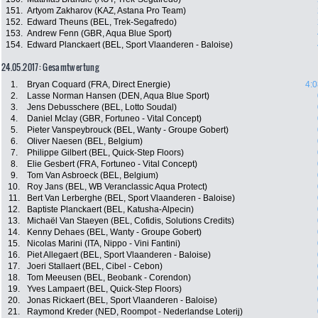
151.
Artyom Zakharov (KAZ, Astana Pro Team)
152.
Edward Theuns (BEL, Trek-Segafredo)
153.
Andrew Fenn (GBR, Aqua Blue Sport)
154.
Edward Planckaert (BEL, Sport Vlaanderen - Baloise)
24.05.2017: Gesamtwertung
1.
Bryan Coquard (FRA, Direct Energie)
4:0
2.
Lasse Norman Hansen (DEN, Aqua Blue Sport)
3.
Jens Debusschere (BEL, Lotto Soudal)
4.
Daniel Mclay (GBR, Fortuneo - Vital Concept)
5.
Pieter Vanspeybrouck (BEL, Wanty - Groupe Gobert)
6.
Oliver Naesen (BEL, Belgium)
7.
Philippe Gilbert (BEL, Quick-Step Floors)
8.
Elie Gesbert (FRA, Fortuneo - Vital Concept)
9.
Tom Van Asbroeck (BEL, Belgium)
10.
Roy Jans (BEL, WB Veranclassic Aqua Protect)
11.
Bert Van Lerberghe (BEL, Sport Vlaanderen - Baloise)
12.
Baptiste Planckaert (BEL, Katusha-Alpecin)
13.
Michaël Van Staeyen (BEL, Cofidis, Solutions Credits)
14.
Kenny Dehaes (BEL, Wanty - Groupe Gobert)
15.
Nicolas Marini (ITA, Nippo - Vini Fantini)
16.
Piet Allegaert (BEL, Sport Vlaanderen - Baloise)
17.
Joeri Stallaert (BEL, Cibel - Cebon)
18.
Tom Meeusen (BEL, Beobank - Corendon)
19.
Yves Lampaert (BEL, Quick-Step Floors)
20.
Jonas Rickaert (BEL, Sport Vlaanderen - Baloise)
21.
Raymond Kreder (NED, Roompot - Nederlandse Loterij)