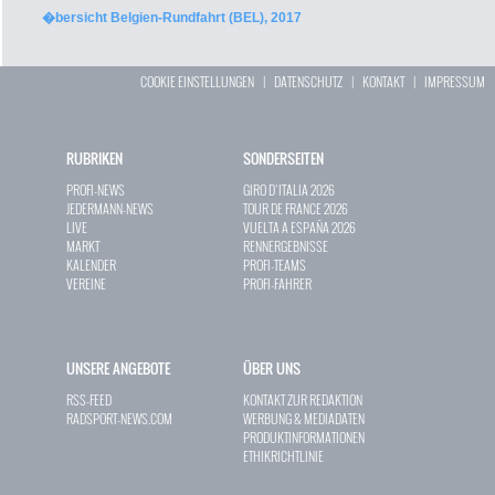
�bersicht Belgien-Rundfahrt (BEL), 2017
COOKIE EINSTELLUNGEN
|
DATENSCHUTZ
|
KONTAKT
|
IMPRESSUM
RUBRIKEN
SONDERSEITEN
PROFI-NEWS
GIRO D`ITALIA 2026
JEDERMANN-NEWS
TOUR DE FRANCE 2026
LIVE
VUELTA A ESPAÑA 2026
MARKT
RENNERGEBNISSE
KALENDER
PROFI-TEAMS
VEREINE
PROFI-FAHRER
UNSERE ANGEBOTE
ÜBER UNS
RSS-FEED
KONTAKT ZUR REDAKTION
RADSPORT-NEWS.COM
WERBUNG & MEDIADATEN
PRODUKTINFORMATIONEN
ETHIKRICHTLINIE