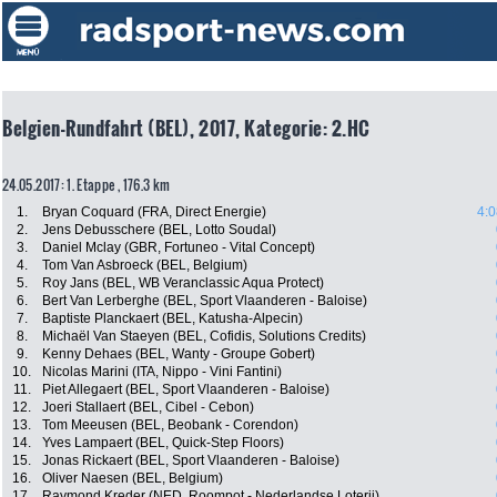
Belgien-Rundfahrt (BEL), 2017, Kategorie: 2.HC
24.05.2017: 1. Etappe , 176.3 km
1.
Bryan Coquard (FRA, Direct Energie)
4:0
2.
Jens Debusschere (BEL, Lotto Soudal)
3.
Daniel Mclay (GBR, Fortuneo - Vital Concept)
4.
Tom Van Asbroeck (BEL, Belgium)
5.
Roy Jans (BEL, WB Veranclassic Aqua Protect)
6.
Bert Van Lerberghe (BEL, Sport Vlaanderen - Baloise)
7.
Baptiste Planckaert (BEL, Katusha-Alpecin)
8.
Michaël Van Staeyen (BEL, Cofidis, Solutions Credits)
9.
Kenny Dehaes (BEL, Wanty - Groupe Gobert)
10.
Nicolas Marini (ITA, Nippo - Vini Fantini)
11.
Piet Allegaert (BEL, Sport Vlaanderen - Baloise)
12.
Joeri Stallaert (BEL, Cibel - Cebon)
13.
Tom Meeusen (BEL, Beobank - Corendon)
14.
Yves Lampaert (BEL, Quick-Step Floors)
15.
Jonas Rickaert (BEL, Sport Vlaanderen - Baloise)
16.
Oliver Naesen (BEL, Belgium)
17.
Raymond Kreder (NED, Roompot - Nederlandse Loterij)