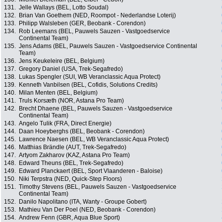
131.
Jelle Wallays (BEL, Lotto Soudal)
132.
Brian Van Goethem (NED, Roompot - Nederlandse Loterij)
133.
Philipp Walsleben (GER, Beobank - Corendon)
134.
Rob Leemans (BEL, Pauwels Sauzen - Vastgoedservice
Continental Team)
135.
Jens Adams (BEL, Pauwels Sauzen - Vastgoedservice Continental
Team)
136.
Jens Keukeleire (BEL, Belgium)
137.
Gregory Daniel (USA, Trek-Segafredo)
138.
Lukas Spengler (SUI, WB Veranclassic Aqua Protect)
139.
Kenneth Vanbilsen (BEL, Cofidis, Solutions Credits)
140.
Milan Menten (BEL, Belgium)
141.
Truls Korsæth (NOR, Astana Pro Team)
142.
Brecht Dhaene (BEL, Pauwels Sauzen - Vastgoedservice
Continental Team)
143.
Angelo Tulik (FRA, Direct Energie)
144.
Daan Hoeyberghs (BEL, Beobank - Corendon)
145.
Lawrence Naesen (BEL, WB Veranclassic Aqua Protect)
146.
Matthias Brändle (AUT, Trek-Segafredo)
147.
Artyom Zakharov (KAZ, Astana Pro Team)
148.
Edward Theuns (BEL, Trek-Segafredo)
149.
Edward Planckaert (BEL, Sport Vlaanderen - Baloise)
150.
Niki Terpstra (NED, Quick-Step Floors)
151.
Timothy Stevens (BEL, Pauwels Sauzen - Vastgoedservice
Continental Team)
152.
Danilo Napolitano (ITA, Wanty - Groupe Gobert)
153.
Mathieu Van Der Poel (NED, Beobank - Corendon)
154.
Andrew Fenn (GBR, Aqua Blue Sport)