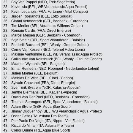
22.
Boy Van Poppel (NED, Trek-Segafredo)
23.
Kevin Ista (BEL, WB Veranclassic Aqua Protect)
24.
Kevin Ledanois (FRA, Fortuneo - Vital Concept)
25.
Jurgen Roelandts (BEL, Lotto Soudal)
26.
Gianni Vermeersch (BEL, Beobank - Corendon)
27.
Tim Merlier (BEL, Veranda's Willems Crelan)
28.
Romain Cardis (FRA, Direct Energie)
29.
Marcel Meisen (GER, Beobank - Corendon)
30.
Stijn Steels (BEL, Sport Vlaanderen - Baloise)
31.
Frederik Backaert (BEL, Wanty - Groupe Gobert)
32.
Corne Van Kessel (NED, Telenet Fidea Lions)
33.
Maxime Vantomme (BEL, WB Veranclassic Aqua Protect)
34.
Guillaume Van Keirsbulck (BEL, Wanty - Groupe Gobert)
35.
Maarten Wynants (BEL, Belgium)
36.
Elmar Reinders (NED, Roompot - Nederlandse Loterij)
37.
Julien Mortier (BEL, Belgium)
38.
Mathias De Witte (BEL, Cibel - Cebon)
39.
Sylvain Chavanel (FRA, Direct Energie)
40.
Sven Erik Bystrøm (NOR, Katusha-Alpecin)
41.
Jenthe Biermans (BEL, Katusha-Alpecin)
42.
David Van Der Poel (NED, Beobank - Corendon)
43.
Thomas Sprengers (BEL, Sport Vlaanderen - Baloise)
44.
Adam Blythe (GBR, Aqua Blue Sport)
45.
Jimmy Duquennoy (BEL, WB Veranclassic Aqua Protect)
46.
Oscar Gatto (ITA, Astana Pro Team)
47.
Pier Paolo De Negri (ITA, Nippo - Vini Fantini)
48.
Riccardo Minali (ITA, Astana Pro Team)
49.
Conor Dunne (IRL, Aqua Blue Sport)