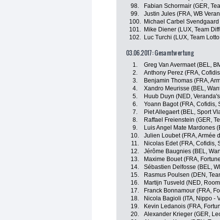
98.
Fabian Schormair (GER, Tea
99.
Justin Jules (FRA, WB Veran
100.
Michael Carbel Svendgaard
101.
Mike Diener (LUX, Team Dif
102.
Luc Turchi (LUX, Team Lotto
03.06.2017: Gesamtwertung
1.
Greg Van Avermaet (BEL, B
2.
Anthony Perez (FRA, Cofidis,
3.
Benjamin Thomas (FRA, Arm
4.
Xandro Meurisse (BEL, Want
5.
Huub Duyn (NED, Veranda's
6.
Yoann Bagot (FRA, Cofidis, S
7.
Piet Allegaert (BEL, Sport V
8.
Raffael Freienstein (GER, T
9.
Luis Angel Mate Mardones (ES
10.
Julien Loubet (FRA, Armée d
11.
Nicolas Edet (FRA, Cofidis, 
12.
Jérôme Baugnies (BEL, Want
13.
Maxime Bouet (FRA, Fortuneo
14.
Sébastien Delfosse (BEL, WB
15.
Rasmus Poulsen (DEN, Tea
16.
Martijn Tusveld (NED, Roomp
17.
Franck Bonnamour (FRA, For
18.
Nicola Bagioli (ITA, Nippo - V
19.
Kevin Ledanois (FRA, Fortun
20.
Alexander Krieger (GER, Le