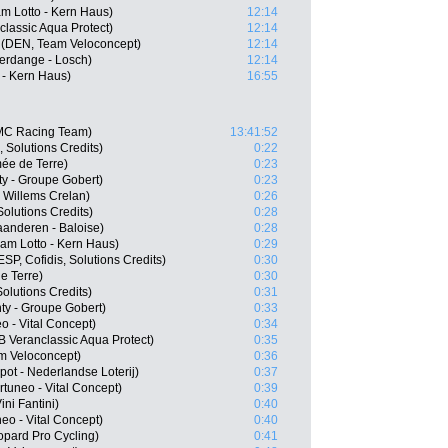
m Lotto - Kern Haus)
12:14
classic Aqua Protect)
12:14
 (DEN, Team Veloconcept)
12:14
ferdange - Losch)
12:14
 - Kern Haus)
16:55
MC Racing Team)
13:41:52
 Solutions Credits)
0:22
ée de Terre)
0:23
y - Groupe Gobert)
0:23
 Willems Crelan)
0:26
olutions Credits)
0:28
laanderen - Baloise)
0:28
eam Lotto - Kern Haus)
0:29
P, Cofidis, Solutions Credits)
0:30
e Terre)
0:30
Solutions Credits)
0:31
y - Groupe Gobert)
0:33
 - Vital Concept)
0:34
 Veranclassic Aqua Protect)
0:35
m Veloconcept)
0:36
ot - Nederlandse Loterij)
0:37
tuneo - Vital Concept)
0:39
ini Fantini)
0:40
eo - Vital Concept)
0:40
opard Pro Cycling)
0:41