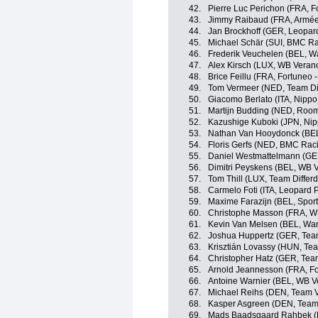
42.
Pierre Luc Perichon (FRA, Fo
43.
Jimmy Raibaud (FRA, Armée
44.
Jan Brockhoff (GER, Leopard
45.
Michael Schär (SUI, BMC R
46.
Frederik Veuchelen (BEL, W
47.
Alex Kirsch (LUX, WB Veranc
48.
Brice Feillu (FRA, Fortuneo -
49.
Tom Vermeer (NED, Team Dif
50.
Giacomo Berlato (ITA, Nippo -
51.
Martijn Budding (NED, Roomp
52.
Kazushige Kuboki (JPN, Nippo
53.
Nathan Van Hooydonck (BE
54.
Floris Gerfs (NED, BMC Rac
55.
Daniel Westmattelmann (GER
56.
Dimitri Peyskens (BEL, WB V
57.
Tom Thill (LUX, Team Differ
58.
Carmelo Foti (ITA, Leopard 
59.
Maxime Farazijn (BEL, Sport
60.
Christophe Masson (FRA, WB
61.
Kevin Van Melsen (BEL, Wan
62.
Joshua Huppertz (GER, Team
63.
Krisztián Lovassy (HUN, Tea
64.
Christopher Hatz (GER, Team
65.
Arnold Jeannesson (FRA, For
66.
Antoine Warnier (BEL, WB Ve
67.
Michael Reihs (DEN, Team 
68.
Kasper Asgreen (DEN, Team
69.
Mads Baadsgaard Rahbek (