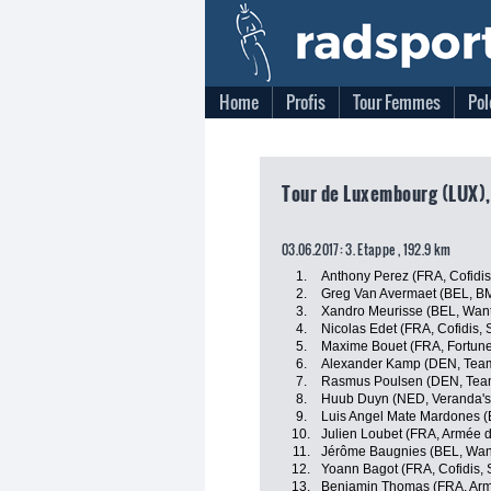
Home
Profis
Tour Femmes
Pol
Tour de Luxembourg (LUX),
03.06.2017: 3. Etappe , 192.9 km
1.
Anthony Perez (FRA, Cofidis,
2.
Greg Van Avermaet (BEL, B
3.
Xandro Meurisse (BEL, Want
4.
Nicolas Edet (FRA, Cofidis, 
5.
Maxime Bouet (FRA, Fortuneo
6.
Alexander Kamp (DEN, Team
7.
Rasmus Poulsen (DEN, Tea
8.
Huub Duyn (NED, Veranda's
9.
Luis Angel Mate Mardones (ES
10.
Julien Loubet (FRA, Armée d
11.
Jérôme Baugnies (BEL, Want
12.
Yoann Bagot (FRA, Cofidis, S
13.
Benjamin Thomas (FRA, Arm