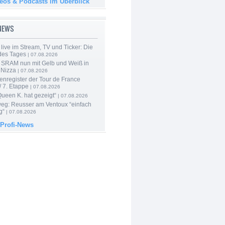
deos & Podcasts im Überblick
-NEWS
live im Stream, TV und Ticker: Die
des Tages
| 07.08.2026
 SRAM nun mit Gelb und Weiß in
 Nizza
| 07.08.2026
enregister der Tour de France
 7. Etappe
| 07.08.2026
Queen K. hat gezeigt“
| 07.08.2026
 weg: Reusser am Ventoux “einfach
g“
| 07.08.2026
 Profi-News