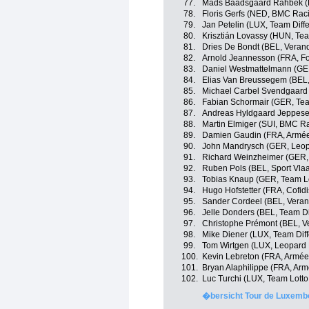
77.
Mads Baadsgaard Rahbek (
78.
Floris Gerfs (NED, BMC Rac
79.
Jan Petelin (LUX, Team Diff
80.
Krisztián Lovassy (HUN, Tea
81.
Dries De Bondt (BEL, Verand
82.
Arnold Jeannesson (FRA, For
83.
Daniel Westmattelmann (GER
84.
Elias Van Breussegem (BEL,
85.
Michael Carbel Svendgaard
86.
Fabian Schormair (GER, Tea
87.
Andreas Hyldgaard Jeppese
88.
Martin Elmiger (SUI, BMC R
89.
Damien Gaudin (FRA, Armée
90.
John Mandrysch (GER, Leop
91.
Richard Weinzheimer (GER, 
92.
Ruben Pols (BEL, Sport Vlaa
93.
Tobias Knaup (GER, Team Lo
94.
Hugo Hofstetter (FRA, Cofidi
95.
Sander Cordeel (BEL, Veran
96.
Jelle Donders (BEL, Team Di
97.
Christophe Prémont (BEL, V
98.
Mike Diener (LUX, Team Dif
99.
Tom Wirtgen (LUX, Leopard 
100.
Kevin Lebreton (FRA, Armée
101.
Bryan Alaphilippe (FRA, Arm
102.
Luc Turchi (LUX, Team Lotto
�bersicht Tour de Luxembo