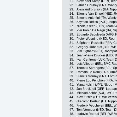
21.
Alexander Kamp (DEN, Team
22.
Fabien Doubey (FRA, Wanty 
23.
Alessandro Bisolti (ITA, Nippo
24.
Etienne Van Empel (NED, Ro
25.
Simone Antonini (ITA, Wanty
26.
Szymon Rekita (POL, Leopar
27.
Nicolaj Steen (DEN, Team V
28.
Pier Paolo De Negri (ITA, Nip
29.
Eduardo Sepulveda (ARG, Fo
30.
Pieter Weening (NED, Roomp
31.
Stéphane Rossetto (FRA, Cofi
32.
Gregory Habeaux (BEL, WB V
33.
Pim Ligthart (NED, Roompot 
34.
Jean-Pierre Drucker (LUX,
35.
Ivan Centrone (LUX, Team Di
36.
Loïc Vliegen (BEL, BMC Ra
37.
Thomas Sprengers (BEL, Spo
38.
Romain Le Roux (FRA, Armé
39.
Francis Mourey (FRA, Fortun
40.
Pierre Luc Perichon (FRA, Fo
41.
Yuma Koishi (JPN, Nippo - Vi
42.
Jan Brockhoff (GER, Leopard
43.
Michael Schär (SUI, BMC R
44.
Alex Kirsch (LUX, WB Veranc
45.
Giacomo Berlato (ITA, Nippo -
46.
Frederik Veuchelen (BEL, W
47.
Tom Vermeer (NED, Team Dif
48.
Ludovic Robeet (BEL, WB Ve