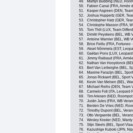
49.
Martijn Budding (NED, Roomp
50.
Fabien Canal (FRA, Armée d
51.
Kasper Asgreen (DEN, Team
52.
Joshua Huppertz (GER, Team
53.
Christopher Hatz (GER, Team
54.
Christophe Masson (FRA, WB
55.
Tom Thill (LUX, Team Differ
56.
Dimitri Peyskens (BEL, WB V
57.
Antoine Warnier (BEL, WB Ve
58.
Brice Feillu (FRA, Fortuneo -
59.
Aksel Nõmmela (EST, Leopar
60.
Gaëtan Pons (LUX, Leopard 
61.
Jimmy Raibaud (FRA, Armée
62.
Nathan Van Hooydonck (BE
63.
Bert Van Lerberghe (BEL, Sp
64.
Maxime Farazijn (BEL, Sport
65.
Jonas Rickaert (BEL, Sport 
66.
Kevin Van Melsen (BEL, Wan
67.
Michael Reihs (DEN, Team 
68.
Carmelo Foti (ITA, Leopard 
69.
Tim Ariesen (NED, Roompot -
70.
Justin Jules (FRA, WB Veran
71.
Berden De Vries (NED, Room
72.
Timothy Dupont (BEL, Veran
73.
Otto Vergaerde (BEL, Verand
74.
Wesley Kreder (NED, Wanty 
75.
Stijn Steels (BEL, Sport Vla
76.
Kazushige Kuboki (JPN, Nippo