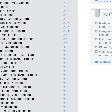
Alle Vi
rtuneo - Vital Concept)
2:22
 de Terre)
2:22
 Pro Cycling)
3:03
PROFI
acing Team)
3:09
anty - Groupe Gobert)
3:14
lassic Aqua Protect)
3:26
Radsport 
 Vital Concept)
3:26
Rennen 
ferdange - Losch)
3:31
Canyon -
 Vini Fantini)
3:59
Richtung
ot - Nederlandse Loterij)
3:59
Das Straf
 - Vini Fantini)
3:59
Femmes /
L, BMC Racing Team)
4:30
Klöser: “
ing Team)
6:00
Gelb ist
, Team Lotto - Kern Haus)
6:00
nur trauri
eranclassic Aqua Protect)
6:00
Weitere
dange - Losch)
6:00
Pro Cycling)
6:00
 Vlaanderen - Baloise)
6:00
 Veranclassic Aqua Protect)
6:00
ty - Groupe Gobert)
6:00
 Lotto - Kern Haus)
6:00
m Differdange - Losch)
6:00
 Lotto - Kern Haus)
6:00
tuneo - Vital Concept)
6:00
ranclassic Aqua Protect)
6:00
Veloconcept)
6:00
 Veloconcept)
6:00
DEN, Team Veloconcept)
6:00