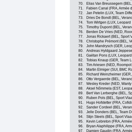
70.
Elias Van Breussegem (BEL,
71.
Fabien Canal (FRA, Armée d
72.
Jan Petelin (LUX, Team Diff
73.
Dries De Bondt (BEL, Verand
74.
Tom Wirtgen (LUX, Leopard 
75.
Timothy Dupont (BEL, Veran
76.
Berden De Vries (NED, Room
77.
Jonas Rickaert (BEL, Sport 
78.
Christophe Prémont (BEL, V
79.
John Mandrysch (GER, Leop
80.
Andreas Hyldgaard Jeppese
81.
Gaëtan Pons (LUX, Leopard 
82.
Tobias Knaup (GER, Team Lo
83.
Tim Ariesen (NED, Roompot -
84.
Martin Elmiger (SUI, BMC R
85.
Richard Weinzheimer (GER, 
86.
Otto Vergaerde (BEL, Verand
87.
Wesley Kreder (NED, Wanty 
88.
Aksel Nõmmela (EST, Leopar
89.
Bert Van Lerberghe (BEL, Sp
90.
Ruben Pols (BEL, Sport Vlaa
91.
Hugo Hofstetter (FRA, Cofidi
92.
Sander Cordeel (BEL, Veran
93.
Jelle Donders (BEL, Team Di
94.
Stijn Steels (BEL, Sport Vla
95.
Kevin Lebreton (FRA, Armée
96.
Bryan Alaphilippe (FRA, Arm
97.
Damien Gaudin (FRA, Armée