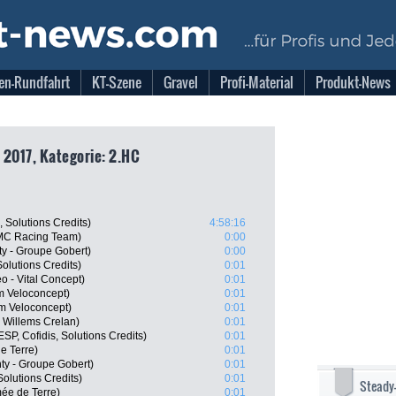
en-Rundfahrt
KT-Szene
Gravel
Profi-Material
Produkt-News
 2017, Kategorie: 2.HC
 Solutions Credits)
4:58:16
MC Racing Team)
0:00
y - Groupe Gobert)
0:00
Solutions Credits)
0:01
 - Vital Concept)
0:01
 Veloconcept)
0:01
m Veloconcept)
0:01
 Willems Crelan)
0:01
P, Cofidis, Solutions Credits)
0:01
e Terre)
0:01
y - Groupe Gobert)
0:01
olutions Credits)
0:01
Steady
ée de Terre)
0:01