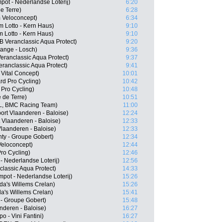
ot - Nederlandse Loterij)
6:20
e Terre)
6:28
 Veloconcept)
6:34
 Lotto - Kern Haus)
9:10
 Lotto - Kern Haus)
9:10
 Veranclassic Aqua Protect)
9:20
dange - Losch)
9:36
eranclassic Aqua Protect)
9:37
ranclassic Aqua Protect)
9:41
 Vital Concept)
10:01
d Pro Cycling)
10:42
Pro Cycling)
10:48
 de Terre)
10:51
L, BMC Racing Team)
11:00
ort Vlaanderen - Baloise)
12:24
 Vlaanderen - Baloise)
12:33
Vlaanderen - Baloise)
12:33
ty - Groupe Gobert)
12:34
Veloconcept)
12:44
Pro Cycling)
12:46
 Nederlandse Loterij)
12:56
classic Aqua Protect)
14:33
pot - Nederlandse Loterij)
15:26
da's Willems Crelan)
15:26
a's Willems Crelan)
15:41
- Groupe Gobert)
15:48
anderen - Baloise)
16:27
 - Vini Fantini)
16:27