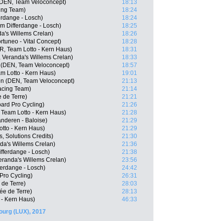
DEN, Team Veloconcept)
18:13
ing Team)
18:24
erdange - Losch)
18:24
m Differdange - Losch)
18:25
a's Willems Crelan)
18:26
tuneo - Vital Concept)
18:28
, Team Lotto - Kern Haus)
18:31
 Veranda's Willems Crelan)
18:33
 (DEN, Team Veloconcept)
18:57
m Lotto - Kern Haus)
19:01
n (DEN, Team Veloconcept)
21:13
acing Team)
21:14
 de Terre)
21:21
ard Pro Cycling)
21:26
Team Lotto - Kern Haus)
21:28
nderen - Baloise)
21:29
tto - Kern Haus)
21:29
s, Solutions Credits)
21:30
da's Willems Crelan)
21:36
fferdange - Losch)
21:38
eranda's Willems Crelan)
23:56
ferdange - Losch)
24:42
Pro Cycling)
26:31
 de Terre)
28:03
ée de Terre)
28:13
 - Kern Haus)
46:33
urg (LUX), 2017