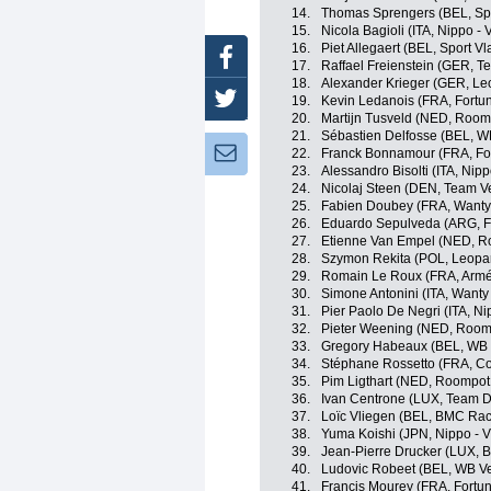
14.
Thomas Sprengers (BEL, Spo
15.
Nicola Bagioli (ITA, Nippo - V
16.
Piet Allegaert (BEL, Sport V
Facebook
17.
Raffael Freienstein (GER, T
18.
Alexander Krieger (GER, Le
Twitter
19.
Kevin Ledanois (FRA, Fortun
20.
Martijn Tusveld (NED, Roomp
21.
Sébastien Delfosse (BEL, WB
Newsletter:
22.
Franck Bonnamour (FRA, For
23.
Alessandro Bisolti (ITA, Nippo
24.
Nicolaj Steen (DEN, Team V
25.
Fabien Doubey (FRA, Wanty 
26.
Eduardo Sepulveda (ARG, Fo
27.
Etienne Van Empel (NED, Ro
28.
Szymon Rekita (POL, Leopar
29.
Romain Le Roux (FRA, Armé
30.
Simone Antonini (ITA, Wanty
31.
Pier Paolo De Negri (ITA, Nip
32.
Pieter Weening (NED, Roomp
33.
Gregory Habeaux (BEL, WB V
34.
Stéphane Rossetto (FRA, Cofi
35.
Pim Ligthart (NED, Roompot 
36.
Ivan Centrone (LUX, Team Di
37.
Loïc Vliegen (BEL, BMC Ra
38.
Yuma Koishi (JPN, Nippo - Vi
39.
Jean-Pierre Drucker (LUX,
40.
Ludovic Robeet (BEL, WB Ve
41.
Francis Mourey (FRA, Fortun