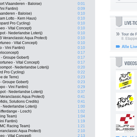
rt Vlaanderen - Baloise)
0:01
ini Fantini)
0:09
laanderen - Baloise)
0:10
eam Lotto - Kern Haus)
0:10
LIVE-T
opard Pro Cycling)
0:10
eo - Vital Concept)
0:10
ot - Nederlandse Loterij)
0:10
Tour de
 Veranclassic Aqua Protect)
0:10
8. Etappe
tuneo - Vital Concept)
0:10
Alle Liv
 - Vini Fantini)
0:10
eloconcept)
0:17
- Groupe Gobert)
0:17
VIDEOS
rtuneo - Vital Concept)
0:17
ompot - Nederlandse Loterij)
0:20
d Pro Cycling)
0:22
e de Terre)
0:23
 - Groupe Gobert)
0:23
po - Vini Fantini)
0:29
ot - Nederlandse Loterij)
0:37
eranclassic Aqua Protect)
0:41
dis, Solutions Credits)
0:41
- Nederlandse Loterij)
1:00
fferdange - Losch)
1:02
cing Team)
1:04
ni Fantini)
1:19
 BMC Racing Team)
1:21
ranclassic Aqua Protect)
2:10
eo - Vital Concept)
2:13