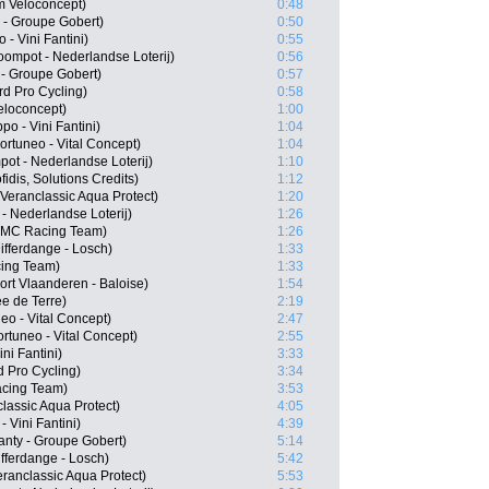
 Veloconcept)
0:48
- Groupe Gobert)
0:50
 - Vini Fantini)
0:55
ompot - Nederlandse Loterij)
0:56
 - Groupe Gobert)
0:57
d Pro Cycling)
0:58
eloconcept)
1:00
po - Vini Fantini)
1:04
rtuneo - Vital Concept)
1:04
ot - Nederlandse Loterij)
1:10
dis, Solutions Credits)
1:12
eranclassic Aqua Protect)
1:20
- Nederlandse Loterij)
1:26
 BMC Racing Team)
1:26
fferdange - Losch)
1:33
cing Team)
1:33
rt Vlaanderen - Baloise)
1:54
e de Terre)
2:19
eo - Vital Concept)
2:47
rtuneo - Vital Concept)
2:55
ni Fantini)
3:33
 Pro Cycling)
3:34
acing Team)
3:53
lassic Aqua Protect)
4:05
 Vini Fantini)
4:39
anty - Groupe Gobert)
5:14
ferdange - Losch)
5:42
ranclassic Aqua Protect)
5:53