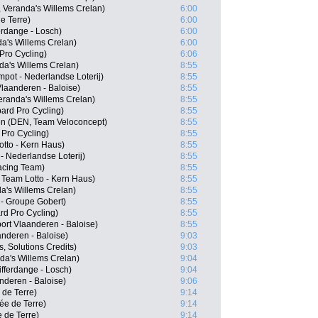
 Veranda's Willems Crelan)
6:00
e Terre)
6:00
erdange - Losch)
6:00
a's Willems Crelan)
6:00
Pro Cycling)
6:06
da's Willems Crelan)
8:55
pot - Nederlandse Loterij)
8:55
Vlaanderen - Baloise)
8:55
eranda's Willems Crelan)
8:55
ard Pro Cycling)
8:55
n (DEN, Team Veloconcept)
8:55
Pro Cycling)
8:55
tto - Kern Haus)
8:55
 Nederlandse Loterij)
8:55
acing Team)
8:55
Team Lotto - Kern Haus)
8:55
a's Willems Crelan)
8:55
- Groupe Gobert)
8:55
d Pro Cycling)
8:55
ort Vlaanderen - Baloise)
8:55
nderen - Baloise)
9:03
s, Solutions Credits)
9:03
da's Willems Crelan)
9:04
fferdange - Losch)
9:04
anderen - Baloise)
9:06
 de Terre)
9:14
ée de Terre)
9:14
 de Terre)
9:14