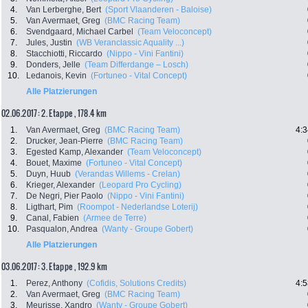
4.
Van Lerberghe, Bert
(Sport Vlaanderen - Baloise)
5.
Van Avermaet, Greg
(BMC Racing Team)
6.
Svendgaard, Michael Carbel
(Team Veloconcept)
7.
Jules, Justin
(WB Veranclassic Aquality ...)
8.
Stacchiotti, Riccardo
(Nippo - Vini Fantini)
9.
Donders, Jelle
(Team Differdange – Losch)
10.
Ledanois, Kevin
(Fortuneo - Vital Concept)
Alle Platzierungen
02.06.2017: 2. Etappe , 178.4 km
1.
Van Avermaet, Greg
(BMC Racing Team)
4:3
2.
Drucker, Jean-Pierre
(BMC Racing Team)
3.
Egested Kamp, Alexander
(Team Veloconcept)
4.
Bouet, Maxime
(Fortuneo - Vital Concept)
5.
Duyn, Huub
(Verandas Willems - Crelan)
6.
Krieger, Alexander
(Leopard Pro Cycling)
7.
De Negri, Pier Paolo
(Nippo - Vini Fantini)
8.
Ligthart, Pim
(Roompot - Nederlandse Loterij)
9.
Canal, Fabien
(Armee de Terre)
10.
Pasqualon, Andrea
(Wanty - Groupe Gobert)
Alle Platzierungen
03.06.2017: 3. Etappe , 192.9 km
1.
Perez, Anthony
(Cofidis, Solutions Credits)
4:5
2.
Van Avermaet, Greg
(BMC Racing Team)
3.
Meurisse, Xandro
(Wanty - Groupe Gobert)