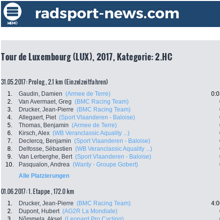
Tour de Luxembourg (LUX), 2017, Kategorie: 2.HC
31.05.2017: Prolog , 2.1 km (Einzelzeitfahren)
1.
Gaudin, Damien
(Armee de Terre)
0:0
2.
Van Avermaet, Greg
(BMC Racing Team)
3.
Drucker, Jean-Pierre
(BMC Racing Team)
4.
Allegaert, Piet
(Sport Vlaanderen - Baloise)
5.
Thomas, Benjamin
(Armee de Terre)
6.
Kirsch, Alex
(WB Veranclassic Aquality ...)
7.
Declercq, Benjamin
(Sport Vlaanderen - Baloise)
8.
Delfosse, Sébastien
(WB Veranclassic Aquality ...)
9.
Van Lerberghe, Bert
(Sport Vlaanderen - Baloise)
10.
Pasqualon, Andrea
(Wanty - Groupe Gobert)
Alle Platzierungen
01.06.2017: 1. Etappe , 172.0 km
1.
Drucker, Jean-Pierre
(BMC Racing Team)
4:0
2.
Dupont, Hubert
(AG2R La Mondiale)
3.
Nõmmela, Aksel
(Leopard Pro Cycling)