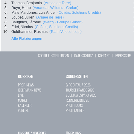
4.
Thomas, Benjamin
(Armee de Terre)
5.
Duyn, Huub
(Verandas Willems - Crelan)
6.
Mate Mardones, Luis Angel
(Cofidis, Solutions Credits)
7.
Loubet, Julien
(Armee de Terre)
8.
Baugnies, Jérome
(Wanty - Groupe Gobert)
9.
Edet, Nicolas
(Cofidis, Solutions Credits)
10.
Guldhammer, Rasmus
(Team Veloconcept)
Alle Platzierungen
COOKIE EINSTELLUNGEN
|
DATENSCHUTZ
|
KONTAKT
|
IMPRESSUM
RUBRIKEN
SONDERSEITEN
PROFI-NEWS
GIRO D`ITALIA 2026
JEDERMANN-NEWS
TOUR DE FRANCE 2026
LIVE
VUELTA A ESPAÑA 2026
MARKT
RENNERGEBNISSE
KALENDER
PROFI-TEAMS
VEREINE
PROFI-FAHRER
UNSERE ANGEBOTE
ÜBER UNS