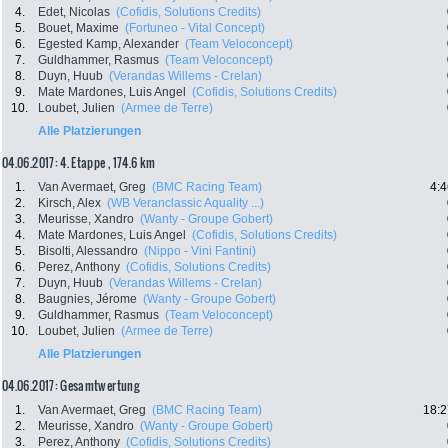
4.
Edet, Nicolas
(Cofidis, Solutions Credits)
5.
Bouet, Maxime
(Fortuneo - Vital Concept)
6.
Egested Kamp, Alexander
(Team Veloconcept)
7.
Guldhammer, Rasmus
(Team Veloconcept)
8.
Duyn, Huub
(Verandas Willems - Crelan)
9.
Mate Mardones, Luis Angel
(Cofidis, Solutions Credits)
10.
Loubet, Julien
(Armee de Terre)
Alle Platzierungen
04.06.2017: 4. Etappe , 174.6 km
1.
Van Avermaet, Greg
(BMC Racing Team)
4:4
2.
Kirsch, Alex
(WB Veranclassic Aquality ...)
3.
Meurisse, Xandro
(Wanty - Groupe Gobert)
4.
Mate Mardones, Luis Angel
(Cofidis, Solutions Credits)
5.
Bisolti, Alessandro
(Nippo - Vini Fantini)
6.
Perez, Anthony
(Cofidis, Solutions Credits)
7.
Duyn, Huub
(Verandas Willems - Crelan)
8.
Baugnies, Jérome
(Wanty - Groupe Gobert)
9.
Guldhammer, Rasmus
(Team Veloconcept)
10.
Loubet, Julien
(Armee de Terre)
Alle Platzierungen
04.06.2017: Gesamtwertung
1.
Van Avermaet, Greg
(BMC Racing Team)
18:2
2.
Meurisse, Xandro
(Wanty - Groupe Gobert)
3.
Perez, Anthony
(Cofidis, Solutions Credits)