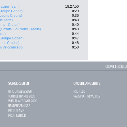
acing Team)
18:27:50
Groupe Gobert)
0:29
lutions Credits)
0:36
e Terre)
0:40
ems - Crelan)
0:40
(Cofidis, Solutions Credits)
0:43
rre)
0:44
 Groupe Gobert)
0:47
tions Credits)
0:48
m Veloconcept)
0:50
COOKIE EINSTEL
SONDERSEITEN
UNSERE ANGEBOTE
GIRO D`ITALIA 2026
RSS-FEED
TOUR DE FRANCE 2026
RADSPORT-NEWS.COM
VUELTA A ESPAÑA 2026
RENNERGEBNISSE
PROFI-TEAMS
PROFI-FAHRER