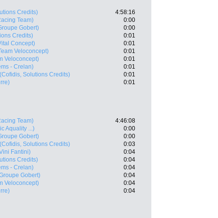
lutions Credits)
4:58:16
acing Team)
0:00
Groupe Gobert)
0:00
tions Credits)
0:01
Vital Concept)
0:01
Team Veloconcept)
0:01
m Veloconcept)
0:01
ems - Crelan)
0:01
(Cofidis, Solutions Credits)
0:01
rre)
0:01
acing Team)
4:46:08
 Aquality ...)
0:00
Groupe Gobert)
0:00
(Cofidis, Solutions Credits)
0:03
Vini Fantini)
0:04
lutions Credits)
0:04
ems - Crelan)
0:04
 Groupe Gobert)
0:04
m Veloconcept)
0:04
rre)
0:04