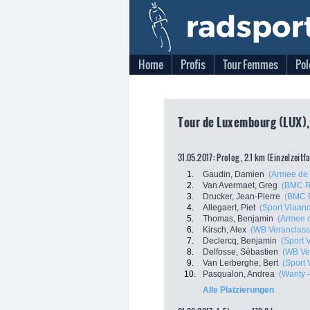
Home
Profis
Tour Femmes
Pol
Tour de Luxembourg (LUX),
31.05.2017: Prolog , 2.1 km (Einzelzeitf
1.
Gaudin, Damien
(Armee de 
2.
Van Avermaet, Greg
(BMC R
3.
Drucker, Jean-Pierre
(BMC 
4.
Allegaert, Piet
(Sport Vlaand
5.
Thomas, Benjamin
(Armee d
6.
Kirsch, Alex
(WB Veranclassic
7.
Declercq, Benjamin
(Sport 
8.
Delfosse, Sébastien
(WB Ver
9.
Van Lerberghe, Bert
(Sport 
10.
Pasqualon, Andrea
(Wanty 
Alle Platzierungen