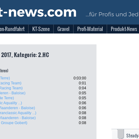
en-Rundfahrt
KT-Szene
Gravel
Profi-Material
Produkt-News
 2017, Kategorie: 2.HC
ahren)
Terre)
0:03:00
acing Team)
0:01
Racing Team)
0:04
eren - Baloise)
0:05
e Terre)
0:05
 Aquality ...)
0:06
Vlaanderen - Baloise)
0:06
anclassic Aquality ...)
0:08
Vlaanderen - Baloise)
0:08
- Groupe Gobert)
0:08
Steady