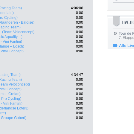
Racing Team)
4:06:06
ondiale)
0:00
ro Cycling)
0:00
LIVE-T
Vlaanderen - Baloise)
0:00
acing Team)
0:00
l
(Team Veloconcept)
0:00
Tour de
c Aquality ...)
0:00
7. Etappe
- Vini Fantini)
0:00
Alle Liv
dange – Losch)
0:00
 Vital Concept)
0:00
acing Team)
4:34:47
Racing Team)
0:00
Team Veloconcept)
0:00
Vital Concept)
0:00
ems - Crelan)
0:00
 Pro Cycling)
0:00
- Vini Fantini)
0:00
erlandse Loterij)
0:00
rre)
0:00
- Groupe Gobert)
0:00