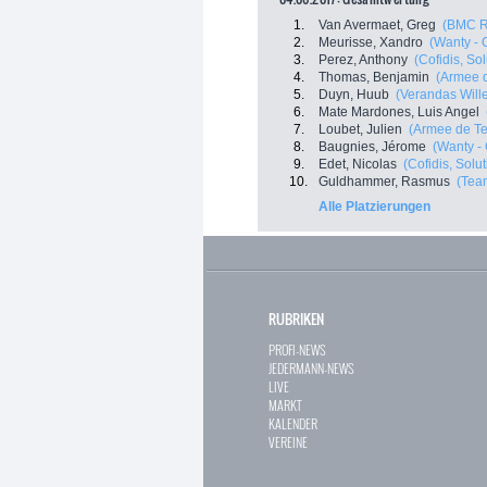
1.
Van Avermaet, Greg
(BMC R
2.
Meurisse, Xandro
(Wanty - 
3.
Perez, Anthony
(Cofidis, So
4.
Thomas, Benjamin
(Armee d
5.
Duyn, Huub
(Verandas Will
6.
Mate Mardones, Luis Angel
7.
Loubet, Julien
(Armee de Te
8.
Baugnies, Jérome
(Wanty -
9.
Edet, Nicolas
(Cofidis, Solu
10.
Guldhammer, Rasmus
(Tea
Alle Platzierungen
RUBRIKEN
PROFI-NEWS
JEDERMANN-NEWS
LIVE
MARKT
KALENDER
VEREINE