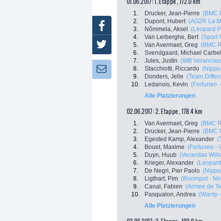
01.06.2017: 1. Etappe , 172.0 km
1.
Drucker, Jean-Pierre
(BMC 
2.
Dupont, Hubert
(AG2R La M
Facebook
3.
Nõmmela, Aksel
(Leopard P
4.
Van Lerberghe, Bert
(Sport 
Twitter
5.
Van Avermaet, Greg
(BMC R
6.
Svendgaard, Michael Carbe
7.
Jules, Justin
(WB Veranclassi
8.
Stacchiotti, Riccardo
(Nippo 
Newsletter:
9.
Donders, Jelle
(Team Differ
10.
Ledanois, Kevin
(Fortuneo -
Alle Platzierungen
02.06.2017: 2. Etappe , 178.4 km
1.
Van Avermaet, Greg
(BMC R
2.
Drucker, Jean-Pierre
(BMC 
3.
Egested Kamp, Alexander
(
4.
Bouet, Maxime
(Fortuneo - 
5.
Duyn, Huub
(Verandas Will
6.
Krieger, Alexander
(Leopard
7.
De Negri, Pier Paolo
(Nippo 
8.
Ligthart, Pim
(Roompot - Ned
9.
Canal, Fabien
(Armee de Te
10.
Pasqualon, Andrea
(Wanty 
Alle Platzierungen