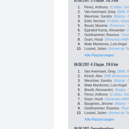
03.06.2017: 3. Etappe , 192.9 km
1.
Perez, Anthony
(Cofidis, So
2.
Van Avermaet, Greg
(BMC R
3.
Meurisse, Xandro
(Wanty - 
4.
Edet, Nicolas
(Cofidis, Solu
5.
Bouet, Maxime
(Fortuneo - 
6.
Egested Kamp, Alexander
(
7.
Guldhammer, Rasmus
(Tea
8.
Duyn, Huub
(Verandas Will
9.
Mate Mardones, Luis Angel
10.
Loubet, Julien
(Armee de Te
Alle Platzierungen
04.06.2017: 4. Etappe , 174.6 km
1.
Van Avermaet, Greg
(BMC R
2.
Kirsch, Alex
(WB Veranclassic
3.
Meurisse, Xandro
(Wanty - 
4.
Mate Mardones, Luis Angel
5.
Bisolti, Alessandro
(Nippo - 
6.
Perez, Anthony
(Cofidis, So
7.
Duyn, Huub
(Verandas Will
8.
Baugnies, Jérome
(Wanty -
9.
Guldhammer, Rasmus
(Tea
10.
Loubet, Julien
(Armee de Te
Alle Platzierungen
04.06.2017: Gesamtwertung