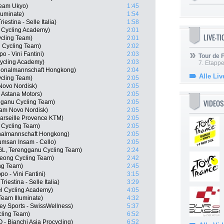
Team Ukyo)
1:45
luminate)
1:54
iestina - Selle Italia)
1:58
 Cycling Academy)
2:01
LIVE-T
ycling Team)
2:01
 Cycling Team)
2:02
o - Vini Fantini)
2:03
Tour de
 Cycling Academy)
2:03
7. Etappe
ionalmannschaft Hongkong)
2:04
Alle Liv
cling Team)
2:05
Novo Nordisk)
2:05
- Astana Motors)
2:05
VIDEOS
ganu Cycling Team)
2:05
eam Novo Nordisk)
2:05
Marseille Provence KTM)
2:05
 Cycling Team)
2:05
nalmannschaft Hongkong)
2:05
msan Insam - Cello)
2:05
L, Terengganu Cycling Team)
2:24
eong Cycling Team)
2:42
ng Team)
2:45
po - Vini Fantini)
3:15
riestina - Selle Italia)
3:29
el Cycling Academy)
4:05
eam Illuminate)
4:32
y Sports - SwissWellness)
5:37
ling Team)
6:52
 Bianchi Asia Procycling)
6:52