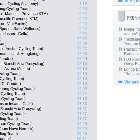
Alle Vi
srael Cycling Academy)
7:16
ng Cycling Team)
9:38
o - Marseille Provence KTM)
9:42
PROFI
arseille Provence KTM)
9:42
 - Vini Fantini)
9:42
ports - SwissWellness)
9:42
Niedermai
 Insam - Cello)
9:54
anders!“
|
)
12:02
“Nicht ide
eam)
13:06
Tournon 
ne - Anchor Cycling Team)
13:07
Radsport 
lmannschaft Hongkong)
13:08
Rennen 
Condor)
13:09
FDJ wollt
 Bianchi Asia Procycling)
13:10
Gerys Be
 - Astana Motors)
13:10
Longo Bor
ycling Team)
13:10
“Gebe ein
Cycling Team)
13:10
Weitere
LT - Condor)
13:10
eong Cycling Team)
14:06
Cycling Team)
16:34
 Cycling Team)
17:10
san Insam - Cello)
17:53
ianchi Asia Procycling)
17:57
 Cycling Team)
17:57
ling Team)
17:57
nan Cycling Team)
18:20
 Team Novo Nordisk)
18:36
ling Team)
20:28
Condor)
20:31