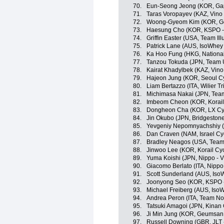
70.
Eun-Seong Jeong (KOR, Ga
71.
Taras Voropayev (KAZ, Vino 
72.
Woong-Gyeom Kim (KOR, Ge
73.
Haesung Cho (KOR, KSPO - B
74.
Griffin Easter (USA, Team Il
75.
Patrick Lane (AUS, IsoWhey 
76.
Ka Hoo Fung (HKG, Nationa
77.
Tanzou Tokuda (JPN, Team 
78.
Kairat Khadylbek (KAZ, Vino
79.
Hajeon Jung (KOR, Seoul C
80.
Liam Bertazzo (ITA, Wilier Trie
81.
Michimasa Nakai (JPN, Tea
82.
Imbeom Cheon (KOR, Korail
83.
Dongheon Cha (KOR, LX Cy
84.
Jin Okubo (JPN, Bridgestone
85.
Yevgeniy Nepomnyachshiy (K
86.
Dan Craven (NAM, Israel Cy
87.
Bradley Neagos (USA, Team 
88.
Jinwoo Lee (KOR, Korail Cy
89.
Yuma Koishi (JPN, Nippo - Vi
90.
Giacomo Berlato (ITA, Nippo -
91.
Scott Sunderland (AUS, Iso
92.
Joonyong Seo (KOR, KSPO - 
93.
Michael Freiberg (AUS, Iso
94.
Andrea Peron (ITA, Team No
95.
Tatsuki Amagoi (JPN, Kinan
96.
Ji Min Jung (KOR, Geumsan 
97.
Russell Downing (GBR, JLT 