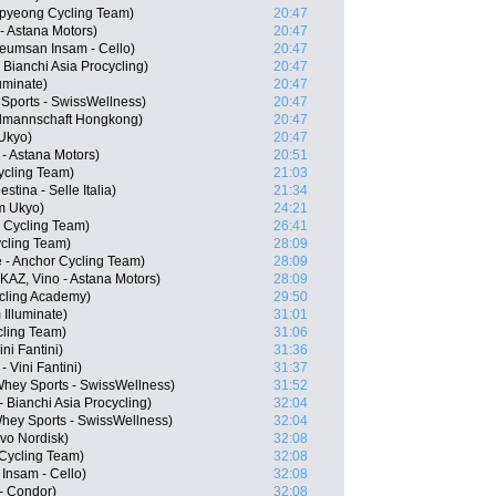
pyeong Cycling Team)
20:47
- Astana Motors)
20:47
umsan Insam - Cello)
20:47
ianchi Asia Procycling)
20:47
luminate)
20:47
Sports - SwissWellness)
20:47
lmannschaft Hongkong)
20:47
Ukyo)
20:47
 - Astana Motors)
20:51
ycling Team)
21:03
stina - Selle Italia)
21:34
m Ukyo)
24:21
 Cycling Team)
26:41
cling Team)
28:09
 - Anchor Cycling Team)
28:09
AZ, Vino - Astana Motors)
28:09
cling Academy)
29:50
Illuminate)
31:01
cling Team)
31:06
ni Fantini)
31:36
 Vini Fantini)
31:37
Whey Sports - SwissWellness)
31:52
Bianchi Asia Procycling)
32:04
Whey Sports - SwissWellness)
32:04
vo Nordisk)
32:08
 Cycling Team)
32:08
Insam - Cello)
32:08
- Condor)
32:08