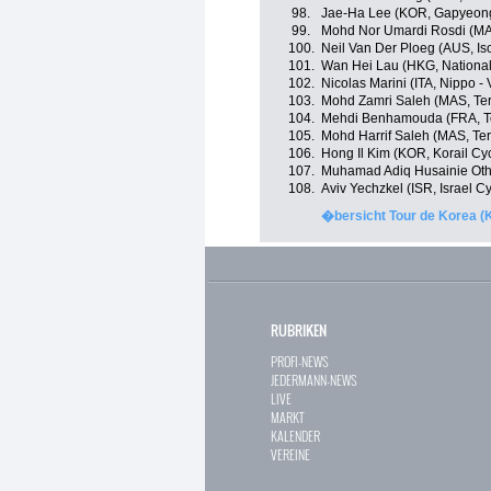
98.
Jae-Ha Lee (KOR, Gapyeong
99.
Mohd Nor Umardi Rosdi (MA
100.
Neil Van Der Ploeg (AUS, I
101.
Wan Hei Lau (HKG, Nationa
102.
Nicolas Marini (ITA, Nippo - V
103.
Mohd Zamri Saleh (MAS, Te
104.
Mehdi Benhamouda (FRA, T
105.
Mohd Harrif Saleh (MAS, Te
106.
Hong Il Kim (KOR, Korail Cy
107.
Muhamad Adiq Husainie Ot
108.
Aviv Yechzkel (ISR, Israel 
�bersicht Tour de Korea (
RUBRIKEN
PROFI-NEWS
JEDERMANN-NEWS
LIVE
MARKT
KALENDER
VEREINE