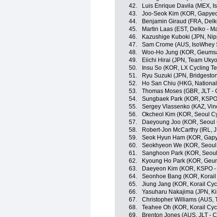
42.
Luis Enrique Davila (MEX, I
43.
Joo-Seok Kim (KOR, Gapyeo
44.
Benjamin Giraud (FRA, Delk
45.
Martin Laas (EST, Delko - M
46.
Kazushige Kuboki (JPN, Nippo
47.
Sam Crome (AUS, IsoWhey S
48.
Woo-Ho Jung (KOR, Geumsan
49.
Eiichi Hirai (JPN, Team Ukyo
50.
Insu So (KOR, LX Cycling T
51.
Ryu Suzuki (JPN, Bridgesto
52.
Ho San Chiu (HKG, Nationa
53.
Thomas Moses (GBR, JLT - 
54.
Sungbaek Park (KOR, KSPO -
55.
Sergey Vlassenko (KAZ, Vino
56.
Okcheol Kim (KOR, Seoul C
57.
Daeyoung Joo (KOR, Seoul 
58.
Robert-Jon McCarthy (IRL, J
59.
Seok Hyun Ham (KOR, Gapy
60.
Seokhyeon We (KOR, Seoul 
61.
Sanghoon Park (KOR, Seoul
62.
Kyoung Ho Park (KOR, Geum
63.
Daeyeon Kim (KOR, KSPO - B
64.
Seonhoe Bang (KOR, Korail
65.
Jiung Jang (KOR, Korail Cyc
66.
Yasuharu Nakajima (JPN, Ki
67.
Christopher Williams (AUS,
68.
Teahee Oh (KOR, Korail Cyc
69.
Brenton Jones (AUS, JLT - 