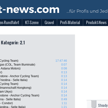
en-Rundfahrt
KT-Szene
Gravel
Profi-Material
Produkt-News
 Kategorie: 2.1
Cycling Team)
17:47:46
gas (COL, Team Illuminate)
0:07
- Astana Motors)
0:08
r)
0:13
stone - Anchor Cycling Team)
0:13
iestina - Selle Italia)
0:14
Cycling Team)
0:14
lmannschaft Hongkong)
0:14
eam Ukyo)
0:14
stone - Anchor Cycling Team)
0:14
na - Selle Italia)
0:49
- Condor)
1:11
Steady
stina - Selle Italia)
1:21