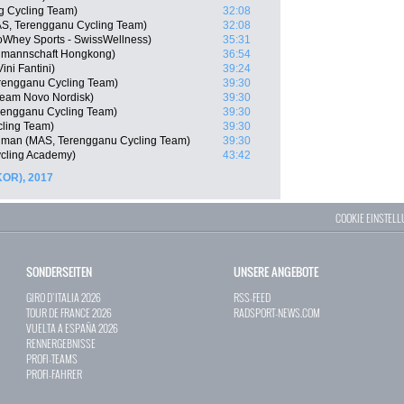
 Cycling Team)
32:08
S, Terengganu Cycling Team)
32:08
soWhey Sports - SwissWellness)
35:31
lmannschaft Hongkong)
36:54
ini Fantini)
39:24
rengganu Cycling Team)
39:30
eam Novo Nordisk)
39:30
rengganu Cycling Team)
39:30
cling Team)
39:30
hman (MAS, Terengganu Cycling Team)
39:30
Cycling Academy)
43:42
KOR), 2017
COOKIE EINSTEL
SONDERSEITEN
UNSERE ANGEBOTE
GIRO D`ITALIA 2026
RSS-FEED
TOUR DE FRANCE 2026
RADSPORT-NEWS.COM
VUELTA A ESPAÑA 2026
RENNERGEBNISSE
PROFI-TEAMS
PROFI-FAHRER