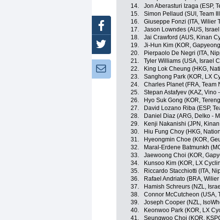
14.
Jon Aberasturi Izaga (ESP, 
15.
Simon Pellaud (SUI, Team Il
16.
Giuseppe Fonzi (ITA, Wilier Tr
Facebook
17.
Jason Lowndes (AUS, Israel
18.
Jai Crawford (AUS, Kinan C
Twitter
19.
Ji-Hun Kim (KOR, Gapyeong
20.
Pierpaolo De Negri (ITA, Nipp
21.
Tyler Williams (USA, Israel
Newsletter:
22.
King Lok Cheung (HKG, Nat
23.
Sanghong Park (KOR, LX Cy
24.
Charles Planet (FRA, Team 
25.
Stepan Astafyev (KAZ, Vino 
26.
Hyo Suk Gong (KOR, Tereng
27.
David Lozano Riba (ESP, T
28.
Daniel Diaz (ARG, Delko - 
29.
Kenji Nakanishi (JPN, Kinan
30.
Hiu Fung Choy (HKG, Natio
31.
Hyeongmin Choe (KOR, Geu
32.
Maral-Erdene Batmunkh (MG
33.
Jaewoong Choi (KOR, Gapy
34.
Kunsoo Kim (KOR, LX Cycli
35.
Riccardo Stacchiotti (ITA, Nip
36.
Rafael Andriato (BRA, Wilier T
37.
Hamish Schreurs (NZL, Isra
38.
Connor McCutcheon (USA, T
39.
Joseph Cooper (NZL, IsoWhe
40.
Keonwoo Park (KOR, LX Cyc
41.
Seungwoo Choi (KOR, KSPO -