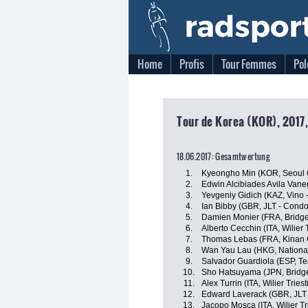
Home
Profis
Tour Femmes
Pol
Tour de Korea (KOR), 2017,
18.06.2017: Gesamtwertung
1.
Kyeongho Min (KOR, Seoul 
2.
Edwin Alcibiades Avila Vane
3.
Yevgeniy Gidich (KAZ, Vino 
4.
Ian Bibby (GBR, JLT - Condo
5.
Damien Monier (FRA, Bridge
6.
Alberto Cecchin (ITA, Wilier Tr
7.
Thomas Lebas (FRA, Kinan 
8.
Wan Yau Lau (HKG, Nationa
9.
Salvador Guardiola (ESP, T
10.
Sho Hatsuyama (JPN, Bridge
11.
Alex Turrin (ITA, Wilier Triesti
12.
Edward Laverack (GBR, JLT 
13.
Jacopo Mosca (ITA, Wilier Trie