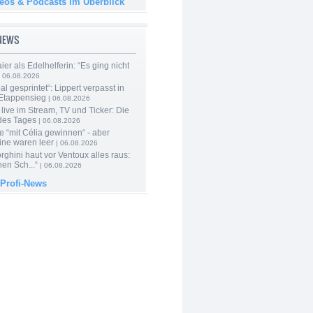
deos & Podcasts im Überblick
-NEWS
er als Edelhelferin: “Es ging nicht
 06.08.2026
al gesprintet“: Lippert verpasst in
Etappensieg
| 06.08.2026
live im Stream, TV und Ticker: Die
des Tages
| 06.08.2026
e “mit Célia gewinnen“ - aber
ine waren leer
| 06.08.2026
ghini haut vor Ventoux alles raus:
en Sch...“
| 06.08.2026
 Profi-News