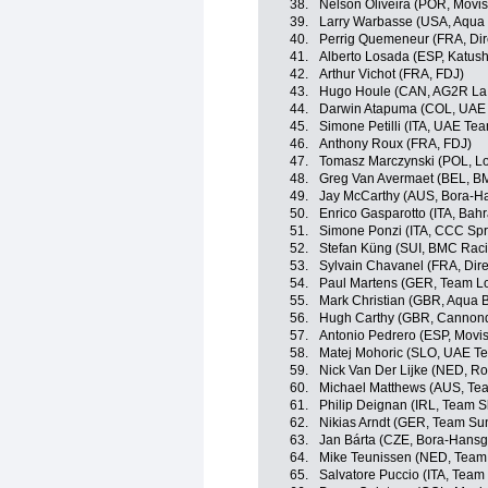
38.
Nelson Oliveira (POR, Movis
39.
Larry Warbasse (USA, Aqua 
40.
Perrig Quemeneur (FRA, Dir
41.
Alberto Losada (ESP, Katush
42.
Arthur Vichot (FRA, FDJ)
43.
Hugo Houle (CAN, AG2R La
44.
Darwin Atapuma (COL, UAE 
45.
Simone Petilli (ITA, UAE Te
46.
Anthony Roux (FRA, FDJ)
47.
Tomasz Marczynski (POL, Lo
48.
Greg Van Avermaet (BEL, B
49.
Jay McCarthy (AUS, Bora-H
50.
Enrico Gasparotto (ITA, Bah
51.
Simone Ponzi (ITA, CCC Spr
52.
Stefan Küng (SUI, BMC Rac
53.
Sylvain Chavanel (FRA, Dire
54.
Paul Martens (GER, Team L
55.
Mark Christian (GBR, Aqua B
56.
Hugh Carthy (GBR, Cannon
57.
Antonio Pedrero (ESP, Movi
58.
Matej Mohoric (SLO, UAE T
59.
Nick Van Der Lijke (NED, Ro
60.
Michael Matthews (AUS, T
61.
Philip Deignan (IRL, Team S
62.
Nikias Arndt (GER, Team S
63.
Jan Bárta (CZE, Bora-Hansg
64.
Mike Teunissen (NED, Tea
65.
Salvatore Puccio (ITA, Team