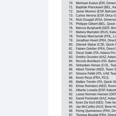
70.
Merhawi Kudus (ERI, Dimen
71.
Baptiste Planckaert (BEL, K
72.
Javier Moreno (ESP, Bahrai
73.
Carlos Verona (ESP, Orica-Sc
74.
Nick Dougall (RSA, Dimensi
75.
Philippe Gilbert (BEL, Quick
76.
Marcus Burghardt (GER, Bo
77.
Matvey Mamykin (RUS, Katu
78.
Tomasz Marczynski (POL, Lo
79.
Jonathan Hivert (FRA, Direc
80.
Zdenek Stybar (CZE, Quick-S
81.
Fabien Grellier (FRA, Direct
82.
Oscar Gatto (ITA, Astana Pr
83.
Dmitriy Gruzdev (KAZ, Asta
84.
Niccolo Bonifazio (ITA, Bahr
85.
Sebastian Henao (COL, Tea
86.
Albert Timmer (NED, Team 
87.
Simone Petilli (ITA, UAE Te
88.
Kevin Reza (FRA, FDJ)
89.
Matteo Trentin (ITA, Quick-S
90.
Elmar Reinders (NED, Roomp
91.
Alberto Losada (ESP, Katush
92.
Lasse Norman Hansen (DEN,
93.
Daniil Fominykh (KAZ, Asta
94.
Koen De Kort (NED, Trek-Se
95.
Jay McCarthy (AUS, Bora-H
96.
Perrig Quemeneur (FRA, Dir
97.
Thomas Boudat (FRA, Direct