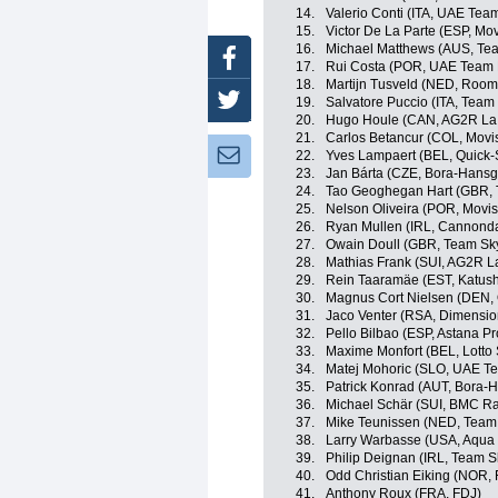
14.
Valerio Conti (ITA, UAE Tea
15.
Victor De La Parte (ESP, Mo
16.
Michael Matthews (AUS, T
Facebook
17.
Rui Costa (POR, UAE Team 
18.
Martijn Tusveld (NED, Roomp
Twitter
19.
Salvatore Puccio (ITA, Team
20.
Hugo Houle (CAN, AG2R La
21.
Carlos Betancur (COL, Movi
Newsletter:
22.
Yves Lampaert (BEL, Quick-S
23.
Jan Bárta (CZE, Bora-Hansg
24.
Tao Geoghegan Hart (GBR, 
25.
Nelson Oliveira (POR, Movis
26.
Ryan Mullen (IRL, Cannond
27.
Owain Doull (GBR, Team Sk
28.
Mathias Frank (SUI, AG2R L
29.
Rein Taaramäe (EST, Katush
30.
Magnus Cort Nielsen (DEN, O
31.
Jaco Venter (RSA, Dimensio
32.
Pello Bilbao (ESP, Astana P
33.
Maxime Monfort (BEL, Lotto
34.
Matej Mohoric (SLO, UAE T
35.
Patrick Konrad (AUT, Bora-
36.
Michael Schär (SUI, BMC R
37.
Mike Teunissen (NED, Tea
38.
Larry Warbasse (USA, Aqua 
39.
Philip Deignan (IRL, Team S
40.
Odd Christian Eiking (NOR,
41.
Anthony Roux (FRA, FDJ)