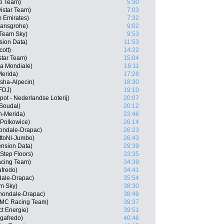
ro Team)
5:30
vistar Team)
7:03
m Emirates)
7:32
Hansgrohe)
9:02
Team Sky)
9:53
sion Data)
11:53
ott)
14:22
star Team)
15:04
a Mondiale)
16:11
Merida)
17:28
sha-Alpecin)
18:30
 FDJ)
19:10
ot - Nederlandse Loterij)
20:07
 Soudal)
20:12
n-Merida)
23:46
 Polkowice)
26:14
ondale-Drapac)
26:23
ttoNl-Jumbo)
26:43
nsion Data)
29:39
-Step Floors)
33:35
acing Team)
34:39
afredo)
34:41
dale-Drapac)
35:54
m Sky)
38:30
nondale-Drapac)
38:49
BMC Racing Team)
39:37
ct Energie)
39:51
gafredo)
40:46