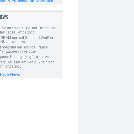
deos & Podcasts im Überblick
-NEWS
live im Stream, TV und Ticker: Die
des Tages
| 07.08.2026
 SRAM nun mit Gelb und Weiß in
 Nizza
| 07.08.2026
enregister der Tour de France
 7. Etappe
| 07.08.2026
Queen K. hat gezeigt“
| 07.08.2026
 weg: Reusser am Ventoux “einfach
g“
| 07.08.2026
 Profi-News