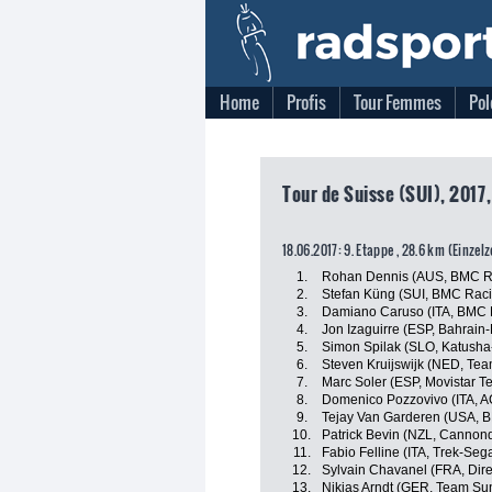
Home
Profis
Tour Femmes
Pol
Tour de Suisse (SUI), 2017
18.06.2017: 9. Etappe , 28.6 km (Einzel
1.
Rohan Dennis (AUS, BMC R
2.
Stefan Küng (SUI, BMC Rac
3.
Damiano Caruso (ITA, BMC 
4.
Jon Izaguirre (ESP, Bahrain
5.
Simon Spilak (SLO, Katusha
6.
Steven Kruijswijk (NED, Te
7.
Marc Soler (ESP, Movistar T
8.
Domenico Pozzovivo (ITA, 
9.
Tejay Van Garderen (USA, 
10.
Patrick Bevin (NZL, Cannon
11.
Fabio Felline (ITA, Trek-Seg
12.
Sylvain Chavanel (FRA, Dire
13.
Nikias Arndt (GER, Team S