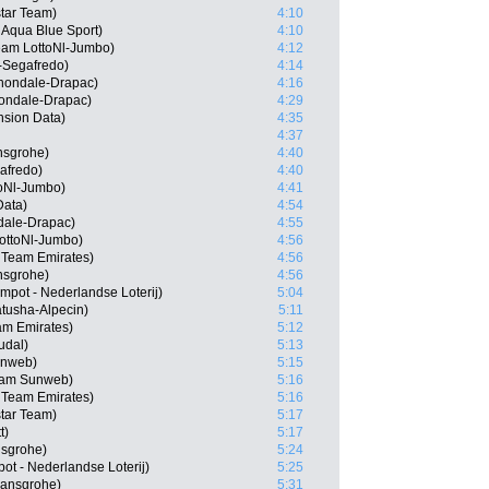
star Team)
4:10
 Aqua Blue Sport)
4:10
eam LottoNl-Jumbo)
4:12
-Segafredo)
4:14
nondale-Drapac)
4:16
ondale-Drapac)
4:29
nsion Data)
4:35
4:37
nsgrohe)
4:40
afredo)
4:40
oNl-Jumbo)
4:41
Data)
4:54
dale-Drapac)
4:55
LottoNl-Jumbo)
4:56
Team Emirates)
4:56
nsgrohe)
4:56
pot - Nederlandse Loterij)
5:04
tusha-Alpecin)
5:11
am Emirates)
5:12
udal)
5:13
unweb)
5:15
eam Sunweb)
5:16
 Team Emirates)
5:16
tar Team)
5:17
t)
5:17
nsgrohe)
5:24
t - Nederlandse Loterij)
5:25
Hansgrohe)
5:31