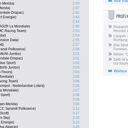
Alle Vi
n-Merida)
2:33
Merida)
2:37
ondale-Drapac)
2:42
PROFI
ct Energie)
2:43
)
2:44
AG2R La Mondiale)
2:45
Radsport 
MC Racing Team)
2:53
Rennen 
dal)
2:54
Canyon -
nsion Data)
2:55
Richtung
tt)
2:57
Das Straf
andi Polkowice)
2:58
Femmes /
ottoNl-Jumbo)
3:01
Klöser: “
ondale-Drapac)
3:01
Gelb ist
lue Sport)
3:02
nur trauri
ttoNl-Jumbo)
3:03
Weitere
 Floors)
3:03
ondiale)
3:05
acing Team)
3:06
ompot - Nederlandse Loterij)
3:06
a Mondiale)
3:07
 Sport)
3:08
3:08
rain-Merida)
3:09
CC Sprandi Polkowice)
3:12
Scott)
3:17
m Sky)
3:20
 Energie)
3:23
sha-Alpecin)
3:25