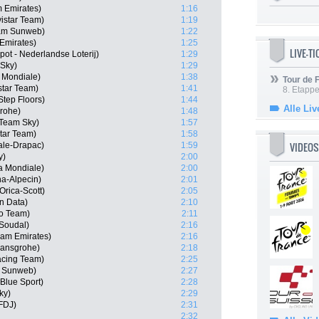
m Emirates)
1:16
vistar Team)
1:19
eam Sunweb)
1:22
Emirates)
1:25
LIVE-T
ot - Nederlandse Loterij)
1:29
 Sky)
1:29
 Mondiale)
1:38
Tour de
star Team)
1:41
8. Etappe
tep Floors)
1:44
Alle Liv
rohe)
1:48
Team Sky)
1:57
tar Team)
1:58
VIDEOS
ale-Drapac)
1:59
y)
2:00
a Mondiale)
2:00
a-Alpecin)
2:01
rica-Scott)
2:05
n Data)
2:10
ro Team)
2:11
 Soudal)
2:16
eam Emirates)
2:16
Hansgrohe)
2:18
acing Team)
2:25
m Sunweb)
2:27
Blue Sport)
2:28
ky)
2:29
 FDJ)
2:31
2:32