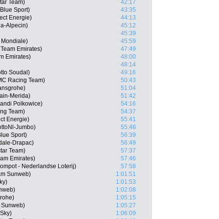
tar Team)
42:17
Blue Sport)
43:35
ect Energie)
44:13
a-Alpecin)
45:12
45:39
 Mondiale)
45:59
Team Emirates)
47:49
am Emirates)
48:00
48:14
tto Soudal)
49:16
MC Racing Team)
50:43
ansgrohe)
51:04
rain-Merida)
51:42
andi Polkowice)
54:16
ing Team)
54:37
ct Energie)
55:41
ottoNl-Jumbo)
55:48
lue Sport)
56:39
dale-Drapac)
56:49
star Team)
57:37
eam Emirates)
57:46
ompot - Nederlandse Loterij)
57:58
eam Sunweb)
1:01:51
ky)
1:01:53
unweb)
1:02:08
rohe)
1:05:15
m Sunweb)
1:05:27
 Sky)
1:06:09