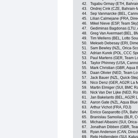
42.
Tsgabu Grmay (ETH, Bahrai
43.
Ondrej Cink (CZE, Bahrain-
44.
Sep Vanmarcke (BEL, Cann
45.
Lilian Calmejane (FRA, Dire
46.
Mikel Nieve (ESP, Team Sky
47.
Gediminas Bagdonas (LTU, 
48.
Greg Van Avermaet (BEL, B
49.
Tim Wellens (BEL, Lotto Sou
50.
Mekseb Debesay (ERI, Dime
51.
Sam Bewley (NZL, Orica-Sco
52.
Adrian Kurek (POL, CCC Spr
53.
Paul Martens (GER, Team L
54.
Taylor Phinney (USA, Cann
55.
Mark Christian (GBR, Aqua B
56.
Daan Olivier (NED, Team Lo
57.
Jack Bauer (NZL, Quick-Step
58.
Nico Denz (GER, AG2R La M
59.
Martin Elmiger (SUI, BMC R
60.
Nick Van Der Lijke (NED, Ro
61.
Jan Bakelants (BEL, AG2R L
62.
Aaron Gate (NZL, Aqua Blue
63.
Arthur Vichot (FRA, FDJ)
64.
Enrico Gasparotto (ITA, Bah
65.
Branislau Samoilau (BLR, C
66.
Michael Albasini (SUI, Orica-
67.
Jonathan Dibben (GBR, Tea
68.
Ryan Anderson (CAN, Direct
69.
Reto Hollenstein (SUI, Katu