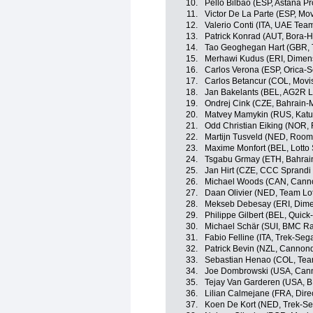
10.
Pello Bilbao (ESP, Astana P
11.
Victor De La Parte (ESP, Mo
12.
Valerio Conti (ITA, UAE Tea
13.
Patrick Konrad (AUT, Bora-
14.
Tao Geoghegan Hart (GBR, 
15.
Merhawi Kudus (ERI, Dimen
16.
Carlos Verona (ESP, Orica-Sc
17.
Carlos Betancur (COL, Movi
18.
Jan Bakelants (BEL, AG2R L
19.
Ondrej Cink (CZE, Bahrain-
20.
Matvey Mamykin (RUS, Katu
21.
Odd Christian Eiking (NOR,
22.
Martijn Tusveld (NED, Roomp
23.
Maxime Monfort (BEL, Lotto
24.
Tsgabu Grmay (ETH, Bahrai
25.
Jan Hirt (CZE, CCC Sprandi
26.
Michael Woods (CAN, Cann
27.
Daan Olivier (NED, Team Lo
28.
Mekseb Debesay (ERI, Dime
29.
Philippe Gilbert (BEL, Quick
30.
Michael Schär (SUI, BMC R
31.
Fabio Felline (ITA, Trek-Seg
32.
Patrick Bevin (NZL, Cannon
33.
Sebastian Henao (COL, Tea
34.
Joe Dombrowski (USA, Can
35.
Tejay Van Garderen (USA, 
36.
Lilian Calmejane (FRA, Dire
37.
Koen De Kort (NED, Trek-Se