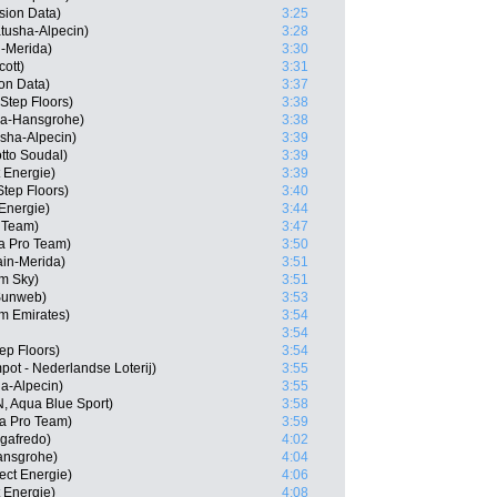
sion Data)
3:25
atusha-Alpecin)
3:28
n-Merida)
3:30
ott)
3:31
on Data)
3:37
-Step Floors)
3:38
ra-Hansgrohe)
3:38
sha-Alpecin)
3:39
tto Soudal)
3:39
t Energie)
3:39
tep Floors)
3:40
 Energie)
3:44
o Team)
3:47
na Pro Team)
3:50
ain-Merida)
3:51
m Sky)
3:51
Sunweb)
3:53
am Emirates)
3:54
3:54
tep Floors)
3:54
ot - Nederlandse Loterij)
3:55
a-Alpecin)
3:55
 Aqua Blue Sport)
3:58
na Pro Team)
3:59
gafredo)
4:02
ansgrohe)
4:04
ect Energie)
4:06
 Energie)
4:08