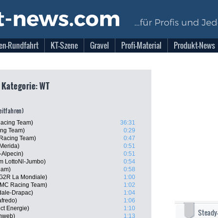
en-Rundfahrt
KT-Szene
Gravel
Profi-Material
Produkt-News
, Kategorie: WT
zeitfahren)
acing Team)
36:31
ing Team)
0:29
Racing Team)
0:47
-Merida)
0:51
-Alpecin)
0:51
am LottoNl-Jumbo)
0:54
eam)
0:58
AG2R La Mondiale)
1:00
BMC Racing Team)
1:02
dale-Drapac)
1:04
afredo)
1:06
ct Energie)
1:10
Steady
unweb)
1:13