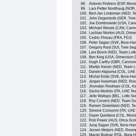
98.
Antonio Pedrero (ESP, Movi
99.
Lars Petter Nordhaug (NOR,
100.
Bert-Jan Lindeman (NED, T
101.
John Degenkolb (GER, Trek
102.
Joe Dombrowski (USA, Can
103.
Michael Woods (CAN, Cann
104.
Lachlan Morton (AUS, Dime
105.
Cedric Pineau (FRA, FDJ)
106.
Peter Sagan (SVK, Bora-Ha
107.
Gregory Rast (SUI, Trek-Seg
108.
Lars Boom (NED, Team Lott
109.
Ben King (USA, Dimension 
110.
Hugh Carthy (GBR, Cannon
111.
Martijn Keizer (NED, Team 
112.
Darwin Atapuma (COL, UAE 
113.
Michal Kolár (SVK, Bora-Ha
114.
Jesper Asselman (NED, Room
115.
Jhonatan Restrepo (COL, Ka
116.
Sacha Modolo (ITA, UAE Te
117.
Jelle Wallays (BEL, Lotto So
118.
Roy Curvers (NED, Team S
119.
Ramon Sinkeldam (NED, T
120.
Simone Consonni (ITA, UAE
121.
Dayer Quintana (COL, Movis
122.
Rob Power (AUS, Orica-Scot
123.
Juraj Sagan (SVK, Bora-Ha
124.
Jeroen Meijers (NED, Roompo
125.
Maciej Bodnar (POL, Bora-