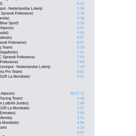
J)
5:32
ot - Nederlandse Loterij)
5:34
 Sprandi Polkowice)
5:39
erida)
5:39
Blue Sport)
5:50
Alpecin)
6:01
udal)
6:05
afredo)
6:07
andi Polkowice)
6:07
g Team)
6:30
Segafredo)
7:01
 Sprandi Polkowice)
7:04
 Polkowice)
7:09
oompot - Nederlandse Loterij)
7:19
na Pro Team)
8:01
AG2R La Mondiale)
8:01
-Alpecin)
28:37:11
Racing Team)
0:48
am LottoNl-Jumbo)
1:08
AG2R La Mondiale)
2:37
Emirates)
3:09
-Merida)
3:51
a Mondiale)
4:00
eam)
4:14
)
4:47