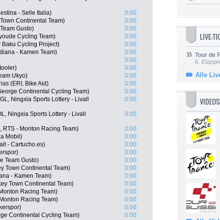
stina - Selle Italia)
0:00
 Town Continental Team)
0:00
e Team Gusto)
0:00
LIVE-T
nyoude Cycling Team)
0:00
Baku Cycling Project)
0:00
idiana - Kamen Team)
0:00
Tour de
0:00
6. Etapp
ooler)
0:00
Alle Liv
Team Ukyo)
0:00
as (ERI, Bike Aid)
0:00
George Continental Cycling Team)
0:00
, Ningxia Sports Lottery - Livall
0:00
VIDEOS
, Ningxia Sports Lottery - Livall
0:00
E, RTS - Monton Racing Team)
0:00
a Mobil)
0:00
it - Cartucho.es)
0:00
erspor)
0:00
ue Team Gusto)
0:00
y Town Continental Team)
0:00
diana - Kamen Team)
0:00
key Town Continental Team)
0:00
 Monton Racing Team)
0:00
 Monton Racing Team)
0:00
kerspor)
0:00
rge Continental Cycling Team)
0:00