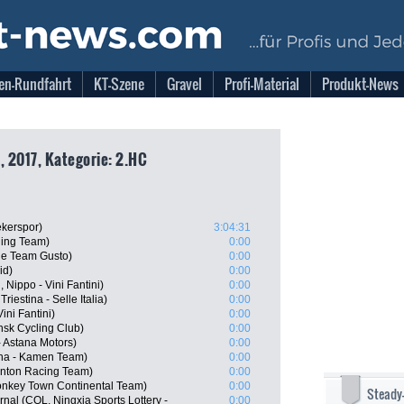
en-Rundfahrt
KT-Szene
Gravel
Profi-Material
Produkt-News
, 2017, Kategorie: 2.HC
kerspor)
3:04:31
ling Team)
0:00
ue Team Gusto)
0:00
id)
0:00
Nippo - Vini Fantini)
0:00
riestina - Selle Italia)
0:00
ini Fantini)
0:00
nsk Cycling Club)
0:00
- Astana Motors)
0:00
ana - Kamen Team)
0:00
onton Racing Team)
0:00
nkey Town Continental Team)
0:00
Steady
nal (COL, Ningxia Sports Lottery -
0:00