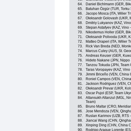
64.
Daniel Bichlmann (GER, Bik
65.
Batuhan Özgür (TUR, Torku 
66.
Jacopo Mosca (ITA, Wilier Trie
67.
Oleksandr Golovash (UKR, M
68.
Dmitriy Lukyanov (KAZ, Vino
69.
Stepan Astafyev (KAZ, Vino 
70.
Nikodemus Holler (GER, Bik
71.
Oleksandr Polivoda (UKR, K
72.
Matteo Draperi (ITA, Wilier Tri
73.
Rick Van Breda (NED, Monk
74.
Marcus Culey (AUS, St. Geo
75.
Andreas Keuser (GER, Kuwai
76.
Hideto Nakane (JPN, Nippo - 
77.
Tanzou Tokuda (JPN, Team 
78.
Taras Voropayev (KAZ, Vino 
79.
Jimmi Briceño (VEN, China 
80.
Roniel Campos (VEN, China
81.
Jackson Rodriguez (VEN, Ch
82.
Oleksandr Prevar (UKR, Kol
83.
Oscar Pujol (ESP, Team Uky
84.
Altansukh Altanzul (MGL, Ning
Team)
85.
Bruno Maltar (CRO, Meridi
86.
Jose Mendoza (VEN, Qingha
87.
Ruslan Karimov (UZB, RTS 
88.
Jiancai Wang (CHN, Qingha
89.
Xinping Ding (CHN, China C
90.
Rodrigo Araque Lorente (ES