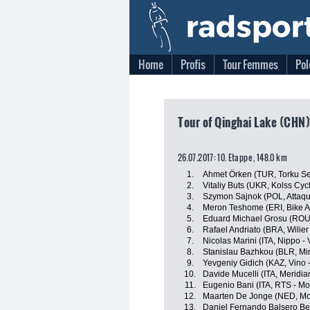
Home
Profis
Tour Femmes
Pol
Tour of Qinghai Lake (CHN)
26.07.2017: 10. Etappe , 148.0 km
1.
Ahmet Örken (TUR, Torku Se
2.
Vitaliy Buts (UKR, Kolss Cyc
3.
Szymon Sajnok (POL, Attaq
4.
Meron Teshome (ERI, Bike A
5.
Eduard Michael Grosu (ROU, 
6.
Rafael Andriato (BRA, Wilier T
7.
Nicolas Marini (ITA, Nippo - V
8.
Stanislau Bazhkou (BLR, Mi
9.
Yevgeniy Gidich (KAZ, Vino 
10.
Davide Mucelli (ITA, Meridi
11.
Eugenio Bani (ITA, RTS - M
12.
Maarten De Jonge (NED, Mo
13.
Daniel Fernando Balsero Ber