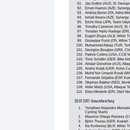
91.
Jay Dutton (AUS, St. George
92.
Enver Asanov (AZE, Synergy
93.
Andrea Borso (ITA, Adria Mob
94.
Ismail Iliasov (AZE, Synergy
95.
Eiichi Hirai (JPN, Team Ukyo
96.
Timothy Cameron (AUS, St. 
97.
Yonatan Hailu Hadege (ERI,
98.
Eugert Zhupa (ALB, Wilier Trie
99.
Giuseppe Fonzi (ITA, Wilier Tr
100.
Muhammet Atalay (TUR, Tor
101.
Georgios Bouglas (GRE, Chi
102.
Patrick Collins (USA, CCB Ve
103.
Timo Schäfer (GER, Bike Aid
104.
Alistair Donohoe (AUS, Att
105.
Andriy Kulyk (UKR, Kolss Cy
106.
Mohd Nor Umardi Rosdi (MA
107.
Fernando Grijalba (ESP, Kuw
108.
Stephan Bakker (NED, Monk
109.
Alder Martz (USA, Attaque 
110.
Elias Afewerki (ERI, Start V
26.07.2017: Gesamtwertung
1.
Yonathan Alejandro Monsalv
Cycling Team)
2.
Mauricio Ortega Ramirez (
3.
Björn Thurau (GER, Kuwait -
4.
Ilia Koshevoy (BLR, Wilier Tri