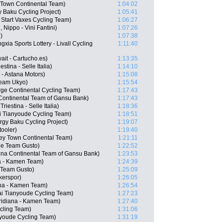
 Town Continental Team)
1:04:02
 Baku Cycling Project)
1:05:41
 Start Vaxes Cycling Team)
1:06:27
Nippo - Vini Fantini)
1:07:26
)
1:07:38
xia Sports Lottery - Livall Cycling
1:11:40
ait - Cartucho.es)
1:13:35
stina - Selle Italia)
1:14:10
 - Astana Motors)
1:15:08
Team Ukyo)
1:15:54
rge Continental Cycling Team)
1:17:43
Continental Team of Gansu Bank)
1:17:43
riestina - Selle Italia)
1:18:36
i Tianyoude Cycling Team)
1:18:51
rgy Baku Cycling Project)
1:19:07
ooler)
1:19:40
ey Town Continental Team)
1:21:11
ue Team Gusto)
1:22:52
na Continental Team of Gansu Bank)
1:23:53
a - Kamen Team)
1:24:39
e Team Gusto)
1:25:09
kerspor)
1:26:05
ana - Kamen Team)
1:26:54
i Tianyoude Cycling Team)
1:27:23
eridiana - Kamen Team)
1:27:40
cling Team)
1:31:06
nyoude Cycling Team)
1:31:19