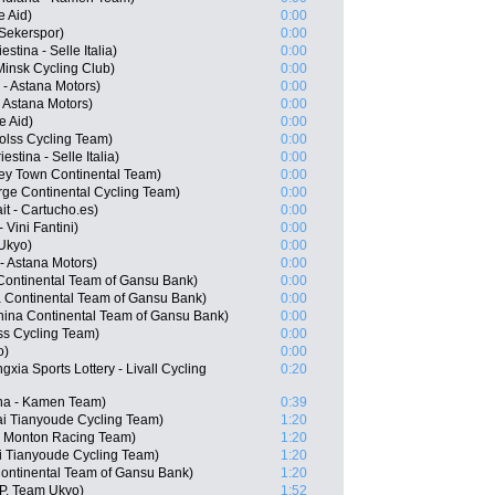
e Aid)
0:00
Sekerspor)
0:00
stina - Selle Italia)
0:00
insk Cycling Club)
0:00
 - Astana Motors)
0:00
- Astana Motors)
0:00
e Aid)
0:00
olss Cycling Team)
0:00
estina - Selle Italia)
0:00
ey Town Continental Team)
0:00
rge Continental Cycling Team)
0:00
t - Cartucho.es)
0:00
Vini Fantini)
0:00
Ukyo)
0:00
- Astana Motors)
0:00
Continental Team of Gansu Bank)
0:00
 Continental Team of Gansu Bank)
0:00
ina Continental Team of Gansu Bank)
0:00
ss Cycling Team)
0:00
o)
0:00
xia Sports Lottery - Livall Cycling
0:20
ana - Kamen Team)
0:39
i Tianyoude Cycling Team)
1:20
- Monton Racing Team)
1:20
i Tianyoude Cycling Team)
1:20
ontinental Team of Gansu Bank)
1:20
P, Team Ukyo)
1:52