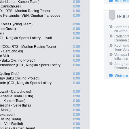
Alle Vi
Meridiana - Kamen Team)
0:00
 Cartucho.es)
0:00
COL, RTS - Monton Racing Team)
0:00
PROFI
e Pertsinidis (VEN, Qinghai Tianyoude
0:00
Kolss Cycling Team)
0:00
Ferrand-P
eam Gusto)
0:00
ist vorbei,
il)
0:00
Radsport 
, Ningxia Sports Lottery - Livall
0:00
Rennen 
Koch und 
o (COL, RTS - Monton Racing Team)
0:00
Tour-Vor
 - Cartucho.es)
0:00
Ventoux-
e Aid)
0:00
teilweise
 Baku Cycling Project)
0:00
Aldag nac
ernandez (COL, Ningxia Sports Lottery
0:00
Rennen v
ycling Club)
0:00
Weitere
rgy Baku Cycling Project)
0:00
nte (COL, Ningxia Sports Lottery -
0:00
wait - Cartucho.es)
0:00
 Attaque Team Gusto)
0:00
a - Kamen Team)
0:00
estina - Selle Italia)
0:00
 Mobil)
0:00
ekerspor)
0:00
Cycling Team)
0:00
- Vini Fantini)
0:00
eridiana - Kamen Team)
0:00