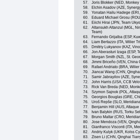
57.
Joris Blokker (NED, Monkey
58.
Elchin Asadov (AZE, Synergy
59.
Yonatan Hailu Hadege (ERI,
60.
Eduard Michael Grosu (ROU, 
61.
Eiichi Hirai (JPN, Team Ukyo
62.
Altansukh Altanzul (MGL, Ning
Team)
63.
Fernando Grijalba (ESP, Kuw
64.
Liam Bertazzo (ITA, Wilier Trie
65.
Dmitriy Lukyanov (KAZ, Vino
66.
Jon Aberasturi Izaga (ESP, 
67.
Morgan Smith (NZL, St. Geo
68.
Jimmi Briceño (VEN, China 
69.
Rafael Andriato (BRA, Wilier T
70.
Jiancai Wang (CHN, Qingha
71.
Samir Jabrayilov (AZE, Syne
72.
John Harris (USA, CCB Velot
73.
Rick Van Breda (NED, Monk
74.
Szymon Sajnok (POL, Attaq
75.
Georgios Bouglas (GRE, Chi
76.
Uroš Repše (SLO, Meridian
77.
Benjamin Hill (AUS, Attaqu
78.
Ivan Balykin (RUS, Torku Se
79.
Bruno Maltar (CRO, Meridi
80.
Jose Mendoza (VEN, Qingha
81.
Gianfranco Visconti (ITA, M
82.
Andriy Kulyk (UKR, Kolss Cy
83.
Zisen Li (CHN, Qinghai Tia