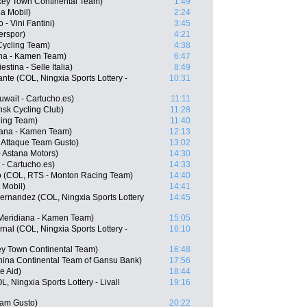
key Town Continental Team)
1:49
a Mobil)
2:24
- Vini Fantini)
3:45
erspor)
4:21
Cycling Team)
4:38
ana - Kamen Team)
6:47
stina - Selle Italia)
8:49
nte (COL, Ningxia Sports Lottery -
10:31
wait - Cartucho.es)
11:11
nsk Cycling Club)
11:28
ling Team)
11:40
diana - Kamen Team)
12:13
 Attaque Team Gusto)
13:02
- Astana Motors)
14:30
 - Cartucho.es)
14:33
o (COL, RTS - Monton Racing Team)
14:40
 Mobil)
14:41
ernandez (COL, Ningxia Sports Lottery
14:45
Meridiana - Kamen Team)
15:05
nal (COL, Ningxia Sports Lottery -
16:10
y Town Continental Team)
16:48
ina Continental Team of Gansu Bank)
17:56
e Aid)
18:44
, Ningxia Sports Lottery - Livall
19:16
eam Gusto)
20:22