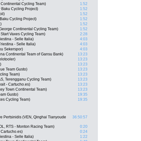
 Continental Cycling Team)
1:52
 Baku Cycling Project)
1:52
il)
1:52
 Baku Cycling Project)
1:52
)
1:52
George Continental Cycling Team)
1:52
 Start Vaxes Cycling Team)
2:28
stina - Selle Italia)
4:03
iestina - Selle Italia)
4:03
ku Sekerspor)
4:03
na Continental Team of Gansu Bank)
13:23
lotooler)
13:23
)
13:23
aque Team Gusto)
13:23
cling Team)
13:23
S, Terengganu Cycling Team)
13:23
ait - Cartucho.es)
13:23
ey Town Continental Team)
13:23
Team Gusto)
19:35
axes Cycling Team)
19:35
e Pertsinidis (VEN, Qinghai Tianyoude
36:50:57
COL, RTS - Monton Racing Team)
0:20
 Cartucho.es)
0:24
estina - Selle Italia)
1:22