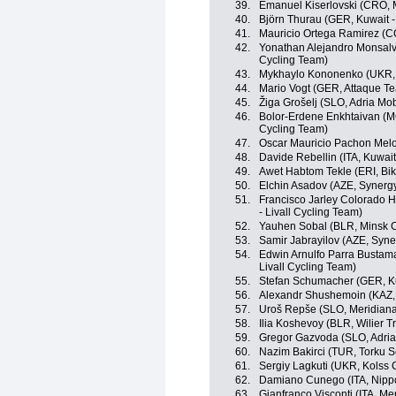
39.
Emanuel Kiserlovski (CRO, 
40.
Björn Thurau (GER, Kuwait -
41.
Mauricio Ortega Ramirez (
42.
Yonathan Alejandro Monsalv
Cycling Team)
43.
Mykhaylo Kononenko (UKR, 
44.
Mario Vogt (GER, Attaque T
45.
Žiga Grošelj (SLO, Adria Mob
46.
Bolor-Erdene Enkhtaivan (MGL
Cycling Team)
47.
Oscar Mauricio Pachon Mel
48.
Davide Rebellin (ITA, Kuwait
49.
Awet Habtom Tekle (ERI, Bik
50.
Elchin Asadov (AZE, Synergy
51.
Francisco Jarley Colorado H
- Livall Cycling Team)
52.
Yauhen Sobal (BLR, Minsk C
53.
Samir Jabrayilov (AZE, Syne
54.
Edwin Arnulfo Parra Bustama
Livall Cycling Team)
55.
Stefan Schumacher (GER, Ku
56.
Alexandr Shushemoin (KAZ,
57.
Uroš Repše (SLO, Meridian
58.
Ilia Koshevoy (BLR, Wilier Tri
59.
Gregor Gazvoda (SLO, Adria
60.
Nazim Bakirci (TUR, Torku S
61.
Sergiy Lagkuti (UKR, Kolss 
62.
Damiano Cunego (ITA, Nippo 
63.
Gianfranco Visconti (ITA, M