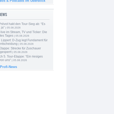
deos & Podcasts im Überblick
-NEWS
révot hakt den Tour-Sieg ab: “Es
 ja“
| 05.08.2026
live im Stream, TV und Ticker: Die
des Tages
| 05.08.2026
Lippert: D-Zug legt Fundament für
entscheidung
| 05.08.2026
Etappe: Strecke für Zuschauer
 gesperrt
| 05.08.2026
h 5. Tour-Etappe: “Ein riesiges
on uns“
| 05.08.2026
 Profi-News