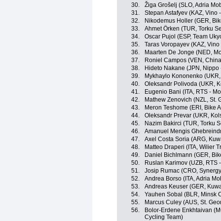
30.
Žiga Grošelj (SLO, Adria Mob
31.
Stepan Astafyev (KAZ, Vino 
32.
Nikodemus Holler (GER, Bik
33.
Ahmet Örken (TUR, Torku Se
34.
Oscar Pujol (ESP, Team Uky
35.
Taras Voropayev (KAZ, Vino 
36.
Maarten De Jonge (NED, Mo
37.
Roniel Campos (VEN, China
38.
Hideto Nakane (JPN, Nippo - 
39.
Mykhaylo Kononenko (UKR, 
40.
Oleksandr Polivoda (UKR, K
41.
Eugenio Bani (ITA, RTS - M
42.
Mathew Zenovich (NZL, St. 
43.
Meron Teshome (ERI, Bike A
44.
Oleksandr Prevar (UKR, Kol
45.
Nazim Bakirci (TUR, Torku S
46.
Amanuel Mengis Ghebreindri
47.
Axel Costa Soria (ARG, Kuwa
48.
Matteo Draperi (ITA, Wilier Tri
49.
Daniel Bichlmann (GER, Bik
50.
Ruslan Karimov (UZB, RTS 
51.
Josip Rumac (CRO, Synergy 
52.
Andrea Borso (ITA, Adria Mob
53.
Andreas Keuser (GER, Kuwai
54.
Yauhen Sobal (BLR, Minsk C
55.
Marcus Culey (AUS, St. Geo
56.
Bolor-Erdene Enkhtaivan (MGL
Cycling Team)