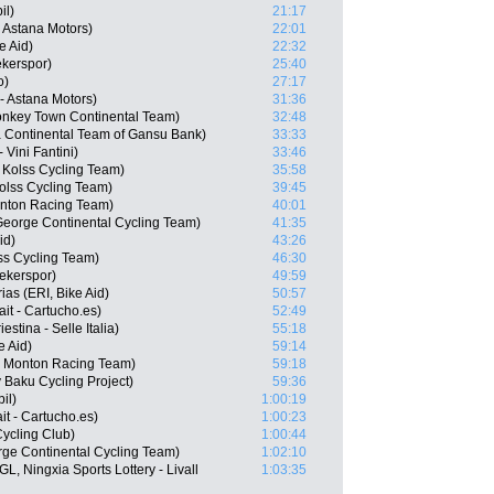
il)
21:17
- Astana Motors)
22:01
e Aid)
22:32
kerspor)
25:40
o)
27:17
- Astana Motors)
31:36
nkey Town Continental Team)
32:48
 Continental Team of Gansu Bank)
33:33
Vini Fantini)
33:46
Kolss Cycling Team)
35:58
olss Cycling Team)
39:45
onton Racing Team)
40:01
George Continental Cycling Team)
41:35
id)
43:26
ss Cycling Team)
46:30
ekerspor)
49:59
as (ERI, Bike Aid)
50:57
it - Cartucho.es)
52:49
estina - Selle Italia)
55:18
e Aid)
59:14
- Monton Racing Team)
59:18
Baku Cycling Project)
59:36
il)
1:00:19
t - Cartucho.es)
1:00:23
ycling Club)
1:00:44
rge Continental Cycling Team)
1:02:10
, Ningxia Sports Lottery - Livall
1:03:35