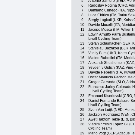
5.
Antonio Santoro (NED, Mon
6.
Radoslav Rogina (CRO, Adri
7.
Damiano Cunego (ITA, Nippo 
8.
Luca Chirico (ITA, Torku Sek
9.
Sergiy Lagkuti (UKR, Kolss 
10.
Davide Mucelli (ITA, Meridi
11.
Jacopo Mosca (ITA, Wilier Trie
12.
Edwin Arnulfo Parra Bustama
Livall Cycling Team)
13.
Stefan Schumacher (GER, Ku
14.
Stanislau Bazhkou (BLR, Mi
15.
Vitaliy Buts (UKR, Kolss Cyc
16.
Matteo Rabottini (ITA, Meri
17.
Alexandr Shushemoin (KAZ,
18.
Yevgeniy Gidich (KAZ, Vino 
19.
Davide Rebellin (ITA, Kuwait
20.
Oscar Mauricio Pachon Mel
21.
Gregor Gazvoda (SLO, Adria
22.
Francisco Jarley Colorado H
- Livall Cycling Team)
23.
Emanuel Kiserlovski (CRO, 
24.
Daniel Fernando Balsero Ber
Livall Cycling Team)
25.
Sven Van Luijk (NED, Monke
26.
Jackson Rodriguez (VEN, Ch
27.
Awet Habtom Tekle (ERI, Bik
28.
Vladimir Yesid Lopez Gil (COL
Cycling Team)
29.
Mario Vogt (GER, Attaque T