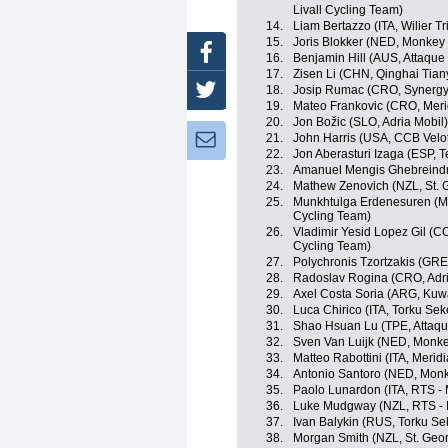
Livall Cycling Team)
14.
Liam Bertazzo (ITA, Wilier Trie
15.
Joris Blokker (NED, Monkey
Facebook
16.
Benjamin Hill (AUS, Attaqu
17.
Zisen Li (CHN, Qinghai Tia
18.
Josip Rumac (CRO, Synergy 
Twitter
19.
Mateo Frankovic (CRO, Mer
20.
Jon Božic (SLO, Adria Mobil)
21.
John Harris (USA, CCB Velot
Newsletter:
22.
Jon Aberasturi Izaga (ESP, 
23.
Amanuel Mengis Ghebreindri
24.
Mathew Zenovich (NZL, St. 
25.
Munkhtulga Erdenesuren (MGL
Cycling Team)
26.
Vladimir Yesid Lopez Gil (COL
Cycling Team)
27.
Polychronis Tzortzakis (GR
28.
Radoslav Rogina (CRO, Adri
29.
Axel Costa Soria (ARG, Kuwa
30.
Luca Chirico (ITA, Torku Sek
31.
Shao Hsuan Lu (TPE, Attaq
32.
Sven Van Luijk (NED, Monke
33.
Matteo Rabottini (ITA, Meri
34.
Antonio Santoro (NED, Mon
35.
Paolo Lunardon (ITA, RTS -
36.
Luke Mudgway (NZL, RTS -
37.
Ivan Balykin (RUS, Torku Se
38.
Morgan Smith (NZL, St. Geo