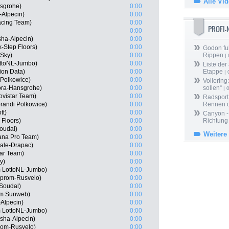
Alle Vi
nsgrohe)
0:00
-Alpecin)
0:00
cing Team)
0:00
PROFI
0:00
ha-Alpecin)
0:00
-Step Floors)
0:00
Godon fu
 Sky)
0:00
Rippen
| 
ottoNL-Jumbo)
0:00
Liste der
ion Data)
0:00
Etappe
| 
 Polkowice)
0:00
Vollering
ora-Hansgrohe)
0:00
sollen“
| 
ovistar Team)
0:00
Radsport 
prandi Polkowice)
0:00
Rennen 
tt)
0:00
Canyon -
 Floors)
0:00
Richtung
Soudal)
0:00
Weitere
ana Pro Team)
0:00
ale-Drapac)
0:00
tar Team)
0:00
y)
0:00
 LottoNL-Jumbo)
0:00
zprom-Rusvelo)
0:00
 Soudal)
0:00
am Sunweb)
0:00
-Alpecin)
0:00
 LottoNL-Jumbo)
0:00
sha-Alpecin)
0:00
rom-Rusvelo)
0:00