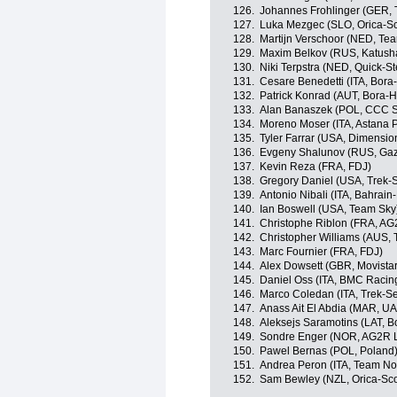
126.
Johannes Frohlinger (GER,
127.
Luka Mezgec (SLO, Orica-Sc
128.
Martijn Verschoor (NED, Te
129.
Maxim Belkov (RUS, Katush
130.
Niki Terpstra (NED, Quick-St
131.
Cesare Benedetti (ITA, Bor
132.
Patrick Konrad (AUT, Bora-
133.
Alan Banaszek (POL, CCC S
134.
Moreno Moser (ITA, Astana 
135.
Tyler Farrar (USA, Dimensio
136.
Evgeny Shalunov (RUS, Ga
137.
Kevin Reza (FRA, FDJ)
138.
Gregory Daniel (USA, Trek-
139.
Antonio Nibali (ITA, Bahrain
140.
Ian Boswell (USA, Team Sky
141.
Christophe Riblon (FRA, AG
142.
Christopher Williams (AUS,
143.
Marc Fournier (FRA, FDJ)
144.
Alex Dowsett (GBR, Movista
145.
Daniel Oss (ITA, BMC Racin
146.
Marco Coledan (ITA, Trek-S
147.
Anass Ait El Abdia (MAR, U
148.
Aleksejs Saramotins (LAT, 
149.
Sondre Enger (NOR, AG2R L
150.
Pawel Bernas (POL, Poland
151.
Andrea Peron (ITA, Team No
152.
Sam Bewley (NZL, Orica-Sco