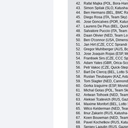
42.
Rafal Majka (POL, Bora-Ha
43.
Simon Spilak (SLO, Katusha
44.
Ben Hermans (BEL, BMC Ra
45.
Diego Rosa (ITA, Team Sky)
46.
Jose Goncalves (POR, Katus
47.
Laurens De Plus (BEL, Quick
48.
Salvatore Puccio (ITA, Team
49.
Daan Olivier (NED, Team L
50.
Ben O'connor (USA, Dimens
51.
Jan Hirt (CZE, CCC Sprandi
52.
Gregor Muhlberger (AUS, B
53.
Jose Joaquin Rojas (ESP, M
54.
Frantisek Sirs (CZE, CCC S
55.
Adam Yates (GBR, Orica-Sco
56.
Petr Vakoc (CZE, Quick-Step
57.
Bart De Clercq (BEL, Lotto 
58.
Ruslan Tleubayev (KAZ, Ast
59.
Tom Slagter (NED, Cannond
60.
Gorka Izaguirre (ESP, Movis
61.
Michal Golas (POL, Team Sk
62.
Antwan Tolhoek (NED, Team
63.
Aleksei Tcatevich (RUS, Ga
64.
Maxime Monfort (BEL, Lotto
65.
Wilco Kelderman (NED, Te
66.
Ilnur Zakarin (RUS, Katusha
67.
Koen Bouwman (NED, Team
68.
Pavel Kochetkov (RUS, Katu
69.
Sergey Lagutin (RUS, Gazp