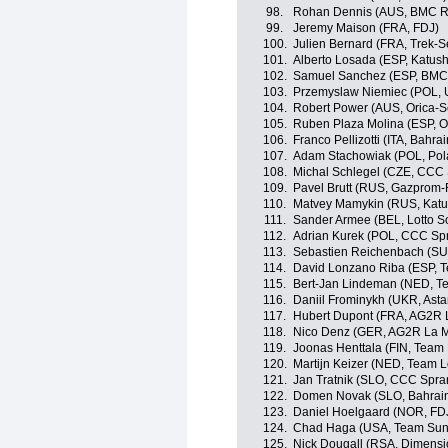
98.
Rohan Dennis (AUS, BMC R
99.
Jeremy Maison (FRA, FDJ)
100.
Julien Bernard (FRA, Trek-S
101.
Alberto Losada (ESP, Katush
102.
Samuel Sanchez (ESP, BMC
103.
Przemyslaw Niemiec (POL, 
104.
Robert Power (AUS, Orica-Sc
105.
Ruben Plaza Molina (ESP, Or
106.
Franco Pellizotti (ITA, Bahra
107.
Adam Stachowiak (POL, Pol
108.
Michal Schlegel (CZE, CCC 
109.
Pavel Brutt (RUS, Gazprom-
110.
Matvey Mamykin (RUS, Katu
111.
Sander Armee (BEL, Lotto S
112.
Adrian Kurek (POL, CCC Spr
113.
Sebastien Reichenbach (SUI
114.
David Lonzano Riba (ESP, 
115.
Bert-Jan Lindeman (NED, T
116.
Daniil Frominykh (UKR, Ast
117.
Hubert Dupont (FRA, AG2R 
118.
Nico Denz (GER, AG2R La M
119.
Joonas Henttala (FIN, Team
120.
Martijn Keizer (NED, Team 
121.
Jan Tratnik (SLO, CCC Spra
122.
Domen Novak (SLO, Bahrain
123.
Daniel Hoelgaard (NOR, FD
124.
Chad Haga (USA, Team Su
125.
Nick Dougall (RSA, Dimensi