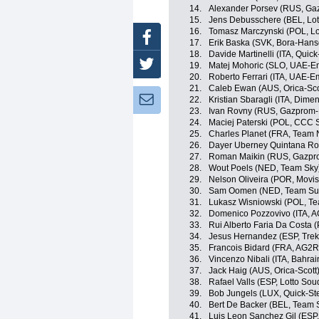
14.
Alexander Porsev (RUS, Ga
15.
Jens Debusschere (BEL, Lot
16.
Tomasz Marczynski (POL, Lo
Facebook
17.
Erik Baska (SVK, Bora-Hans
18.
Davide Martinelli (ITA, Quick
Twitter
19.
Matej Mohoric (SLO, UAE-Em
20.
Roberto Ferrari (ITA, UAE-E
21.
Caleb Ewan (AUS, Orica-Sco
Newsletter:
22.
Kristian Sbaragli (ITA, Dime
23.
Ivan Rovny (RUS, Gazprom-
24.
Maciej Paterski (POL, CCC 
25.
Charles Planet (FRA, Team 
26.
Dayer Uberney Quintana Ro
27.
Roman Maikin (RUS, Gazpr
28.
Wout Poels (NED, Team Sky
29.
Nelson Oliveira (POR, Movis
30.
Sam Oomen (NED, Team S
31.
Lukasz Wisniowski (POL, T
32.
Domenico Pozzovivo (ITA, 
33.
Rui Alberto Faria Da Costa
34.
Jesus Hernandez (ESP, Trek
35.
Francois Bidard (FRA, AG2R
36.
Vincenzo Nibali (ITA, Bahra
37.
Jack Haig (AUS, Orica-Scott
38.
Rafael Valls (ESP, Lotto Sou
39.
Bob Jungels (LUX, Quick-Ste
40.
Bert De Backer (BEL, Team
41.
Luis Leon Sanchez Gil (ESP