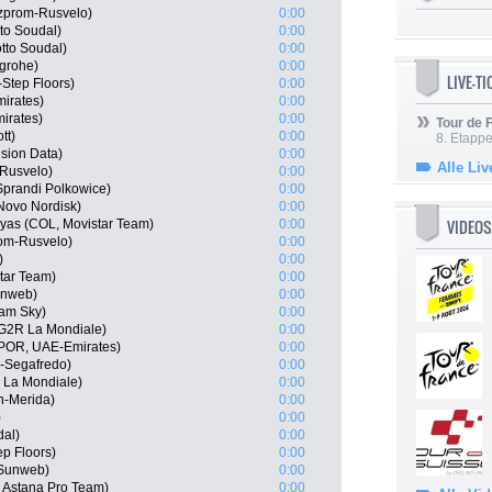
zprom-Rusvelo)
0:00
to Soudal)
0:00
tto Soudal)
0:00
grohe)
0:00
LIVE-T
-Step Floors)
0:00
irates)
0:00
mirates)
0:00
Tour de
tt)
0:00
8. Etappe
nsion Data)
0:00
Alle Liv
Rusvelo)
0:00
Sprandi Polkowice)
0:00
Novo Nordisk)
0:00
VIDEOS
yas (COL, Movistar Team)
0:00
om-Rusvelo)
0:00
)
0:00
tar Team)
0:00
unweb)
0:00
eam Sky)
0:00
AG2R La Mondiale)
0:00
 (POR, UAE-Emirates)
0:00
-Segafredo)
0:00
 La Mondiale)
0:00
in-Merida)
0:00
)
0:00
dal)
0:00
p Floors)
0:00
 Sunweb)
0:00
, Astana Pro Team)
0:00