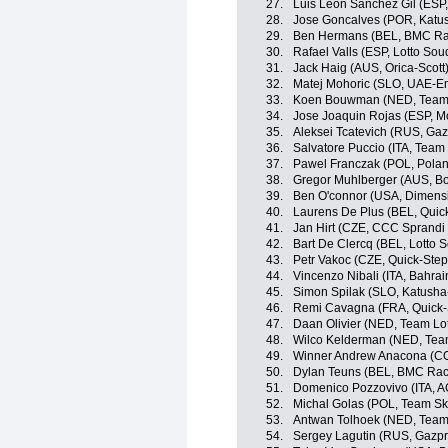
27.
Luis Leon Sanchez Gil (ESP
28.
Jose Goncalves (POR, Katus
29.
Ben Hermans (BEL, BMC Ra
30.
Rafael Valls (ESP, Lotto Sou
31.
Jack Haig (AUS, Orica-Scott
32.
Matej Mohoric (SLO, UAE-Em
33.
Koen Bouwman (NED, Team
34.
Jose Joaquin Rojas (ESP, M
35.
Aleksei Tcatevich (RUS, Ga
36.
Salvatore Puccio (ITA, Team
37.
Pawel Franczak (POL, Pola
38.
Gregor Muhlberger (AUS, B
39.
Ben O'connor (USA, Dimens
40.
Laurens De Plus (BEL, Quick
41.
Jan Hirt (CZE, CCC Sprandi
42.
Bart De Clercq (BEL, Lotto 
43.
Petr Vakoc (CZE, Quick-Step
44.
Vincenzo Nibali (ITA, Bahra
45.
Simon Spilak (SLO, Katusha
46.
Remi Cavagna (FRA, Quick-S
47.
Daan Olivier (NED, Team L
48.
Wilco Kelderman (NED, Te
49.
Winner Andrew Anacona (CO
50.
Dylan Teuns (BEL, BMC Rac
51.
Domenico Pozzovivo (ITA, 
52.
Michal Golas (POL, Team Sk
53.
Antwan Tolhoek (NED, Team
54.
Sergey Lagutin (RUS, Gazp