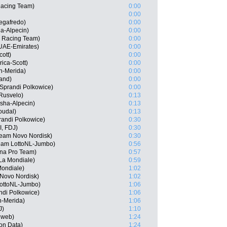
acing Team)
0:00
0:00
egafredo)
0:00
a-Alpecin)
0:00
 Racing Team)
0:00
UAE-Emirates)
0:00
ott)
0:00
ica-Scott)
0:00
in-Merida)
0:00
and)
0:00
Sprandi Polkowice)
0:00
Rusvelo)
0:13
sha-Alpecin)
0:13
oudal)
0:13
andi Polkowice)
0:30
, FDJ)
0:30
Team Novo Nordisk)
0:30
eam LottoNL-Jumbo)
0:56
ana Pro Team)
0:57
La Mondiale)
0:59
ondiale)
1:02
 Novo Nordisk)
1:02
LottoNL-Jumbo)
1:06
ndi Polkowice)
1:06
-Merida)
1:06
J)
1:10
nweb)
1:24
on Data)
1:24