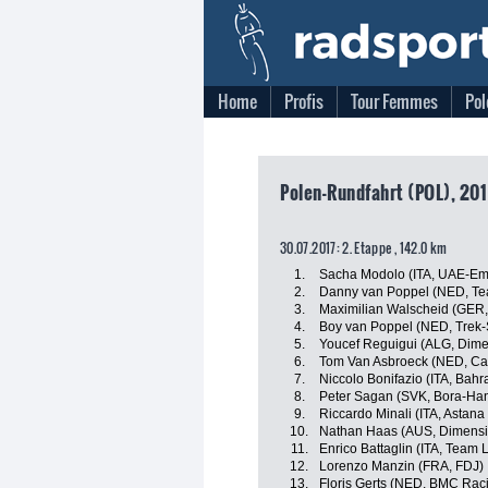
Home
Profis
Tour Femmes
Pol
Polen-Rundfahrt (POL), 201
30.07.2017: 2. Etappe , 142.0 km
1.
Sacha Modolo (ITA, UAE-Emi
2.
Danny van Poppel (NED, Te
3.
Maximilian Walscheid (GER
4.
Boy van Poppel (NED, Trek-
5.
Youcef Reguigui (ALG, Dime
6.
Tom Van Asbroeck (NED, C
7.
Niccolo Bonifazio (ITA, Bahr
8.
Peter Sagan (SVK, Bora-Ha
9.
Riccardo Minali (ITA, Astan
10.
Nathan Haas (AUS, Dimensi
11.
Enrico Battaglin (ITA, Team
12.
Lorenzo Manzin (FRA, FDJ)
13.
Floris Gerts (NED, BMC Rac