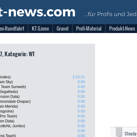
en-Rundfahrt
KT-Szene
Gravel
Profi-Material
Produkt-News
7, Kategorie: WT
rates)
3:15:21
am Sky)
0:00
, Team Sunweb)
0:00
Segafredo)
0:00
nsion Data)
0:00
annondale-Drapac)
0:00
ain-Merida)
0:00
nsgrohe)
0:00
a Pro Team)
0:00
on Data)
0:00
 LottoNL-Jumbo)
0:00
0:00
Steady
ing Team)
0:00