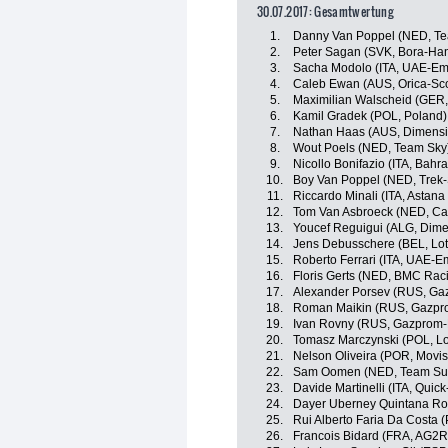
30.07.2017: Gesamtwertung
1.
Danny Van Poppel (NED, Te
2.
Peter Sagan (SVK, Bora-Ha
3.
Sacha Modolo (ITA, UAE-Emi
4.
Caleb Ewan (AUS, Orica-Sco
5.
Maximilian Walscheid (GER
6.
Kamil Gradek (POL, Poland)
7.
Nathan Haas (AUS, Dimensi
8.
Wout Poels (NED, Team Sky
9.
Nicollo Bonifazio (ITA, Bahr
10.
Boy Van Poppel (NED, Trek
11.
Riccardo Minali (ITA, Astan
12.
Tom Van Asbroeck (NED, C
13.
Youcef Reguigui (ALG, Dime
14.
Jens Debusschere (BEL, Lot
15.
Roberto Ferrari (ITA, UAE-E
16.
Floris Gerts (NED, BMC Rac
17.
Alexander Porsev (RUS, Ga
18.
Roman Maikin (RUS, Gazpr
19.
Ivan Rovny (RUS, Gazprom-
20.
Tomasz Marczynski (POL, Lo
21.
Nelson Oliveira (POR, Movis
22.
Sam Oomen (NED, Team S
23.
Davide Martinelli (ITA, Quick
24.
Dayer Uberney Quintana Ro
25.
Rui Alberto Faria Da Costa
26.
Francois Bidard (FRA, AG2R