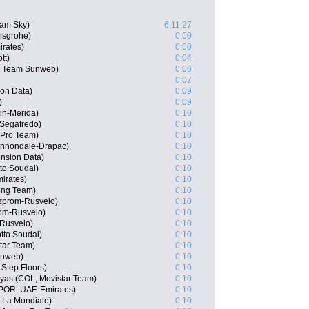
am Sky)
6:11:27
nsgrohe)
0:00
rates)
0:00
tt)
0:04
, Team Sunweb)
0:06
0:07
on Data)
0:09
)
0:09
ain-Merida)
0:10
-Segafredo)
0:10
a Pro Team)
0:10
annondale-Drapac)
0:10
nsion Data)
0:10
to Soudal)
0:10
mirates)
0:10
ing Team)
0:10
zprom-Rusvelo)
0:10
om-Rusvelo)
0:10
Rusvelo)
0:10
tto Soudal)
0:10
tar Team)
0:10
unweb)
0:10
-Step Floors)
0:10
yas (COL, Movistar Team)
0:10
 (POR, UAE-Emirates)
0:10
 La Mondiale)
0:10