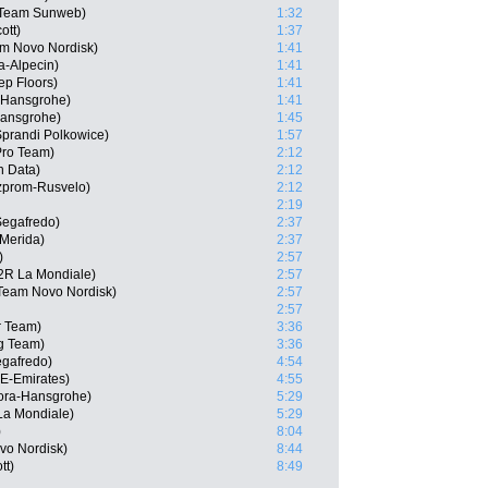
 Team Sunweb)
1:32
ott)
1:37
am Novo Nordisk)
1:41
a-Alpecin)
1:41
ep Floors)
1:41
a-Hansgrohe)
1:41
Hansgrohe)
1:45
prandi Polkowice)
1:57
Pro Team)
2:12
n Data)
2:12
zprom-Rusvelo)
2:12
2:19
Segafredo)
2:37
-Merida)
2:37
)
2:57
2R La Mondiale)
2:57
 Team Novo Nordisk)
2:57
2:57
r Team)
3:36
g Team)
3:36
egafredo)
4:54
AE-Emirates)
4:55
Bora-Hansgrohe)
5:29
a Mondiale)
5:29
)
8:04
vo Nordisk)
8:44
tt)
8:49