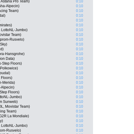
, Astana Pro Team)
0:10
ha-Alpecin)
0:10
cing Team)
0:10
dal)
0:10
)
0:10
irates)
0:10
 LottoNL-Jumbo)
0:10
ovistar Team)
0:10
zprom-Rusvelo)
0:10
 Sky)
0:10
nd)
0:10
ora-Hansgrohe)
0:10
ion Data)
0:10
-Step Floors)
0:10
 Polkowice)
0:10
Soudal)
0:10
 Floors)
0:10
in-Merida)
0:10
-Alpecin)
0:10
tep Floors)
0:10
ottoNL-Jumbo)
0:10
am Sunweb)
0:10
L, Movistar Team)
0:10
ing Team)
0:10
AG2R La Mondiale)
0:10
y)
0:10
 LottoNL-Jumbo)
0:10
rom-Rusvelo)
0:10