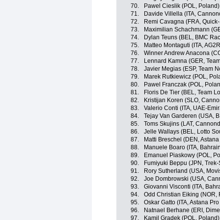
70.
Pawel Cieslik (POL, Poland)
71.
Davide Villella (ITA, Canno
72.
Remi Cavagna (FRA, Quick-S
73.
Maximilian Schachmann (GER
74.
Dylan Teuns (BEL, BMC Rac
75.
Matteo Montaguti (ITA, AG2
76.
Winner Andrew Anacona (CO
77.
Lennard Kamna (GER, Tea
78.
Javier Megias (ESP, Team N
79.
Marek Rutkiewicz (POL, Pol
80.
Pawel Franczak (POL, Pola
81.
Floris De Tier (BEL, Team 
82.
Kristijan Koren (SLO, Cann
83.
Valerio Conti (ITA, UAE-Emir
84.
Tejay Van Garderen (USA, 
85.
Toms Skujins (LAT, Cannon
86.
Jelle Wallays (BEL, Lotto So
87.
Matti Breschel (DEN, Astana
88.
Manuele Boaro (ITA, Bahrai
89.
Emanuel Piaskowy (POL, Po
90.
Fumiyuki Beppu (JPN, Trek-
91.
Rory Sutherland (USA, Movi
92.
Joe Dombrowski (USA, Can
93.
Giovanni Visconti (ITA, Bahr
94.
Odd Christian Eiking (NOR,
95.
Oskar Gatto (ITA, Astana Pr
96.
Natnael Berhane (ERI, Dime
97.
Kamil Gradek (POL, Poland)