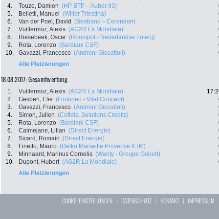
4.
Touze, Damien
(HP BTP – Auber 93)
5.
Belletti, Manuel
(Wilier Triestina)
6.
Van der Poel, David
(Beobank – Corendon)
7.
Vuillermoz, Alexis
(AG2R La Mondiale)
8.
Riesebeek, Oscar
(Roompot - Nederlandse Loterij)
9.
Rota, Lorenzo
(Bardiani CSF)
10.
Gavazzi, Francesco
(Androni Giocattoli)
Alle Platzierungen
18.08.2017: Gesamtwertung
1.
Vuillermoz, Alexis
(AG2R La Mondiale)
17:2
2.
Gesbert, Elie
(Fortuneo - Vital Concept)
3.
Gavazzi, Francesco
(Androni Giocattoli)
4.
Simon, Julien
(Cofidis, Solutions Credits)
5.
Rota, Lorenzo
(Bardiani CSF)
6.
Calmejane, Lilian
(Direct Energie)
7.
Sicard, Romain
(Direct Energie)
8.
Finetto, Mauro
(Delko Marseille Provence KTM)
9.
Minnaard, Marinus Cornelis
(Wanty - Groupe Gobert)
10.
Dupont, Hubert
(AG2R La Mondiale)
Alle Platzierungen
COOKIE EINSTELLUNGEN
|
DATENSCHUTZ
|
KONTAKT
|
IMPRESSUM