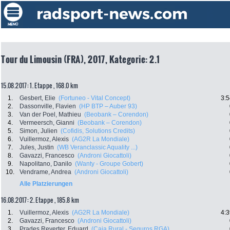
Tour du Limousin (FRA), 2017, Kategorie: 2.1
15.08.2017: 1. Etappe , 168.0 km
1.
Gesbert, Elie
(Fortuneo - Vital Concept)
3:5
2.
Dassonville, Flavien
(HP BTP – Auber 93)
3.
Van der Poel, Mathieu
(Beobank – Corendon)
4.
Vermeersch, Gianni
(Beobank – Corendon)
5.
Simon, Julien
(Cofidis, Solutions Credits)
6.
Vuillermoz, Alexis
(AG2R La Mondiale)
7.
Jules, Justin
(WB Veranclassic Aquality ...)
8.
Gavazzi, Francesco
(Androni Giocattoli)
9.
Napolitano, Danilo
(Wanty - Groupe Gobert)
10.
Vendrame, Andrea
(Androni Giocattoli)
Alle Platzierungen
16.08.2017: 2. Etappe , 185.8 km
1.
Vuillermoz, Alexis
(AG2R La Mondiale)
4:3
2.
Gavazzi, Francesco
(Androni Giocattoli)
3.
Prades Reverter, Eduard
(Caja Rural - Seguros RGA)