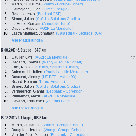
4.
Martin, Guillaume
(Wanty - Groupe Gobert)
5.
Calmejane, Lilian
(Direct Energie)
6.
Rota, Lorenzo
(Bardiani CSF)
7.
Simon, Julien
(Cofidis, Solutions Credits)
8.
Le Roux, Romain
(Armee de Terre)
9.
Dupont, Hubert
(AG2R La Mondiale)
10.
Lastra Martinez, Jonathan
(Caja Rural - Seguros RGA)
Alle Platzierungen
17.08.2017: 3. Etappe , 184.7 km
1.
Gautier, Cyril
(AG2R La Mondiale)
4:4
2.
Degand, Thomas
(Wanty - Groupe Gobert)
3.
Edet, Nicolas
(Cofidis, Solutions Credits)
4.
Antomarchi, Julien
(Roubaix - Lille Metropole)
5.
Bescond, Jérémy
(HP BTP – Auber 93)
6.
Sicard, Romain
(Direct Energie)
7.
Simon, Julien
(Cofidis, Solutions Credits)
8.
Vermeersch, Gianni
(Beobank – Corendon)
9.
Vuillermoz, Alexis
(AG2R La Mondiale)
10.
Gavazzi, Francesco
(Androni Giocattoli)
Alle Platzierungen
18.08.2017: 4. Etappe , 168.9 km
1.
Martin, Guillaume
(Wanty - Groupe Gobert)
4:0
2.
Baugnies, Jérome
(Wanty - Groupe Gobert)
3.
Van der Poel, Mathieu
(Beobank – Corendon)