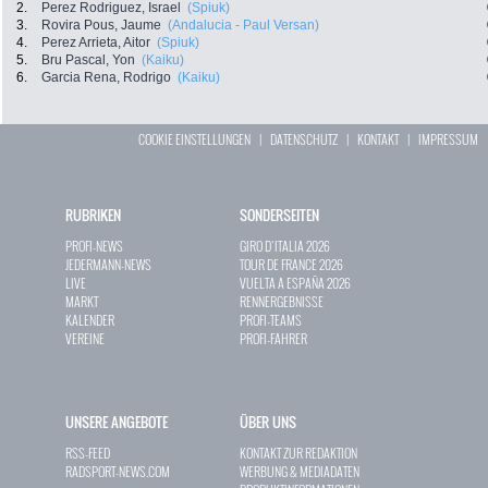
2.
Perez Rodriguez, Israel
(Spiuk)
3.
Rovira Pous, Jaume
(Andalucia - Paul Versan)
4.
Perez Arrieta, Aitor
(Spiuk)
5.
Bru Pascal, Yon
(Kaiku)
6.
Garcia Rena, Rodrigo
(Kaiku)
COOKIE EINSTELLUNGEN
|
DATENSCHUTZ
|
KONTAKT
|
IMPRESSUM
RUBRIKEN
SONDERSEITEN
PROFI-NEWS
GIRO D`ITALIA 2026
JEDERMANN-NEWS
TOUR DE FRANCE 2026
LIVE
VUELTA A ESPAÑA 2026
MARKT
RENNERGEBNISSE
KALENDER
PROFI-TEAMS
VEREINE
PROFI-FAHRER
UNSERE ANGEBOTE
ÜBER UNS
RSS-FEED
KONTAKT ZUR REDAKTION
RADSPORT-NEWS.COM
WERBUNG & MEDIADATEN