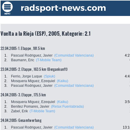
Vuelta a la Rioja (ESP), 2005, Kategorie: 2.1
22.04.2005: 1. Etappe , 181.5 km
1.
Pascual Rodriguez, Javier
(Comunidad Valenciana)
4:2
2.
Baumann, Eric
(T-Mobile Team)
23.04.2005: 2. Etappe , 163.5 km (Bergankunft)
1.
Ferrio, Jorge Luque
(Spiuk)
4:4
2.
Mosquera Miguez, Ezequiel
(Kaiku)
3.
Pascual Rodriguez, Javier
(Comunidad Valenciana)
24.04.2005: 3. Etappe , 175.5 km
1.
Mosquera Miguez, Ezequiel
(Kaiku)
3:5
2.
Benitez Pomares, Javier
(Relax Fuenlabrada)
3.
Zabel, Erik
(T-Mobile Team)
24.04.2005: Gesamtwertung
1.
Pascual Rodriguez, Javier
(Comunidad Valenciana)
13:1