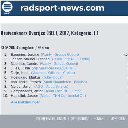
Druivenkoers Overijse (BEL), 2017, Kategorie: 1.1
23.08.2017: Endergebnis , 196.4 km
1.
Baugnies, Jérome
(Wanty - Groupe Gobert)
4:5
2.
Jansen, Amund Grøndahl
(Team Lotto NL - Jumbo)
3.
Meurisse, Xandro
(Wanty - Groupe Gobert)
4.
Jules, Justin
(WB Veranclassic Aquality ...)
5.
Duijn, Huub
(Verandas Willems - Crelan)
6.
Hoelgaard, Markus
(Joker Icopal)
7.
Van Hecke, Preben
(Sport Vlaanderen - Baloise)
8.
Mortier, Julien
(AGO – Aqua Service)
9.
Campenaerts, Victor
(Team Lotto NL - Jumbo)
10.
Hamelink, Jasper
(Metec - TKH Continental C...)
Alle Platzierungen
COOKIE EINSTELLUNGEN
|
DATENSCHUTZ
|
KONTAKT
|
IMPRESSUM