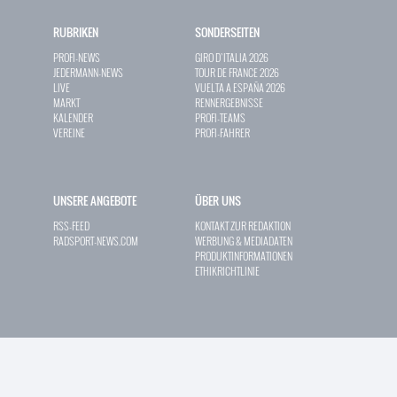
RUBRIKEN
SONDERSEITEN
PROFI-NEWS
GIRO D`ITALIA 2026
JEDERMANN-NEWS
TOUR DE FRANCE 2026
LIVE
VUELTA A ESPAÑA 2026
MARKT
RENNERGEBNISSE
KALENDER
PROFI-TEAMS
VEREINE
PROFI-FAHRER
UNSERE ANGEBOTE
ÜBER UNS
RSS-FEED
KONTAKT ZUR REDAKTION
RADSPORT-NEWS.COM
WERBUNG & MEDIADATEN
PRODUKTINFORMATIONEN
ETHIKRICHTLINIE