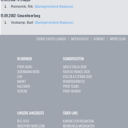
1.
Reinerink, Rik
(Bankgiroloterij-Batavus)
15.09.2002: Gesamtwertung
1.
Voskamp, Bart
(Bankgiroloterij-Batavus)
COOKIE EINSTELLUNGEN
|
DATENSCHUTZ
|
KONTAKT
|
IMPRESSUM
RUBRIKEN
SONDERSEITEN
PROFI-NEWS
GIRO D`ITALIA 2026
JEDERMANN-NEWS
TOUR DE FRANCE 2026
LIVE
VUELTA A ESPAÑA 2026
MARKT
RENNERGEBNISSE
KALENDER
PROFI-TEAMS
VEREINE
PROFI-FAHRER
UNSERE ANGEBOTE
ÜBER UNS
RSS-FEED
KONTAKT ZUR REDAKTION
RADSPORT-NEWS.COM
WERBUNG & MEDIADATEN