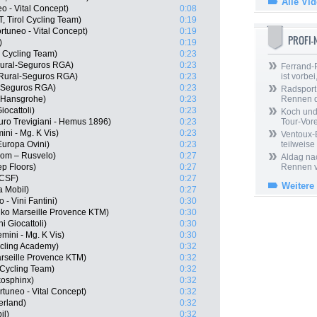
Alle Vi
 - Vital Concept)
0:08
, Tirol Cycling Team)
0:19
tuneo - Vital Concept)
0:19
PROFI
)
0:19
s Cycling Team)
0:23
Rural-Seguros RGA)
0:23
Ferrand-P
 Rural-Seguros RGA)
0:23
ist vorbei,
al-Seguros RGA)
0:23
Radsport 
a-Hansgrohe)
0:23
Rennen 
iocattoli)
0:23
Koch und 
uro Trevigiani - Hemus 1896)
0:23
Tour-Vor
ini - Mg. K Vis)
0:23
Ventoux-
Europa Ovini)
0:23
teilweise
rom – Rusvelo)
0:27
Aldag nac
ep Floors)
0:27
Rennen v
 CSF)
0:27
Weitere
a Mobil)
0:27
 - Vini Fantini)
0:30
o Marseille Provence KTM)
0:30
 Giocattoli)
0:30
mini - Mg. K Vis)
0:30
ycling Academy)
0:32
arseille Provence KTM)
0:32
 Cycling Team)
0:32
kosphinx)
0:32
tuneo - Vital Concept)
0:32
erland)
0:32
il)
0:32