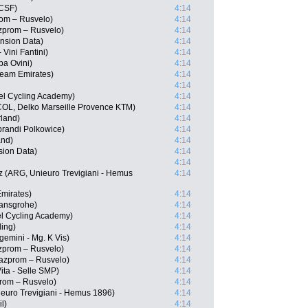
 CSF)
4:14
om – Rusvelo)
4:14
zprom – Rusvelo)
4:14
nsion Data)
4:14
 Vini Fantini)
4:14
pa Ovini)
4:14
Team Emirates)
4:14
4:14
el Cycling Academy)
4:14
COL, Delko Marseille Provence KTM)
4:14
rland)
4:14
randi Polkowice)
4:14
and)
4:14
sion Data)
4:14
4:14
z (ARG, Unieuro Trevigiani - Hemus
4:14
Emirates)
4:14
Hansgrohe)
4:14
el Cycling Academy)
4:14
ling)
4:14
gemini - Mg. K Vis)
4:14
zprom – Rusvelo)
4:14
azprom – Rusvelo)
4:14
ita - Selle SMP)
4:14
rom – Rusvelo)
4:14
ieuro Trevigiani - Hemus 1896)
4:14
l)
4:14