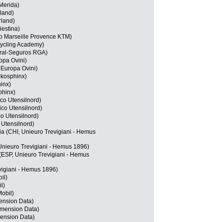
Merida)
rland)
rland)
iestina)
o Marseille Provence KTM)
 Cycling Academy)
ural-Seguros RGA)
opa Ovini)
 Europa Ovini)
kosphinx)
inx)
phinx)
co Utensilnord)
ico Utensilnord)
co Utensilnord)
 Utensilnord)
a (CHI, Unieuro Trevigiani - Hemus
Unieuro Trevigiani - Hemus 1896)
(ESP, Unieuro Trevigiani - Hemus
evigiani - Hemus 1896)
il)
l)
obil)
ension Data)
imension Data)
ension Data)