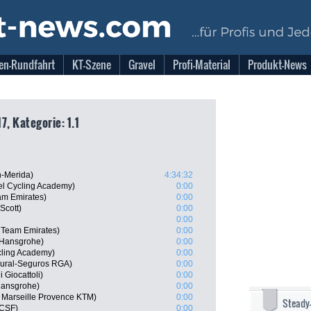
en-Rundfahrt
KT-Szene
Gravel
Profi-Material
Produkt-News
7, Kategorie: 1.1
n-Merida)
4:34:32
el Cycling Academy)
0:00
am Emirates)
0:00
Scott)
0:00
0:00
 Team Emirates)
0:00
-Hansgrohe)
0:00
cling Academy)
0:00
Rural-Seguros RGA)
0:00
 Giocattoli)
0:00
Hansgrohe)
0:00
 Marseille Provence KTM)
0:00
Steady
 CSF)
0:00