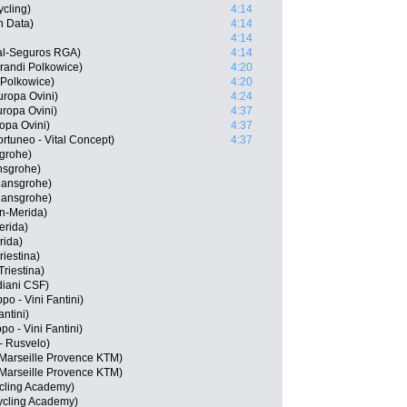
cling)
4:14
n Data)
4:14
4:14
al-Seguros RGA)
4:14
randi Polkowice)
4:20
 Polkowice)
4:20
uropa Ovini)
4:24
ropa Ovini)
4:37
opa Ovini)
4:37
rtuneo - Vital Concept)
4:37
grohe)
nsgrohe)
Hansgrohe)
Hansgrohe)
n-Merida)
erida)
rida)
riestina)
Triestina)
diani CSF)
po - Vini Fantini)
antini)
po - Vini Fantini)
– Rusvelo)
 Marseille Provence KTM)
Marseille Provence KTM)
cling Academy)
Cycling Academy)