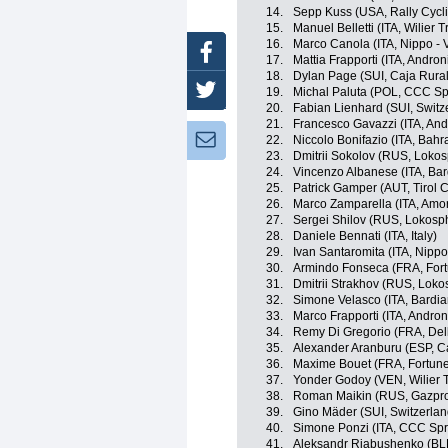
14.
Sepp Kuss (USA, Rally Cycl
15.
Manuel Belletti (ITA, Wilier T
16.
Marco Canola (ITA, Nippo - V
Facebook
17.
Mattia Frapporti (ITA, Androni
18.
Dylan Page (SUI, Caja Rur
Twitter
19.
Michal Paluta (POL, CCC Sp
20.
Fabian Lienhard (SUI, Switz
21.
Francesco Gavazzi (ITA, Andr
Newsletter:
22.
Niccolo Bonifazio (ITA, Bahr
23.
Dmitrii Sokolov (RUS, Lokos
24.
Vincenzo Albanese (ITA, Bar
25.
Patrick Gamper (AUT, Tirol 
26.
Marco Zamparella (ITA, Amor
27.
Sergei Shilov (RUS, Lokosp
28.
Daniele Bennati (ITA, Italy)
29.
Ivan Santaromita (ITA, Nippo 
30.
Armindo Fonseca (FRA, Fortu
31.
Dmitrii Strakhov (RUS, Loko
32.
Simone Velasco (ITA, Bardia
33.
Marco Frapporti (ITA, Androni
34.
Remy Di Gregorio (FRA, Del
35.
Alexander Aranburu (ESP, C
36.
Maxime Bouet (FRA, Fortuneo
37.
Yonder Godoy (VEN, Wilier T
38.
Roman Maikin (RUS, Gazpr
39.
Gino Mäder (SUI, Switzerlan
40.
Simone Ponzi (ITA, CCC Spr
41.
Aleksandr Riabushenko (BL