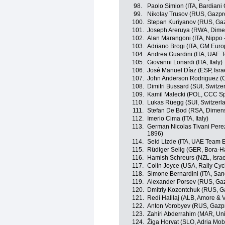
98.
Paolo Simion (ITA, Bardiani
99.
Nikolay Trusov (RUS, Gazpr
100.
Stepan Kuriyanov (RUS, Ga
101.
Joseph Areruya (RWA, Dime
102.
Alan Marangoni (ITA, Nippo -
103.
Adriano Brogi (ITA, GM Euro
104.
Andrea Guardini (ITA, UAE 
105.
Giovanni Lonardi (ITA, Italy)
106.
José Manuel Díaz (ESP, Isra
107.
John Anderson Rodriguez (
108.
Dimitri Bussard (SUI, Switze
109.
Kamil Malecki (POL, CCC Sp
110.
Lukas Rüegg (SUI, Switzerl
111.
Stefan De Bod (RSA, Dimen
112.
Imerio Cima (ITA, Italy)
113.
German Nicolas Tivani Pere
1896)
114.
Seid Lizde (ITA, UAE Team 
115.
Rüdiger Selig (GER, Bora-
116.
Hamish Schreurs (NZL, Isra
117.
Colin Joyce (USA, Rally Cyc
118.
Simone Bernardini (ITA, San
119.
Alexander Porsev (RUS, Ga
120.
Dmitriy Kozontchuk (RUS, G
121.
Redi Halilaj (ALB, Amore & V
122.
Anton Vorobyev (RUS, Gazp
123.
Zahiri Abderrahim (MAR, Un
124.
Žiga Horvat (SLO, Adria Mobi