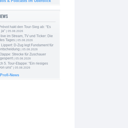
deos & Podcasts im Überblick
-NEWS
révot hakt den Tour-Sieg ab: “Es
 ja“
| 05.08.2026
live im Stream, TV und Ticker: Die
des Tages
| 05.08.2026
Lippert: D-Zug legt Fundament für
entscheidung
| 05.08.2026
Etappe: Strecke für Zuschauer
 gesperrt
| 05.08.2026
h 5. Tour-Etappe: “Ein riesiges
on uns“
| 05.08.2026
 Profi-News