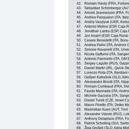
42.
Romain Hardy (FRA, Fortuneo
43.
Sebastian Schönberger (AUT
44.
Arnold Jeannesson (FRA, For
45.
Andrea Pasqualon (ITA, Italy
46.
Andriy Vasylyuk (UKR, Kols
47.
Antonio Molina (ESP, Caja 
48.
Jonathan Lastra (ESP, Caja
49.
Jon Irisarri (ESP, Caja Rur
50.
Cesare Benedetti (ITA, Bor
51.
Andrea Palini (ITA, Androni G
52.
Simone Ravanelli (ITA, Unie
53.
Nicola Gaffurini (ITA, Sangem
54.
Antonio Parrinello (ITA, GM 
55.
Sergey Lagutin (RUS, Gazp
56.
Daniel Martin (IRL, Quick-St
57.
Lorenzo Rota (ITA, Bardiani
58.
Gašper Katrašnik (SLO, Adri
59.
Alessandro Bisolti (ITA, Nippo
60.
Romain Combaud (FRA, Delk
61.
Fausto Masnada (ITA, Androni
62.
Michele Gazzara (ITA, Sange
63.
Daniel Turek (CZE, Israel C
64.
Mauro Finetto (ITA, Delko M
65.
Maximilian Kuen (AUT, Tirol
66.
Alexander Vdovin (RUS, Lo
67.
Anthony Delaplace (FRA, For
68.
Patrick Schelling (SUI, Switz
69.
Žiga Grošelj (SLO, Adria Mob