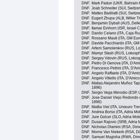
DNF.
Mark Padun (UKR, Bahrain-
DNF.
Joab Schneiter (SUI, Switze
DNF.
Matteo Badilatti (SUI, Switze
DNF.
Eugert Zhupa (ALB, Wilier Tr
DNF.
Benjamin Dyball (AUS, Delk
DNF.
Itamar Einhorn (ISR, Israel
DNF.
Danilo Celano (ITA, Caja R
DNF.
Rossano Mauti (ITA, GM Eur
DNF.
Davide Pacchiardo (ITA, GM
DNF.
Artem Samolenkov (RUS, Lo
DNF.
Mamyr Stash (RUS, Lokosph
DNF.
Sergey Vdovin (RUS, Lokos
DNF.
Pietro Di Genova (ITA, D'Ami
DNF.
Francesco Petrini (ITA, D'Am
DNF.
Angelo Raffaele (ITA, D'Ami
DNF.
Angelo Vitiello (ITA, D'Amico
DNF.
Matias Alejandro Muñoz Tapi
1896)
DNF.
Sergio Vega Merodio (ESP, 
DNF.
Jose Daniel Viejo Redondo 
1896)
DNF.
Mattia Viel (ITA, Unieuro Tr
DNF.
Andrea Borso (ITA, Adria Mob
DNF.
Jure Golcer (SLO, Adria Mobi
DNF.
Dusan Rajovic (SRB, Adria M
DNF.
Nicholas Dlamini (RSA, Dim
DNF.
Morne Van Niekerk (RSA, D
DNF.
Samuel Mugisha (RWA, Dim