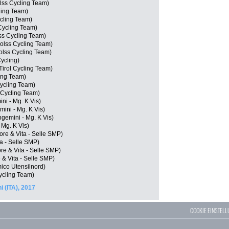
lss Cycling Team)
ling Team)
cling Team)
Cycling Team)
ss Cycling Team)
Kolss Cycling Team)
olss Cycling Team)
ycling)
irol Cycling Team)
ling Team)
Cycling Team)
 Cycling Team)
ni - Mg. K Vis)
emini - Mg. K Vis)
ngemini - Mg. K Vis)
 Mg. K Vis)
ore & Vita - Selle SMP)
ta - Selle SMP)
re & Vita - Selle SMP)
& Vita - Selle SMP)
ico Utensilnord)
Cycling Team)
 (ITA), 2017
COOKIE EINSTEL