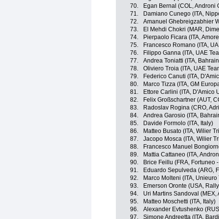
70.
Egan Bernal (COL, Androni G
71.
Damiano Cunego (ITA, Nippo 
72.
Amanuel Ghebreigzabhier We
73.
El Mehdi Chokri (MAR, Dime
74.
Pierpaolo Ficara (ITA, Amore
75.
Francesco Romano (ITA, UA
76.
Filippo Ganna (ITA, UAE Te
77.
Andrea Toniatti (ITA, Bahrai
78.
Oliviero Troia (ITA, UAE Te
79.
Federico Canuti (ITA, D'Amic
80.
Marco Tizza (ITA, GM Europa
81.
Ettore Carlini (ITA, D'Amico 
82.
Felix Großschartner (AUT, 
83.
Radoslav Rogina (CRO, Adri
84.
Andrea Garosio (ITA, Bahrai
85.
Davide Formolo (ITA, Italy)
86.
Matteo Busato (ITA, Wilier Tr
87.
Jacopo Mosca (ITA, Wilier Tr
88.
Francesco Manuel Bongiorno 
89.
Mattia Cattaneo (ITA, Androni
90.
Brice Feillu (FRA, Fortuneo -
91.
Eduardo Sepulveda (ARG, Fo
92.
Marco Molteni (ITA, Unieuro
93.
Emerson Oronte (USA, Rally
94.
Uri Martins Sandoval (MEX, 
95.
Matteo Moschetti (ITA, Italy)
96.
Alexander Evtushenko (RUS
97.
Simone Andreetta (ITA, Bard