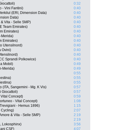
iocattoli)
0:32
- Vini Fantini)
0:40
rkilul (ERI, Dimension Data)
0:40
nsion Data)
0:40
 & Vita - Selle SMP)
0:40
E Team Emirates)
0:40
am Emirates)
0:40
n-Merida)
0:40
am Emirates)
0:40
o Utensilnord)
0:40
 Ovini)
0:40
Utensilnord)
0:40
CCC Sprandi Polkowice)
0:40
a Mobil)
0:49
n-Merida)
0:49
0:55
iestina)
0:55
iestina)
0:55
(ITA, Sangemini - Mg. K Vis)
0:57
 Giocattoli)
0:57
 Vital Concept)
0:59
rtuneo - Vital Concept)
1:08
 Trevigiani - Hemus 1896)
1:15
 Cycling)
2:07
Amore & Vita - Selle SMP)
2:19
2:19
, Lokosphinx)
3:56
iani CSF)
4:07