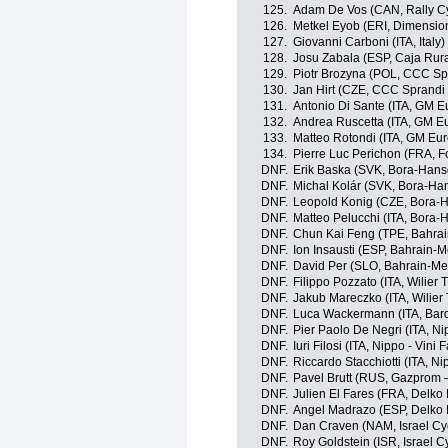
125.
Adam De Vos (CAN, Rally Cy
126.
Metkel Eyob (ERI, Dimensio
127.
Giovanni Carboni (ITA, Italy)
128.
Josu Zabala (ESP, Caja Rur
129.
Piotr Brozyna (POL, CCC Sp
130.
Jan Hirt (CZE, CCC Sprandi
131.
Antonio Di Sante (ITA, GM E
132.
Andrea Ruscetta (ITA, GM Eu
133.
Matteo Rotondi (ITA, GM Eur
134.
Pierre Luc Perichon (FRA, Fo
DNF.
Erik Baska (SVK, Bora-Hans
DNF.
Michal Kolár (SVK, Bora-Ha
DNF.
Leopold Konig (CZE, Bora-
DNF.
Matteo Pelucchi (ITA, Bora-
DNF.
Chun Kai Feng (TPE, Bahrai
DNF.
Ion Insausti (ESP, Bahrain-M
DNF.
David Per (SLO, Bahrain-Me
DNF.
Filippo Pozzato (ITA, Wilier T
DNF.
Jakub Mareczko (ITA, Wilier 
DNF.
Luca Wackermann (ITA, Bar
DNF.
Pier Paolo De Negri (ITA, Nip
DNF.
Iuri Filosi (ITA, Nippo - Vini F
DNF.
Riccardo Stacchiotti (ITA, Nip
DNF.
Pavel Brutt (RUS, Gazprom 
DNF.
Julien El Fares (FRA, Delko
DNF.
Angel Madrazo (ESP, Delko 
DNF.
Dan Craven (NAM, Israel Cy
DNF.
Roy Goldstein (ISR, Israel 