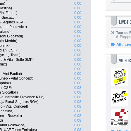
ing)
0:00
riestina)
0:00
ini Fantini)
0:00
 Giocattoli)
0:00
LIVE-T
al-Seguros RGA)
0:00
randi Polkowice)
0:00
erland)
0:00
Tour de
oni Giocattoli)
0:00
6. Etapp
ain-Merida)
0:00
Alle Liv
phinx)
0:00
diani CSF)
0:00
Cycling Team)
0:00
VIDEOS
e & Vita - Selle SMP)
0:00
hinx)
0:00
0:00
- Vini Fantini)
0:00
neo - Vital Concept)
0:00
sphinx)
0:00
ni CSF)
0:08
 Giocattoli)
0:08
ko Marseille Provence KTM)
0:08
aja Rural-Seguros RGA)
0:08
 - Vital Concept)
0:08
riestina)
0:08
om – Rusvelo)
0:08
d)
0:08
andi Polkowice)
0:08
R, UAE Team Emirates)
0:08