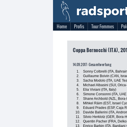
Home
Profis
Tour Femmes
Pol
Coppa Bernocchi (ITA), 201
14.09.2017: Gesamtwertung
1.
Sonny Colbrelli (ITA, Bahrai
2.
Guillaume Boivin (CAN, Isra
3.
Sacha Modolo (ITA, UAE Te
4.
Michael Albasini (SUI, Orica-
5.
Elia Viviani (ITA, Italy)
6.
Simone Consonni (ITA, UAE
7.
Shane Archbold (NZL, Bora
8.
Mihkel Räim (EST, Israel Cy
9.
Eduard Prades (ESP, Caja 
10.
Davide Ballerini (ITA, Androni
11.
Silvio Herklotz (GER, Bora-
12.
Quentin Pacher (FRA, Delko
13.
Enrico Barbin (ITA, Bardiani