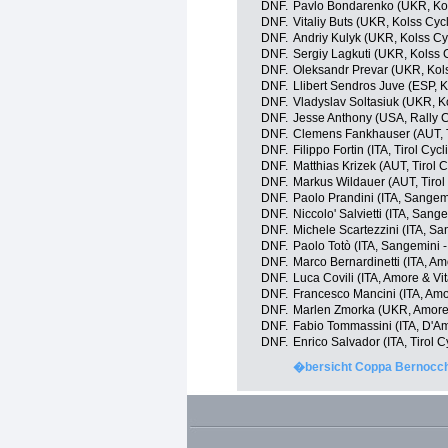
DNF.
Pavlo Bondarenko (UKR, Ko
DNF.
Vitaliy Buts (UKR, Kolss Cyc
DNF.
Andriy Kulyk (UKR, Kolss Cy
DNF.
Sergiy Lagkuti (UKR, Kolss 
DNF.
Oleksandr Prevar (UKR, Kol
DNF.
Llibert Sendros Juve (ESP, 
DNF.
Vladyslav Soltasiuk (UKR, K
DNF.
Jesse Anthony (USA, Rally C
DNF.
Clemens Fankhauser (AUT, T
DNF.
Filippo Fortin (ITA, Tirol Cyc
DNF.
Matthias Krizek (AUT, Tirol 
DNF.
Markus Wildauer (AUT, Tirol
DNF.
Paolo Prandini (ITA, Sangemi
DNF.
Niccolo' Salvietti (ITA, Sang
DNF.
Michele Scartezzini (ITA, Sa
DNF.
Paolo Totò (ITA, Sangemini -
DNF.
Marco Bernardinetti (ITA, Am
DNF.
Luca Covili (ITA, Amore & Vi
DNF.
Francesco Mancini (ITA, Amo
DNF.
Marlen Zmorka (UKR, Amore 
DNF.
Fabio Tommassini (ITA, D'Am
DNF.
Enrico Salvador (ITA, Tirol 
�bersicht Coppa Bernocchi