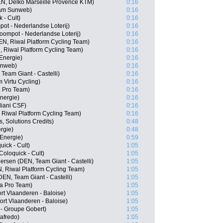
N, Delko Marseille Provence KTM)
0:16
eam Sunweb)
0:16
 - Cult)
0:16
ot - Nederlandse Loterij)
0:16
ompot - Nederlandse Loterij)
0:16
EN, Riwal Platform Cycling Team)
0:16
, Riwal Platform Cycling Team)
0:16
 Energie)
0:16
unweb)
0:16
Team Giant - Castelli)
0:16
Virtu Cycling)
0:16
a Pro Team)
0:16
nergie)
0:16
diani CSF)
0:16
 Riwal Platform Cycling Team)
0:16
, Solutions Credits)
0:48
ergie)
0:48
 Energie)
0:59
ick - Cult)
1:05
oloquick - Cult)
1:05
rsen (DEN, Team Giant - Castelli)
1:05
, Riwal Platform Cycling Team)
1:05
EN, Team Giant - Castelli)
1:05
na Pro Team)
1:05
t Vlaanderen - Baloise)
1:05
rt Vlaanderen - Baloise)
1:05
 - Groupe Gobert)
1:05
afredo)
1:05