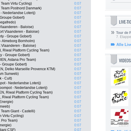
eam Virtu Cycling)
0:07
, Team Postnord Danmark)
0:07
- Nederlandse Loterij)
0:07
 Groupe Gobert)
0:07
LIVE-T
Segafredo)
0:07
Vlaanderen - Baloise)
0:07
rt Vlaanderen - Baloise)
0:07
Tour de
ty - Groupe Gobert)
0:07
7. Etappe
 - Almeborg Bornholm)
0:07
Alle Liv
t Vlaanderen - Baloise)
0:07
 Riwal Platform Cycling Team)
0:07
y - Groupe Gobert)
0:07
VIDEOS
DEN, Astana Pro Team)
0:07
- Groupe Gobert)
0:07
N, Delko Marseille Provence KTM)
0:07
eam Sunweb)
0:07
 - Cult)
0:07
ot - Nederlandse Loterij)
0:07
ompot - Nederlandse Loterij)
0:07
EN, Riwal Platform Cycling Team)
0:07
, Riwal Platform Cycling Team)
0:07
 Energie)
0:07
unweb)
0:07
Team Giant - Castelli)
0:07
Virtu Cycling)
0:07
a Pro Team)
0:07
nergie)
0:07
diani CSF)
0:07