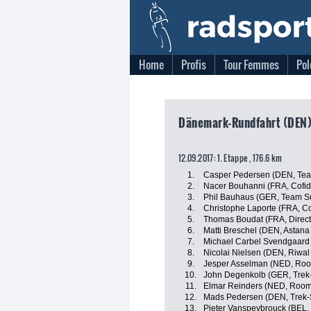
Home
Profis
Tour Femmes
Pol
Dänemark-Rundfahrt (DEN),
12.09.2017: 1. Etappe , 176.6 km
1.
Casper Pedersen (DEN, Team 
2.
Nacer Bouhanni (FRA, Cofidi
3.
Phil Bauhaus (GER, Team 
4.
Christophe Laporte (FRA, Cof
5.
Thomas Boudat (FRA, Direct
6.
Matti Breschel (DEN, Astana
7.
Michael Carbel Svendgaard 
8.
Nicolai Nielsen (DEN, Riwal
9.
Jesper Asselman (NED, Room
10.
John Degenkolb (GER, Trek
11.
Elmar Reinders (NED, Roomp
12.
Mads Pedersen (DEN, Trek-
13.
Pieter Vanspeybrouck (BEL,