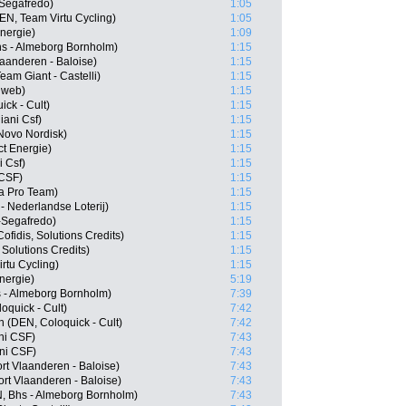
Segafredo)
1:05
N, Team Virtu Cycling)
1:05
Energie)
1:09
hs - Almeborg Bornholm)
1:15
laanderen - Baloise)
1:15
am Giant - Castelli)
1:15
nweb)
1:15
ck - Cult)
1:15
iani Csf)
1:15
Novo Nordisk)
1:15
ct Energie)
1:15
i Csf)
1:15
 CSF)
1:15
na Pro Team)
1:15
 Nederlandse Loterij)
1:15
-Segafredo)
1:15
fidis, Solutions Credits)
1:15
 Solutions Credits)
1:15
rtu Cycling)
1:15
nergie)
5:19
 - Almeborg Bornholm)
7:39
quick - Cult)
7:42
 (DEN, Coloquick - Cult)
7:42
ani CSF)
7:43
ani CSF)
7:43
rt Vlaanderen - Baloise)
7:43
rt Vlaanderen - Baloise)
7:43
, Bhs - Almeborg Bornholm)
7:43