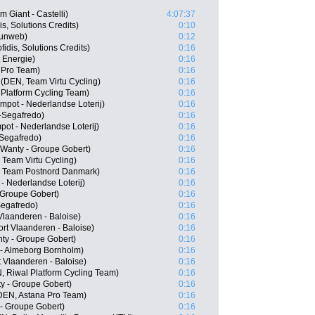
Giant - Castelli)
4:07:37
s, Solutions Credits)
0:10
Sunweb)
0:12
idis, Solutions Credits)
0:16
 Energie)
0:16
 Pro Team)
0:16
(DEN, Team Virtu Cycling)
0:16
 Platform Cycling Team)
0:16
pot - Nederlandse Loterij)
0:16
-Segafredo)
0:16
ot - Nederlandse Loterij)
0:16
Segafredo)
0:16
 Wanty - Groupe Gobert)
0:16
eam Virtu Cycling)
0:16
, Team Postnord Danmark)
0:16
- Nederlandse Loterij)
0:16
 Groupe Gobert)
0:16
Segafredo)
0:16
Vlaanderen - Baloise)
0:16
rt Vlaanderen - Baloise)
0:16
ty - Groupe Gobert)
0:16
 - Almeborg Bornholm)
0:16
t Vlaanderen - Baloise)
0:16
 Riwal Platform Cycling Team)
0:16
y - Groupe Gobert)
0:16
DEN, Astana Pro Team)
0:16
- Groupe Gobert)
0:16