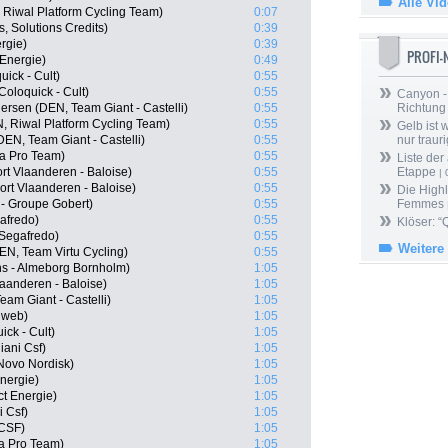
Alle Vi
 Riwal Platform Cycling Team)
0:07
, Solutions Credits)
0:39
ergie)
0:39
PROFI
 Energie)
0:49
ick - Cult)
0:55
oloquick - Cult)
0:55
Canyon -
rsen (DEN, Team Giant - Castelli)
0:55
Richtung
, Riwal Platform Cycling Team)
0:55
Gelb ist
EN, Team Giant - Castelli)
0:55
nur trauri
na Pro Team)
0:55
Liste der
t Vlaanderen - Baloise)
0:55
Etappe
| 
rt Vlaanderen - Baloise)
0:55
Die Highl
 - Groupe Gobert)
0:55
Femmes
afredo)
0:55
Klöser: “
Segafredo)
0:55
Weitere
N, Team Virtu Cycling)
0:55
hs - Almeborg Bornholm)
1:05
laanderen - Baloise)
1:05
am Giant - Castelli)
1:05
nweb)
1:05
ck - Cult)
1:05
iani Csf)
1:05
Novo Nordisk)
1:05
Energie)
1:05
ct Energie)
1:05
i Csf)
1:05
 CSF)
1:05
na Pro Team)
1:05