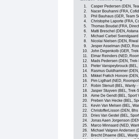
1.
Casper Pedersen (DEN, Team 
2.
Nacer Bouhanni (FRA, Cofidi
3.
Phil Bauhaus (GER, Team 
4.
Christophe Laporte (FRA, Cof
5.
Thomas Boudat (FRA, Direct
6.
Matti Breschel (DEN, Astana
7.
Michael Carbel Svendgaard 
8.
Nicolai Nielsen (DEN, Riwal
9.
Jesper Asselman (NED, Room
10.
John Degenkolb (GER, Trek
11.
Elmar Reinders (NED, Roomp
12.
Mads Pedersen (DEN, Trek-
13.
Pieter Vanspeybrouck (BEL,
14.
Rasmus Guldhammer (DEN, T
15.
Mikkel Frølich Honore (DEN
16.
Pim Ligthart (NED, Roompot 
17.
Robin Stenuit (BEL, Wanty -
18.
Jasper Stuyven (BEL, Trek-
19.
Aime De Gendt (BEL, Sport 
20.
Preben Van Hecke (BEL, Spo
21.
Kevin Van Melsen (BEL, Wan
22.
ChristofferLisson (DEN, Bhs
23.
Dries Van Gestel (BEL, Spor
24.
Jonas Aaen Jorgenson (DEN,
25.
Marco Minnaard (NED, Want
26.
Michael Valgren Andersen (
27.
Brecht Dhaene (BEL, Wanty 