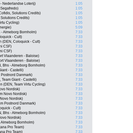
 Nederlandse Loterij)
1:05
-Segafredo)
1:05
fidis, Solutions Credits)
1:05
 Solutions Credits)
1:05
rtu Cycling)
1:05
nergie)
5:09
 - Almeborg Bornholm)
7:33
quick - Cult)
7:33
 (DEN, Coloquick - Cult)
7:33
ani CSF)
7:33
ani CSF)
7:33
rt Vlaanderen - Baloise)
7:33
rt Vlaanderen - Baloise)
7:33
, Bhs - Almeborg Bornholm)
7:33
nt - Castelli)
7:33
 Postnord Danmark)
7:33
 Team Giant - Castelli)
7:33
 (DEN, Team Virtu Cycling)
7:33
ovo Nordisk)
7:33
am Novo Nordisk)
7:33
 Novo Nordisk)
7:33
am Postnord Danmark)
7:33
quick - Cult)
7:33
N, Bhs - Almeborg Bornholm)
7:33
ovo Nordisk)
7:33
- Almeborg Bornholm)
7:33
stana Pro Team)
7:33
ana Pro Team)
7:33