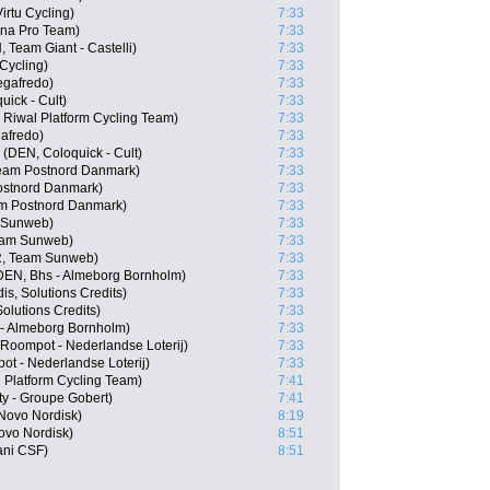
rtu Cycling)
7:33
na Pro Team)
7:33
 Team Giant - Castelli)
7:33
Cycling)
7:33
egafredo)
7:33
ick - Cult)
7:33
 Riwal Platform Cycling Team)
7:33
gafredo)
7:33
(DEN, Coloquick - Cult)
7:33
eam Postnord Danmark)
7:33
ostnord Danmark)
7:33
am Postnord Danmark)
7:33
 Sunweb)
7:33
eam Sunweb)
7:33
R, Team Sunweb)
7:33
(DEN, Bhs - Almeborg Bornholm)
7:33
is, Solutions Credits)
7:33
Solutions Credits)
7:33
- Almeborg Bornholm)
7:33
Roompot - Nederlandse Loterij)
7:33
t - Nederlandse Loterij)
7:33
 Platform Cycling Team)
7:41
ty - Groupe Gobert)
7:41
Novo Nordisk)
8:19
ovo Nordisk)
8:51
ani CSF)
8:51