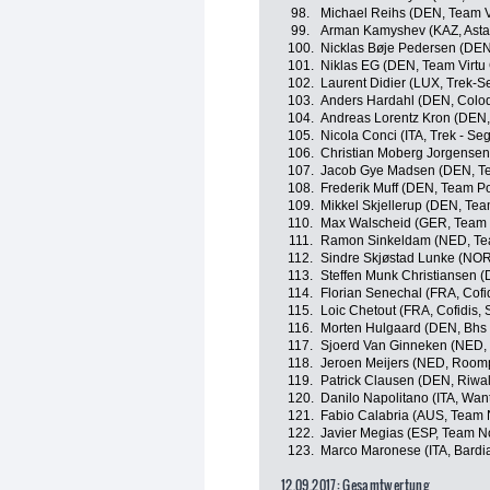
98.
Michael Reihs (DEN, Team Vi
99.
Arman Kamyshev (KAZ, Asta
100.
Nicklas Bøje Pedersen (DEN,
101.
Niklas EG (DEN, Team Virtu 
102.
Laurent Didier (LUX, Trek-S
103.
Anders Hardahl (DEN, Coloqu
104.
Andreas Lorentz Kron (DEN,
105.
Nicola Conci (ITA, Trek - Se
106.
Christian Moberg Jorgensen 
107.
Jacob Gye Madsen (DEN, T
108.
Frederik Muff (DEN, Team P
109.
Mikkel Skjellerup (DEN, Te
110.
Max Walscheid (GER, Team
111.
Ramon Sinkeldam (NED, T
112.
Sindre Skjøstad Lunke (NO
113.
Steffen Munk Christiansen 
114.
Florian Senechal (FRA, Cofid
115.
Loic Chetout (FRA, Cofidis, 
116.
Morten Hulgaard (DEN, Bhs 
117.
Sjoerd Van Ginneken (NED, 
118.
Jeroen Meijers (NED, Roompo
119.
Patrick Clausen (DEN, Riwal
120.
Danilo Napolitano (ITA, Wan
121.
Fabio Calabria (AUS, Team 
122.
Javier Megias (ESP, Team N
123.
Marco Maronese (ITA, Bardi
12.09.2017: Gesamtwertung