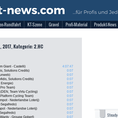
en-Rundfahrt
KT-Szene
Gravel
Profi-Material
Produkt-News
 2017, Kategorie: 2.HC
Giant - Castelli)
4:07:47
s, Solutions Credits)
0:07
Sunweb)
0:07
idis, Solutions Credits)
0:07
 Energie)
0:07
 Pro Team)
0:07
(DEN, Team Virtu Cycling)
0:07
 Platform Cycling Team)
0:07
pot - Nederlandse Loterij)
0:07
-Segafredo)
0:07
ot - Nederlandse Loterij)
0:07
Segafredo)
0:07
Steady
 Wanty - Groupe Gobert)
0:07