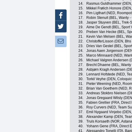
14.
Rasmus Guldhammer (DEN, T
15.
Mikkel Frølich Honore (DEN
16.
Pim Ligthart (NED, Roompot 
Facebook
17.
Robin Stenuit (BEL, Wanty -
18.
Jasper Stuyven (BEL, Trek-
Twitter
19.
Aime De Gendt (BEL, Sport 
20.
Preben Van Hecke (BEL, Spo
21.
Kevin Van Melsen (BEL, Wan
Newsletter:
22.
ChristofferLisson (DEN, Bhs
23.
Dries Van Gestel (BEL, Spor
24.
Jonas Aaen Jorgenson (DEN,
25.
Marco Minnaard (NED, Want
26.
Michael Valgren Andersen (
27.
Brecht Dhaene (BEL, Wanty 
28.
Asbjørn Kragh Andersen (DE
29.
Lennard Hofstede (NED, T
30.
Torkil Veyhe (DEN, Coloquick
31.
Pieter Weening (NED, Roomp
32.
Brian Van Goethem (NED, Ro
33.
Andreas Stokbro Nielsen (D
34.
Jonas Gregaard Wilsly (DEN
35.
Fabien Grellier (FRA, Direct
36.
Roy Curvers (NED, Team S
37.
Emil Nygaard Vinjebo (DEN, 
38.
Alexander Kamp (DEN, Team 
39.
Truls Korsaeth (NOR, Astan
40.
Yohann Gene (FRA, Direct E
41.
Alessandro Tonelli (ITA, Bar