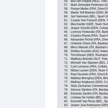
56.
Boy van Poppel (NED, Trek-
57.
Mark Sehested Pedersen (DE
58.
Florian Maitre (FRA, Direct 
59.
Martin Toft Madsen (DEN, B
60.
Jarl Salomein (BEL, Sport V
61.
Casper Von Folsach (DEN, Te
62.
Max Kanter (GER, Team Su
63.
Jesper Schultz (DEN, Coloqui
64.
Lorenzo Fortunato (ITA, Bard
65.
Charles Planet (FRA, Team 
66.
Alexandre Pichot (FRA, Dire
67.
Umberto Orsini (ITA, Bardian
68.
Mirco Maestri (ITA, Bardiani
69.
Dmitriy Gruzdev (KAZ, Asta
70.
Tim Ariesen (NED, Roompot -
71.
Matthias Brändle (AUT, Trek
72.
Michaël Van Staeyen (BEL, Co
73.
Cyril Lemoine (FRA, Cofidis,
74.
Niklas Larsen (DEN, Team Vi
75.
Paul Ourselin (FRA, Direct E
76.
Mathias Brenghoj (DEN, Bhs
77.
Mathias Krigbaum (DEN, Colo
78.
Silas Zacharias Clemmensen
79.
Simone Sterbini (ITA, Bardi
80.
Edoardo Zardini (ITA, Bardi
81.
Lindsay De Vylder (BEL, Spo
82.
Kenneth Van Rooy (BEL, Spo
83.
Jesper Juul Andreasen (DEN