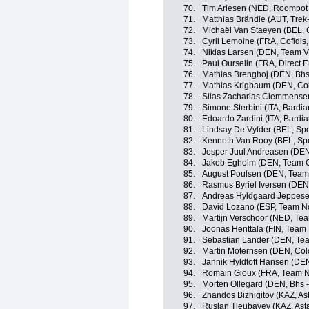
70.
Tim Ariesen (NED, Roompot -
71.
Matthias Brändle (AUT, Trek
72.
Michaël Van Staeyen (BEL, Co
73.
Cyril Lemoine (FRA, Cofidis,
74.
Niklas Larsen (DEN, Team Vi
75.
Paul Ourselin (FRA, Direct E
76.
Mathias Brenghoj (DEN, Bhs
77.
Mathias Krigbaum (DEN, Colo
78.
Silas Zacharias Clemmensen
79.
Simone Sterbini (ITA, Bardi
80.
Edoardo Zardini (ITA, Bardi
81.
Lindsay De Vylder (BEL, Spo
82.
Kenneth Van Rooy (BEL, Spo
83.
Jesper Juul Andreasen (DEN
84.
Jakob Egholm (DEN, Team Gia
85.
August Poulsen (DEN, Team
86.
Rasmus Byriel Iversen (DEN,
87.
Andreas Hyldgaard Jeppesen
88.
David Lozano (ESP, Team N
89.
Martijn Verschoor (NED, Te
90.
Joonas Henttala (FIN, Team
91.
Sebastian Lander (DEN, Te
92.
Martin Moternsen (DEN, Colo
93.
Jannik Hyldtoft Hansen (DE
94.
Romain Gioux (FRA, Team N
95.
Morten Ollegard (DEN, Bhs 
96.
Zhandos Bizhigitov (KAZ, A
97.
Ruslan Tleubayev (KAZ, Ast