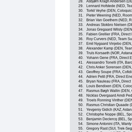
28.
Asbjørn Kragh Andersen (DE
29.
Lennard Hofstede (NED, T
30.
Torkil Veyhe (DEN, Coloquick
31.
Pieter Weening (NED, Roomp
32.
Brian Van Goethem (NED, Ro
33.
Andreas Stokbro Nielsen (D
34.
Jonas Gregaard Wilsly (DEN
35.
Fabien Grellier (FRA, Direct
36.
Roy Curvers (NED, Team S
37.
Emil Nygaard Vinjebo (DEN, 
38.
Alexander Kamp (DEN, Team 
39.
Truls Korsaeth (NOR, Astan
40.
Yohann Gene (FRA, Direct E
41.
Alessandro Tonelli (ITA, Bar
42.
Chris Anker Sorensen (DEN,
43.
Geoffrey Soupe (FRA, Cofidis
44.
Adrien Petit (FRA, Direct En
45.
Bryan Nauleau (FRA, Direct
46.
Louis Bendixen (DEN, Coloqu
47.
Rasmus Bøgh Wallin (DEN, C
48.
Nicklas Overgaard Amdi Pede
49.
Troels Ronning Vinther (DEN
50.
Rasmus Christian Quaade (D
51.
Yevgeniy Gidich (KAZ, Asta
52.
Christophe Noppe (BEL, Spor
53.
Benjamin Declercq (BEL, Spo
54.
Simone Antonini (ITA, Wanty
55.
Gregory Rast (SUI, Trek-Seg