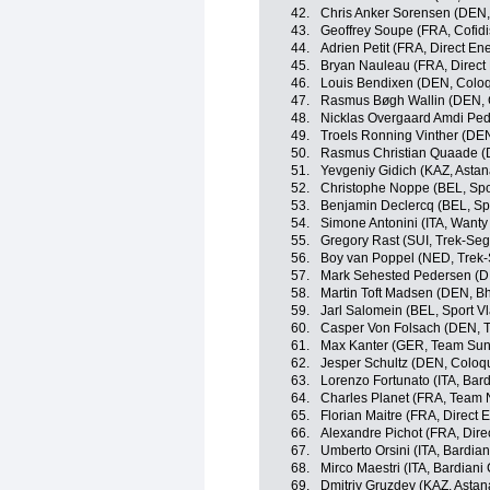
42.
Chris Anker Sorensen (DEN,
43.
Geoffrey Soupe (FRA, Cofidis
44.
Adrien Petit (FRA, Direct En
45.
Bryan Nauleau (FRA, Direct
46.
Louis Bendixen (DEN, Coloqu
47.
Rasmus Bøgh Wallin (DEN, C
48.
Nicklas Overgaard Amdi Pede
49.
Troels Ronning Vinther (DEN
50.
Rasmus Christian Quaade (D
51.
Yevgeniy Gidich (KAZ, Asta
52.
Christophe Noppe (BEL, Spor
53.
Benjamin Declercq (BEL, Spo
54.
Simone Antonini (ITA, Wanty
55.
Gregory Rast (SUI, Trek-Seg
56.
Boy van Poppel (NED, Trek-
57.
Mark Sehested Pedersen (DE
58.
Martin Toft Madsen (DEN, B
59.
Jarl Salomein (BEL, Sport V
60.
Casper Von Folsach (DEN, Te
61.
Max Kanter (GER, Team Su
62.
Jesper Schultz (DEN, Coloqui
63.
Lorenzo Fortunato (ITA, Bard
64.
Charles Planet (FRA, Team 
65.
Florian Maitre (FRA, Direct 
66.
Alexandre Pichot (FRA, Dire
67.
Umberto Orsini (ITA, Bardian
68.
Mirco Maestri (ITA, Bardiani
69.
Dmitriy Gruzdev (KAZ, Asta