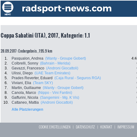
Coppa Sabatini (ITA), 2017, Kategorie: 1.1
28.09.2017: Endergebnis , 195.9 km
1.
Pasqualon, Andrea
(Wanty - Groupe Gobert)
4:4
2.
Colbrelli, Sonny
(Bahrain - Merida)
3.
Gavazzi, Francesco
(Androni Giocattoli)
4.
Ulissi, Diego
(UAE Team Emirates)
5.
Prades Reverter, Eduard
(Caja Rural - Seguros RGA)
6.
Viviani, Elia
(Team SKY)
7.
Martin, Guillaume
(Wanty - Groupe Gobert)
8.
Canola, Marco
(Nippo - Vini Fantini)
9.
Gaffurini, Nicola
(Sangemini - Mg. K Vis)
10.
Cattaneo, Mattia
(Androni Giocattoli)
Alle Platzierungen
COOKIE EINSTELLUNGEN
|
DATENSCHUTZ
|
KONTAKT
|
IMPRESSUM