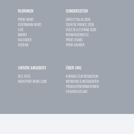
RUBRIKEN
SONDERSEITEN
PROFI-NEWS
GIRO D`ITALIA 2026
JEDERMANN-NEWS
TOUR DE FRANCE 2026
LIVE
VUELTA A ESPAÑA 2026
MARKT
RENNERGEBNISSE
KALENDER
PROFI-TEAMS
VEREINE
PROFI-FAHRER
UNSERE ANGEBOTE
ÜBER UNS
RSS-FEED
KONTAKT ZUR REDAKTION
RADSPORT-NEWS.COM
WERBUNG & MEDIADATEN
PRODUKTINFORMATIONEN
ETHIKRICHTLINIE