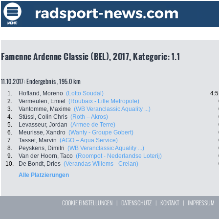
Famenne Ardenne Classic (BEL), 2017, Kategorie: 1.1
11.10.2017: Endergebnis , 195.0 km
1.
Hofland, Moreno
(Lotto Soudal)
4:5
2.
Vermeulen, Emiel
(Roubaix - Lille Metropole)
3.
Vantomme, Maxime
(WB Veranclassic Aquality ...)
4.
Stüssi, Colin Chris
(Roth – Akros)
5.
Levasseur, Jordan
(Armee de Terre)
6.
Meurisse, Xandro
(Wanty - Groupe Gobert)
7.
Tasset, Marvin
(AGO – Aqua Service)
8.
Peyskens, Dimitri
(WB Veranclassic Aquality ...)
9.
Van der Hoorn, Taco
(Roompot - Nederlandse Loterij)
10.
De Bondt, Dries
(Verandas Willems - Crelan)
Alle Platzierungen
COOKIE EINSTELLUNGEN
|
DATENSCHUTZ
|
KONTAKT
|
IMPRESSUM