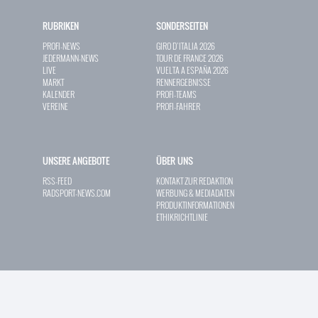
RUBRIKEN
SONDERSEITEN
PROFI-NEWS
GIRO D`ITALIA 2026
JEDERMANN-NEWS
TOUR DE FRANCE 2026
LIVE
VUELTA A ESPAÑA 2026
MARKT
RENNERGEBNISSE
KALENDER
PROFI-TEAMS
VEREINE
PROFI-FAHRER
UNSERE ANGEBOTE
ÜBER UNS
RSS-FEED
KONTAKT ZUR REDAKTION
RADSPORT-NEWS.COM
WERBUNG & MEDIADATEN
PRODUKTINFORMATIONEN
ETHIKRICHTLINIE