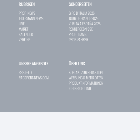
RUBRIKEN
SONDERSEITEN
PROFI-NEWS
GIRO D`ITALIA 2026
JEDERMANN-NEWS
TOUR DE FRANCE 2026
LIVE
VUELTA A ESPAÑA 2026
MARKT
RENNERGEBNISSE
KALENDER
PROFI-TEAMS
VEREINE
PROFI-FAHRER
UNSERE ANGEBOTE
ÜBER UNS
RSS-FEED
KONTAKT ZUR REDAKTION
RADSPORT-NEWS.COM
WERBUNG & MEDIADATEN
PRODUKTINFORMATIONEN
ETHIKRICHTLINIE