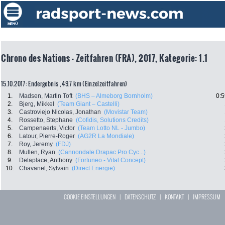
Chrono des Nations - Zeitfahren (FRA), 2017, Kategorie: 1.1
15.10.2017: Endergebnis , 49.7 km (Einzelzeitfahren)
1.
Madsen, Martin Toft
(BHS – Almeborg Bornholm)
0:5
2.
Bjerg, Mikkel
(Team Giant – Castelli)
3.
Castroviejo Nicolas, Jonathan
(Movistar Team)
4.
Rossetto, Stephane
(Cofidis, Solutions Credits)
5.
Campenaerts, Victor
(Team Lotto NL - Jumbo)
6.
Latour, Pierre-Roger
(AG2R La Mondiale)
7.
Roy, Jeremy
(FDJ)
8.
Mullen, Ryan
(Cannondale Drapac Pro Cyc...)
9.
Delaplace, Anthony
(Fortuneo - Vital Concept)
10.
Chavanel, Sylvain
(Direct Energie)
COOKIE EINSTELLUNGEN
|
DATENSCHUTZ
|
KONTAKT
|
IMPRESSUM