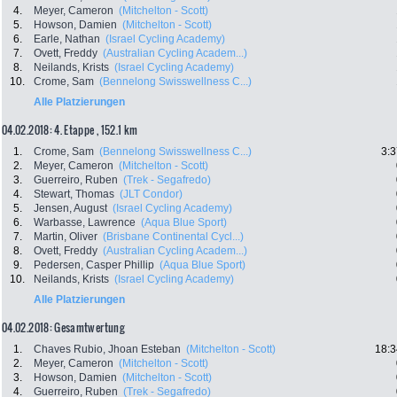
4.
Meyer, Cameron
(Mitchelton - Scott)
5.
Howson, Damien
(Mitchelton - Scott)
6.
Earle, Nathan
(Israel Cycling Academy)
7.
Ovett, Freddy
(Australian Cycling Academ...)
8.
Neilands, Krists
(Israel Cycling Academy)
10.
Crome, Sam
(Bennelong Swisswellness C...)
Alle Platzierungen
04.02.2018: 4. Etappe , 152.1 km
1.
Crome, Sam
(Bennelong Swisswellness C...)
3:3
2.
Meyer, Cameron
(Mitchelton - Scott)
3.
Guerreiro, Ruben
(Trek - Segafredo)
4.
Stewart, Thomas
(JLT Condor)
5.
Jensen, August
(Israel Cycling Academy)
6.
Warbasse, Lawrence
(Aqua Blue Sport)
7.
Martin, Oliver
(Brisbane Continental Cycl...)
8.
Ovett, Freddy
(Australian Cycling Academ...)
9.
Pedersen, Casper Phillip
(Aqua Blue Sport)
10.
Neilands, Krists
(Israel Cycling Academy)
Alle Platzierungen
04.02.2018: Gesamtwertung
1.
Chaves Rubio, Jhoan Esteban
(Mitchelton - Scott)
18:3
2.
Meyer, Cameron
(Mitchelton - Scott)
3.
Howson, Damien
(Mitchelton - Scott)
4.
Guerreiro, Ruben
(Trek - Segafredo)