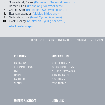
5.
Sunderland, Dylan
(Bennelong Swisswellness C...)
6.
Harper, Chris
(Bennelong Swisswellness C...)
7.
Crome, Sam
(Bennelong Swisswellness C...)
8.
Evans, Alexander
(Mobius Bridgelane)
9.
Neilands, Krists
(Israel Cycling Academy)
10.
Ovett, Freddy
(Australian Cycling Academ...)
Alle Platzierungen
COOKIE EINSTELLUNGEN
|
DATENSCHUTZ
|
KONTAKT
|
IMPRESSUM
RUBRIKEN
SONDERSEITEN
PROFI-NEWS
GIRO D`ITALIA 2026
JEDERMANN-NEWS
TOUR DE FRANCE 2026
LIVE
VUELTA A ESPAÑA 2026
MARKT
RENNERGEBNISSE
KALENDER
PROFI-TEAMS
VEREINE
PROFI-FAHRER
UNSERE ANGEBOTE
ÜBER UNS