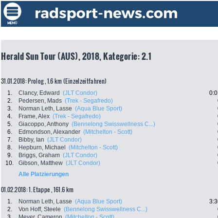
Herald Sun Tour (AUS), 2018, Kategorie: 2.1
31.01.2018: Prolog , 1.6 km (Einzelzeitfahren)
1.
Clancy, Edward
(JLT Condor)
0:0
2.
Pedersen, Mads
(Trek - Segafredo)
3.
Norman Leth, Lasse
(Aqua Blue Sport)
4.
Frame, Alex
(Trek - Segafredo)
5.
Giacoppo, Anthony
(Bennelong Swisswellness C...)
6.
Edmondson, Alexander
(Mitchelton - Scott)
7.
Bibby, Ian
(JLT Condor)
8.
Hepburn, Michael
(Mitchelton - Scott)
9.
Briggs, Graham
(JLT Condor)
10.
Gibson, Matthew
(JLT Condor)
Alle Platzierungen
01.02.2018: 1. Etappe , 161.6 km
1.
Norman Leth, Lasse
(Aqua Blue Sport)
3:3
2.
Von Hoff, Steele
(Bennelong Swisswellness C...)
3.
Meyer, Cameron
(Mitchelton - Scott)