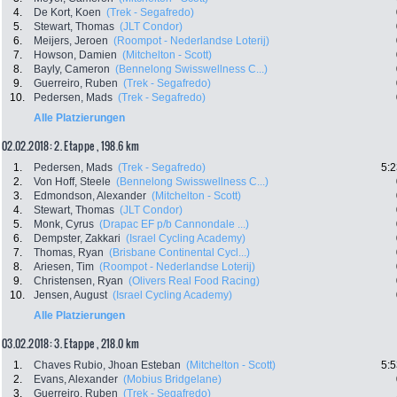
4.
De Kort, Koen
(Trek - Segafredo)
5.
Stewart, Thomas
(JLT Condor)
6.
Meijers, Jeroen
(Roompot - Nederlandse Loterij)
7.
Howson, Damien
(Mitchelton - Scott)
8.
Bayly, Cameron
(Bennelong Swisswellness C...)
9.
Guerreiro, Ruben
(Trek - Segafredo)
10.
Pedersen, Mads
(Trek - Segafredo)
Alle Platzierungen
02.02.2018: 2. Etappe , 198.6 km
1.
Pedersen, Mads
(Trek - Segafredo)
5:2
2.
Von Hoff, Steele
(Bennelong Swisswellness C...)
3.
Edmondson, Alexander
(Mitchelton - Scott)
4.
Stewart, Thomas
(JLT Condor)
5.
Monk, Cyrus
(Drapac EF p/b Cannondale ...)
6.
Dempster, Zakkari
(Israel Cycling Academy)
7.
Thomas, Ryan
(Brisbane Continental Cycl...)
8.
Ariesen, Tim
(Roompot - Nederlandse Loterij)
9.
Christensen, Ryan
(Olivers Real Food Racing)
10.
Jensen, August
(Israel Cycling Academy)
Alle Platzierungen
03.02.2018: 3. Etappe , 218.0 km
1.
Chaves Rubio, Jhoan Esteban
(Mitchelton - Scott)
5:5
2.
Evans, Alexander
(Mobius Bridgelane)
3.
Guerreiro, Ruben
(Trek - Segafredo)