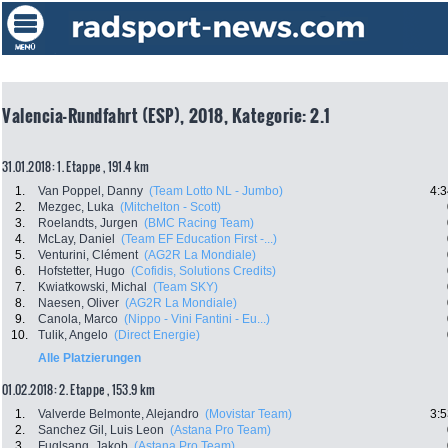
Valencia-Rundfahrt (ESP), 2018, Kategorie: 2.1
31.01.2018: 1. Etappe , 191.4 km
1.
Van Poppel, Danny
(Team Lotto NL - Jumbo)
4:3
2.
Mezgec, Luka
(Mitchelton - Scott)
3.
Roelandts, Jurgen
(BMC Racing Team)
4.
McLay, Daniel
(Team EF Education First -...)
5.
Venturini, Clément
(AG2R La Mondiale)
6.
Hofstetter, Hugo
(Cofidis, Solutions Credits)
7.
Kwiatkowski, Michal
(Team SKY)
8.
Naesen, Oliver
(AG2R La Mondiale)
9.
Canola, Marco
(Nippo - Vini Fantini - Eu...)
10.
Tulik, Angelo
(Direct Energie)
Alle Platzierungen
01.02.2018: 2. Etappe , 153.9 km
1.
Valverde Belmonte, Alejandro
(Movistar Team)
3:5
2.
Sanchez Gil, Luis Leon
(Astana Pro Team)
3.
Fuglsang, Jakob
(Astana Pro Team)