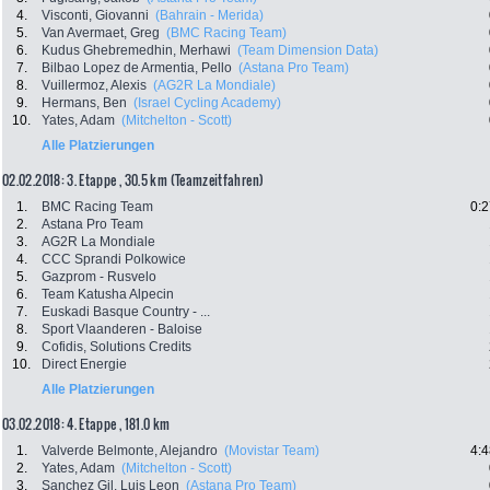
4.
Visconti, Giovanni
(Bahrain - Merida)
5.
Van Avermaet, Greg
(BMC Racing Team)
6.
Kudus Ghebremedhin, Merhawi
(Team Dimension Data)
7.
Bilbao Lopez de Armentia, Pello
(Astana Pro Team)
8.
Vuillermoz, Alexis
(AG2R La Mondiale)
9.
Hermans, Ben
(Israel Cycling Academy)
10.
Yates, Adam
(Mitchelton - Scott)
Alle Platzierungen
02.02.2018: 3. Etappe , 30.5 km (Teamzeitfahren)
1.
BMC Racing Team
0:2
2.
Astana Pro Team
3.
AG2R La Mondiale
4.
CCC Sprandi Polkowice
5.
Gazprom - Rusvelo
6.
Team Katusha Alpecin
7.
Euskadi Basque Country - ...
8.
Sport Vlaanderen - Baloise
9.
Cofidis, Solutions Credits
10.
Direct Energie
Alle Platzierungen
03.02.2018: 4. Etappe , 181.0 km
1.
Valverde Belmonte, Alejandro
(Movistar Team)
4:4
2.
Yates, Adam
(Mitchelton - Scott)
3.
Sanchez Gil, Luis Leon
(Astana Pro Team)