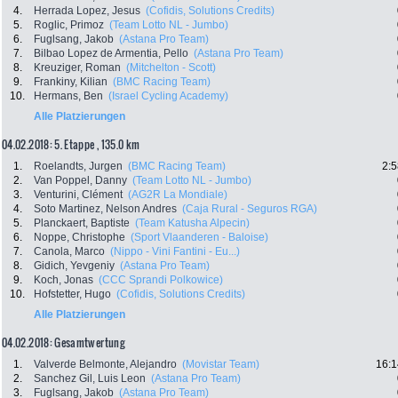
4.
Herrada Lopez, Jesus
(Cofidis, Solutions Credits)
5.
Roglic, Primoz
(Team Lotto NL - Jumbo)
6.
Fuglsang, Jakob
(Astana Pro Team)
7.
Bilbao Lopez de Armentia, Pello
(Astana Pro Team)
8.
Kreuziger, Roman
(Mitchelton - Scott)
9.
Frankiny, Kilian
(BMC Racing Team)
10.
Hermans, Ben
(Israel Cycling Academy)
Alle Platzierungen
04.02.2018: 5. Etappe , 135.0 km
1.
Roelandts, Jurgen
(BMC Racing Team)
2:5
2.
Van Poppel, Danny
(Team Lotto NL - Jumbo)
3.
Venturini, Clément
(AG2R La Mondiale)
4.
Soto Martinez, Nelson Andres
(Caja Rural - Seguros RGA)
5.
Planckaert, Baptiste
(Team Katusha Alpecin)
6.
Noppe, Christophe
(Sport Vlaanderen - Baloise)
7.
Canola, Marco
(Nippo - Vini Fantini - Eu...)
8.
Gidich, Yevgeniy
(Astana Pro Team)
9.
Koch, Jonas
(CCC Sprandi Polkowice)
10.
Hofstetter, Hugo
(Cofidis, Solutions Credits)
Alle Platzierungen
04.02.2018: Gesamtwertung
1.
Valverde Belmonte, Alejandro
(Movistar Team)
16:1
2.
Sanchez Gil, Luis Leon
(Astana Pro Team)
3.
Fuglsang, Jakob
(Astana Pro Team)