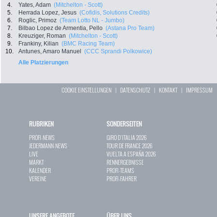
4.
Yates, Adam
(Mitchelton - Scott)
5.
Herrada Lopez, Jesus
(Cofidis, Solutions Credits)
6.
Roglic, Primoz
(Team Lotto NL - Jumbo)
7.
Bilbao Lopez de Armentia, Pello
(Astana Pro Team)
8.
Kreuziger, Roman
(Mitchelton - Scott)
9.
Frankiny, Kilian
(BMC Racing Team)
10.
Antunes, Amaro Manuel
(CCC Sprandi Polkowice)
Alle Platzierungen
COOKIE EINSTELLUNGEN
|
DATENSCHUTZ
|
KONTAKT
|
IMPRESSUM
RUBRIKEN
SONDERSEITEN
PROFI-NEWS
GIRO D`ITALIA 2026
JEDERMANN-NEWS
TOUR DE FRANCE 2026
LIVE
VUELTA A ESPAÑA 2026
MARKT
RENNERGEBNISSE
KALENDER
PROFI-TEAMS
VEREINE
PROFI-FAHRER
UNSERE ANGEBOTE
ÜBER UNS