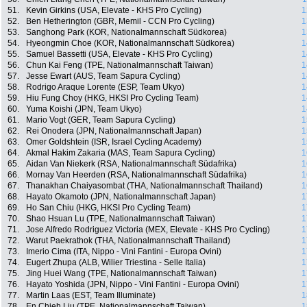
51.
Kevin Girkins (USA, Elevate - KHS Pro Cycling)
1
52.
Ben Hetherington (GBR, Memil - CCN Pro Cycling)
1
53.
Sanghong Park (KOR, Nationalmannschaft Südkorea)
1
54.
Hyeongmin Choe (KOR, Nationalmannschaft Südkorea)
1
55.
Samuel Bassetti (USA, Elevate - KHS Pro Cycling)
1
56.
Chun Kai Feng (TPE, Nationalmannschaft Taiwan)
1
57.
Jesse Ewart (AUS, Team Sapura Cycling)
1
58.
Rodrigo Araque Lorente (ESP, Team Ukyo)
1
59.
Hiu Fung Choy (HKG, HKSI Pro Cycling Team)
1
60.
Yuma Koishi (JPN, Team Ukyo)
1
61.
Mario Vogt (GER, Team Sapura Cycling)
1
62.
Rei Onodera (JPN, Nationalmannschaft Japan)
1
63.
Omer Goldshtein (ISR, Israel Cycling Academy)
1
64.
Akmal Hakim Zakaria (MAS, Team Sapura Cycling)
1
65.
Aidan Van Niekerk (RSA, Nationalmannschaft Südafrika)
1
66.
Mornay Van Heerden (RSA, Nationalmannschaft Südafrika)
1
67.
Thanakhan Chaiyasombat (THA, Nationalmannschaft Thailand)
1
68.
Hayato Okamoto (JPN, Nationalmannschaft Japan)
1
69.
Ho San Chiu (HKG, HKSI Pro Cycling Team)
1
70.
Shao Hsuan Lu (TPE, Nationalmannschaft Taiwan)
1
71.
Jose Alfredo Rodriguez Victoria (MEX, Elevate - KHS Pro Cycling)
1
72.
Warut Paekrathok (THA, Nationalmannschaft Thailand)
1
73.
Imerio Cima (ITA, Nippo - Vini Fantini - Europa Ovini)
1
74.
Eugert Zhupa (ALB, Wilier Triestina - Selle Italia)
1
75.
Jing Huei Wang (TPE, Nationalmannschaft Taiwan)
1
76.
Hayato Yoshida (JPN, Nippo - Vini Fantini - Europa Ovini)
1
77.
Martin Laas (EST, Team Illuminate)
1
78.
En Chieh Liu (TPE, Nationalmannschaft Taiwan)
1