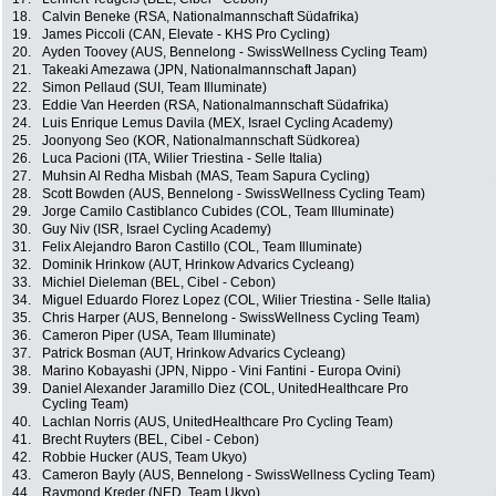
18.
Calvin Beneke (RSA, Nationalmannschaft Südafrika)
19.
James Piccoli (CAN, Elevate - KHS Pro Cycling)
20.
Ayden Toovey (AUS, Bennelong - SwissWellness Cycling Team)
21.
Takeaki Amezawa (JPN, Nationalmannschaft Japan)
22.
Simon Pellaud (SUI, Team Illuminate)
23.
Eddie Van Heerden (RSA, Nationalmannschaft Südafrika)
24.
Luis Enrique Lemus Davila (MEX, Israel Cycling Academy)
25.
Joonyong Seo (KOR, Nationalmannschaft Südkorea)
26.
Luca Pacioni (ITA, Wilier Triestina - Selle Italia)
27.
Muhsin Al Redha Misbah (MAS, Team Sapura Cycling)
28.
Scott Bowden (AUS, Bennelong - SwissWellness Cycling Team)
29.
Jorge Camilo Castiblanco Cubides (COL, Team Illuminate)
30.
Guy Niv (ISR, Israel Cycling Academy)
31.
Felix Alejandro Baron Castillo (COL, Team Illuminate)
32.
Dominik Hrinkow (AUT, Hrinkow Advarics Cycleang)
33.
Michiel Dieleman (BEL, Cibel - Cebon)
34.
Miguel Eduardo Florez Lopez (COL, Wilier Triestina - Selle Italia)
35.
Chris Harper (AUS, Bennelong - SwissWellness Cycling Team)
36.
Cameron Piper (USA, Team Illuminate)
37.
Patrick Bosman (AUT, Hrinkow Advarics Cycleang)
38.
Marino Kobayashi (JPN, Nippo - Vini Fantini - Europa Ovini)
39.
Daniel Alexander Jaramillo Diez (COL, UnitedHealthcare Pro
Cycling Team)
40.
Lachlan Norris (AUS, UnitedHealthcare Pro Cycling Team)
41.
Brecht Ruyters (BEL, Cibel - Cebon)
42.
Robbie Hucker (AUS, Team Ukyo)
43.
Cameron Bayly (AUS, Bennelong - SwissWellness Cycling Team)
44.
Raymond Kreder (NED, Team Ukyo)