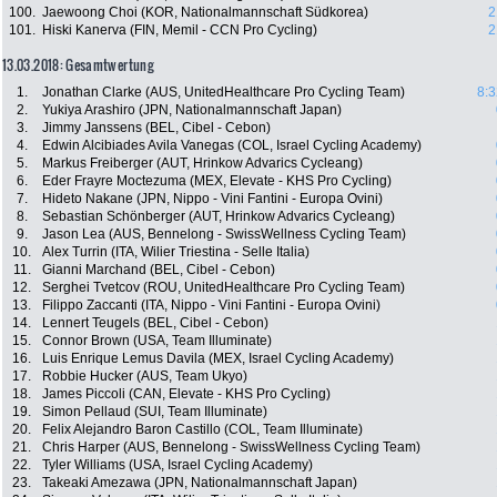
100.
Jaewoong Choi (KOR, Nationalmannschaft Südkorea)
2
101.
Hiski Kanerva (FIN, Memil - CCN Pro Cycling)
2
13.03.2018: Gesamtwertung
1.
Jonathan Clarke (AUS, UnitedHealthcare Pro Cycling Team)
8:3
2.
Yukiya Arashiro (JPN, Nationalmannschaft Japan)
3.
Jimmy Janssens (BEL, Cibel - Cebon)
4.
Edwin Alcibiades Avila Vanegas (COL, Israel Cycling Academy)
5.
Markus Freiberger (AUT, Hrinkow Advarics Cycleang)
6.
Eder Frayre Moctezuma (MEX, Elevate - KHS Pro Cycling)
7.
Hideto Nakane (JPN, Nippo - Vini Fantini - Europa Ovini)
8.
Sebastian Schönberger (AUT, Hrinkow Advarics Cycleang)
9.
Jason Lea (AUS, Bennelong - SwissWellness Cycling Team)
10.
Alex Turrin (ITA, Wilier Triestina - Selle Italia)
11.
Gianni Marchand (BEL, Cibel - Cebon)
12.
Serghei Tvetcov (ROU, UnitedHealthcare Pro Cycling Team)
13.
Filippo Zaccanti (ITA, Nippo - Vini Fantini - Europa Ovini)
14.
Lennert Teugels (BEL, Cibel - Cebon)
15.
Connor Brown (USA, Team Illuminate)
16.
Luis Enrique Lemus Davila (MEX, Israel Cycling Academy)
17.
Robbie Hucker (AUS, Team Ukyo)
18.
James Piccoli (CAN, Elevate - KHS Pro Cycling)
19.
Simon Pellaud (SUI, Team Illuminate)
20.
Felix Alejandro Baron Castillo (COL, Team Illuminate)
21.
Chris Harper (AUS, Bennelong - SwissWellness Cycling Team)
22.
Tyler Williams (USA, Israel Cycling Academy)
23.
Takeaki Amezawa (JPN, Nationalmannschaft Japan)