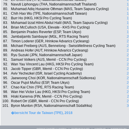
79.
Navuti Liphongyu (THA, Nationalmannschaft Thailand)
1
80.
Muhamad Adiq Husainie Othman (MAS, Team Sapura Cycling)
1
81.
Chih Hao Wu (TPE, Nationalmannschaft Taiwan)
1
82.
Burr Ho (HKG, HKSI Pro Cycling Team)
1
83.
Mohamad Izzat Hilmi Abdul Halil (MAS, Team Sapura Cycling)
1
84.
Brian McCulloch (USA, Elevate - KHS Pro Cycling)
1
85.
Benjamin Prades Reverter (ESP, Team Ukyo)
1
86.
Jambaljamts Sainbayar (MGL, RTS Racing Team)
2
87.
Timon Loderer (GER, Hrinkow Advarics Cycleang)
2
88.
Michael Freiberg (AUS, Bennelong - SwissWellness Cycling Team)
2
89.
Andreas Hofer (AUT, Hrinkow Advarics Cycleang)
2
90.
Ryu Suzuki (JPN, Nationalmannschaft Japan)
2
91.
Samuel Volkers (AUS, Memil - CCN Pro Cycling)
2
92.
Wan Yau Vincent Lau (HKG, HKSI Pro Cycling Team)
2
93.
Jacob Tipper (GBR, Memil - CCN Pro Cycling)
2
94.
Aviv Yechezkel (ISR, Israel Cycling Academy)
2
95.
Jaewoong Choi (KOR, Nationalmannschaft Südkorea)
2
96.
Oscar Pujol Muñoz (ESP, Team Ukyo)
2
97.
Chao Kai Chin (TPE, RTS Racing Team)
2
98.
Wan Hei Victor Lau (HKG, HKSI Pro Cycling Team)
2
99.
Hiski Kanerva (FIN, Memil - CCN Pro Cycling)
2
100.
Robert Orr (GBR, Memil - CCN Pro Cycling)
2
101.
Byron Munton (RSA, Nationalmannschaft Südafrika)
3
�bersicht Tour de Taiwan (TPE), 2018