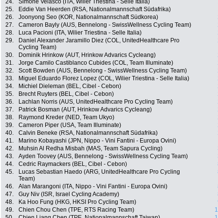
24.
Simone Velasco (ITA, Wilier Triestina - Selle Italia)
25.
Eddie Van Heerden (RSA, Nationalmannschaft Südafrika)
26.
Joonyong Seo (KOR, Nationalmannschaft Südkorea)
27.
Cameron Bayly (AUS, Bennelong - SwissWellness Cycling Team)
28.
Luca Pacioni (ITA, Wilier Triestina - Selle Italia)
29.
Daniel Alexander Jaramillo Diez (COL, UnitedHealthcare Pro
Cycling Team)
30.
Dominik Hrinkow (AUT, Hrinkow Advarics Cycleang)
31.
Jorge Camilo Castiblanco Cubides (COL, Team Illuminate)
32.
Scott Bowden (AUS, Bennelong - SwissWellness Cycling Team)
33.
Miguel Eduardo Florez Lopez (COL, Wilier Triestina - Selle Italia)
34.
Michiel Dieleman (BEL, Cibel - Cebon)
35.
Brecht Ruyters (BEL, Cibel - Cebon)
36.
Lachlan Norris (AUS, UnitedHealthcare Pro Cycling Team)
37.
Patrick Bosman (AUT, Hrinkow Advarics Cycleang)
38.
Raymond Kreder (NED, Team Ukyo)
39.
Cameron Piper (USA, Team Illuminate)
40.
Calvin Beneke (RSA, Nationalmannschaft Südafrika)
41.
Marino Kobayashi (JPN, Nippo - Vini Fantini - Europa Ovini)
42.
Muhsin Al Redha Misbah (MAS, Team Sapura Cycling)
43.
Ayden Toovey (AUS, Bennelong - SwissWellness Cycling Team)
44.
Cedric Raymackers (BEL, Cibel - Cebon)
45.
Lucas Sebastian Haedo (ARG, UnitedHealthcare Pro Cycling
Team)
46.
Alan Marangoni (ITA, Nippo - Vini Fantini - Europa Ovini)
47.
Guy Niv (ISR, Israel Cycling Academy)
48.
Ka Hoo Fung (HKG, HKSI Pro Cycling Team)
49.
Chien Chou Chen (TPE, RTS Racing Team)
1
50.
Chien Liang Chen (TPE, Nationalmannschaft Taiwan)
1