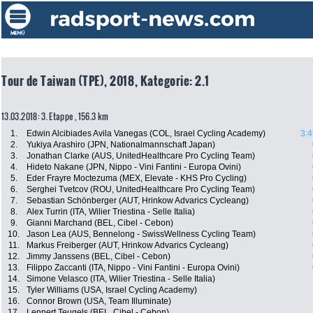
Tour de Taiwan (TPE), 2018, Kategorie: 2.1
13.03.2018: 3. Etappe , 156.3 km
1.
Edwin Alcibiades Avila Vanegas (COL, Israel Cycling Academy)
3:4
2.
Yukiya Arashiro (JPN, Nationalmannschaft Japan)
3.
Jonathan Clarke (AUS, UnitedHealthcare Pro Cycling Team)
4.
Hideto Nakane (JPN, Nippo - Vini Fantini - Europa Ovini)
5.
Eder Frayre Moctezuma (MEX, Elevate - KHS Pro Cycling)
6.
Serghei Tvetcov (ROU, UnitedHealthcare Pro Cycling Team)
7.
Sebastian Schönberger (AUT, Hrinkow Advarics Cycleang)
8.
Alex Turrin (ITA, Wilier Triestina - Selle Italia)
9.
Gianni Marchand (BEL, Cibel - Cebon)
10.
Jason Lea (AUS, Bennelong - SwissWellness Cycling Team)
11.
Markus Freiberger (AUT, Hrinkow Advarics Cycleang)
12.
Jimmy Janssens (BEL, Cibel - Cebon)
13.
Filippo Zaccanti (ITA, Nippo - Vini Fantini - Europa Ovini)
14.
Simone Velasco (ITA, Wilier Triestina - Selle Italia)
15.
Tyler Williams (USA, Israel Cycling Academy)
16.
Connor Brown (USA, Team Illuminate)
17.
Lennert Teugels (BEL, Cibel - Cebon)