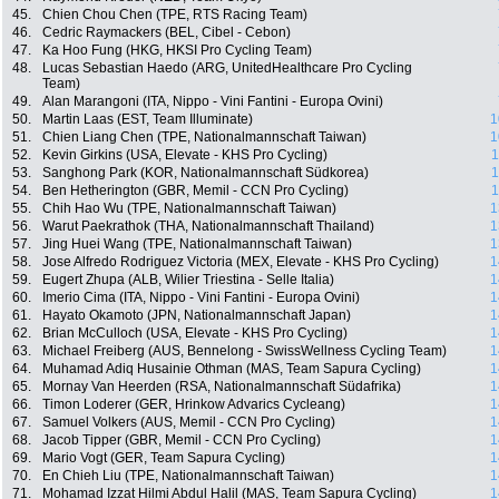
45.
Chien Chou Chen (TPE, RTS Racing Team)
46.
Cedric Raymackers (BEL, Cibel - Cebon)
47.
Ka Hoo Fung (HKG, HKSI Pro Cycling Team)
48.
Lucas Sebastian Haedo (ARG, UnitedHealthcare Pro Cycling
Team)
49.
Alan Marangoni (ITA, Nippo - Vini Fantini - Europa Ovini)
50.
Martin Laas (EST, Team Illuminate)
1
51.
Chien Liang Chen (TPE, Nationalmannschaft Taiwan)
1
52.
Kevin Girkins (USA, Elevate - KHS Pro Cycling)
1
53.
Sanghong Park (KOR, Nationalmannschaft Südkorea)
1
54.
Ben Hetherington (GBR, Memil - CCN Pro Cycling)
1
55.
Chih Hao Wu (TPE, Nationalmannschaft Taiwan)
1
56.
Warut Paekrathok (THA, Nationalmannschaft Thailand)
1
57.
Jing Huei Wang (TPE, Nationalmannschaft Taiwan)
1
58.
Jose Alfredo Rodriguez Victoria (MEX, Elevate - KHS Pro Cycling)
1
59.
Eugert Zhupa (ALB, Wilier Triestina - Selle Italia)
1
60.
Imerio Cima (ITA, Nippo - Vini Fantini - Europa Ovini)
1
61.
Hayato Okamoto (JPN, Nationalmannschaft Japan)
1
62.
Brian McCulloch (USA, Elevate - KHS Pro Cycling)
1
63.
Michael Freiberg (AUS, Bennelong - SwissWellness Cycling Team)
1
64.
Muhamad Adiq Husainie Othman (MAS, Team Sapura Cycling)
1
65.
Mornay Van Heerden (RSA, Nationalmannschaft Südafrika)
1
66.
Timon Loderer (GER, Hrinkow Advarics Cycleang)
1
67.
Samuel Volkers (AUS, Memil - CCN Pro Cycling)
1
68.
Jacob Tipper (GBR, Memil - CCN Pro Cycling)
1
69.
Mario Vogt (GER, Team Sapura Cycling)
1
70.
En Chieh Liu (TPE, Nationalmannschaft Taiwan)
1
71.
Mohamad Izzat Hilmi Abdul Halil (MAS, Team Sapura Cycling)
1