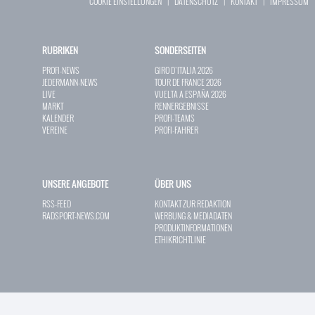
COOKIE EINSTELLUNGEN
|
DATENSCHUTZ
|
KONTAKT
|
IMPRESSUM
RUBRIKEN
SONDERSEITEN
PROFI-NEWS
GIRO D`ITALIA 2026
JEDERMANN-NEWS
TOUR DE FRANCE 2026
LIVE
VUELTA A ESPAÑA 2026
MARKT
RENNERGEBNISSE
KALENDER
PROFI-TEAMS
VEREINE
PROFI-FAHRER
UNSERE ANGEBOTE
ÜBER UNS
RSS-FEED
KONTAKT ZUR REDAKTION
RADSPORT-NEWS.COM
WERBUNG & MEDIADATEN
PRODUKTINFORMATIONEN
ETHIKRICHTLINIE