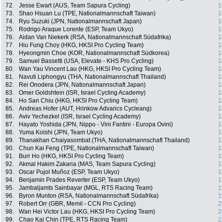
72.
Jesse Ewart (AUS, Team Sapura Cycling)
1
73.
Shao Hsuan Lu (TPE, Nationalmannschaft Taiwan)
1
74.
Ryu Suzuki (JPN, Nationalmannschaft Japan)
1
75.
Rodrigo Araque Lorente (ESP, Team Ukyo)
1
76.
Aidan Van Niekerk (RSA, Nationalmannschaft Südafrika)
1
77.
Hiu Fung Choy (HKG, HKSI Pro Cycling Team)
1
78.
Hyeongmin Choe (KOR, Nationalmannschaft Südkorea)
1
79.
Samuel Bassetti (USA, Elevate - KHS Pro Cycling)
1
80.
Wan Yau Vincent Lau (HKG, HKSI Pro Cycling Team)
1
81.
Navuti Liphongyu (THA, Nationalmannschaft Thailand)
1
82.
Rei Onodera (JPN, Nationalmannschaft Japan)
1
83.
Omer Goldshtein (ISR, Israel Cycling Academy)
1
84.
Ho San Chiu (HKG, HKSI Pro Cycling Team)
1
85.
Andreas Hofer (AUT, Hrinkow Advarics Cycleang)
1
86.
Aviv Yechezkel (ISR, Israel Cycling Academy)
1
87.
Hayato Yoshida (JPN, Nippo - Vini Fantini - Europa Ovini)
1
88.
Yuma Koishi (JPN, Team Ukyo)
1
89.
Thanakhan Chaiyasombat (THA, Nationalmannschaft Thailand)
1
90.
Chun Kai Feng (TPE, Nationalmannschaft Taiwan)
1
91.
Burr Ho (HKG, HKSI Pro Cycling Team)
1
92.
Akmal Hakim Zakaria (MAS, Team Sapura Cycling)
1
93.
Oscar Pujol Muñoz (ESP, Team Ukyo)
1
94.
Benjamin Prades Reverter (ESP, Team Ukyo)
1
95.
Jambaljamts Sainbayar (MGL, RTS Racing Team)
1
96.
Byron Munton (RSA, Nationalmannschaft Südafrika)
1
97.
Robert Orr (GBR, Memil - CCN Pro Cycling)
2
98.
Wan Hei Victor Lau (HKG, HKSI Pro Cycling Team)
2
99.
Chao Kai Chin (TPE, RTS Racing Team)
2