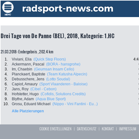
Drei Tage von De Panne (BEL), 2018, Kategorie: 1.HC
21.03.2018: Endergebnis , 202.4 km
1.
Viviani, Elia
(Quick Step Floors)
4:4
2.
Ackermann, Pascal
(BORA - hansgrohe)
3.
Im, Chaebin
(Geumsan Insam Cello)
4.
Planckaert, Baptiste
(Team Katusha Alpecin)
5.
Debusschere, Jens
(Lotto Soudal)
6.
Capiot, Amaury
(Sport Vlaanderen - Baloise)
7.
Jans, Roy
(Cibel - Cebon)
8.
Hofstetter, Hugo
(Cofidis, Solutions Credits)
9.
Blythe, Adam
(Aqua Blue Sport)
10.
Grosu, Eduard Michael
(Nippo - Vini Fantini - Eu...)
Alle Platzierungen
COOKIE EINSTELLUNGEN
|
DATENSCHUTZ
|
KONTAKT
|
IMPRESSUM