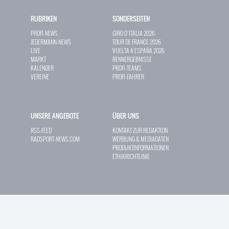
RUBRIKEN
SONDERSEITEN
PROFI-NEWS
GIRO D`ITALIA 2026
JEDERMANN-NEWS
TOUR DE FRANCE 2026
LIVE
VUELTA A ESPAÑA 2026
MARKT
RENNERGEBNISSE
KALENDER
PROFI-TEAMS
VEREINE
PROFI-FAHRER
UNSERE ANGEBOTE
ÜBER UNS
RSS-FEED
KONTAKT ZUR REDAKTION
RADSPORT-NEWS.COM
WERBUNG & MEDIADATEN
PRODUKTINFORMATIONEN
ETHIKRICHTLINIE