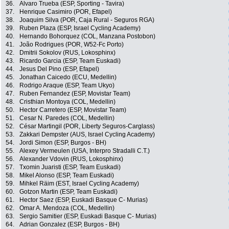
36.
Alvaro Trueba (ESP, Sporting - Tavira)
37.
Henrique Casimiro (POR, Efapel)
38.
Joaquim Silva (POR, Caja Rural - Seguros RGA)
39.
Ruben Plaza (ESP, Israel Cycling Academy)
40.
Hernando Bohorquez (COL, Manzana Postobon)
41.
João Rodrigues (POR, W52-Fc Porto)
42.
Dmitrii Sokolov (RUS, Lokosphinx)
43.
Ricardo Garcia (ESP, Team Euskadi)
44.
Jesus Del Pino (ESP, Efapel)
45.
Jonathan Caicedo (ECU, Medellin)
46.
Rodrigo Araque (ESP, Team Ukyo)
47.
Ruben Fernandez (ESP, Movistar Team)
48.
Cristhian Montoya (COL, Medellin)
50.
Hector Carretero (ESP, Movistar Team)
51.
Cesar N. Paredes (COL, Medellin)
52.
César Martingil (POR, Liberty Seguros-Carglass)
53.
Zakkari Dempster (AUS, Israel Cycling Academy)
54.
Jordi Simon (ESP, Burgos - BH)
55.
Alexey Vermeulen (USA, Interpro Stradalli C.T.)
56.
Alexander Vdovin (RUS, Lokosphinx)
57.
Txomin Juaristi (ESP, Team Euskadi)
58.
Mikel Alonso (ESP, Team Euskadi)
59.
Mihkel Räim (EST, Israel Cycling Academy)
60.
Gotzon Martin (ESP, Team Euskadi)
61.
Hector Saez (ESP, Euskadi Basque C- Murias)
62.
Omar A. Mendoza (COL, Medellin)
63.
Sergio Samitier (ESP, Euskadi Basque C- Murias)
64.
Adrian Gonzalez (ESP, Burgos - BH)