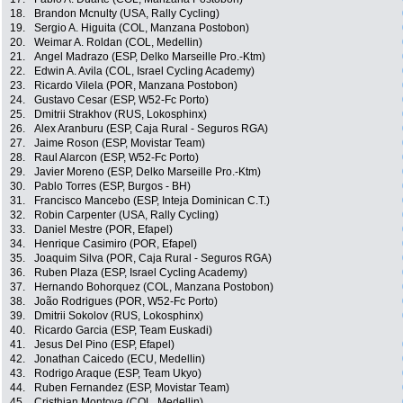
18.
Brandon Mcnulty (USA, Rally Cycling)
19.
Sergio A. Higuita (COL, Manzana Postobon)
20.
Weimar A. Roldan (COL, Medellin)
21.
Angel Madrazo (ESP, Delko Marseille Pro.-Ktm)
22.
Edwin A. Avila (COL, Israel Cycling Academy)
23.
Ricardo Vilela (POR, Manzana Postobon)
24.
Gustavo Cesar (ESP, W52-Fc Porto)
25.
Dmitrii Strakhov (RUS, Lokosphinx)
26.
Alex Aranburu (ESP, Caja Rural - Seguros RGA)
27.
Jaime Roson (ESP, Movistar Team)
28.
Raul Alarcon (ESP, W52-Fc Porto)
29.
Javier Moreno (ESP, Delko Marseille Pro.-Ktm)
30.
Pablo Torres (ESP, Burgos - BH)
31.
Francisco Mancebo (ESP, Inteja Dominican C.T.)
32.
Robin Carpenter (USA, Rally Cycling)
33.
Daniel Mestre (POR, Efapel)
34.
Henrique Casimiro (POR, Efapel)
35.
Joaquim Silva (POR, Caja Rural - Seguros RGA)
36.
Ruben Plaza (ESP, Israel Cycling Academy)
37.
Hernando Bohorquez (COL, Manzana Postobon)
38.
João Rodrigues (POR, W52-Fc Porto)
39.
Dmitrii Sokolov (RUS, Lokosphinx)
40.
Ricardo Garcia (ESP, Team Euskadi)
41.
Jesus Del Pino (ESP, Efapel)
42.
Jonathan Caicedo (ECU, Medellin)
43.
Rodrigo Araque (ESP, Team Ukyo)
44.
Ruben Fernandez (ESP, Movistar Team)
45.
Cristhian Montoya (COL, Medellin)