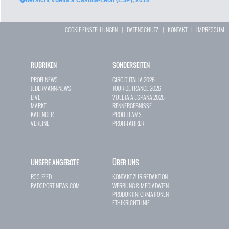
�bersicht Vuelta a Castilla-Leon (ESP), 2018
COOKIE EINSTELLUNGEN
|
DATENSCHUTZ
|
KONTAKT
|
IMPRESSUM
RUBRIKEN
SONDERSEITEN
PROFI-NEWS
GIRO D`ITALIA 2026
JEDERMANN-NEWS
TOUR DE FRANCE 2026
LIVE
VUELTA A ESPAÑA 2026
MARKT
RENNERGEBNISSE
KALENDER
PROFI-TEAMS
VEREINE
PROFI-FAHRER
UNSERE ANGEBOTE
ÜBER UNS
RSS-FEED
KONTAKT ZUR REDAKTION
RADSPORT-NEWS.COM
WERBUNG & MEDIADATEN
PRODUKTINFORMATIONEN
ETHIKRICHTLINIE