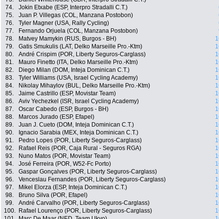
74.
Jokin Etxabe (ESP, Interpro Stradalli C.T.)
75.
Juan P. Villegas (COL, Manzana Postobon)
76.
Tyler Magner (USA, Rally Cycling)
77.
Fernando Orjuela (COL, Manzana Postobon)
78.
Matvey Mamykin (RUS, Burgos - BH)
1
79.
Gatis Smukulis (LAT, Delko Marseille Pro.-Ktm)
1
80.
André Crispim (POR, Liberty Seguros-Carglass)
1
81.
Mauro Finetto (ITA, Delko Marseille Pro.-Ktm)
1
82.
Diego Milan (DOM, Inteja Dominican C.T.)
1
83.
Tyler Williams (USA, Israel Cycling Academy)
1
84.
Nikolay Mihaylov (BUL, Delko Marseille Pro.-Ktm)
1
85.
Jaime Castrillo (ESP, Movistar Team)
1
86.
Aviv Yechezkel (ISR, Israel Cycling Academy)
1
87.
Oscar Cabedo (ESP, Burgos - BH)
1
88.
Marcos Jurado (ESP, Efapel)
1
89.
Juan J. Cueto (DOM, Inteja Dominican C.T.)
1
90.
Ignacio Sarabia (MEX, Inteja Dominican C.T.)
1
91.
Pedro Lopes (POR, Liberty Seguros-Carglass)
1
92.
Rafael Reis (POR, Caja Rural - Seguros RGA)
1
93.
Nuno Matos (POR, Movistar Team)
1
94.
José Ferreira (POR, W52-Fc Porto)
1
95.
Gaspar Gonçalves (POR, Liberty Seguros-Carglass)
1
96.
Venceslau Fernandes (POR, Liberty Seguros-Carglass)
1
97.
Mikel Elorza (ESP, Inteja Dominican C.T.)
1
98.
Bruno Silva (POR, Efapel)
1
99.
André Carvalho (POR, Liberty Seguros-Carglass)
1
100.
Rafael Lourenço (POR, Liberty Seguros-Carglass)
1
101.
Marc De Maar (NED, Team Ukyo)
1