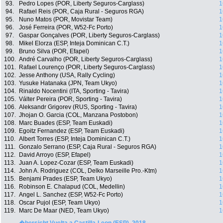
93.
Pedro Lopes (POR, Liberty Seguros-Carglass)
1
94.
Rafael Reis (POR, Caja Rural - Seguros RGA)
1
95.
Nuno Matos (POR, Movistar Team)
1
96.
José Ferreira (POR, W52-Fc Porto)
1
97.
Gaspar Gonçalves (POR, Liberty Seguros-Carglass)
1
98.
Mikel Elorza (ESP, Inteja Dominican C.T.)
1
99.
Bruno Silva (POR, Efapel)
1
100.
André Carvalho (POR, Liberty Seguros-Carglass)
1
101.
Rafael Lourenço (POR, Liberty Seguros-Carglass)
1
102.
Jesse Anthony (USA, Rally Cycling)
1
103.
Yusuke Hatanaka (JPN, Team Ukyo)
1
104.
Rinaldo Nocentini (ITA, Sporting - Tavira)
1
105.
Válter Pereira (POR, Sporting - Tavira)
1
106.
Aleksandr Grigorev (RUS, Sporting - Tavira)
1
107.
Jhojan O. Garcia (COL, Manzana Postobon)
1
108.
Marc Buades (ESP, Team Euskadi)
1
109.
Egoitz Fernandez (ESP, Team Euskadi)
1
110.
Albert Torres (ESP, Inteja Dominican C.T.)
1
111.
Gonzalo Serrano (ESP, Caja Rural - Seguros RGA)
1
112.
David Arroyo (ESP, Efapel)
1
113.
Juan A. Lopez-Cozar (ESP, Team Euskadi)
1
114.
John A. Rodriguez (COL, Delko Marseille Pro.-Ktm)
1
115.
Benjami Prades (ESP, Team Ukyo)
1
116.
Robinson E. Chalapud (COL, Medellin)
1
117.
Angel L. Sanchez (ESP, W52-Fc Porto)
1
118.
Oscar Pujol (ESP, Team Ukyo)
1
119.
Marc De Maar (NED, Team Ukyo)
1