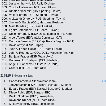
102.
Jesse Anthony (USA, Rally Cycling)
1
103.
Yusuke Hatanaka (JPN, Team Ukyo)
1
104.
Rinaldo Nocentini (ITA, Sporting - Tavira)
1
105.
Válter Pereira (POR, Sporting - Tavira)
1
106.
Aleksandr Grigorev (RUS, Sporting - Tavira)
1
107.
Jhojan O. Garcia (COL, Manzana Postobon)
1
108.
Marc Buades (ESP, Team Euskadi)
1
109.
Egoitz Fernandez (ESP, Team Euskadi)
1
110.
Delio Fernandez (ESP, Delko Marseille Pro.-Ktm)
1
111.
Albert Torres (ESP, Inteja Dominican C.T.)
1
112.
Gonzalo Serrano (ESP, Caja Rural - Seguros RGA)
1
113.
David Arroyo (ESP, Efapel)
1
114.
Juan A. Lopez-Cozar (ESP, Team Euskadi)
1
115.
John A. Rodriguez (COL, Delko Marseille Pro.-Ktm)
1
116.
Benjami Prades (ESP, Team Ukyo)
1
117.
Robinson E. Chalapud (COL, Medellin)
1
118.
Angel L. Sanchez (ESP, W52-Fc Porto)
1
119.
Oscar Pujol (ESP, Team Ukyo)
1
20.04.2018: Gesamtwertung
1.
Carlos Barbero (ESP, Movistar Team)
4:3
2.
Jon Aberasturi (ESP, Euskadi Basque C- Murias)
3.
Eduard Prades (ESP, Euskadi Basque C- Murias)
4.
Diego Rubio (ESP, Burgos - BH)
5.
Dmitrii Strakhov (RUS, Lokosphinx)
6.
Raymond Kreder (NED, Team Ukyo)
7.
Kirill Sveshnikov (RUS, Lokosphinx)