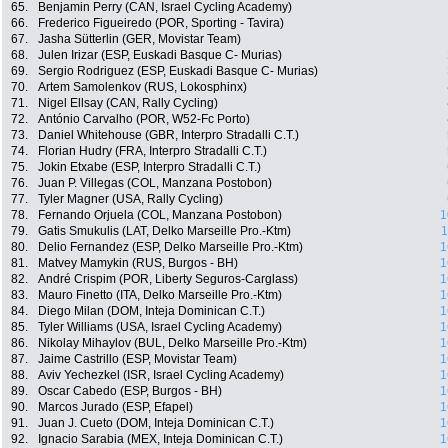
65.
Benjamin Perry (CAN, Israel Cycling Academy)
66.
Frederico Figueiredo (POR, Sporting - Tavira)
67.
Jasha Sütterlin (GER, Movistar Team)
68.
Julen Irizar (ESP, Euskadi Basque C- Murias)
69.
Sergio Rodriguez (ESP, Euskadi Basque C- Murias)
70.
Artem Samolenkov (RUS, Lokosphinx)
71.
Nigel Ellsay (CAN, Rally Cycling)
72.
António Carvalho (POR, W52-Fc Porto)
73.
Daniel Whitehouse (GBR, Interpro Stradalli C.T.)
74.
Florian Hudry (FRA, Interpro Stradalli C.T.)
75.
Jokin Etxabe (ESP, Interpro Stradalli C.T.)
76.
Juan P. Villegas (COL, Manzana Postobon)
77.
Tyler Magner (USA, Rally Cycling)
78.
Fernando Orjuela (COL, Manzana Postobon)
1
79.
Gatis Smukulis (LAT, Delko Marseille Pro.-Ktm)
1
80.
Delio Fernandez (ESP, Delko Marseille Pro.-Ktm)
1
81.
Matvey Mamykin (RUS, Burgos - BH)
1
82.
André Crispim (POR, Liberty Seguros-Carglass)
1
83.
Mauro Finetto (ITA, Delko Marseille Pro.-Ktm)
1
84.
Diego Milan (DOM, Inteja Dominican C.T.)
1
85.
Tyler Williams (USA, Israel Cycling Academy)
1
86.
Nikolay Mihaylov (BUL, Delko Marseille Pro.-Ktm)
1
87.
Jaime Castrillo (ESP, Movistar Team)
1
88.
Aviv Yechezkel (ISR, Israel Cycling Academy)
1
89.
Oscar Cabedo (ESP, Burgos - BH)
1
90.
Marcos Jurado (ESP, Efapel)
1
91.
Juan J. Cueto (DOM, Inteja Dominican C.T.)
1
92.
Ignacio Sarabia (MEX, Inteja Dominican C.T.)
1