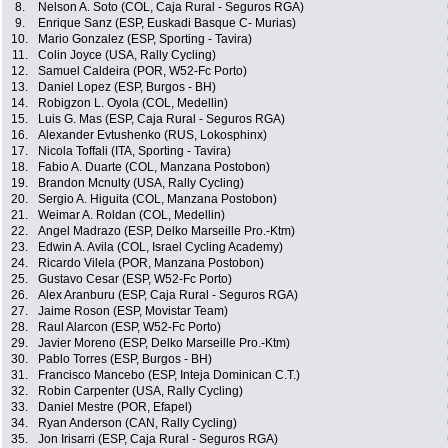
8.
Nelson A. Soto (COL, Caja Rural - Seguros RGA)
9.
Enrique Sanz (ESP, Euskadi Basque C- Murias)
10.
Mario Gonzalez (ESP, Sporting - Tavira)
11.
Colin Joyce (USA, Rally Cycling)
12.
Samuel Caldeira (POR, W52-Fc Porto)
13.
Daniel Lopez (ESP, Burgos - BH)
14.
Robigzon L. Oyola (COL, Medellin)
15.
Luis G. Mas (ESP, Caja Rural - Seguros RGA)
16.
Alexander Evtushenko (RUS, Lokosphinx)
17.
Nicola Toffali (ITA, Sporting - Tavira)
18.
Fabio A. Duarte (COL, Manzana Postobon)
19.
Brandon Mcnulty (USA, Rally Cycling)
20.
Sergio A. Higuita (COL, Manzana Postobon)
21.
Weimar A. Roldan (COL, Medellin)
22.
Angel Madrazo (ESP, Delko Marseille Pro.-Ktm)
23.
Edwin A. Avila (COL, Israel Cycling Academy)
24.
Ricardo Vilela (POR, Manzana Postobon)
25.
Gustavo Cesar (ESP, W52-Fc Porto)
26.
Alex Aranburu (ESP, Caja Rural - Seguros RGA)
27.
Jaime Roson (ESP, Movistar Team)
28.
Raul Alarcon (ESP, W52-Fc Porto)
29.
Javier Moreno (ESP, Delko Marseille Pro.-Ktm)
30.
Pablo Torres (ESP, Burgos - BH)
31.
Francisco Mancebo (ESP, Inteja Dominican C.T.)
32.
Robin Carpenter (USA, Rally Cycling)
33.
Daniel Mestre (POR, Efapel)
34.
Ryan Anderson (CAN, Rally Cycling)
35.
Jon Irisarri (ESP, Caja Rural - Seguros RGA)