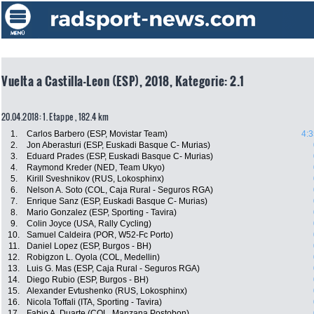
Vuelta a Castilla-Leon (ESP), 2018, Kategorie: 2.1
20.04.2018: 1. Etappe , 182.4 km
1.
Carlos Barbero (ESP, Movistar Team)
4:3
2.
Jon Aberasturi (ESP, Euskadi Basque C- Murias)
3.
Eduard Prades (ESP, Euskadi Basque C- Murias)
4.
Raymond Kreder (NED, Team Ukyo)
5.
Kirill Sveshnikov (RUS, Lokosphinx)
6.
Nelson A. Soto (COL, Caja Rural - Seguros RGA)
7.
Enrique Sanz (ESP, Euskadi Basque C- Murias)
8.
Mario Gonzalez (ESP, Sporting - Tavira)
9.
Colin Joyce (USA, Rally Cycling)
10.
Samuel Caldeira (POR, W52-Fc Porto)
11.
Daniel Lopez (ESP, Burgos - BH)
12.
Robigzon L. Oyola (COL, Medellin)
13.
Luis G. Mas (ESP, Caja Rural - Seguros RGA)
14.
Diego Rubio (ESP, Burgos - BH)
15.
Alexander Evtushenko (RUS, Lokosphinx)
16.
Nicola Toffali (ITA, Sporting - Tavira)
17.
Fabio A. Duarte (COL, Manzana Postobon)