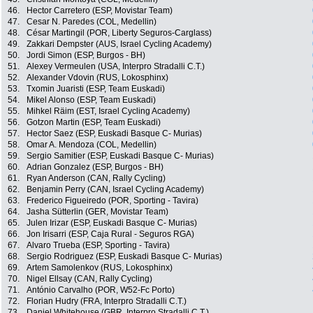
46.
Hector Carretero (ESP, Movistar Team)
47.
Cesar N. Paredes (COL, Medellin)
48.
César Martingil (POR, Liberty Seguros-Carglass)
49.
Zakkari Dempster (AUS, Israel Cycling Academy)
50.
Jordi Simon (ESP, Burgos - BH)
51.
Alexey Vermeulen (USA, Interpro Stradalli C.T.)
52.
Alexander Vdovin (RUS, Lokosphinx)
53.
Txomin Juaristi (ESP, Team Euskadi)
54.
Mikel Alonso (ESP, Team Euskadi)
55.
Mihkel Räim (EST, Israel Cycling Academy)
56.
Gotzon Martin (ESP, Team Euskadi)
57.
Hector Saez (ESP, Euskadi Basque C- Murias)
58.
Omar A. Mendoza (COL, Medellin)
59.
Sergio Samitier (ESP, Euskadi Basque C- Murias)
60.
Adrian Gonzalez (ESP, Burgos - BH)
61.
Ryan Anderson (CAN, Rally Cycling)
62.
Benjamin Perry (CAN, Israel Cycling Academy)
63.
Frederico Figueiredo (POR, Sporting - Tavira)
64.
Jasha Sütterlin (GER, Movistar Team)
65.
Julen Irizar (ESP, Euskadi Basque C- Murias)
66.
Jon Irisarri (ESP, Caja Rural - Seguros RGA)
67.
Alvaro Trueba (ESP, Sporting - Tavira)
68.
Sergio Rodriguez (ESP, Euskadi Basque C- Murias)
69.
Artem Samolenkov (RUS, Lokosphinx)
70.
Nigel Ellsay (CAN, Rally Cycling)
71.
António Carvalho (POR, W52-Fc Porto)
72.
Florian Hudry (FRA, Interpro Stradalli C.T.)
73.
Daniel Whitehouse (GBR, Interpro Stradalli C.T.)