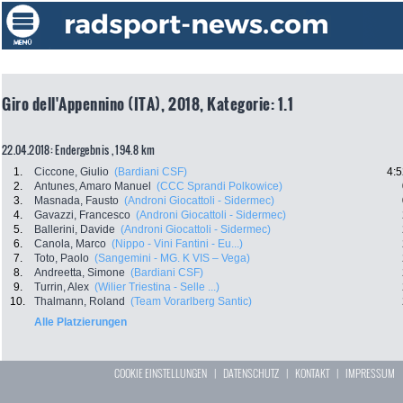
Giro dell'Appennino (ITA), 2018, Kategorie: 1.1
22.04.2018: Endergebnis , 194.8 km
1.
Ciccone, Giulio
(Bardiani CSF)
4:5
2.
Antunes, Amaro Manuel
(CCC Sprandi Polkowice)
3.
Masnada, Fausto
(Androni Giocattoli - Sidermec)
4.
Gavazzi, Francesco
(Androni Giocattoli - Sidermec)
5.
Ballerini, Davide
(Androni Giocattoli - Sidermec)
6.
Canola, Marco
(Nippo - Vini Fantini - Eu...)
7.
Toto, Paolo
(Sangemini - MG. K VIS – Vega)
8.
Andreetta, Simone
(Bardiani CSF)
9.
Turrin, Alex
(Wilier Triestina - Selle ...)
10.
Thalmann, Roland
(Team Vorarlberg Santic)
Alle Platzierungen
COOKIE EINSTELLUNGEN
|
DATENSCHUTZ
|
KONTAKT
|
IMPRESSUM