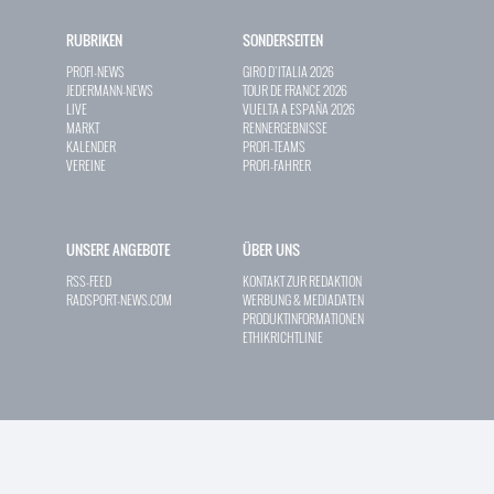
RUBRIKEN
SONDERSEITEN
PROFI-NEWS
GIRO D`ITALIA 2026
JEDERMANN-NEWS
TOUR DE FRANCE 2026
LIVE
VUELTA A ESPAÑA 2026
MARKT
RENNERGEBNISSE
KALENDER
PROFI-TEAMS
VEREINE
PROFI-FAHRER
UNSERE ANGEBOTE
ÜBER UNS
RSS-FEED
KONTAKT ZUR REDAKTION
RADSPORT-NEWS.COM
WERBUNG & MEDIADATEN
PRODUKTINFORMATIONEN
ETHIKRICHTLINIE