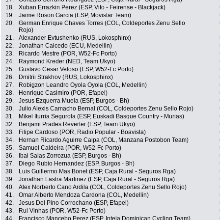
18.
Xuban Errazkin Perez (ESP, Vito - Feirense - Blackjack)
19.
Jaime Roson Garcia (ESP, Movistar Team)
20.
German Enrique Chaves Torres (COL, Coldeportes Zenu Sello
Rojo)
21.
Alexander Evtushenko (RUS, Lokosphinx)
22.
Jonathan Caicedo (ECU, Medellin)
23.
Ricardo Mestre (POR, W52-Fc Porto)
24.
Raymond Kreder (NED, Team Ukyo)
25.
Gustavo Cesar Veloso (ESP, W52-Fc Porto)
26.
Dmitrii Strakhov (RUS, Lokosphinx)
27.
Robigzon Leandro Oyola Oyola (COL, Medellin)
28.
Henrique Casimiro (POR, Efapel)
29.
Jesus Ezquerra Muela (ESP, Burgos - Bh)
30.
Julio Alexis Camacho Bernal (COL, Coldeportes Zenu Sello Rojo)
31.
Mikel Iturria Segurola (ESP, Euskadi Basque Country - Murias)
32.
Benjami Prades Reverter (ESP, Team Ukyo)
33.
Filipe Cardoso (POR, Radio Popular - Boavista)
34.
Hernan Ricardo Aguirre Caipa (COL, Manzana Postobon Team)
35.
Samuel Caldeira (POR, W52-Fc Porto)
36.
Ibai Salas Zorrozua (ESP, Burgos - Bh)
37.
Diego Rubio Hernandez (ESP, Burgos - Bh)
38.
Luis Guillermo Mas Bonet (ESP, Caja Rural - Seguros Rga)
39.
Jonathan Lastra Martinez (ESP, Caja Rural - Seguros Rga)
40.
Alex Norberto Cano Ardila (COL, Coldeportes Zenu Sello Rojo)
41.
Omar Alberto Mendoza Cardona (COL, Medellin)
42.
Jesus Del Pino Corrochano (ESP, Efapel)
43.
Rui Vinhas (POR, W52-Fc Porto)
44.
Francisco Mancebo Perez (ESP, Inteja Dominican Cycling Team)