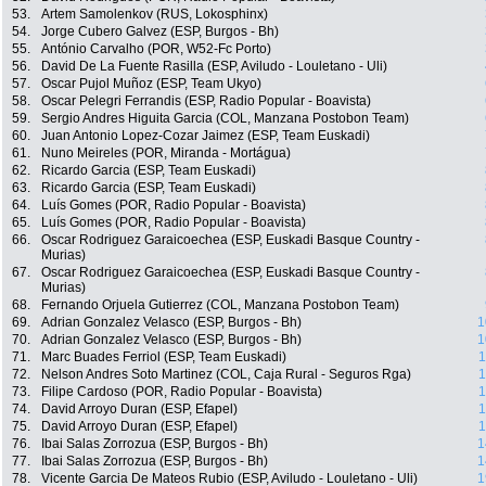
53.
Artem Samolenkov (RUS, Lokosphinx)
54.
Jorge Cubero Galvez (ESP, Burgos - Bh)
55.
António Carvalho (POR, W52-Fc Porto)
56.
David De La Fuente Rasilla (ESP, Aviludo - Louletano - Uli)
57.
Oscar Pujol Muñoz (ESP, Team Ukyo)
58.
Oscar Pelegri Ferrandis (ESP, Radio Popular - Boavista)
59.
Sergio Andres Higuita Garcia (COL, Manzana Postobon Team)
60.
Juan Antonio Lopez-Cozar Jaimez (ESP, Team Euskadi)
61.
Nuno Meireles (POR, Miranda - Mortágua)
62.
Ricardo Garcia (ESP, Team Euskadi)
63.
Ricardo Garcia (ESP, Team Euskadi)
64.
Luís Gomes (POR, Radio Popular - Boavista)
65.
Luís Gomes (POR, Radio Popular - Boavista)
66.
Oscar Rodriguez Garaicoechea (ESP, Euskadi Basque Country -
Murias)
67.
Oscar Rodriguez Garaicoechea (ESP, Euskadi Basque Country -
Murias)
68.
Fernando Orjuela Gutierrez (COL, Manzana Postobon Team)
69.
Adrian Gonzalez Velasco (ESP, Burgos - Bh)
1
70.
Adrian Gonzalez Velasco (ESP, Burgos - Bh)
1
71.
Marc Buades Ferriol (ESP, Team Euskadi)
1
72.
Nelson Andres Soto Martinez (COL, Caja Rural - Seguros Rga)
1
73.
Filipe Cardoso (POR, Radio Popular - Boavista)
1
74.
David Arroyo Duran (ESP, Efapel)
1
75.
David Arroyo Duran (ESP, Efapel)
1
76.
Ibai Salas Zorrozua (ESP, Burgos - Bh)
1
77.
Ibai Salas Zorrozua (ESP, Burgos - Bh)
1
78.
Vicente Garcia De Mateos Rubio (ESP, Aviludo - Louletano - Uli)
1