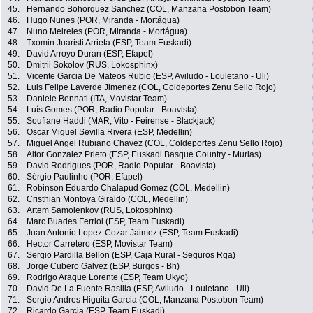
45.
Hernando Bohorquez Sanchez (COL, Manzana Postobon Team)
46.
Hugo Nunes (POR, Miranda - Mortágua)
47.
Nuno Meireles (POR, Miranda - Mortágua)
48.
Txomin Juaristi Arrieta (ESP, Team Euskadi)
49.
David Arroyo Duran (ESP, Efapel)
50.
Dmitrii Sokolov (RUS, Lokosphinx)
51.
Vicente Garcia De Mateos Rubio (ESP, Aviludo - Louletano - Uli)
52.
Luis Felipe Laverde Jimenez (COL, Coldeportes Zenu Sello Rojo)
53.
Daniele Bennati (ITA, Movistar Team)
54.
Luís Gomes (POR, Radio Popular - Boavista)
55.
Soufiane Haddi (MAR, Vito - Feirense - Blackjack)
56.
Oscar Miguel Sevilla Rivera (ESP, Medellin)
57.
Miguel Angel Rubiano Chavez (COL, Coldeportes Zenu Sello Rojo)
58.
Aitor Gonzalez Prieto (ESP, Euskadi Basque Country - Murias)
59.
David Rodrigues (POR, Radio Popular - Boavista)
60.
Sérgio Paulinho (POR, Efapel)
61.
Robinson Eduardo Chalapud Gomez (COL, Medellin)
62.
Cristhian Montoya Giraldo (COL, Medellin)
63.
Artem Samolenkov (RUS, Lokosphinx)
64.
Marc Buades Ferriol (ESP, Team Euskadi)
65.
Juan Antonio Lopez-Cozar Jaimez (ESP, Team Euskadi)
66.
Hector Carretero (ESP, Movistar Team)
67.
Sergio Pardilla Bellon (ESP, Caja Rural - Seguros Rga)
68.
Jorge Cubero Galvez (ESP, Burgos - Bh)
69.
Rodrigo Araque Lorente (ESP, Team Ukyo)
70.
David De La Fuente Rasilla (ESP, Aviludo - Louletano - Uli)
71.
Sergio Andres Higuita Garcia (COL, Manzana Postobon Team)
72.
Ricardo Garcia (ESP, Team Euskadi)