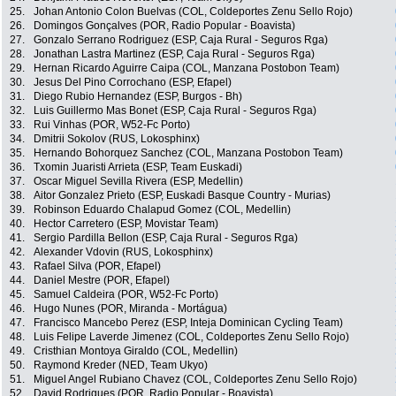
25.
Johan Antonio Colon Buelvas (COL, Coldeportes Zenu Sello Rojo)
26.
Domingos Gonçalves (POR, Radio Popular - Boavista)
27.
Gonzalo Serrano Rodriguez (ESP, Caja Rural - Seguros Rga)
28.
Jonathan Lastra Martinez (ESP, Caja Rural - Seguros Rga)
29.
Hernan Ricardo Aguirre Caipa (COL, Manzana Postobon Team)
30.
Jesus Del Pino Corrochano (ESP, Efapel)
31.
Diego Rubio Hernandez (ESP, Burgos - Bh)
32.
Luis Guillermo Mas Bonet (ESP, Caja Rural - Seguros Rga)
33.
Rui Vinhas (POR, W52-Fc Porto)
34.
Dmitrii Sokolov (RUS, Lokosphinx)
35.
Hernando Bohorquez Sanchez (COL, Manzana Postobon Team)
36.
Txomin Juaristi Arrieta (ESP, Team Euskadi)
37.
Oscar Miguel Sevilla Rivera (ESP, Medellin)
38.
Aitor Gonzalez Prieto (ESP, Euskadi Basque Country - Murias)
39.
Robinson Eduardo Chalapud Gomez (COL, Medellin)
40.
Hector Carretero (ESP, Movistar Team)
41.
Sergio Pardilla Bellon (ESP, Caja Rural - Seguros Rga)
42.
Alexander Vdovin (RUS, Lokosphinx)
43.
Rafael Silva (POR, Efapel)
44.
Daniel Mestre (POR, Efapel)
45.
Samuel Caldeira (POR, W52-Fc Porto)
46.
Hugo Nunes (POR, Miranda - Mortágua)
47.
Francisco Mancebo Perez (ESP, Inteja Dominican Cycling Team)
48.
Luis Felipe Laverde Jimenez (COL, Coldeportes Zenu Sello Rojo)
49.
Cristhian Montoya Giraldo (COL, Medellin)
50.
Raymond Kreder (NED, Team Ukyo)
51.
Miguel Angel Rubiano Chavez (COL, Coldeportes Zenu Sello Rojo)
52.
David Rodrigues (POR, Radio Popular - Boavista)