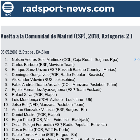
Vuelta a la Comunidad de Madrid (ESP), 2018, Kategorie: 2.1
05.05.2018: 2. Etappe , 134.5 km
1.
Nelson Andres Soto Martinez (COL, Caja Rural - Seguros Rga)
3:0
2.
Carlos Barbero (ESP, Movistar Team)
3.
Enrique Sanz Unzue (ESP, Euskadi Basque Country - Murias)
4.
Domingos Gonçalves (POR, Radio Popular - Boavista)
5.
Alexander Vdovin (RUS, Lokosphinx)
6.
Fabio Andres Duarte Arevalo (COL, Manzana Postobon Team)
7.
Egoitz Fernandez Ayarzaguena (ESP, Team Euskadi)
8.
Rafael Silva (POR, Efapel)
9.
Luís Mendonça (POR, Aviludo - Louletano - Uli)
10.
Jetse Bol (NED, Manzana Postobon Team)
11.
Adrian Gonzalez Velasco (ESP, Burgos - Bh)
12.
Daniel Mestre (POR, Efapel)
13.
Edgar Pinto (POR, Vito - Feirense - Blackjack)
14.
Oscar Pelegri Ferrandis (ESP, Radio Popular - Boavista)
15.
César Fonte (POR, W52-Fc Porto)
16.
Pablo Torres Muiño (ESP, Burgos - Bh)
17.
Gonzalo Serrano Rodriguez (ESP, Caja Rural - Seguros Rga)