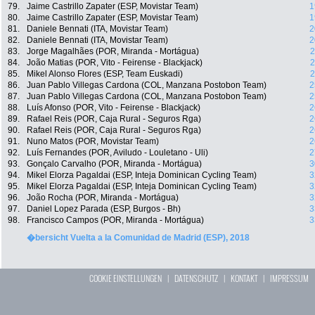
79.
Jaime Castrillo Zapater (ESP, Movistar Team)
1
80.
Jaime Castrillo Zapater (ESP, Movistar Team)
1
81.
Daniele Bennati (ITA, Movistar Team)
2
82.
Daniele Bennati (ITA, Movistar Team)
2
83.
Jorge Magalhães (POR, Miranda - Mortágua)
2
84.
João Matias (POR, Vito - Feirense - Blackjack)
2
85.
Mikel Alonso Flores (ESP, Team Euskadi)
2
86.
Juan Pablo Villegas Cardona (COL, Manzana Postobon Team)
2
87.
Juan Pablo Villegas Cardona (COL, Manzana Postobon Team)
2
88.
Luís Afonso (POR, Vito - Feirense - Blackjack)
2
89.
Rafael Reis (POR, Caja Rural - Seguros Rga)
2
90.
Rafael Reis (POR, Caja Rural - Seguros Rga)
2
91.
Nuno Matos (POR, Movistar Team)
2
92.
Luís Fernandes (POR, Aviludo - Louletano - Uli)
2
93.
Gonçalo Carvalho (POR, Miranda - Mortágua)
3
94.
Mikel Elorza Pagaldai (ESP, Inteja Dominican Cycling Team)
3
95.
Mikel Elorza Pagaldai (ESP, Inteja Dominican Cycling Team)
3
96.
João Rocha (POR, Miranda - Mortágua)
3
97.
Daniel Lopez Parada (ESP, Burgos - Bh)
3
98.
Francisco Campos (POR, Miranda - Mortágua)
3
�bersicht Vuelta a la Comunidad de Madrid (ESP), 2018
COOKIE EINSTELLUNGEN
|
DATENSCHUTZ
|
KONTAKT
|
IMPRESSUM