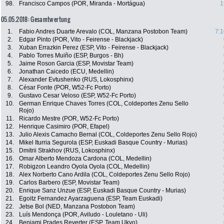
98.
Francisco Campos (POR, Miranda - Mortágua)
1
05.05.2018: Gesamtwertung
1.
Fabio Andres Duarte Arevalo (COL, Manzana Postobon Team)
7:1
2.
Edgar Pinto (POR, Vito - Feirense - Blackjack)
3.
Xuban Errazkin Perez (ESP, Vito - Feirense - Blackjack)
4.
Pablo Torres Muiño (ESP, Burgos - Bh)
5.
Jaime Roson Garcia (ESP, Movistar Team)
6.
Jonathan Caicedo (ECU, Medellin)
7.
Alexander Evtushenko (RUS, Lokosphinx)
8.
César Fonte (POR, W52-Fc Porto)
9.
Gustavo Cesar Veloso (ESP, W52-Fc Porto)
10.
German Enrique Chaves Torres (COL, Coldeportes Zenu Sello
Rojo)
11.
Ricardo Mestre (POR, W52-Fc Porto)
12.
Henrique Casimiro (POR, Efapel)
13.
Julio Alexis Camacho Bernal (COL, Coldeportes Zenu Sello Rojo)
14.
Mikel Iturria Segurola (ESP, Euskadi Basque Country - Murias)
15.
Dmitrii Strakhov (RUS, Lokosphinx)
16.
Omar Alberto Mendoza Cardona (COL, Medellin)
17.
Robigzon Leandro Oyola Oyola (COL, Medellin)
18.
Alex Norberto Cano Ardila (COL, Coldeportes Zenu Sello Rojo)
19.
Carlos Barbero (ESP, Movistar Team)
20.
Enrique Sanz Unzue (ESP, Euskadi Basque Country - Murias)
21.
Egoitz Fernandez Ayarzaguena (ESP, Team Euskadi)
22.
Jetse Bol (NED, Manzana Postobon Team)
23.
Luís Mendonça (POR, Aviludo - Louletano - Uli)
24.
Benjami Prades Reverter (ESP, Team Ukyo)