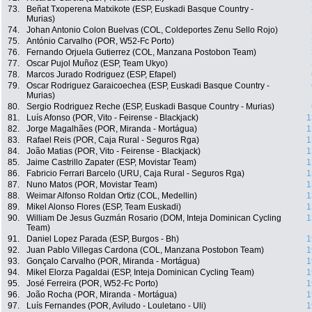
73.
Beñat Txoperena Matxikote (ESP, Euskadi Basque Country -
Murias)
74.
Johan Antonio Colon Buelvas (COL, Coldeportes Zenu Sello Rojo)
75.
António Carvalho (POR, W52-Fc Porto)
76.
Fernando Orjuela Gutierrez (COL, Manzana Postobon Team)
77.
Oscar Pujol Muñoz (ESP, Team Ukyo)
78.
Marcos Jurado Rodriguez (ESP, Efapel)
79.
Oscar Rodriguez Garaicoechea (ESP, Euskadi Basque Country -
Murias)
80.
Sergio Rodriguez Reche (ESP, Euskadi Basque Country - Murias)
81.
Luís Afonso (POR, Vito - Feirense - Blackjack)
1
82.
Jorge Magalhães (POR, Miranda - Mortágua)
1
83.
Rafael Reis (POR, Caja Rural - Seguros Rga)
1
84.
João Matias (POR, Vito - Feirense - Blackjack)
1
85.
Jaime Castrillo Zapater (ESP, Movistar Team)
1
86.
Fabricio Ferrari Barcelo (URU, Caja Rural - Seguros Rga)
1
87.
Nuno Matos (POR, Movistar Team)
1
88.
Weimar Alfonso Roldan Ortiz (COL, Medellin)
1
89.
Mikel Alonso Flores (ESP, Team Euskadi)
1
90.
William De Jesus Guzmán Rosario (DOM, Inteja Dominican Cycling
1
Team)
91.
Daniel Lopez Parada (ESP, Burgos - Bh)
1
92.
Juan Pablo Villegas Cardona (COL, Manzana Postobon Team)
1
93.
Gonçalo Carvalho (POR, Miranda - Mortágua)
1
94.
Mikel Elorza Pagaldai (ESP, Inteja Dominican Cycling Team)
1
95.
José Ferreira (POR, W52-Fc Porto)
1
96.
João Rocha (POR, Miranda - Mortágua)
1
97.
Luís Fernandes (POR, Aviludo - Louletano - Uli)
1