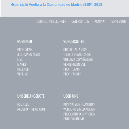
�bersicht Vuelta a la Comunidad de Madrid (ESP), 2018
COOKIE EINSTELLUNGEN
|
DATENSCHUTZ
|
KONTAKT
|
IMPRESSUM
RUBRIKEN
SONDERSEITEN
PROFI-NEWS
GIRO D`ITALIA 2026
JEDERMANN-NEWS
TOUR DE FRANCE 2026
LIVE
VUELTA A ESPAÑA 2026
MARKT
RENNERGEBNISSE
KALENDER
PROFI-TEAMS
VEREINE
PROFI-FAHRER
UNSERE ANGEBOTE
ÜBER UNS
RSS-FEED
KONTAKT ZUR REDAKTION
RADSPORT-NEWS.COM
WERBUNG & MEDIADATEN
PRODUKTINFORMATIONEN
ETHIKRICHTLINIE