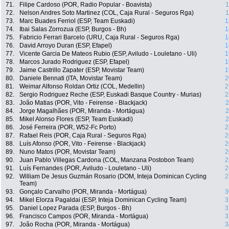
71.
Filipe Cardoso (POR, Radio Popular - Boavista)
1
72.
Nelson Andres Soto Martinez (COL, Caja Rural - Seguros Rga)
1
73.
Marc Buades Ferriol (ESP, Team Euskadi)
1
74.
Ibai Salas Zorrozua (ESP, Burgos - Bh)
1
75.
Fabricio Ferrari Barcelo (URU, Caja Rural - Seguros Rga)
1
76.
David Arroyo Duran (ESP, Efapel)
1
77.
Vicente Garcia De Mateos Rubio (ESP, Aviludo - Louletano - Uli)
1
78.
Marcos Jurado Rodriguez (ESP, Efapel)
1
79.
Jaime Castrillo Zapater (ESP, Movistar Team)
1
80.
Daniele Bennati (ITA, Movistar Team)
2
81.
Weimar Alfonso Roldan Ortiz (COL, Medellin)
2
82.
Sergio Rodriguez Reche (ESP, Euskadi Basque Country - Murias)
2
83.
João Matias (POR, Vito - Feirense - Blackjack)
2
84.
Jorge Magalhães (POR, Miranda - Mortágua)
2
85.
Mikel Alonso Flores (ESP, Team Euskadi)
2
86.
José Ferreira (POR, W52-Fc Porto)
2
87.
Rafael Reis (POR, Caja Rural - Seguros Rga)
2
88.
Luís Afonso (POR, Vito - Feirense - Blackjack)
2
89.
Nuno Matos (POR, Movistar Team)
2
90.
Juan Pablo Villegas Cardona (COL, Manzana Postobon Team)
2
91.
Luís Fernandes (POR, Aviludo - Louletano - Uli)
2
92.
William De Jesus Guzmán Rosario (DOM, Inteja Dominican Cycling
2
Team)
93.
Gonçalo Carvalho (POR, Miranda - Mortágua)
3
94.
Mikel Elorza Pagaldai (ESP, Inteja Dominican Cycling Team)
3
95.
Daniel Lopez Parada (ESP, Burgos - Bh)
3
96.
Francisco Campos (POR, Miranda - Mortágua)
3
97.
João Rocha (POR, Miranda - Mortágua)
3