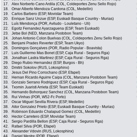
17.
Alex Norberto Cano Ardila (COL, Coldeportes Zenu Sello Rojo)
18.
Omar Alberto Mendoza Cardona (COL, Medellin)
19.
Carlos Barbero (ESP, Movistar Team)
20.
Enrique Sanz Unzue (ESP, Euskadi Basque Country - Murias)
21.
Luís Mendonça (POR, Aviludo - Louletano - Uli)
22.
Egoitz Fernandez Ayarzaguena (ESP, Team Euskadi)
23.
Jetse Bol (NED, Manzana Postobon Team)
24.
Johan Antonio Colon Buelvas (COL, Coldeportes Zenu Sello Rojo)
25.
Benjami Prades Reverter (ESP, Team Ukyo)
26.
Domingos Gonçalves (POR, Radio Popular - Boavista)
27.
Luis Guillermo Mas Bonet (ESP, Caja Rural - Seguros Rga)
28.
Jonathan Lastra Martinez (ESP, Caja Rural - Seguros Rga)
29.
Diego Rubio Hernandez (ESP, Burgos - Bh)
30.
Dmitrii Sokolov (RUS, Lokosphinx)
31.
Jesus Del Pino Corrochano (ESP, Efapel)
32.
Hernan Ricardo Aguirre Caipa (COL, Manzana Postobon Team)
33.
Gonzalo Serrano Rodriguez (ESP, Caja Rural - Seguros Rga)
34.
Txomin Juaristi Arrieta (ESP, Team Euskadi)
35.
Hernando Bohorquez Sanchez (COL, Manzana Postobon Team)
36.
Rui Vinhas (POR, W52-Fc Porto)
37.
Oscar Miguel Sevilla Rivera (ESP, Medellin)
38.
Aitor Gonzalez Prieto (ESP, Euskadi Basque Country - Murias)
39.
Robinson Eduardo Chalapud Gomez (COL, Medellin)
40.
Hector Carretero (ESP, Movistar Team)
41.
Sergio Pardilla Bellon (ESP, Caja Rural - Seguros Rga)
42.
Rafael Silva (POR, Efapel)
43.
Alexander Vdovin (RUS, Lokosphinx)
44.
Daniel Mestre (POR, Efapel)