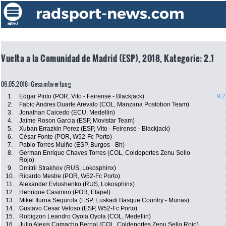
Vuelta a la Comunidad de Madrid (ESP), 2018, Kategorie: 2.1
06.05.2018: Gesamtwertung
1.
Edgar Pinto (POR, Vito - Feirense - Blackjack)
9:2
2.
Fabio Andres Duarte Arevalo (COL, Manzana Postobon Team)
3.
Jonathan Caicedo (ECU, Medellin)
4.
Jaime Roson Garcia (ESP, Movistar Team)
5.
Xuban Errazkin Perez (ESP, Vito - Feirense - Blackjack)
6.
César Fonte (POR, W52-Fc Porto)
7.
Pablo Torres Muiño (ESP, Burgos - Bh)
8.
German Enrique Chaves Torres (COL, Coldeportes Zenu Sello
Rojo)
9.
Dmitrii Strakhov (RUS, Lokosphinx)
10.
Ricardo Mestre (POR, W52-Fc Porto)
11.
Alexander Evtushenko (RUS, Lokosphinx)
12.
Henrique Casimiro (POR, Efapel)
13.
Mikel Iturria Segurola (ESP, Euskadi Basque Country - Murias)
14.
Gustavo Cesar Veloso (ESP, W52-Fc Porto)
15.
Robigzon Leandro Oyola Oyola (COL, Medellin)
16.
Julio Alexis Camacho Bernal (COL, Coldeportes Zenu Sello Rojo)