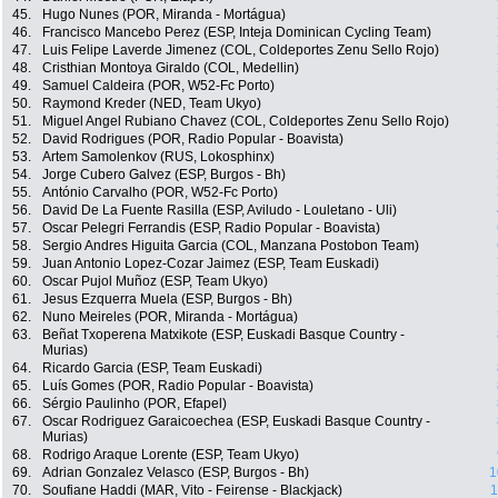
45.
Hugo Nunes (POR, Miranda - Mortágua)
46.
Francisco Mancebo Perez (ESP, Inteja Dominican Cycling Team)
47.
Luis Felipe Laverde Jimenez (COL, Coldeportes Zenu Sello Rojo)
48.
Cristhian Montoya Giraldo (COL, Medellin)
49.
Samuel Caldeira (POR, W52-Fc Porto)
50.
Raymond Kreder (NED, Team Ukyo)
51.
Miguel Angel Rubiano Chavez (COL, Coldeportes Zenu Sello Rojo)
52.
David Rodrigues (POR, Radio Popular - Boavista)
53.
Artem Samolenkov (RUS, Lokosphinx)
54.
Jorge Cubero Galvez (ESP, Burgos - Bh)
55.
António Carvalho (POR, W52-Fc Porto)
56.
David De La Fuente Rasilla (ESP, Aviludo - Louletano - Uli)
57.
Oscar Pelegri Ferrandis (ESP, Radio Popular - Boavista)
58.
Sergio Andres Higuita Garcia (COL, Manzana Postobon Team)
59.
Juan Antonio Lopez-Cozar Jaimez (ESP, Team Euskadi)
60.
Oscar Pujol Muñoz (ESP, Team Ukyo)
61.
Jesus Ezquerra Muela (ESP, Burgos - Bh)
62.
Nuno Meireles (POR, Miranda - Mortágua)
63.
Beñat Txoperena Matxikote (ESP, Euskadi Basque Country -
Murias)
64.
Ricardo Garcia (ESP, Team Euskadi)
65.
Luís Gomes (POR, Radio Popular - Boavista)
66.
Sérgio Paulinho (POR, Efapel)
67.
Oscar Rodriguez Garaicoechea (ESP, Euskadi Basque Country -
Murias)
68.
Rodrigo Araque Lorente (ESP, Team Ukyo)
69.
Adrian Gonzalez Velasco (ESP, Burgos - Bh)
1
70.
Soufiane Haddi (MAR, Vito - Feirense - Blackjack)
1