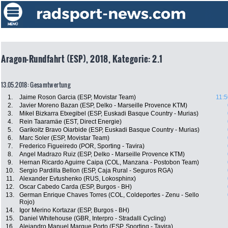
Aragon-Rundfahrt (ESP), 2018, Kategorie: 2.1
13.05.2018: Gesamtwertung
1.
Jaime Roson Garcia (ESP, Movistar Team)
11:5
2.
Javier Moreno Bazan (ESP, Delko - Marseille Provence KTM)
3.
Mikel Bizkarra Etxegibel (ESP, Euskadi Basque Country - Murias)
4.
Rein Taaramäe (EST, Direct Energie)
5.
Garikoitz Bravo Oiarbide (ESP, Euskadi Basque Country - Murias)
6.
Marc Soler (ESP, Movistar Team)
7.
Frederico Figueiredo (POR, Sporting - Tavira)
8.
Angel Madrazo Ruiz (ESP, Delko - Marseille Provence KTM)
9.
Hernan Ricardo Aguirre Caipa (COL, Manzana - Postobon Team)
10.
Sergio Pardilla Bellon (ESP, Caja Rural - Seguros RGA)
11.
Alexander Evtushenko (RUS, Lokosphinx)
12.
Oscar Cabedo Carda (ESP, Burgos - BH)
13.
German Enrique Chaves Torres (COL, Coldeportes - Zenu - Sello
Rojo)
14.
Igor Merino Kortazar (ESP, Burgos - BH)
15.
Daniel Whitehouse (GBR, Interpro - Stradalli Cycling)
16.
Alejandro Manuel Marque Porto (ESP, Sporting - Tavira)