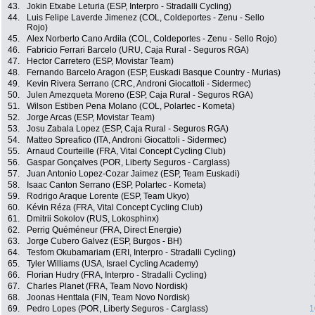
43.
Jokin Etxabe Leturia (ESP, Interpro - Stradalli Cycling)
44.
Luis Felipe Laverde Jimenez (COL, Coldeportes - Zenu - Sello
Rojo)
45.
Alex Norberto Cano Ardila (COL, Coldeportes - Zenu - Sello Rojo)
46.
Fabricio Ferrari Barcelo (URU, Caja Rural - Seguros RGA)
47.
Hector Carretero (ESP, Movistar Team)
48.
Fernando Barcelo Aragon (ESP, Euskadi Basque Country - Murias)
49.
Kevin Rivera Serrano (CRC, Androni Giocattoli - Sidermec)
50.
Julen Amezqueta Moreno (ESP, Caja Rural - Seguros RGA)
51.
Wilson Estiben Pena Molano (COL, Polartec - Kometa)
52.
Jorge Arcas (ESP, Movistar Team)
53.
Josu Zabala Lopez (ESP, Caja Rural - Seguros RGA)
54.
Matteo Spreafico (ITA, Androni Giocattoli - Sidermec)
55.
Arnaud Courteille (FRA, Vital Concept Cycling Club)
56.
Gaspar Gonçalves (POR, Liberty Seguros - Carglass)
57.
Juan Antonio Lopez-Cozar Jaimez (ESP, Team Euskadi)
58.
Isaac Canton Serrano (ESP, Polartec - Kometa)
59.
Rodrigo Araque Lorente (ESP, Team Ukyo)
60.
Kévin Réza (FRA, Vital Concept Cycling Club)
61.
Dmitrii Sokolov (RUS, Lokosphinx)
62.
Perrig Quéméneur (FRA, Direct Energie)
63.
Jorge Cubero Galvez (ESP, Burgos - BH)
64.
Tesfom Okubamariam (ERI, Interpro - Stradalli Cycling)
65.
Tyler Williams (USA, Israel Cycling Academy)
66.
Florian Hudry (FRA, Interpro - Stradalli Cycling)
67.
Charles Planet (FRA, Team Novo Nordisk)
68.
Joonas Henttala (FIN, Team Novo Nordisk)
69.
Pedro Lopes (POR, Liberty Seguros - Carglass)
1