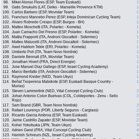
98.
Mikel Alonso Flores (ESP, Team Euskadi)
1
99.
Gatis Smukulis (LAT, Delko - Marseille Provence KTM)
1
100.
Carlos Barbero (ESP, Movistar Team)
1
101.
Francisco Mancebo Perez (ESP, Inteja Dominican Cycling Team)
1
102.
Alvaro Robredo Crespo (ESP, Burgos - BH)
1
103.
Matteo Moschetti (ITA, Polartec - Kometa)
1
104.
Juan Camacho Del Fresno (ESP, Polartec - Kometa)
1
105.
Mattia Frapporti (ITA, Androni Giocattoli - Sidermec)
1
106.
Matteo Malucelli (ITA, Androni Giocattoli - Sidermec)
1
107.
Awet Habtom Tekle (ERI, Polartec - Kometa)
1
108.
Umberto Poli (ITA, Team Novo Nordisk)
1
109.
Daniele Bennati (ITA, Movistar Team)
1
110.
Jonathan Hivert (FRA, Direct Energie)
1
111.
Jose Manuel Diaz Gallego (ESP, Israel Cycling Academy)
1
112.
Marco Benfatto (ITA, Androni Giocattoli - Sidermec)
1
113.
Raymond Kreder (NED, Team Ukyo)
1
114.
Beñat Txoperena Matxikote (ESP, Euskadi Basque Country -
1
Murias)
115.
Steven Lammertink (NED, Vital Concept Cycling Club)
2
116.
Johan Antonio Colon Buelvas (COL, Coldeportes - Zenu - Sello
2
Rojo)
117.
Sam Brand (GBR, Team Novo Nordisk)
2
118.
Rafael Lourenço (POR, Liberty Seguros - Carglass)
2
119.
Ricardo Garcia Ambroa (ESP, Team Euskadi)
2
120.
Jaime Castrillo Zapater (ESP, Movistar Team)
2
121.
Kohei Yokotsuka (JPN, Team Ukyo)
3
122.
Adrien Garel (FRA, Vital Concept Cycling Club)
4
123.
Hamish Schreurs (NZL, Israel Cycling Academy)
4