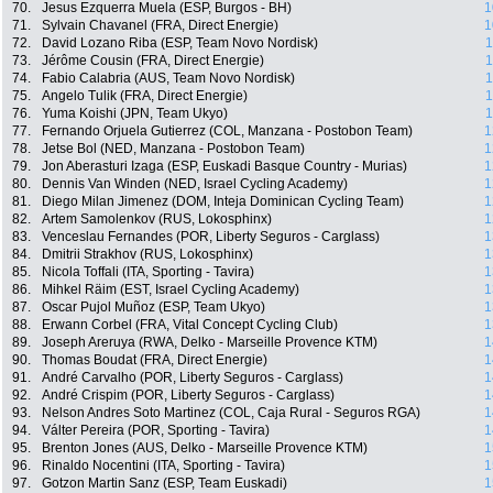
70.
Jesus Ezquerra Muela (ESP, Burgos - BH)
1
71.
Sylvain Chavanel (FRA, Direct Energie)
1
72.
David Lozano Riba (ESP, Team Novo Nordisk)
1
73.
Jérôme Cousin (FRA, Direct Energie)
1
74.
Fabio Calabria (AUS, Team Novo Nordisk)
1
75.
Angelo Tulik (FRA, Direct Energie)
1
76.
Yuma Koishi (JPN, Team Ukyo)
1
77.
Fernando Orjuela Gutierrez (COL, Manzana - Postobon Team)
1
78.
Jetse Bol (NED, Manzana - Postobon Team)
1
79.
Jon Aberasturi Izaga (ESP, Euskadi Basque Country - Murias)
1
80.
Dennis Van Winden (NED, Israel Cycling Academy)
1
81.
Diego Milan Jimenez (DOM, Inteja Dominican Cycling Team)
1
82.
Artem Samolenkov (RUS, Lokosphinx)
1
83.
Venceslau Fernandes (POR, Liberty Seguros - Carglass)
1
84.
Dmitrii Strakhov (RUS, Lokosphinx)
1
85.
Nicola Toffali (ITA, Sporting - Tavira)
1
86.
Mihkel Räim (EST, Israel Cycling Academy)
1
87.
Oscar Pujol Muñoz (ESP, Team Ukyo)
1
88.
Erwann Corbel (FRA, Vital Concept Cycling Club)
1
89.
Joseph Areruya (RWA, Delko - Marseille Provence KTM)
1
90.
Thomas Boudat (FRA, Direct Energie)
1
91.
André Carvalho (POR, Liberty Seguros - Carglass)
1
92.
André Crispim (POR, Liberty Seguros - Carglass)
1
93.
Nelson Andres Soto Martinez (COL, Caja Rural - Seguros RGA)
1
94.
Válter Pereira (POR, Sporting - Tavira)
1
95.
Brenton Jones (AUS, Delko - Marseille Provence KTM)
1
96.
Rinaldo Nocentini (ITA, Sporting - Tavira)
1
97.
Gotzon Martin Sanz (ESP, Team Euskadi)
1