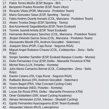
17.
Pablo Torres Muiño (ESP, Burgos - BH)
18.
Benjamin Prades Reverter (ESP, Team Ukyo)
19.
Ricardo Vilela (POR, Manzana - Postobon Team)
20.
Mario Gonzalez Salas (ESP, Sporting - Tavira)
21.
Fabio Andres Duarte Arevalo (COL, Manzana - Postobon Team)
22.
Alvaro Trueba Diego (ESP, Sporting - Tavira)
23.
Ibai Azurmendi Sagastibeltza (ESP, Team Euskadi)
24.
Txomin Juaristi Arrieta (ESP, Team Euskadi)
25.
Hernando Bohorquez Sanchez (COL, Manzana - Postobon Team)
26.
Jhojan Orlando Garcia Sosa (COL, Manzana - Postobon Team)
27.
Alessandro Bisolti (ITA, Androni Giocattoli - Sidermec)
28.
Joaquim Silva (POR, Caja Rural - Seguros RGA)
29.
Miguel Angel Rubiano Chavez (COL, Coldeportes - Zenu - Sello
Rojo)
30.
Sergio Samitier Samitier (ESP, Euskadi Basque Country - Murias)
31.
Delio Fernandez Cruz (ESP, Delko - Marseille Provence KTM)
32.
Michel Ries (LUX, Polartec - Kometa)
33.
Julio Alexis Camacho Bernal (COL, Coldeportes - Zenu - Sello
Rojo)
34.
Danilo Celano (ITA, Caja Rural - Seguros RGA)
35.
Raffaello Bonusi (ITA, Androni Giocattoli - Sidermec)
36.
Yoann Bagot (FRA, Vital Concept Cycling Club)
37.
Kevin Inkelaar (NED, Polartec - Kometa)
38.
Lucas De Rossi (FRA, Delko - Marseille Provence KTM)
39.
Omer Goldshtein (ISR, Israel Cycling Academy)
40.
Alexey Vermeulen (USA, Interpro - Stradalli Cycling)
41.
Egoitz Fernandez Ayarzaguena (ESP, Team Euskadi)
42.
Alexander Vdovin (RUS, Lokosphinx)