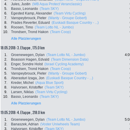
4.
Jules, Justin
(WB Aqua Protect Veranclassic)
5.
Basso, Leonardo
(Team SKY)
6.
Egested Kamp, Alexander
(Team Virtu Cycling)
7.
Vanspeybrouck, Pieter
(Wanty - Groupe Gobert)
8.
Prades Reverter, Eduard
(Euskadi Basque Country - ...)
9.
Roosen, Timo
(Team Lotto NL - Jumbo)
10.
Trondsen, Trond Hakon
(Team Coop)
Alle Platzierungen
18.05.2018: 3. Etappe , 175.0 km
1.
Groenewegen, Dylan
(Team Lotto NL - Jumbo)
4:0
2.
Boasson Hagen, Edvald
(Team Dimension Data)
3.
Enger, Sondre Holst
(Israel Cycling Academy)
4.
Trondsen, Trond Hakon
(Team Coop)
5.
Vanspeybrouck, Pieter
(Wanty - Groupe Gobert)
6.
Aberasturi Izaga, Jon
(Euskadi Basque Country - ...)
7.
Kreder, Michel
(Aqua Blue Sport)
8.
Halvorsen, Kristoffer
(Team SKY)
9.
Larsen, Niklas
(Team Virtu Cycling)
10.
Basso, Leonardo
(Team SKY)
Alle Platzierungen
19.05.2018: 4. Etappe , 218.0 km
1.
Groenewegen, Dylan
(Team Lotto NL - Jumbo)
5:0
2.
Banaszek, Adrian
(Voster Uniwheels Team)
3.
Halvorsen, Kristoffer
(Team SKY)