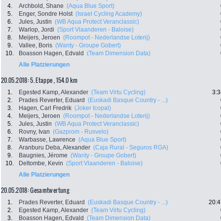
4.
Archbold, Shane
(Aqua Blue Sport)
5.
Enger, Sondre Holst
(Israel Cycling Academy)
6.
Jules, Justin
(WB Aqua Protect Veranclassic)
7.
Warlop, Jordi
(Sport Vlaanderen - Baloise)
8.
Meijers, Jeroen
(Roompot - Nederlandse Loterij)
9.
Vallee, Boris
(Wanty - Groupe Gobert)
10.
Boasson Hagen, Edvald
(Team Dimension Data)
Alle Platzierungen
20.05.2018: 5. Etappe , 154.0 km
1.
Egested Kamp, Alexander
(Team Virtu Cycling)
3:3
2.
Prades Reverter, Eduard
(Euskadi Basque Country - ...)
3.
Hagen, Carl Fredrik
(Joker Icopal)
4.
Meijers, Jeroen
(Roompot - Nederlandse Loterij)
5.
Jules, Justin
(WB Aqua Protect Veranclassic)
6.
Rovny, Ivan
(Gazprom - Rusvelo)
7.
Warbasse, Lawrence
(Aqua Blue Sport)
8.
Aranburu Deba, Alexander
(Caja Rural - Seguros RGA)
9.
Baugnies, Jérome
(Wanty - Groupe Gobert)
10.
Deltombe, Kevin
(Sport Vlaanderen - Baloise)
Alle Platzierungen
20.05.2018: Gesamtwertung
1.
Prades Reverter, Eduard
(Euskadi Basque Country - ...)
20:4
2.
Egested Kamp, Alexander
(Team Virtu Cycling)
3.
Boasson Hagen, Edvald
(Team Dimension Data)