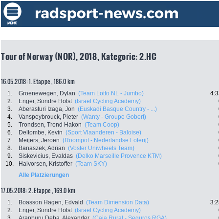
Tour of Norway (NOR), 2018, Kategorie: 2.HC
16.05.2018: 1. Etappe , 186.0 km
1.
Groenewegen, Dylan
(Team Lotto NL - Jumbo)
4:3
2.
Enger, Sondre Holst
(Israel Cycling Academy)
3.
Aberasturi Izaga, Jon
(Euskadi Basque Country - ...)
4.
Vanspeybrouck, Pieter
(Wanty - Groupe Gobert)
5.
Trondsen, Trond Hakon
(Team Coop)
6.
Deltombe, Kevin
(Sport Vlaanderen - Baloise)
7.
Meijers, Jeroen
(Roompot - Nederlandse Loterij)
8.
Banaszek, Adrian
(Voster Uniwheels Team)
9.
Siskevicius, Evaldas
(Delko Marseille Provence KTM)
10.
Halvorsen, Kristoffer
(Team SKY)
Alle Platzierungen
17.05.2018: 2. Etappe , 169.0 km
1.
Boasson Hagen, Edvald
(Team Dimension Data)
3:2
2.
Enger, Sondre Holst
(Israel Cycling Academy)
3.
Aranburu Deba, Alexander
(Caja Rural - Seguros RGA)