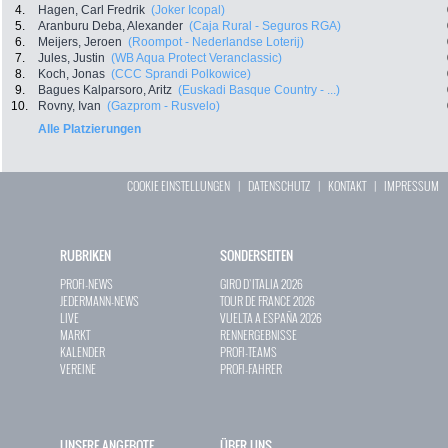
4.
Hagen, Carl Fredrik
(Joker Icopal)
5.
Aranburu Deba, Alexander
(Caja Rural - Seguros RGA)
6.
Meijers, Jeroen
(Roompot - Nederlandse Loterij)
7.
Jules, Justin
(WB Aqua Protect Veranclassic)
8.
Koch, Jonas
(CCC Sprandi Polkowice)
9.
Bagues Kalparsoro, Aritz
(Euskadi Basque Country - ...)
10.
Rovny, Ivan
(Gazprom - Rusvelo)
Alle Platzierungen
COOKIE EINSTELLUNGEN
|
DATENSCHUTZ
|
KONTAKT
|
IMPRESSUM
RUBRIKEN
SONDERSEITEN
PROFI-NEWS
GIRO D`ITALIA 2026
JEDERMANN-NEWS
TOUR DE FRANCE 2026
LIVE
VUELTA A ESPAÑA 2026
MARKT
RENNERGEBNISSE
KALENDER
PROFI-TEAMS
VEREINE
PROFI-FAHRER
UNSERE ANGEBOTE
ÜBER UNS