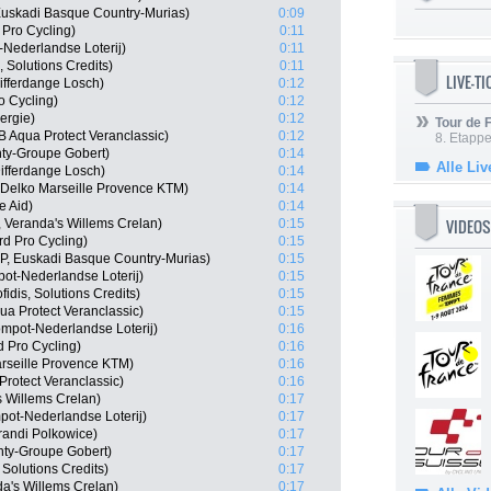
Euskadi Basque Country-Murias)
0:09
Pro Cycling)
0:11
-Nederlandse Loterij)
0:11
 Solutions Credits)
0:11
LIVE-T
Differdange Losch)
0:12
o Cycling)
0:12
ergie)
0:12
Tour de
 Aqua Protect Veranclassic)
0:12
8. Etappe
ty-Groupe Gobert)
0:14
Alle Liv
ifferdange Losch)
0:14
 Delko Marseille Provence KTM)
0:14
e Aid)
0:14
VIDEOS
 Veranda's Willems Crelan)
0:15
d Pro Cycling)
0:15
P, Euskadi Basque Country-Murias)
0:15
ot-Nederlandse Loterij)
0:15
idis, Solutions Credits)
0:15
a Protect Veranclassic)
0:15
mpot-Nederlandse Loterij)
0:16
 Pro Cycling)
0:16
arseille Provence KTM)
0:16
Protect Veranclassic)
0:16
s Willems Crelan)
0:17
ot-Nederlandse Loterij)
0:17
andi Polkowice)
0:17
nty-Groupe Gobert)
0:17
 Solutions Credits)
0:17
a's Willems Crelan)
0:17