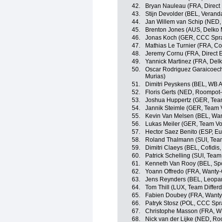
42.
Bryan Nauleau (FRA, Direct
43.
Stijn Devolder (BEL, Verand
44.
Jan Willem van Schip (NED,
45.
Brenton Jones (AUS, Delko 
46.
Jonas Koch (GER, CCC Spra
47.
Mathias Le Turnier (FRA, Cof
48.
Jeremy Cornu (FRA, Direct 
49.
Yannick Martinez (FRA, Del
50.
Oscar Rodriguez Garaicoec
Murias)
51.
Dimitri Peyskens (BEL, WB A
52.
Floris Gerts (NED, Roompot-
53.
Joshua Huppertz (GER, Tea
54.
Jannik Steimle (GER, Team V
55.
Kevin Van Melsen (BEL, Wa
56.
Lukas Meiler (GER, Team Vor
57.
Hector Saez Benito (ESP, E
58.
Roland Thalmann (SUI, Team
59.
Dimitri Claeys (BEL, Cofidis,
60.
Patrick Schelling (SUI, Team
61.
Kenneth Van Rooy (BEL, Spo
62.
Yoann Offredo (FRA, Wanty-
63.
Jens Reynders (BEL, Leopar
64.
Tom Thill (LUX, Team Differ
65.
Fabien Doubey (FRA, Wanty
66.
Patryk Stosz (POL, CCC Spr
67.
Christophe Masson (FRA, WB
68.
Nick van der Lijke (NED, Ro