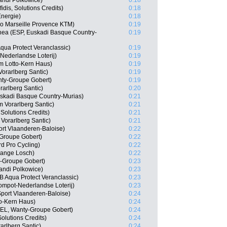
ndi Polkowice)
0:18
idis, Solutions Credits)
0:18
Energie)
0:18
ko Marseille Provence KTM)
0:19
hea (ESP, Euskadi Basque Country-
0:19
qua Protect Veranclassic)
0:19
Nederlandse Loterij)
0:19
m Lotto-Kern Haus)
0:19
orarlberg Santic)
0:19
nty-Groupe Gobert)
0:19
arlberg Santic)
0:20
uskadi Basque Country-Murias)
0:21
 Vorarlberg Santic)
0:21
 Solutions Credits)
0:21
 Vorarlberg Santic)
0:21
rt Vlaanderen-Baloise)
0:22
Groupe Gobert)
0:22
d Pro Cycling)
0:22
dange Losch)
0:22
-Groupe Gobert)
0:23
andi Polkowice)
0:23
 Aqua Protect Veranclassic)
0:23
ompot-Nederlandse Loterij)
0:23
port Vlaanderen-Baloise)
0:24
o-Kern Haus)
0:24
BEL, Wanty-Groupe Gobert)
0:24
Solutions Credits)
0:24
arlberg Santic)
0:24