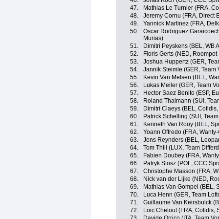
46.
Jonas Koch (GER, CCC Spra
47.
Mathias Le Turnier (FRA, Cof
48.
Jeremy Cornu (FRA, Direct 
49.
Yannick Martinez (FRA, Del
50.
Oscar Rodriguez Garaicoec
Murias)
51.
Dimitri Peyskens (BEL, WB A
52.
Floris Gerts (NED, Roompot-
53.
Joshua Huppertz (GER, Tea
54.
Jannik Steimle (GER, Team V
55.
Kevin Van Melsen (BEL, Wa
56.
Lukas Meiler (GER, Team Vor
57.
Hector Saez Benito (ESP, E
58.
Roland Thalmann (SUI, Team
59.
Dimitri Claeys (BEL, Cofidis,
60.
Patrick Schelling (SUI, Team
61.
Kenneth Van Rooy (BEL, Spo
62.
Yoann Offredo (FRA, Wanty-
63.
Jens Reynders (BEL, Leopar
64.
Tom Thill (LUX, Team Differ
65.
Fabien Doubey (FRA, Wanty
66.
Patryk Stosz (POL, CCC Spr
67.
Christophe Masson (FRA, WB
68.
Nick van der Lijke (NED, Ro
69.
Mathias Van Gompel (BEL, S
70.
Luca Henn (GER, Team Lott
71.
Guillaume Van Keirsbulck (
72.
Loic Chetout (FRA, Cofidis, 
73.
Davide Orrico (ITA, Team Vor