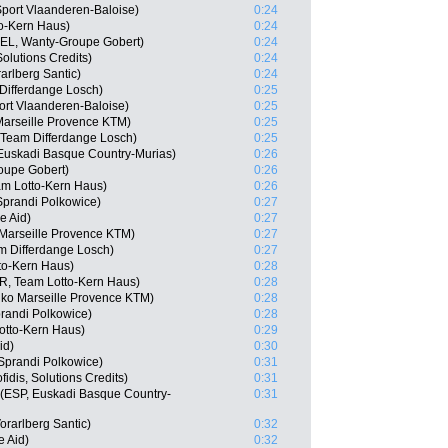
port Vlaanderen-Baloise)
0:24
o-Kern Haus)
0:24
BEL, Wanty-Groupe Gobert)
0:24
Solutions Credits)
0:24
arlberg Santic)
0:24
ifferdange Losch)
0:25
ort Vlaanderen-Baloise)
0:25
Marseille Provence KTM)
0:25
Team Differdange Losch)
0:25
, Euskadi Basque Country-Murias)
0:26
roupe Gobert)
0:26
m Lotto-Kern Haus)
0:26
prandi Polkowice)
0:27
e Aid)
0:27
 Marseille Provence KTM)
0:27
m Differdange Losch)
0:27
to-Kern Haus)
0:28
R, Team Lotto-Kern Haus)
0:28
o Marseille Provence KTM)
0:28
randi Polkowice)
0:28
otto-Kern Haus)
0:29
id)
0:30
prandi Polkowice)
0:31
idis, Solutions Credits)
0:31
(ESP, Euskadi Basque Country-
0:31
orarlberg Santic)
0:32
e Aid)
0:32