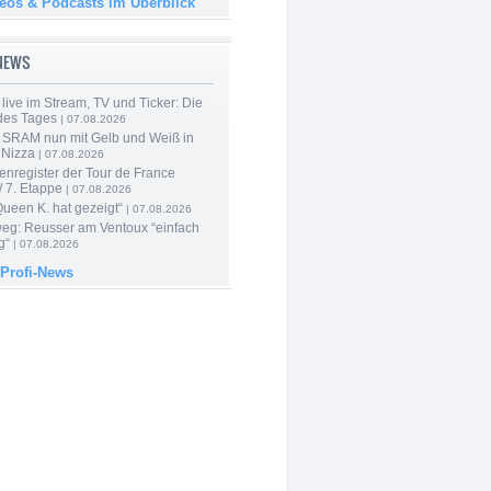
deos & Podcasts im Überblick
-NEWS
live im Stream, TV und Ticker: Die
des Tages
| 07.08.2026
 SRAM nun mit Gelb und Weiß in
 Nizza
| 07.08.2026
enregister der Tour de France
 7. Etappe
| 07.08.2026
Queen K. hat gezeigt“
| 07.08.2026
 weg: Reusser am Ventoux “einfach
g“
| 07.08.2026
 Profi-News