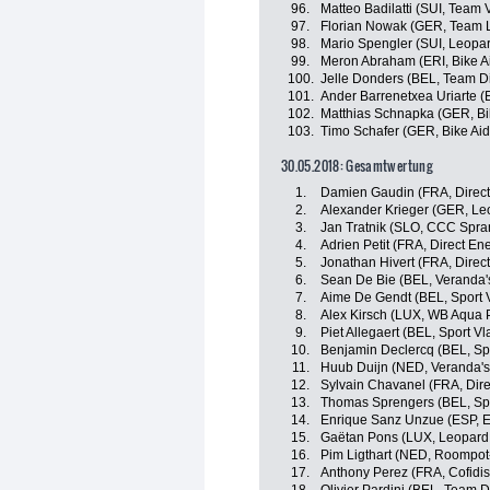
96.
Matteo Badilatti (SUI, Team 
97.
Florian Nowak (GER, Team L
98.
Mario Spengler (SUI, Leopar
99.
Meron Abraham (ERI, Bike A
100.
Jelle Donders (BEL, Team D
101.
Ander Barrenetxea Uriarte 
102.
Matthias Schnapka (GER, Bi
103.
Timo Schafer (GER, Bike Aid
30.05.2018: Gesamtwertung
1.
Damien Gaudin (FRA, Direct
2.
Alexander Krieger (GER, Le
3.
Jan Tratnik (SLO, CCC Spra
4.
Adrien Petit (FRA, Direct En
5.
Jonathan Hivert (FRA, Direc
6.
Sean De Bie (BEL, Veranda'
7.
Aime De Gendt (BEL, Sport 
8.
Alex Kirsch (LUX, WB Aqua P
9.
Piet Allegaert (BEL, Sport V
10.
Benjamin Declercq (BEL, Sp
11.
Huub Duijn (NED, Veranda's
12.
Sylvain Chavanel (FRA, Dire
13.
Thomas Sprengers (BEL, Spo
14.
Enrique Sanz Unzue (ESP, 
15.
Gaëtan Pons (LUX, Leopard 
16.
Pim Ligthart (NED, Roompot
17.
Anthony Perez (FRA, Cofidis,