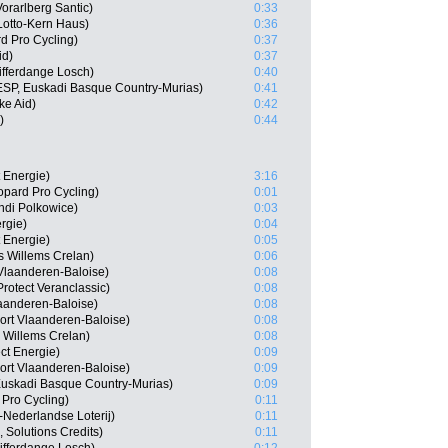
Vorarlberg Santic)
0:33
otto-Kern Haus)
0:36
d Pro Cycling)
0:37
id)
0:37
ifferdange Losch)
0:40
(ESP, Euskadi Basque Country-Murias)
0:41
ke Aid)
0:42
)
0:44
 Energie)
3:16
opard Pro Cycling)
0:01
ndi Polkowice)
0:03
ergie)
0:04
t Energie)
0:05
s Willems Crelan)
0:06
Vlaanderen-Baloise)
0:08
rotect Veranclassic)
0:08
laanderen-Baloise)
0:08
ort Vlaanderen-Baloise)
0:08
 Willems Crelan)
0:08
ct Energie)
0:09
rt Vlaanderen-Baloise)
0:09
Euskadi Basque Country-Murias)
0:09
Pro Cycling)
0:11
-Nederlandse Loterij)
0:11
 Solutions Credits)
0:11