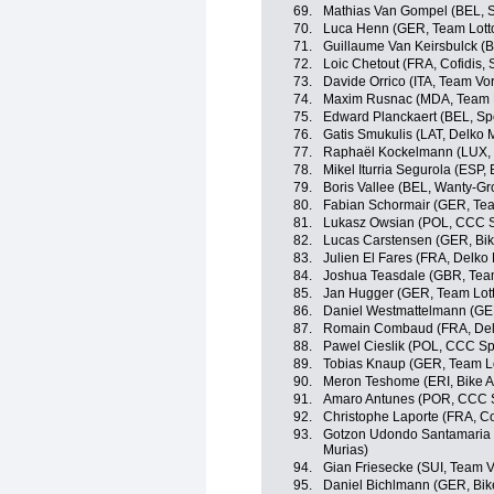
69.
Mathias Van Gompel (BEL, S
70.
Luca Henn (GER, Team Lott
71.
Guillaume Van Keirsbulck (
72.
Loic Chetout (FRA, Cofidis, 
73.
Davide Orrico (ITA, Team Vor
74.
Maxim Rusnac (MDA, Team D
75.
Edward Planckaert (BEL, Sp
76.
Gatis Smukulis (LAT, Delko 
77.
Raphaël Kockelmann (LUX, 
78.
Mikel Iturria Segurola (ESP
79.
Boris Vallee (BEL, Wanty-G
80.
Fabian Schormair (GER, Tea
81.
Lukasz Owsian (POL, CCC S
82.
Lucas Carstensen (GER, Bik
83.
Julien El Fares (FRA, Delko
84.
Joshua Teasdale (GBR, Tea
85.
Jan Hugger (GER, Team Lot
86.
Daniel Westmattelmann (GE
87.
Romain Combaud (FRA, Delk
88.
Pawel Cieslik (POL, CCC Sp
89.
Tobias Knaup (GER, Team L
90.
Meron Teshome (ERI, Bike A
91.
Amaro Antunes (POR, CCC S
92.
Christophe Laporte (FRA, Cof
93.
Gotzon Udondo Santamaria 
Murias)
94.
Gian Friesecke (SUI, Team V
95.
Daniel Bichlmann (GER, Bik