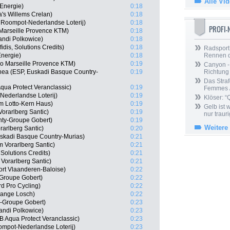
Alle Vi
 Energie)
0:18
a's Willems Crelan)
0:18
 Roompot-Nederlandse Loterij)
0:18
PROFI
Marseille Provence KTM)
0:18
ndi Polkowice)
0:18
idis, Solutions Credits)
0:18
Radsport 
Energie)
0:18
Rennen 
ko Marseille Provence KTM)
0:19
Canyon -
hea (ESP, Euskadi Basque Country-
0:19
Richtung
Das Straf
qua Protect Veranclassic)
0:19
Femmes /
Nederlandse Loterij)
0:19
Klöser: “
m Lotto-Kern Haus)
0:19
Gelb ist
orarlberg Santic)
0:19
nur trauri
nty-Groupe Gobert)
0:19
Weitere
arlberg Santic)
0:20
uskadi Basque Country-Murias)
0:21
 Vorarlberg Santic)
0:21
 Solutions Credits)
0:21
 Vorarlberg Santic)
0:21
rt Vlaanderen-Baloise)
0:22
Groupe Gobert)
0:22
d Pro Cycling)
0:22
dange Losch)
0:22
-Groupe Gobert)
0:23
andi Polkowice)
0:23
 Aqua Protect Veranclassic)
0:23
ompot-Nederlandse Loterij)
0:23