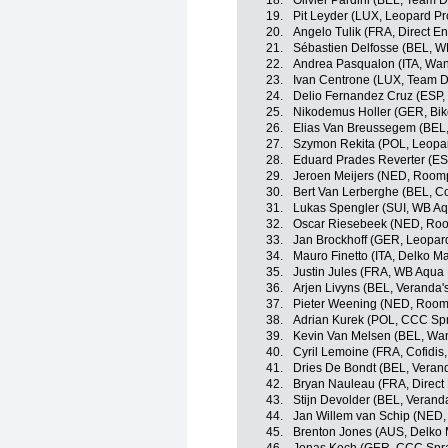
18.
Olivier Pardini (BEL, Team 
19.
Pit Leyder (LUX, Leopard Pr
20.
Angelo Tulik (FRA, Direct En
21.
Sébastien Delfosse (BEL, WB
22.
Andrea Pasqualon (ITA, Wan
23.
Ivan Centrone (LUX, Team D
24.
Delio Fernandez Cruz (ESP,
25.
Nikodemus Holler (GER, Bik
26.
Elias Van Breussegem (BEL,
27.
Szymon Rekita (POL, Leopar
28.
Eduard Prades Reverter (ES
29.
Jeroen Meijers (NED, Roomp
30.
Bert Van Lerberghe (BEL, Cof
31.
Lukas Spengler (SUI, WB Aqu
32.
Oscar Riesebeek (NED, Roo
33.
Jan Brockhoff (GER, Leopard
34.
Mauro Finetto (ITA, Delko M
35.
Justin Jules (FRA, WB Aqua 
36.
Arjen Livyns (BEL, Veranda'
37.
Pieter Weening (NED, Roomp
38.
Adrian Kurek (POL, CCC Spr
39.
Kevin Van Melsen (BEL, Wa
40.
Cyril Lemoine (FRA, Cofidis,
41.
Dries De Bondt (BEL, Verand
42.
Bryan Nauleau (FRA, Direct
43.
Stijn Devolder (BEL, Verand
44.
Jan Willem van Schip (NED,
45.
Brenton Jones (AUS, Delko 