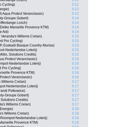
Differdange Losch)
0:12
o Cycling)
0:12
ergie)
0:12
 Aqua Protect Veranclassic)
0:12
ty-Groupe Gobert)
0:14
ifferdange Losch)
0:14
 Delko Marseille Provence KTM)
0:14
e Aid)
0:14
 Veranda's Willems Crelan)
0:15
d Pro Cycling)
0:15
P, Euskadi Basque Country-Murias)
0:15
ot-Nederlandse Loterij)
0:15
idis, Solutions Credits)
0:15
a Protect Veranclassic)
0:15
mpot-Nederlandse Loterij)
0:16
 Pro Cycling)
0:16
arseille Provence KTM)
0:16
Protect Veranclassic)
0:16
s Willems Crelan)
0:17
ot-Nederlandse Loterij)
0:17
andi Polkowice)
0:17
nty-Groupe Gobert)
0:17
 Solutions Credits)
0:17
a's Willems Crelan)
0:17
 Energie)
0:18
a's Willems Crelan)
0:18
 Roompot-Nederlandse Loterij)
0:18
Marseille Provence KTM)
0:18