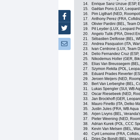
14.
Enrique Sanz Unzue (ESP, 
15.
Gaëtan Pons (LUX, Leopard 
16.
Pim Ligthart (NED, Roompot
Facebook
17.
Anthony Perez (FRA, Cofidis,
18.
Olivier Pardini (BEL, Team 
Twitter
19.
Pit Leyder (LUX, Leopard Pr
20.
Angelo Tulik (FRA, Direct En
21.
Sébastien Delfosse (BEL, WB
Newsletter:
22.
Andrea Pasqualon (ITA, Wan
23.
Ivan Centrone (LUX, Team D
24.
Delio Fernandez Cruz (ESP,
25.
Nikodemus Holler (GER, Bik
26.
Elias Van Breussegem (BEL,
27.
Szymon Rekita (POL, Leopar
28.
Eduard Prades Reverter (ES
29.
Jeroen Meijers (NED, Roomp
30.
Bert Van Lerberghe (BEL, Cof
31.
Lukas Spengler (SUI, WB Aqu
32.
Oscar Riesebeek (NED, Roo
33.
Jan Brockhoff (GER, Leopard
34.
Mauro Finetto (ITA, Delko M
35.
Justin Jules (FRA, WB Aqua 
36.
Arjen Livyns (BEL, Veranda'
37.
Pieter Weening (NED, Roomp
38.
Adrian Kurek (POL, CCC Spr
39.
Kevin Van Melsen (BEL, Wa
40.
Cyril Lemoine (FRA, Cofidis,
41.
Dries De Bondt (BEL, Verand