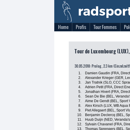
Home
Profis
Tour Femmes
Pol
Tour de Luxembourg (LUX),
30.05.2018: Prolog , 2.3 km (Einzelzeit
1.
Damien Gaudin (FRA, Direct
2.
Alexander Krieger (GER, Le
3.
Jan Tratnik (SLO, CCC Spra
4.
Adrien Petit (FRA, Direct En
5.
Jonathan Hivert (FRA, Direc
6.
Sean De Bie (BEL, Veranda'
7.
Aime De Gendt (BEL, Sport 
8.
Alex Kirsch (LUX, WB Aqua P
9.
Piet Allegaert (BEL, Sport V
10.
Benjamin Declercq (BEL, Sp
11.
Huub Duijn (NED, Veranda's
12.
Sylvain Chavanel (FRA, Dire
13.
Thomas Sprengers (BEL, Spo