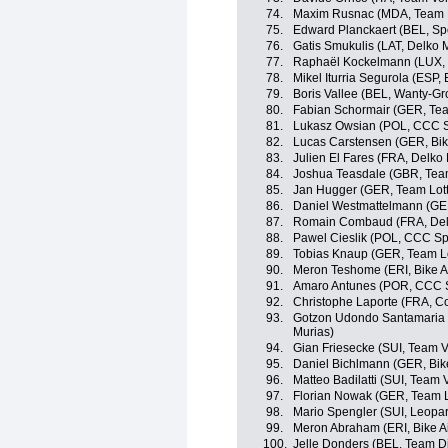
74.
Maxim Rusnac (MDA, Team D
75.
Edward Planckaert (BEL, Sp
76.
Gatis Smukulis (LAT, Delko 
77.
Raphaël Kockelmann (LUX, 
78.
Mikel Iturria Segurola (ESP
79.
Boris Vallee (BEL, Wanty-G
80.
Fabian Schormair (GER, Tea
81.
Lukasz Owsian (POL, CCC S
82.
Lucas Carstensen (GER, Bik
83.
Julien El Fares (FRA, Delko
84.
Joshua Teasdale (GBR, Tea
85.
Jan Hugger (GER, Team Lot
86.
Daniel Westmattelmann (GE
87.
Romain Combaud (FRA, Delk
88.
Pawel Cieslik (POL, CCC Sp
89.
Tobias Knaup (GER, Team L
90.
Meron Teshome (ERI, Bike A
91.
Amaro Antunes (POR, CCC S
92.
Christophe Laporte (FRA, Cof
93.
Gotzon Udondo Santamaria 
Murias)
94.
Gian Friesecke (SUI, Team V
95.
Daniel Bichlmann (GER, Bik
96.
Matteo Badilatti (SUI, Team 
97.
Florian Nowak (GER, Team L
98.
Mario Spengler (SUI, Leopar
99.
Meron Abraham (ERI, Bike A
100.
Jelle Donders (BEL, Team D