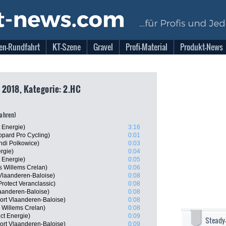
en-Rundfahrt
KT-Szene
Gravel
Profi-Material
Produkt-News
 2018, Kategorie: 2.HC
fahren)
 Energie)
3:16
opard Pro Cycling)
0:01
ndi Polkowice)
0:03
ergie)
0:04
t Energie)
0:05
s Willems Crelan)
0:06
Vlaanderen-Baloise)
0:08
rotect Veranclassic)
0:08
laanderen-Baloise)
0:08
ort Vlaanderen-Baloise)
0:08
 Willems Crelan)
0:08
ct Energie)
0:09
Steady
rt Vlaanderen-Baloise)
0:09