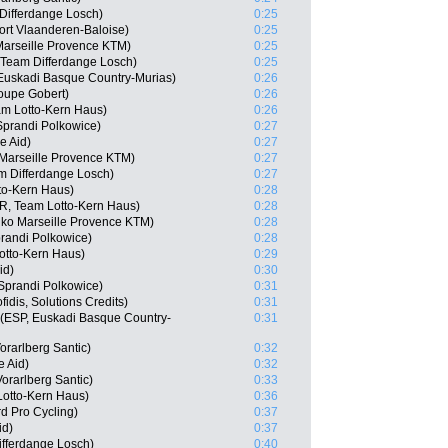
ifferdange Losch)
0:25
ort Vlaanderen-Baloise)
0:25
Marseille Provence KTM)
0:25
Team Differdange Losch)
0:25
, Euskadi Basque Country-Murias)
0:26
roupe Gobert)
0:26
m Lotto-Kern Haus)
0:26
prandi Polkowice)
0:27
e Aid)
0:27
 Marseille Provence KTM)
0:27
m Differdange Losch)
0:27
to-Kern Haus)
0:28
R, Team Lotto-Kern Haus)
0:28
o Marseille Provence KTM)
0:28
randi Polkowice)
0:28
otto-Kern Haus)
0:29
id)
0:30
prandi Polkowice)
0:31
idis, Solutions Credits)
0:31
(ESP, Euskadi Basque Country-
0:31
orarlberg Santic)
0:32
e Aid)
0:32
Vorarlberg Santic)
0:33
otto-Kern Haus)
0:36
d Pro Cycling)
0:37
id)
0:37
ifferdange Losch)
0:40